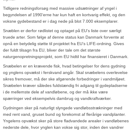
Tidligere redningsforsøg med massive udsætninger af yngel i
begyndelsen af 1990’erne har kun haft en kortvarig effekt, og den
voksne gydebestand er i dag nede på blot 7.000 eksemplarer.
Snæblen er derfor rødlistet og optaget på EU’s liste over særligt
truede arter. Som følge af denne status kan Danmark forvente at
opnå en betydelig støtte til projektet fra EU’s LIFE-ordning. Gives
der fuldt tilsagn fra EU, bliver der tale om det største
naturgenopretningsprojekt, som EU hidtil har finansieret i Danmark.
Snæbelen er en krævende fisk, hvad betingelser for dens gydning
og ynglens opvækst i ferskvand angår. Skal snæbelens overlevelse
sikres fremover, må der ske afgørende forbedringer i vandmiljøet.
Snæbelen kræver således fuldstændig fri adgang til gydepladserne
i de mellemste dele af vandløbene, og der må ikke være
spærringer ved eksempelvis dambrug og vandkraftværker.
Gydningen sker på naturligt slyngede vandløbsstrækninger med
med rent vand, gruset bund og forekomst af flerårige vandplanter.
Yngelens opvækst sker på store fladvandede arealer i vandløbenes
nederste dele, hvor ynglen kan vokse sig stor, inden den vandrer