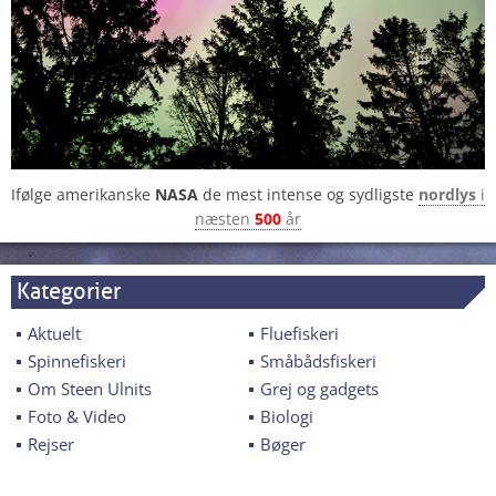
Ifølge amerikanske
NASA
de mest intense og sydligste
nordlys
i
næsten
500
år
Kategorier
Aktuelt
Fluefiskeri
Spinnefiskeri
Småbådsfiskeri
Om Steen Ulnits
Grej og gadgets
Foto & Video
Biologi
Rejser
Bøger