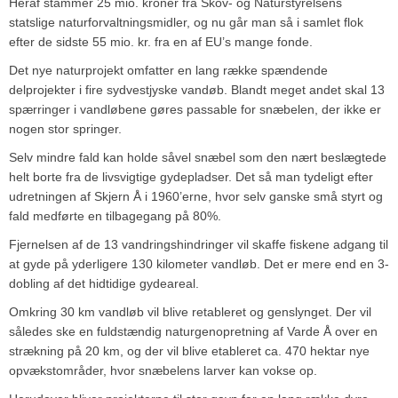
Heraf stammer 25 mio. kroner fra Skov- og Naturstyrelsens
statslige naturforvaltningsmidler, og nu går man så i samlet flok
efter de sidste 55 mio. kr. fra en af EU’s mange fonde.
Det nye naturprojekt omfatter en lang række spændende
delprojekter i fire sydvestjyske vandøb. Blandt meget andet skal 13
spærringer i vandløbene gøres passable for snæbelen, der ikke er
nogen stor springer.
Selv mindre fald kan holde såvel snæbel som den nært beslægtede
helt borte fra de livsvigtige gydepladser. Det så man tydeligt efter
udretningen af Skjern Å i 1960’erne, hvor selv ganske små styrt og
fald medførte en tilbagegang på 80%.
Fjernelsen af de 13 vandringshindringer vil skaffe fiskene adgang til
at gyde på yderligere 130 kilometer vandløb. Det er mere end en 3-
dobling af det hidtidige gydeareal.
Omkring 30 km vandløb vil blive retableret og genslynget. Der vil
således ske en fuldstændig naturgenopretning af Varde Å over en
strækning på 20 km, og der vil blive etableret ca. 470 hektar nye
opvækstområder, hvor snæbelens larver kan vokse op.