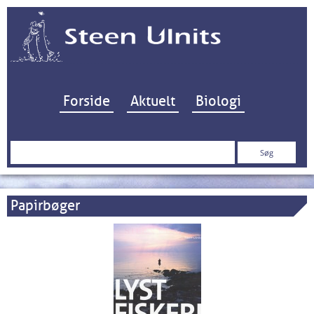
Hop til indhold
Forside
Aktuelt
Biologi
Søg
efter:
Papirbøger