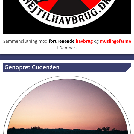
Sammenslutning mod
forurenende
havbrug
og
muslingefarme
i Danmark
Genopret Gudenåen