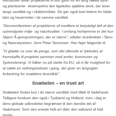
Herudover bliver projekterne til stor gavn for en lang række dyre-
og plantearter ­ eksempelvis den ligeledes sjældne stork, der lever
langs vandløb og i våddområder. De gør også livet lettere for både
laks og havørreder i de samme vandløb.
“Gennemførelsen af projekterne vil medføre et betydeligt løft af den
sydvestjyske miljø- og naturkvalitet. I omfang herhjemme er det kun
Skjern Å-genopretningen, der er større”,
udtaler vicedirektør i Skov-
og Naturstyrelsen, Jens Peter Simonsen. Han føjer følgende til:
“Vi glæder os over de penge, som det allerede er lykkedes at
fremskaffe til projektet sammen med amter, kommuner og
Sydvestenergi. Vi håber nu på støtte fra EU, så vi får mulighed for
at sætte en redningsindsats i gang, der giver en langsigtet
forbedring for snæblens levevilkår”
.
Snæbelen – en truet art
Snæbelen findes kun i de større vandløb med tilløb til Vadehavet.
Tidligere forekom den også i Tyskland og Holland, men i dag er
dens globale udbredelse begrænset til den danske del af
Vadehavet. Som den eneste helt-art tåler den saltvand af fuld
styrke.