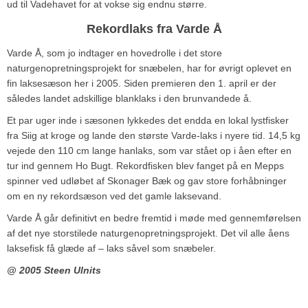
ud til Vadehavet for at vokse sig endnu større.
Rekordlaks fra Varde Å
Varde Å, som jo indtager en hovedrolle i det store
naturgenopretningsprojekt for snæbelen, har for øvrigt oplevet en
fin laksesæson her i 2005. Siden premieren den 1. april er der
således landet adskillige blanklaks i den brunvandede å.
Et par uger inde i sæsonen lykkedes det endda en lokal lystfisker
fra Siig at kroge og lande den største Varde-laks i nyere tid. 14,5 kg
vejede den 110 cm lange hanlaks, som var stået op i åen efter en
tur ind gennem Ho Bugt. Rekordfisken blev fanget på en Mepps
spinner ved udløbet af Skonager Bæk og gav store forhåbninger
om en ny rekordsæson ved det gamle laksevand.
Varde Å går definitivt en bedre fremtid i møde med gennemførelsen
af det nye storstilede naturgenopretningsprojekt. Det vil alle åens
laksefisk få glæde af – laks såvel som snæbeler.
@ 2005 Steen Ulnits