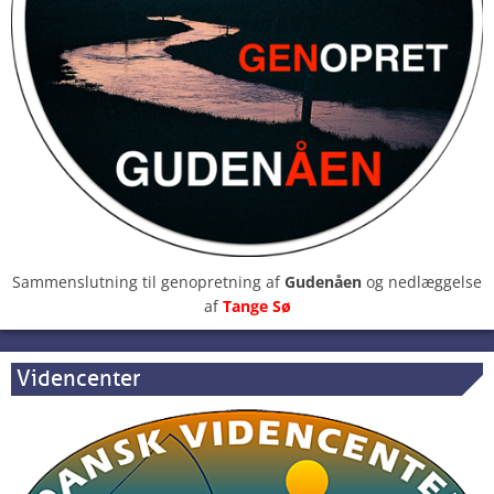
Sammenslutning til genopretning af
Gudenåen
og nedlæggelse
af
Tange Sø
Videncenter