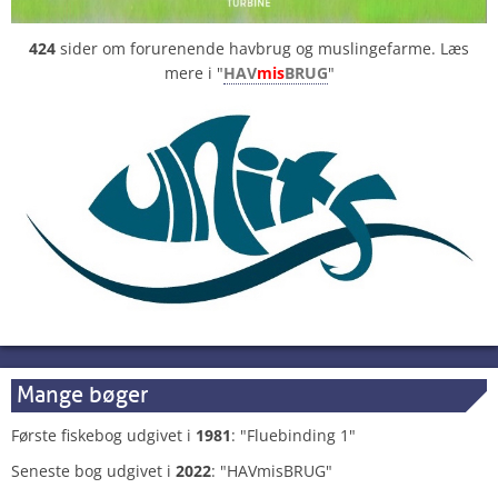
424
sider om forurenende havbrug og muslingefarme. Læs
mere i "
HAV
mis
BRUG
"
Mange bøger
Første fiskebog udgivet i
1981
: "Fluebinding 1"
Seneste bog udgivet i
2022
: "HAVmisBRUG"