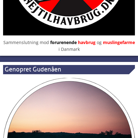
Sammenslutning mod
forurenende
havbrug
og
muslingefarme
i Danmark
Genopret Gudenåen