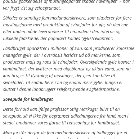
politisk godkendelse af muslingeopdræt skader havmiljøet” – har
vor frygt vist sig velbegrundet.
Således er samtlige fem medunderskrivere, som plæderer for flere
muslingefarme med produktion af svinefoder for øje, på den ene
eller anden måde leverandører til hinanden i den interne og
lukkede fødekæde, der populært kaldes “gylletrekanten”:
Landbruget opdrætter i millioner af svin, som producerer kolossale
mængder gylle, der i overdosis hældes ud på markerne, som
producerer majs og raps til svinefoder. Overskydende gylle havner i
vandmiljøet, der kvitterer med algeblomst og uklart vand, som nu
kan bruges til dyrkning af muslinger, der igen kan blive til
svinefoder. Til endnu flere svin og endnu mere gylle. Ringen er
sluttet i denne landbrugets selvforsynende evighedsmaskine.
Sovepude for landbruget
Dette forhold kan ifølge professor Stiig Markager blive til en
sovepude, så vi ikke får begrænset udledningerne fra land, men i
stedet omdanner vores fjorde til renseanlæg for landbruget.
Man forstår derfor de fem medunderskrivere af indlægget for et