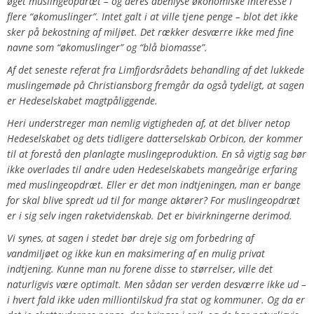
øget muslingeopdræt – og deres åbenlyse økonomiske interesse i
flere “økomuslinger”. Intet galt i at ville tjene penge – blot det ikke
sker på bekostning af miljøet. Det rækker desværre ikke med fine
navne som “økomuslinger” og “blå biomasse”.
Af det seneste referat fra Limfjordsrådets behandling af det lukkede
muslingemøde på Christiansborg fremgår da også tydeligt, at sagen
er Hedeselskabet magtpåliggende.
Heri understreger man nemlig vigtigheden af, at det bliver netop
Hedeselskabet og dets tidligere datterselskab Orbicon, der kommer
til at forestå den planlagte muslingeproduktion. En så vigtig sag bør
ikke overlades til andre uden Hedeselskabets mangeårige erfaring
med muslingeopdræt. Eller er det mon indtjeningen, man er bange
for skal blive spredt ud til for mange aktører? For muslingeopdræt
er i sig selv ingen raketvidenskab. Det er bivirkningerne derimod.
Vi synes, at sagen i stedet bør dreje sig om forbedring af
vandmiljøet og ikke kun en maksimering af en mulig privat
indtjening. Kunne man nu forene disse to størrelser, ville det
naturligvis være optimalt. Men sådan ser verden desværre ikke ud –
i hvert fald ikke uden milliontilskud fra stat og kommuner. Og da er