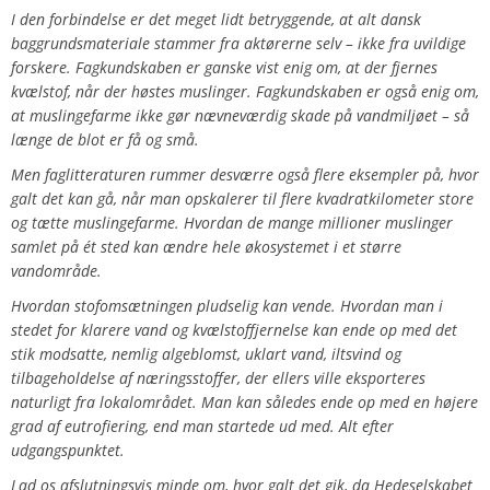
I den forbindelse er det meget lidt betryggende, at alt dansk
baggrundsmateriale stammer fra aktørerne selv – ikke fra uvildige
forskere. Fagkundskaben er ganske vist enig om, at der fjernes
kvælstof, når der høstes muslinger. Fagkundskaben er også enig om,
at muslingefarme ikke gør nævneværdig skade på vandmiljøet – så
længe de blot er få og små.
Men faglitteraturen rummer desværre også flere eksempler på, hvor
galt det kan gå, når man opskalerer til flere kvadratkilometer store
og tætte muslingefarme. Hvordan de mange millioner muslinger
samlet på ét sted kan ændre hele økosystemet i et større
vandområde.
Hvordan stofomsætningen pludselig kan vende. Hvordan man i
stedet for klarere vand og kvælstoffjernelse kan ende op med det
stik modsatte, nemlig algeblomst, uklart vand, iltsvind og
tilbageholdelse af næringsstoffer, der ellers ville eksporteres
naturligt fra lokalområdet. Man kan således ende op med en højere
grad af eutrofiering, end man startede ud med. Alt efter
udgangspunktet.
Lad os afslutningsvis minde om, hvor galt det gik, da Hedeselskabet