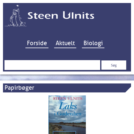
Hop til indhold
Forside
Aktuelt
Biologi
Søg
efter:
Papirbøger