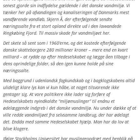
senest gjorde sin indflydelse gældende i det danske vandmiljø. Vi
tænker her på afvandingen og kanaliseringen af Danmarks mest
vandførende vandløb, Skjern Å, der efterfølgende sendte
næringssalte fra et stort opland direkte ud i den lavvandede
Ringkøbing Fjord. Til massiv skade for vandmiljøet her.
Det skete så sent som i 1960’erne, og det kostede efterfølgende
danske skatteborgere 280 millioner kroner – mere end en kvart
milliard – at rydde op efter Hedeselskabet og lægge åen tilbage i
dens oprindelige folder, så den igen kunne holde på sine
næringssalte.
Med baggrund i udenlandsk fagkundskab og i bagklogskabens altid
ulideligt klare lys kan vi kun håbe, at noget tilsvarende ikke
gentager sig. At vore politikere ikke lader sig forføre af
Hedeselskabets nyindkaldte “miljømuslinger” til endnu et
ødelæggende indgreb i det danske vandmiljø. Nu under dække af at
ville redde vandmiljøet fra selvsamme landbrug, der har ødelagt
det. Endda med samme Hedeselskabet hjælp. Man har da lov at
blive klogere.
Ifølge Stockholms Universitet har muslingeopdræt med henblik på