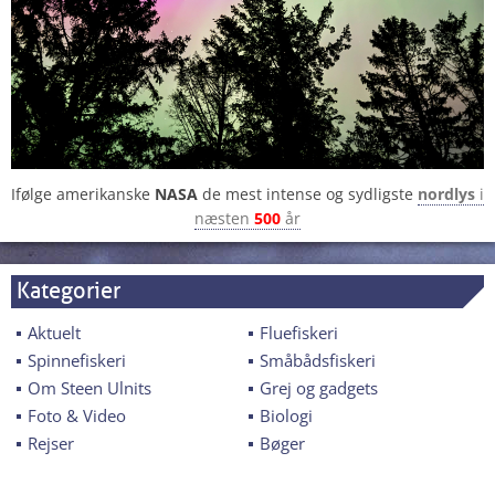
Ifølge amerikanske
NASA
de mest intense og sydligste
nordlys
i
næsten
500
år
Kategorier
Aktuelt
Fluefiskeri
Spinnefiskeri
Småbådsfiskeri
Om Steen Ulnits
Grej og gadgets
Foto & Video
Biologi
Rejser
Bøger