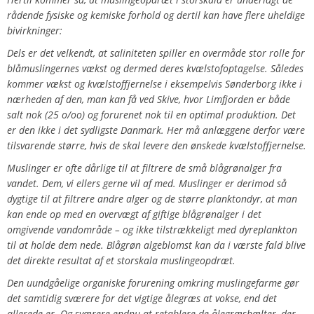
rådende fysiske og kemiske forhold og dertil kan have flere uheldige
bivirkninger:
Dels er det velkendt, at saliniteten spiller en overmåde stor rolle for
blåmuslingernes vækst og dermed deres kvælstofoptagelse. Således
kommer vækst og kvælstoffjernelse i eksempelvis Sønderborg ikke i
nærheden af den, man kan få ved Skive, hvor Limfjorden er både
salt nok (25 o/oo) og forurenet nok til en optimal produktion. Det
er den ikke i det sydligste Danmark. Her må anlæggene derfor være
tilsvarende større, hvis de skal levere den ønskede kvælstoffjernelse.
Muslinger er ofte dårlige til at filtrere de små blågrønalger fra
vandet. Dem, vi ellers gerne vil af med. Muslinger er derimod så
dygtige til at filtrere andre alger og de større planktondyr, at man
kan ende op med en overvægt af giftige blågrønalger i det
omgivende vandområde – og ikke tilstrækkeligt med dyreplankton
til at holde dem nede. Blågrøn algeblomst kan da i værste fald blive
det direkte resultat af et storskala muslingeopdræt.
Den uundgåelige organiske forurening omkring muslingefarme gør
det samtidig sværere for det vigtige ålegræs at vokse, end det
allerede er. Og sværere endnu at retablere de ålegræsbælter, der