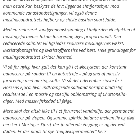
man bedre kan beskytte de lavt liggende Limfjordsbyer mod
kommende vandstandsstigninger, vil også denne
muslingeopdrættets højborg og sidste bastion snart falde.
Med en reduceret vandgennemstrømning i Limfjorden vil effekten af
muslingefarmenes lokale forurening øges proportionalt. Den
reducerede salinitet vil ligeledes reducere muslingernes vækst,
kvælstofoptagelse og kvælstoffjernelse ved høst. Hele grundlaget for
muslingeopdrættet skrider hermed.
Vi så for nylig, hvor galt det kan gå i et økosystem, der konstant
balancerer på randen til en katastrofe – på grund af massiv
forurening med næringssalte. Vi så det i december sidste år i
Horsens Fjord, hvor indtrængende saltvand nordfra pludselig
resulterede i en massiv og specifik opblomstring af Chattonella-
alger. Med massiv fiskedød til følge.
Mere skal der altså ikke til i et forurenet vandmiljø, der permanent
balancerer på vippen. Og samme spinkle balance mellem liv og død
hersker i Mariager Fjord, der jo allerede én gang er afgået ved
døden. Er der plads til nye “miljøeksperimenter” her?