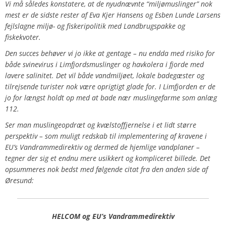
Vi må således konstatere, at de nyudnævnte “miljømuslinger” nok
mest er de sidste rester af Eva Kjer Hansens og Esben Lunde Larsens
fejlslagne miljø- og fiskeripolitik med Landbrugspakke og
fiskekvoter.
Den succes behøver vi jo ikke at gentage – nu endda med risiko for
både svinevirus i Limfjordsmuslinger og havkolera i fjorde med
lavere salinitet. Det vil både vandmiljøet, lokale badegæster og
tilrejsende turister nok være oprigtigt glade for. I Limfjorden er de
jo for længst holdt op med at bade nær muslingefarme som anlæg
112.
Ser man muslingeopdræt og kvælstoffjernelse i et lidt større
perspektiv – som muligt redskab til implementering af kravene i
EU’s Vandrammedirektiv og dermed de hjemlige vandplaner –
tegner der sig et endnu mere usikkert og kompliceret billede. Det
opsummeres nok bedst med følgende citat fra den anden side af
Øresund:
HELCOM og EU’s Vandrammedirektiv