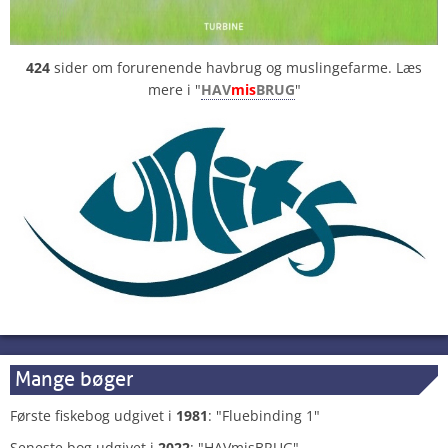
424
sider om forurenende havbrug og muslingefarme. Læs
mere i "
HAV
mis
BRUG
"
Mange bøger
Første fiskebog udgivet i
1981
: "Fluebinding 1"
Seneste bog udgivet i
2022
: "HAVmisBRUG"