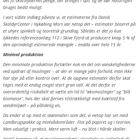
det jo skatteydernes penge, der bringes i spil, og de bør naturligvis
bruges bedst muligt.
I vort sidste indlæg påviste vi, at estimaterne fra Dansk
SkaldyrCenter i Nykøbing Mors var netop det – estimater baseret på
et uhyre spinkelt og teoretisk grundlag. Således er det jo kun
lykkedes referenceanlæg 112 i Skive Fjord at producere knap 5 % af
den oprindeligt estimerede mængde – endda over hele 15 år.
Minimal produktion
Den minimale produktion fortæller nok en del om vanskelighederne
ved opdræt af muslinger – at der er mange ydre forhold, man ikke
har styr på eller kontrol over. At de opgivne estimater derfor skal
tages med et endog meget stort gran salt. At det derfor er
overordentlig risikabelt at sætte sin lid til “økomuslinger” og “blå
biomasse”, hvis der skal fjernes tilstrækkeligt med kvælstof fra
vandmiljøet – på pålidelig vis.
Da ender vi op med et skønmaleri som det, vi netop har set med
Landbrugspakke og minivådområder. Flot på papiret og i teorien.
Men udueligt i praksis. Mere varm luft – nu blot i hårde skaller.
Hertil kommer så, at muslingeopdræt i storskala er underlagt de