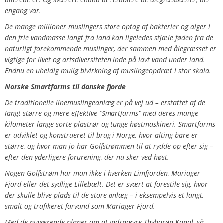
engang var.
De mange millioner muslingers store optag af bakterier og alger i
den frie vandmasse langt fra land kan ligeledes stjæle føden fra de
naturligt forekommende muslinger, der sammen med ålegræsset er
vigtige for livet og artsdiversiteten inde på lavt vand under land.
Endnu en uheldig mulig bivirkning af muslingeopdræt i stor skala.
Norske Smartfarms til danske fjorde
De traditionelle linemuslingeanlæg er på vej ud – erstattet af de
langt større og mere effektive “Smartfarms” med deres mange
kilometer lange sorte plastrør og tunge høstmaskineri. Smartfarms
er udviklet og konstrueret til brug i Norge, hvor alting bare er
større, og hvor man jo har Golfstrømmen til at rydde op efter sig –
efter den yderligere forurening, der nu sker ved høst.
Nogen Golfstrøm har man ikke i hverken Limfjorden, Mariager
Fjord eller det sydlige Lillebælt. Det er svært at forestile sig, hvor
der skulle blive plads til de store anlæg – i eksempelvis et langt,
smalt og trafikeret farvand som Mariager Fjord.
Med de nuværende planer om at indsnævre Thyborøn Kanal, så