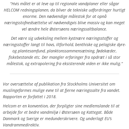
“Hvis målet er at leve op til regionale vandplaner eller sågar
HELCOM redningsplanen, da bliver de tekniske udfordringer hurtigt
enorme. Den nødvendige målestok for at opnå
næringsstofnedsættelse vil nødvendigvis blive massiv og kan meget
vel ændre hele Østersøens næringssaltbalance.
Det være sig udveksling mellem kystnære næringsstoffer og
næringsstoffer langt til havs, iltforhold, benthiske og pelagiske dyre-
og plantesamfund, planktonssammensætning, fødekæder,
fiskebestande etc. Der mangler erfaringer fra opdræt i så stor
målestok, og extrapolering fra eksisterende viden er ikke mulig.“
Vor oversættelse af publikation fra Stockholms Universitet om
muslingefarmes mulige evne til at fjerne næringssalte fra vandet.
Rapporten er forfattet i 2018.
Helcom er en konvention, der forpligter sine medlemslande til at
arbejde for et bedre vandmiljø i Østersøen og Kattegat. Både
Danmark og Sverige er medunderskrivere. Og underlagt EU’s
Vandrammedirektiv.