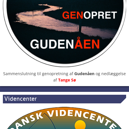
Sammenslutning til genopretning af
Gudenåen
og nedlæggelse
af
Tange Sø
Videncenter