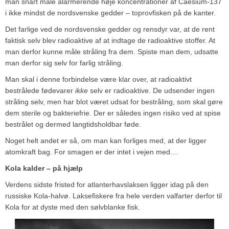
man snart måle alarmerende høje koncentrationer af Caesium-137
i ikke mindst de nordsvenske gedder – toprovfisken på de kanter.
Det farlige ved de nordsvenske gedder og rensdyr var, at de rent
faktisk selv blev radioaktive af at indtage de radioaktive stoffer. At
man derfor kunne måle stråling fra dem. Spiste man dem, udsatte
man derfor sig selv for farlig stråling.
Man skal i denne forbindelse være klar over, at radioaktivt
bestrålede fødevarer
ikke
selv er radioaktive. De udsender ingen
stråling selv, men har blot været udsat for bestråling, som skal gøre
dem sterile og bakteriefrie. Der er således ingen risiko ved at spise
bestrålet og dermed langtidsholdbar føde.
Noget helt andet er så, om man kan forliges med, at der ligger
atomkraft bag. For smagen er der intet i vejen med…
Kola kalder – på hjælp
Verdens sidste fristed for atlanterhavslaksen ligger idag på den
russiske Kola-halvø. Laksefiskere fra hele verden valfarter derfor til
Kola for at dyste med den sølvblanke fisk.