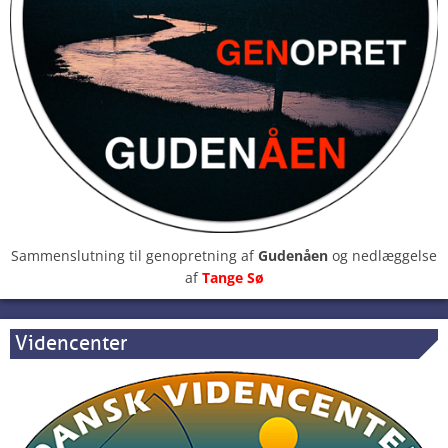
Sammenslutning til genopretning af
Gudenåen
og nedlæggelse
af
Tange Sø
Videncenter