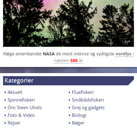
Ifølge amerikanske
NASA
de mest intense og sydligste
nordlys
i
næsten
500
år
Kategorier
Aktuelt
Fluefiskeri
Spinnefiskeri
Småbådsfiskeri
Om Steen Ulnits
Grej og gadgets
Foto & Video
Biologi
Rejser
Bøger