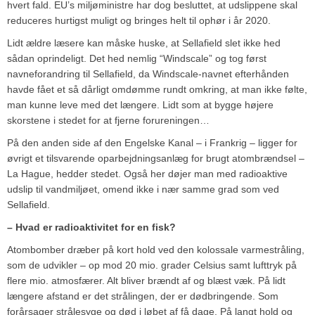
hvert fald. EU’s miljøministre har dog besluttet, at udslippene skal
reduceres hurtigst muligt og bringes helt til ophør i år 2020.
Lidt ældre læsere kan måske huske, at Sellafield slet ikke hed
sådan oprindeligt. Det hed nemlig “Windscale” og tog først
navneforandring til Sellafield, da Windscale-navnet efterhånden
havde fået et så dårligt omdømme rundt omkring, at man ikke følte,
man kunne leve med det længere. Lidt som at bygge højere
skorstene i stedet for at fjerne forureningen…
På den anden side af den Engelske Kanal – i Frankrig – ligger for
øvrigt et tilsvarende oparbejdningsanlæg for brugt atombrændsel –
La Hague, hedder stedet. Også her døjer man med radioaktive
udslip til vandmiljøet, omend ikke i nær samme grad som ved
Sellafield.
– Hvad er radioaktivitet for en fisk?
Atombomber dræber på kort hold ved den kolossale varmestråling,
som de udvikler – op mod 20 mio. grader Celsius samt lufttryk på
flere mio. atmosfærer. Alt bliver brændt af og blæst væk. På lidt
længere afstand er det strålingen, der er dødbringende. Som
forårsager strålesyge og død i løbet af få dage. På langt hold og