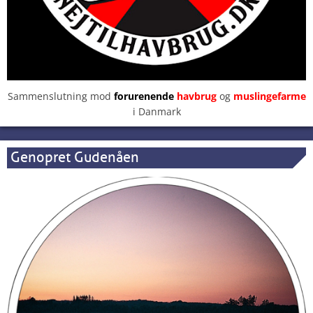
Sammenslutning mod
forurenende
havbrug
og
muslingefarme
i Danmark
Genopret Gudenåen