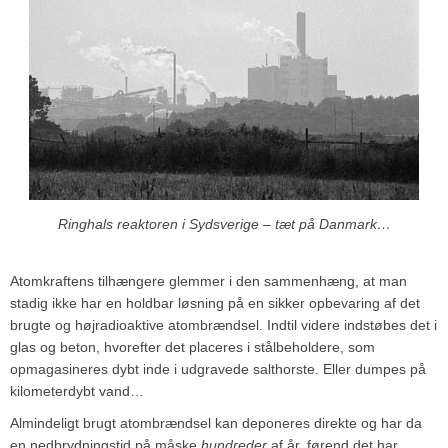
Ringhals reaktoren i Sydsverige – tæt på Danmark…
Atomkraftens tilhængere glemmer i den sammenhæng, at man
stadig ikke har en holdbar løsning på en sikker opbevaring af det
brugte og højradioaktive atombrændsel. Indtil videre indstøbes det i
glas og beton, hvorefter det placeres i stålbeholdere, som
opmagasineres dybt inde i udgravede salthorste. Eller dumpes på
kilometerdybt vand…
Almindeligt brugt atombrændsel kan deponeres direkte og har da
en nedbrydningstid på måske
hundreder
af år, førend det har