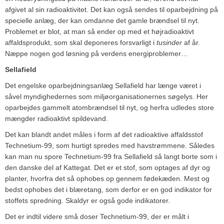
afgivet al sin radioaktivitet. Det kan også sendes til oparbejdning på
specielle anlæg, der kan omdanne det gamle brændsel til nyt.
Problemet er blot, at man så ender op med et højradioaktivt
affaldsprodukt, som skal deponeres forsvarligt i
tusinder
af år.
Næppe nogen god løsning på verdens energiproblemer…
Sellafield
Det engelske oparbejdningsanlæg Sellafield har længe været i
såvel myndighedernes som miljøorganisationernes søgelys. Her
oparbejdes gammelt atombrændsel til nyt, og herfra udledes store
mængder radioaktivt spildevand.
Det kan blandt andet måles i form af det radioaktive affaldsstof
Technetium-99, som hurtigt spredes med havstrømmene. Således
kan man nu spore Technetium-99 fra Sellafield så langt borte som i
den danske del af Kattegat. Det er et stof, som optages af dyr og
planter, hvorfra det så ophobes op gennem fødekæden. Mest og
bedst ophobes det i blæretang, som derfor er en god indikator for
stoffets spredning. Skaldyr er også gode indikatorer.
Det er indtil videre små doser Technetium-99, der er målt i