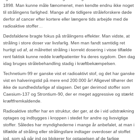
1898. Man kunne måle fænomenet, men kendte endnu ikke noget
til strålingens farlighed. Mange af de tidligere stråleforskere døde
derfor af cancer efter kortere eller længere tids arbejde med de
radioaktive stoffer…
Dødsfaldene bragte fokus på strålingens effekter. Man vidste, at
stråling i store doser var livsfarlig. Men man fandt samtidig ret
hurtigt ud af, at målrettet stråling i korrekt dosering i visse tilfælde
rent faktisk kunne redde kræftpatienter fra deres sygdom. Den dag
idag bruges strålebehandling stadig i kræftbekæmpelsen.
Technetium-99 er ganske vist et radioaktivt stof, og det har ganske
vist en halveringstid på mere end 200.000 år! Alligevel tilhører det
ikke de sundhedsfarlige af slagsen. Det gør derimod stoffer som
Caesium-137 og Strontium-90, der er meget aggressive og stærkt
kræftfremkaldende.
Radioaktive stoffer har en struktur, der gør, at de i vid udstrækning
optages og indbygges i kroppen i stedet for andre og livsvigtige
stoffer. Således har myndighederne i mange år anbefalet, at man i
tilfælde af stråling eller strålingsfare indtager overdoser af stoffet
jod, som så går ind og blokerer for optagelsen af de farlige