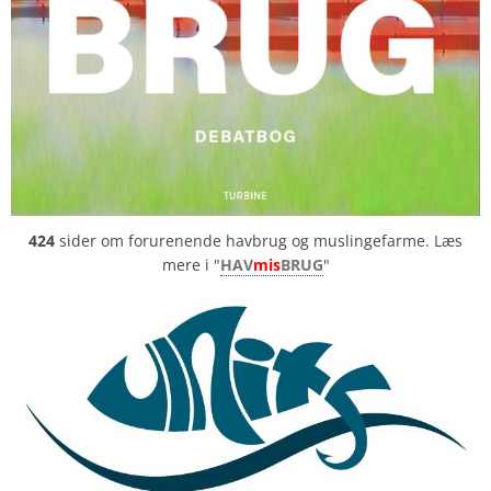
424
sider om forurenende havbrug og muslingefarme. Læs
mere i "
HAV
mis
BRUG
"