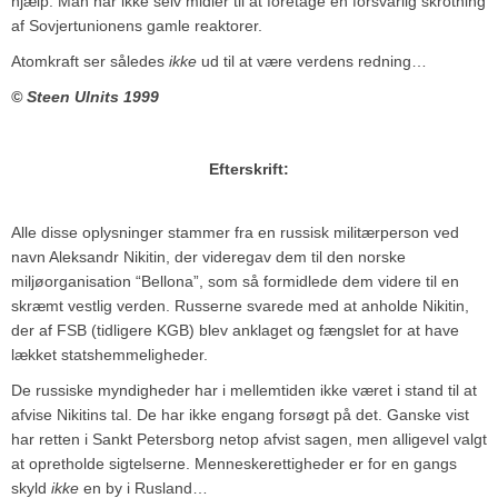
hjælp. Man har ikke selv midler til at foretage en forsvarlig skrotning
af Sovjertunionens gamle reaktorer.
Atomkraft ser således
ikke
ud til at være verdens redning…
© Steen Ulnits 1999
Efterskrift:
Alle disse oplysninger stammer fra en russisk militærperson ved
navn Aleksandr Nikitin, der videregav dem til den norske
miljøorganisation “Bellona”, som så formidlede dem videre til en
skræmt vestlig verden. Russerne svarede med at anholde Nikitin,
der af FSB (tidligere KGB) blev anklaget og fængslet for at have
lækket statshemmeligheder.
De russiske myndigheder har i mellemtiden ikke været i stand til at
afvise Nikitins tal. De har ikke engang forsøgt på det. Ganske vist
har retten i Sankt Petersborg netop afvist sagen, men alligevel valgt
at opretholde sigtelserne. Menneskerettigheder er for en gangs
skyld
ikke
en by i Rusland…