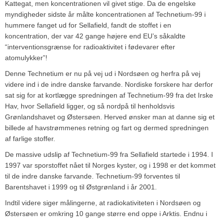
Kattegat, men koncentrationen vil givet stige. Da de engelske
myndigheder sidste år målte koncentrationen af Technetium-99 i
hummere fanget ud for Sellafield, fandt de stoffet i en
koncentration, der var 42 gange højere end EU’s såkaldte
“interventionsgrænse for radioaktivitet i fødevarer efter
atomulykker”!
Denne Technetium er nu på vej ud i Nordsøen og herfra på vej
videre ind i de indre danske farvande. Nordiske forskere har derfor
sat sig for at kortlægge spredningen af Technetium-99 fra det Irske
Hav, hvor Sellafield ligger, og så nordpå til henholdsvis
Grønlandshavet og Østersøen. Herved ønsker man at danne sig et
billede af havstrømmenes retning og fart og dermed spredningen
af farlige stoffer.
De massive udslip af Technetium-99 fra Sellafield startede i 1994. I
1997 var sporstoffet nået til Norges kyster, og i 1998 er det kommet
til de indre danske farvande. Technetium-99 forventes til
Barentshavet i 1999 og til Østgrønland i år 2001.
Indtil videre siger målingerne, at radiokativiteten i Nordsøen og
Østersøen er omkring 10 gange større end oppe i Arktis. Endnu i