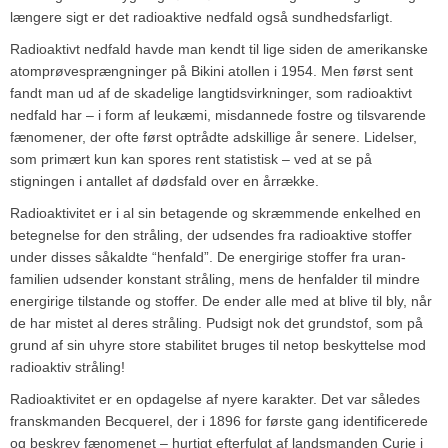
længere sigt er det radioaktive nedfald også sundhedsfarligt.
Radioaktivt nedfald havde man kendt til lige siden de amerikanske
atomprøvesprængninger på Bikini atollen i 1954. Men først sent
fandt man ud af de skadelige langtidsvirkninger, som radioaktivt
nedfald har – i form af leukæmi, misdannede fostre og tilsvarende
fænomener, der ofte først optrådte adskillige år senere. Lidelser,
som primært kun kan spores rent statistisk – ved at se på
stigningen i antallet af dødsfald over en årrække.
Radioaktivitet er i al sin betagende og skræmmende enkelhed en
betegnelse for den stråling, der udsendes fra radioaktive stoffer
under disses såkaldte “henfald”. De energirige stoffer fra uran-
familien udsender konstant stråling, mens de henfalder til mindre
energirige tilstande og stoffer. De ender alle med at blive til bly, når
de har mistet al deres stråling. Pudsigt nok det grundstof, som på
grund af sin uhyre store stabilitet bruges til netop beskyttelse mod
radioaktiv stråling!
Radioaktivitet er en opdagelse af nyere karakter. Det var således
franskmanden Becquerel, der i 1896 for første gang identificerede
og beskrev fænomenet – hurtigt efterfulgt af landsmanden Curie i