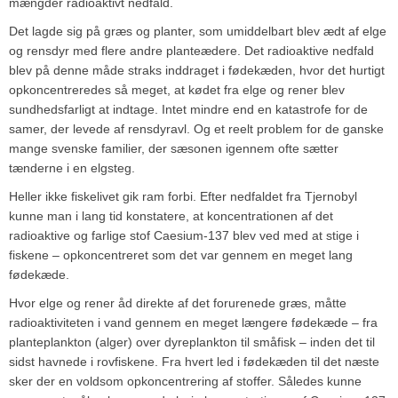
mængder radioaktivt nedfald.
Det lagde sig på græs og planter, som umiddelbart blev ædt af elge
og rensdyr med flere andre planteædere. Det radioaktive nedfald
blev på denne måde straks inddraget i fødekæden, hvor det hurtigt
opkoncentreredes så meget, at kødet fra elge og rener blev
sundhedsfarligt at indtage. Intet mindre end en katastrofe for de
samer, der levede af rensdyravl. Og et reelt problem for de ganske
mange svenske familier, der sæsonen igennem ofte sætter
tænderne i en elgsteg.
Heller ikke fiskelivet gik ram forbi. Efter nedfaldet fra Tjernobyl
kunne man i lang tid konstatere, at koncentrationen af det
radioaktive og farlige stof Caesium-137 blev ved med at stige i
fiskene – opkoncentreret som det var gennem en meget lang
fødekæde.
Hvor elge og rener åd direkte af det forurenede græs, måtte
radioaktiviteten i vand gennem en meget længere fødekæde – fra
planteplankton (alger) over dyreplankton til småfisk – inden det til
sidst havnede i rovfiskene. Fra hvert led i fødekæden til det næste
sker der en voldsom opkoncentrering af stoffer. Således kunne