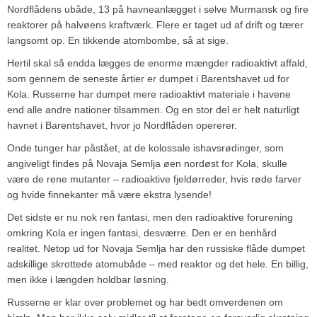
Nordflådens ubåde, 13 på havneanlægget i selve Murmansk og fire
reaktorer på halvøens kraftværk. Flere er taget ud af drift og tærer
langsomt op. En tikkende atombombe, så at sige.
Hertil skal så endda lægges de enorme mængder radioaktivt affald,
som gennem de seneste årtier er dumpet i Barentshavet ud for
Kola. Russerne har dumpet mere radioaktivt materiale i havene
end alle andre nationer tilsammen. Og en stor del er helt naturligt
havnet i Barentshavet, hvor jo Nordflåden opererer.
Onde tunger har påstået, at de kolossale ishavsrødinger, som
angiveligt findes på Novaja Semlja øen nordøst for Kola, skulle
være de rene mutanter – radioaktive fjeldørreder, hvis røde farver
og hvide finnekanter må være ekstra lysende!
Det sidste er nu nok ren fantasi, men den radioaktive forurening
omkring Kola er ingen fantasi, desværre. Den er en benhård
realitet. Netop ud for Novaja Semlja har den russiske flåde dumpet
adskillige skrottede atomubåde – med reaktor og det hele. En billig,
men ikke i længden holdbar løsning.
Russerne er klar over problemet og har bedt omverdenen om