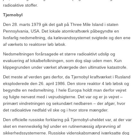
radioaktive stoffer.
Tjernobyl
Den 28. marts 1979 gik det galt på Three Mile Island i staten
Pennsylvania, USA. Det lokale atomkraftværk påbegyndte en
livsfarlig nedsmeltning, da kølevandssystemet svigtede og den ene
af værkets to reaktorer løb løbsk.
Nedsmeltningen forårsagede et større radioaktivt udslip og
evakuering af lokalbefolkningen, som dog slap uden men. Kun
klippegrunden under værket afværgede den ultimative katastrofe.
Det meste af verden gøs derfor, da Tjernobyl kraftværket i Rusland
eksploderede den 26. april 1986. Den store reaktor 4 løb løbsk og
begyndte en nedsmeltning. I hele Europa holdt man derfor vejret
og fulgte nervøst med i vejrudsigterne. Det var og er jo vejret –
primært vindretningen og sekundært nedbøren – der afgør, hvor
det radioaktive nedfald vil ske og i hvor store mængder.
Den officielle russiske forklaring på Tjernobyl-uheldet var, at der var
sket en menneskelig fejl under en rutinemæssig afprøvning af
sikkerhedssystemerne. Russiske videnskabsmænd iværksatte dog