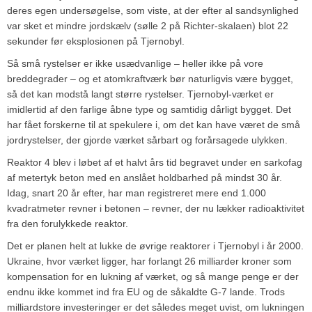
deres egen undersøgelse, som viste, at der efter al sandsynlighed
var sket et mindre jordskælv (sølle 2 på Richter-skalaen) blot 22
sekunder før eksplosionen på Tjernobyl.
Så små rystelser er ikke usædvanlige – heller ikke på vore
breddegrader – og et atomkraftværk bør naturligvis være bygget,
så det kan modstå langt større rystelser. Tjernobyl-værket er
imidlertid af den farlige åbne type og samtidig dårligt bygget. Det
har fået forskerne til at spekulere i, om det kan have været de små
jordrystelser, der gjorde værket sårbart og forårsagede ulykken.
Reaktor 4 blev i løbet af et halvt års tid begravet under en sarkofag
af metertyk beton med en anslået holdbarhed på mindst 30 år.
Idag, snart 20 år efter, har man registreret mere end 1.000
kvadratmeter revner i betonen – revner, der nu lækker radioaktivitet
fra den forulykkede reaktor.
Det er planen helt at lukke de øvrige reaktorer i Tjernobyl i år 2000.
Ukraine, hvor værket ligger, har forlangt 26 milliarder kroner som
kompensation for en lukning af værket, og så mange penge er der
endnu ikke kommet ind fra EU og de såkaldte G-7 lande. Trods
milliardstore investeringer er det således meget uvist, om lukningen