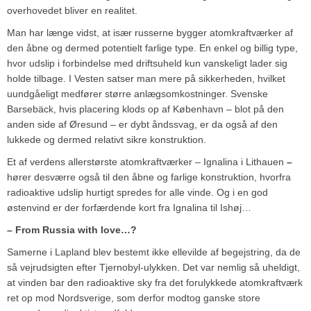
overhovedet bliver en realitet.
Man har længe vidst, at især russerne bygger atomkraftværker af
den åbne og dermed potentielt farlige type. En enkel og billig type,
hvor udslip i forbindelse med driftsuheld kun vanskeligt lader sig
holde tilbage. I Vesten satser man mere på sikkerheden, hvilket
uundgåeligt medfører større anlægsomkostninger. Svenske
Barsebäck, hvis placering klods op af København – blot på den
anden side af Øresund – er dybt åndssvag, er da også af den
lukkede og dermed relativt sikre konstruktion.
Et af verdens allerstørste atomkraftværker – Ignalina i Lithauen
–
hører desværre også til den åbne og farlige konstruktion, hvorfra
radioaktive udslip hurtigt spredes for alle vinde. Og i en god
østenvind er der forfærdende kort fra Ignalina til Ishøj…
– From Russia with love…?
Samerne i Lapland blev bestemt ikke ellevilde af begejstring, da de
så vejrudsigten efter Tjernobyl-ulykken. Det var nemlig så uheldigt,
at vinden bar den radioaktive sky fra det forulykkede atomkraftværk
ret op mod Nordsverige, som derfor modtog ganske store