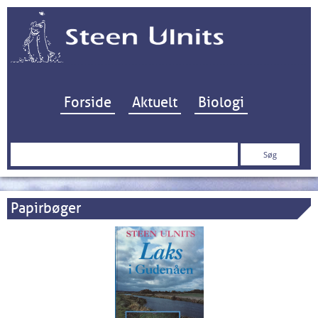
Hop til indhold
Forside
Aktuelt
Biologi
Søg
efter:
Papirbøger