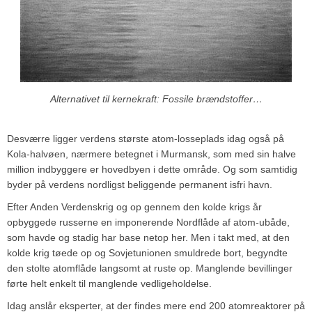
Alternativet til kernekraft: Fossile brændstoffer…
Desværre ligger verdens største atom-losseplads idag også på
Kola-halvøen, nærmere betegnet i Murmansk, som med sin halve
million indbyggere er hovedbyen i dette område. Og som samtidig
byder på verdens nordligst beliggende permanent isfri havn.
Efter Anden Verdenskrig og op gennem den kolde krigs år
opbyggede russerne en imponerende Nordflåde af atom-ubåde,
som havde og stadig har base netop her. Men i takt med, at den
kolde krig tøede op og Sovjetunionen smuldrede bort, begyndte
den stolte atomflåde langsomt at ruste op. Manglende bevillinger
førte helt enkelt til manglende vedligeholdelse.
Idag anslår eksperter, at der findes mere end 200 atomreaktorer på