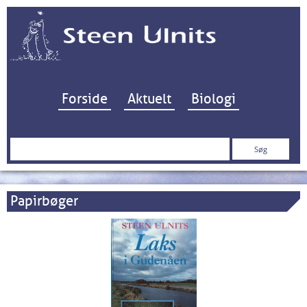
Hop til indhold
Forside
Aktuelt
Biologi
Søg
efter:
Papirbøger