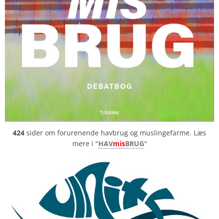
424
sider om forurenende havbrug og muslingefarme. Læs
mere i "
HAV
mis
BRUG
"