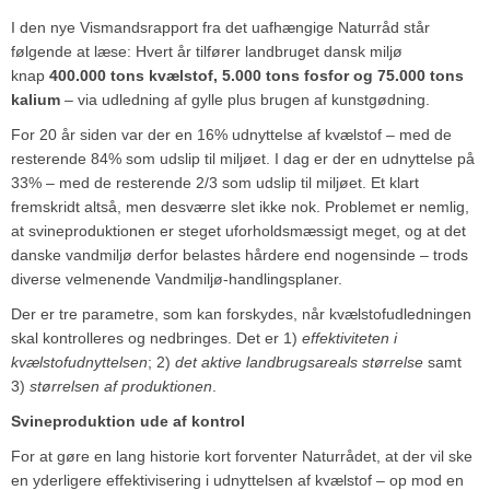
I den nye Vismandsrapport fra det uafhængige Naturråd står
følgende at læse: Hvert år tilfører landbruget dansk miljø
knap
400.000 tons kvælstof, 5.000 tons fosfor og 75.000 tons
kalium
– via udledning af gylle plus brugen af kunstgødning.
For 20 år siden var der en 16% udnyttelse af kvælstof – med de
resterende 84% som udslip til miljøet. I dag er der en udnyttelse på
33% – med de resterende 2/3 som udslip til miljøet. Et klart
fremskridt altså, men desværre slet ikke nok. Problemet er nemlig,
at svineproduktionen er steget uforholdsmæssigt meget, og at det
danske vandmiljø derfor belastes hårdere end nogensinde – trods
diverse velmenende Vandmiljø-handlingsplaner.
Der er tre parametre, som kan forskydes, når kvælstofudledningen
skal kontrolleres og nedbringes. Det er 1)
effektiviteten i
kvælstofudnyttelsen
; 2)
det aktive landbrugsareals størrelse
samt
3)
størrelsen af produktionen
.
Svineproduktion ude af kontrol
For at gøre en lang historie kort forventer Naturrådet, at der vil ske
en yderligere effektivisering i udnyttelsen af kvælstof – op mod en