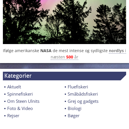
Ifølge amerikanske
NASA
de mest intense og sydligste
nordlys
i
næsten
500
år
Kategorier
Aktuelt
Fluefiskeri
Spinnefiskeri
Småbådsfiskeri
Om Steen Ulnits
Grej og gadgets
Foto & Video
Biologi
Rejser
Bøger