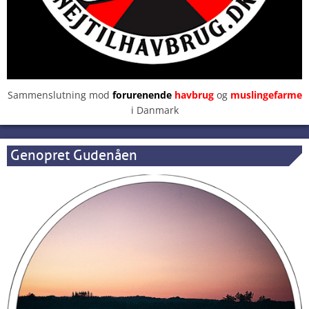
Sammenslutning mod
forurenende
havbrug
og
muslingefarme
i Danmark
Genopret Gudenåen