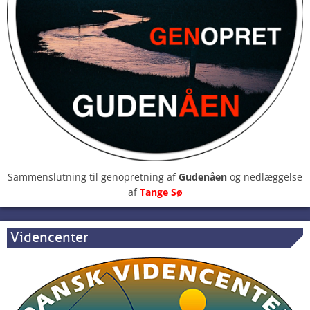
Sammenslutning til genopretning af
Gudenåen
og nedlæggelse
af
Tange Sø
Videncenter