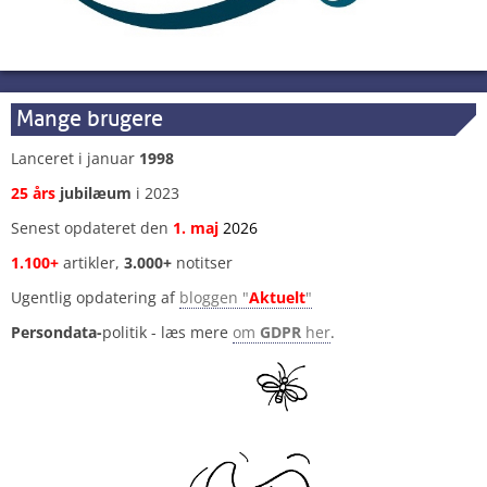
Mange brugere
Lanceret i januar
1998
25 års
jubilæum
i 2023
Senest opdateret den
1
.
maj
2026
1.100+
artikler,
3.000+
notitser
Ugentlig opdatering af
bloggen "
Aktuelt
"
Persondata-
politik - læs mere
om
GDPR
her
.