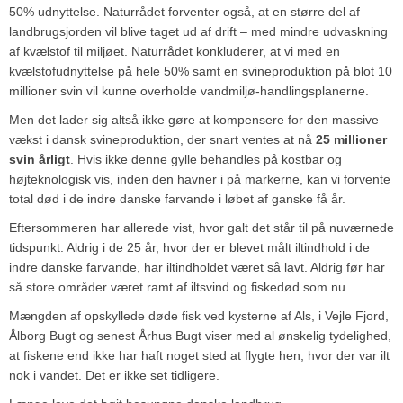
50% udnyttelse. Naturrådet forventer også, at en større del af
landbrugsjorden vil blive taget ud af drift – med mindre udvaskning
af kvælstof til miljøet. Naturrådet konkluderer, at vi med en
kvælstofudnyttelse på hele 50% samt en svineproduktion på blot 10
millioner svin vil kunne overholde vandmiljø-handlingsplanerne.
Men det lader sig altså ikke gøre at kompensere for den massive
vækst i dansk svineproduktion, der snart ventes at nå
25 millioner
svin årligt
. Hvis ikke denne gylle behandles på kostbar og
højteknologisk vis, inden den havner i på markerne, kan vi forvente
total død i de indre danske farvande i løbet af ganske få år.
Eftersommeren har allerede vist, hvor galt det står til på nuværnede
tidspunkt. Aldrig i de 25 år, hvor der er blevet målt iltindhold i de
indre danske farvande, har iltindholdet været så lavt. Aldrig før har
så store områder været ramt af iltsvind og fiskedød som nu.
Mængden af opskyllede døde fisk ved kysterne af Als, i Vejle Fjord,
Ålborg Bugt og senest Århus Bugt viser med al ønskelig tydelighed,
at fiskene end ikke har haft noget sted at flygte hen, hvor der var ilt
nok i vandet. Det er ikke set tidligere.