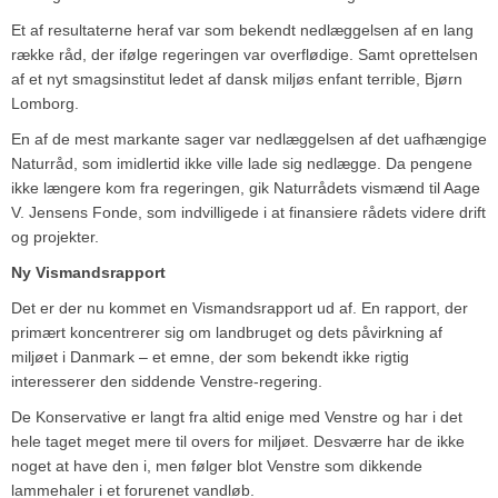
Et af resultaterne heraf var som bekendt nedlæggelsen af en lang
række råd, der ifølge regeringen var overflødige. Samt oprettelsen
af et nyt smagsinstitut ledet af dansk miljøs enfant terrible, Bjørn
Lomborg.
En af de mest markante sager var nedlæggelsen af det uafhængige
Naturråd, som imidlertid ikke ville lade sig nedlægge. Da pengene
ikke længere kom fra regeringen, gik Naturrådets vismænd til Aage
V. Jensens Fonde, som indvilligede i at finansiere rådets videre drift
og projekter.
Ny Vismandsrapport
Det er der nu kommet en Vismandsrapport ud af. En rapport, der
primært koncentrerer sig om landbruget og dets påvirkning af
miljøet i Danmark – et emne, der som bekendt ikke rigtig
interesserer den siddende Venstre-regering.
De Konservative er langt fra altid enige med Venstre og har i det
hele taget meget mere til overs for miljøet. Desværre har de ikke
noget at have den i, men følger blot Venstre som dikkende
lammehaler i et forurenet vandløb.