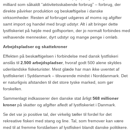
milliard som såkaldt “aktivitetsskabende forbrug” – forbrug, der
direkte påvirker produktion og beskæftigelse i danske
virksomheder. Resten af forbruget udgøres af moms og afgifter
samt import og handel med brugt udstyr. Alt i alt bringer dette
lystfiskeriet på højde med golfsporten, der jo normalt forbindes med
velhavende mennesker, dyrt udstyr og mange penge i omløb.
Arbejdspladser og skattekroner
Effekten på beskæftigelsen i forbindelse med dansk lystfiskeri
anslås til
2.500 arbejdspladser
, hvoraf godt 500 alene skyldes
udenlandske fisketurister. Mest glæde har man ikke uventet af
lystfiskeriet i Syddanmark – tilsvarende mindst i Norddanmark. Det
er naturligvis afstanden til det store tyske marked, som gør
forskellen.
Sammenlagt indkasserer den danske stat årligt
568 millioner
kroner
på skatter og afgifter afledt af lystfiskeriet i Danmark.
Se det var jo positive tal, der virkelig tæller til fordel for det
rekreative fiskeri med stang og line. Tal, som fremover kan være
med til at fremme forståelsen af lystfiskeri blandt danske politikere.