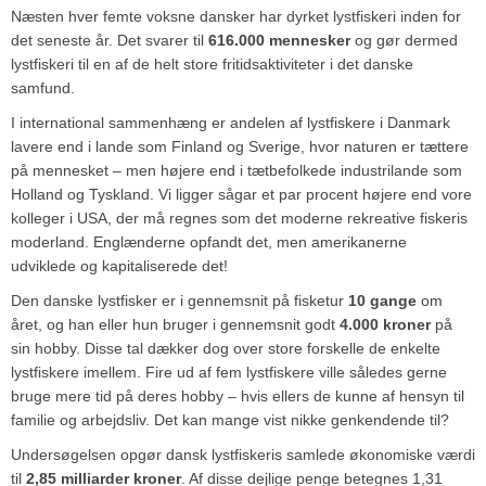
Næsten hver femte voksne dansker har dyrket lystfiskeri inden for
det seneste år. Det svarer til
616.000 mennesker
og gør dermed
lystfiskeri til en af de helt store fritidsaktiviteter i det danske
samfund.
I international sammenhæng er andelen af lystfiskere i Danmark
lavere end i lande som Finland og Sverige, hvor naturen er tættere
på mennesket – men højere end i tætbefolkede industrilande som
Holland og Tyskland. Vi ligger sågar et par procent højere end vore
kolleger i USA, der må regnes som det moderne rekreative fiskeris
moderland. Englænderne opfandt det, men amerikanerne
udviklede og kapitaliserede det!
Den danske lystfisker er i gennemsnit på fisketur
10 gange
om
året, og han eller hun bruger i gennemsnit godt
4.000 kroner
på
sin hobby. Disse tal dækker dog over store forskelle de enkelte
lystfiskere imellem. Fire ud af fem lystfiskere ville således gerne
bruge mere tid på deres hobby – hvis ellers de kunne af hensyn til
familie og arbejdsliv. Det kan mange vist nikke genkendende til?
Undersøgelsen opgør dansk lystfiskeris samlede økonomiske værdi
til
2,85 milliarder kroner
. Af disse dejlige penge betegnes 1,31