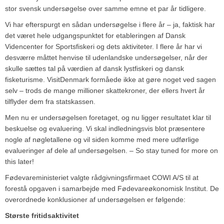
stor svensk undersøgelse over samme emne et par år tidligere.
Vi har efterspurgt en sådan undersøgelse i flere år – ja, faktisk har
det været hele udgangspunktet for etableringen af Dansk
Videncenter for Sportsfiskeri og dets aktiviteter. I flere år har vi
desværre måttet henvise til udenlandske undersøgelser, når der
skulle sættes tal på værdien af dansk lystfiskeri og dansk
fisketurisme. VisitDenmark formåede ikke at gøre noget ved sagen
selv – trods de mange millioner skattekroner, der ellers hvert år
tilflyder dem fra statskassen.
Men nu er undersøgelsen foretaget, og nu ligger resultatet klar til
beskuelse og evaluering. Vi skal indledningsvis blot præsentere
nogle af nøgletallene og vil siden komme med mere udførlige
evalueringer af dele af undersøgelsen. – So stay tuned for more on
this later!
Fødevareministeriet valgte rådgivningsfirmaet COWI A/S til at
forestå opgaven i samarbejde med Fødevareøkonomisk Institut. De
overordnede konklusioner af undersøgelsen er følgende:
Største fritidsaktivitet