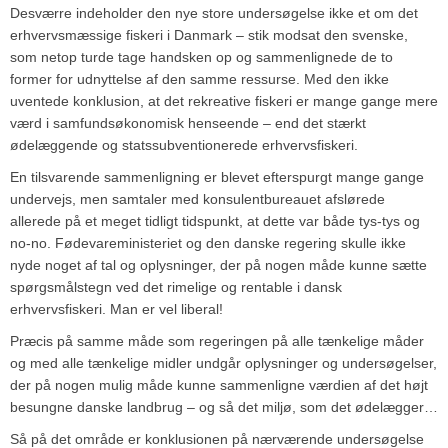
Desværre indeholder den nye store undersøgelse ikke et om det
erhvervsmæssige fiskeri i Danmark – stik modsat den svenske,
som netop turde tage handsken op og sammenlignede de to
former for udnyttelse af den samme ressurse. Med den ikke
uventede konklusion, at det rekreative fiskeri er mange gange mere
værd i samfundsøkonomisk henseende – end det stærkt
ødelæggende og statssubventionerede erhvervsfiskeri.
En tilsvarende sammenligning er blevet efterspurgt mange gange
undervejs, men samtaler med konsulentbureauet afslørede
allerede på et meget tidligt tidspunkt, at dette var både tys-tys og
no-no. Fødevareministeriet og den danske regering skulle ikke
nyde noget af tal og oplysninger, der på nogen måde kunne sætte
spørgsmålstegn ved det rimelige og rentable i dansk
erhvervsfiskeri. Man er vel liberal!
Præcis på samme måde som regeringen på alle tænkelige måder
og med alle tænkelige midler undgår oplysninger og undersøgelser,
der på nogen mulig måde kunne sammenligne værdien af det højt
besungne danske landbrug – og så det miljø, som det ødelægger…
Så på det område er konklusionen på nærværende undersøgelse