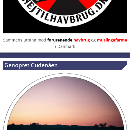
Sammenslutning mod
forurenende
havbrug
og
muslingefarme
i Danmark
Genopret Gudenåen