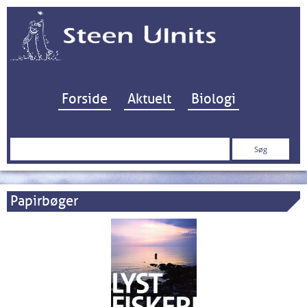
Hop til indhold
Forside
Aktuelt
Biologi
Søg
efter:
Papirbøger