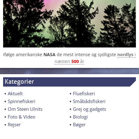
Ifølge amerikanske
NASA
de mest intense og sydligste
nordlys
i
næsten
500
år
Kategorier
Aktuelt
Fluefiskeri
Spinnefiskeri
Småbådsfiskeri
Om Steen Ulnits
Grej og gadgets
Foto & Video
Biologi
Rejser
Bøger