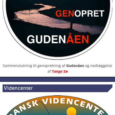
Sammenslutning til genopretning af
Gudenåen
og nedlæggelse
af
Tange Sø
Videncenter