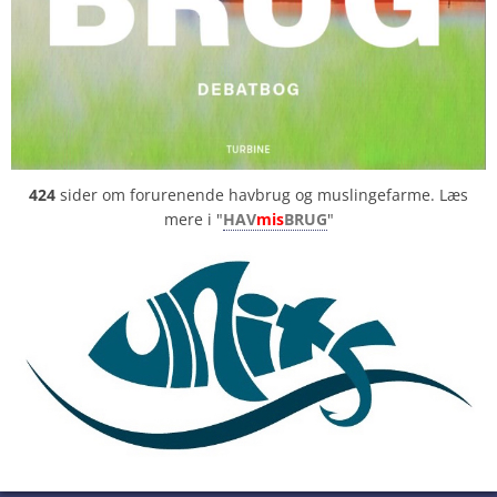
424
sider om forurenende havbrug og muslingefarme. Læs
mere i "
HAV
mis
BRUG
"