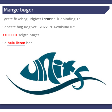
Mange bøger
Første fiskebog udgivet i
1981
: "Fluebinding 1"
Seneste bog udgivet i
2022
: "HAVmisBRUG"
110.000+
solgte bøger
Se
hele listen
her