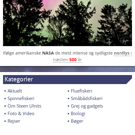
Ifølge amerikanske
NASA
de mest intense og sydligste
nordlys
i
næsten
500
år
Kategorier
Aktuelt
Fluefiskeri
Spinnefiskeri
Småbådsfiskeri
Om Steen Ulnits
Grej og gadgets
Foto & Video
Biologi
Rejser
Bøger