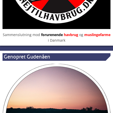
Sammenslutning mod
forurenende
havbrug
og
muslingefarme
i Danmark
Genopret Gudenåen