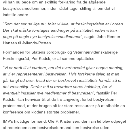
vil han nu bede om en skriftlig forklaring fra de afgående
bestyrelsesmedlemmer, inden rådet tager stilling til, om det vil
indstille andre.
“Som det ser ud lige nu, føler vi ikke, at forskningsdelen er i orden.
Der skal måske foretages ændringer på instituttet, inden vi kan
pege på nogle nye bestyrelsesmedlemmer”
, sagde John Renner
Hansen til Jyllands-Posten.
Formanden for Statens Jordbrugs- og Veterinærvidenskabelige
Forskningsråd, Per Kudsk, er af samme opfattelse:
“Vi er nødt til at vurdere, om det overhovedet giver nogen mening,
at vi er repræsenteret i bestyrelsen. Hvis forskerne føler, at man
går langt ud over, hvad der er beskrevet i instituttets formål, så er
det væsentligt. Derfor må vi revurdere vores holdning, før vi
eventuelt indstiller nye medlemmer til bestyrelsen”,
fastslår Per
Kudsk. Han henviser til, at de tre angiveligt forlod bestyrelsen i
protest mod, at der bruges alt for store ressourcer på at afholde en
konference om klodens største problemer.
IMV’s hidtidige formand, Ole P. Kristensen, der i sin tid blev udpeget
af regeringen som bestyrelseformand i en bestyrelse uden