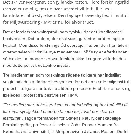
Det skriver Morgenavisen Jyllands-Posten. Flere forskningsråd
overvejer nemlig, om de overhovedet vil indstille nye
kandidater til bestyrelsen. Den faglige troværdighed i Institut
for Miljøvurdering (IMV) er nu for alvor truet.
Det er landets forskningsråd, som typisk udpeger kandidater til
bestyrelsen. Det er dem, der skal være garanter for den faglige
kvalitet. Men disse forskningsråd overvejer nu, om de i fremtiden
overhovedet vil indstille nye medlemmer. IMV’s ry er efterhånden
så blakket, at mange seriøse forskere ikke længere vil forbindes
med dette politisk udtænkte institut.
Tre medlemmer, som forsknings rådene tidligere har indstillet,
valgte således at forlade bestyrelsen for det omstridte miljøinstitut i
protest. Tidligere i år trak nu afdøde professor Poul Harremoës sig
ligeledes i protest fra bestyrelsen i IMV.
“De medlemmer af bestyrelsen, vi har indstillet og har haft tillid til,
kan øjensynlig ikke længere stå inde for, hvad der sker på
instituttet”
, sagde formanden for Statens Naturvidenskabelige
Forskningsråd, professor lic.scient. John Renner Hansen fra
Københavns Universitet, til Morgenavisen Jyllands-Posten. Derfor