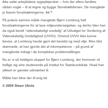
ikke satte arbejdsløse sygeplejersker – hvis der ellers fandtes
sådan nogle – til at tegne og bygge Storebæltsbroen. De manglede
jo lissom forudsætningerne, ikk’?
På præcis samme måde manglede Bjørn Lomborg helt
forudsætningerne for at lave miljøundersøgelser, og derfor blev han
da også kendt “videnskabeligt uredelig” af Udvalget for Vurdering af
Videnskabelig Uredelighed (UVVU). Omend UVVU ikke kunne
bevise, at Lomborg havde gjort det bevidst og med vilje. Men blot
skønnede, at han gjorde det af inkompetence – på grund af
manglende indsigt i de komplekse problemstillinger.
Nu er vi så heldigvis sluppet for Bjørn Lomborg, der fremover vil
hellige sig sine studerende på Institut for Statskundskab. Hvad han
sikkert er ganske udmærket til.
Måtte han blive der til evig tid.
© 2004 Steen Ulnits