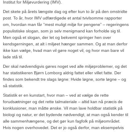
Institut for Miljøvurdering (IMV).
Det skete på årets længste dag og efter kun to år på den omstridte
post. To år, hvor IMV udfærdigede et antal tvivlsomme rapporter
om, hvordan man får “mest muligt miljø for pengene” – regeringens
populistiske slogan, som jo selv menigmand kan forholde sig til.
Men også et slogan, der let og bekvemt springer hen over
kendsgerningen, at alt i miljøet hænger sammen. Og at man derfor
ikke kan vælge, hvad man vil gøre noget vil, og hvor man bare vil
lade stå til.
Der skal nødvendigvis gøres noget ved alle miljøproblemer, og det
har statistikeren Bjørn Lomborg aldrig fattet eller villet fatte. Der
findes som bekendt tre slags løgne: Hvide løgne, sorte løgne – og
så statistik.
Statistik er en kunstart, hvor man – ved at vælge de rette
forudsætninger og det rette talmateriale – altid kan nå præcis de
konklusioner, man måtte ønske. Vil man lave holdbar statistik på
biologi og natur, er det bydende nødvendigt, at man også kender til
alle sammenhængene, og det gør kun fagfolk på miljøområdet.
Hvis nogen overhovedet. Det er jo også derfor, man eksempelvis