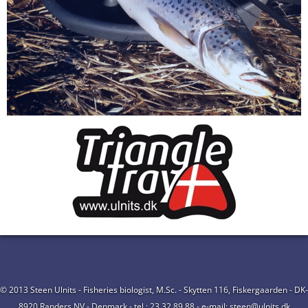
© 2013 Steen Ulnits - Fisheries biologist, M.Sc. - Skytten 116, Fiskergaarden - DK-
8920 Randers NV - Denmark - tel.: 23 32 89 88 - e-mail: steen@ulnits.dk