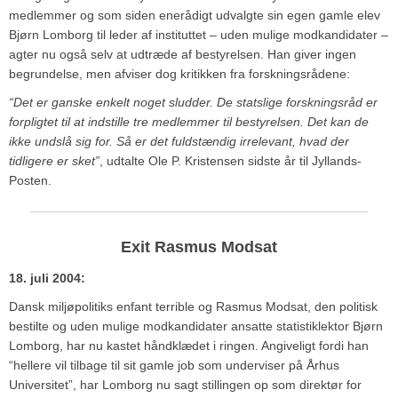
medlemmer og som siden enerådigt udvalgte sin egen gamle elev
Bjørn Lomborg til leder af instituttet – uden mulige modkandidater –
agter nu også selv at udtræde af bestyrelsen. Han giver ingen
begrundelse, men afviser dog kritikken fra forskningsrådene:
“Det er ganske enkelt noget sludder. De statslige forskningsråd er
forpligtet til at indstille tre medlemmer til bestyrelsen. Det kan de
ikke undslå sig for. Så er det fuldstændig irrelevant, hvad der
tidligere er sket”
, udtalte Ole P. Kristensen sidste år til Jyllands-
Posten.
Exit Rasmus Modsat
18. juli 2004:
Dansk miljøpolitiks enfant terrible og Rasmus Modsat, den politisk
bestilte og uden mulige modkandidater ansatte statistiklektor Bjørn
Lomborg, har nu kastet håndklædet i ringen. Angiveligt fordi han
“hellere vil tilbage til sit gamle job som underviser på Århus
Universitet”, har Lomborg nu sagt stillingen op som direktør for