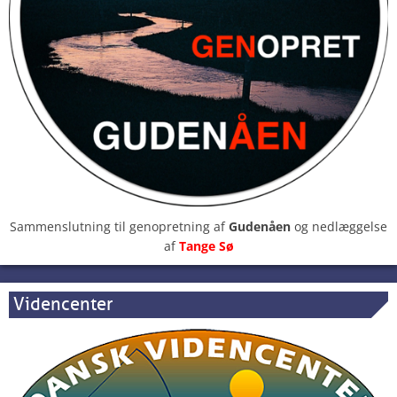
Sammenslutning til genopretning af
Gudenåen
og nedlæggelse
af
Tange Sø
Videncenter