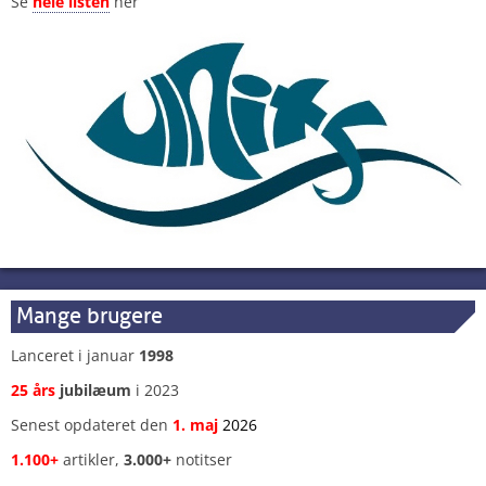
Se
hele listen
her
Mange brugere
Lanceret i januar
1998
25 års
jubilæum
i 2023
Senest opdateret den
1
.
maj
2026
1.100+
artikler,
3.000+
notitser