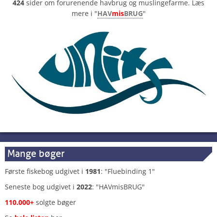
424
sider om forurenende havbrug og muslingefarme. Læs
mere i "
HAV
mis
BRUG
"
Mange bøger
Første fiskebog udgivet i
1981
: "Fluebinding 1"
Seneste bog udgivet i
2022
: "HAVmisBRUG"
110.000+
solgte bøger