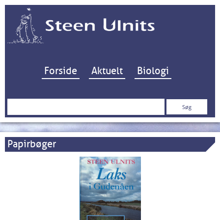
Hop til indhold
Forside
Aktuelt
Biologi
Søg
efter:
Papirbøger