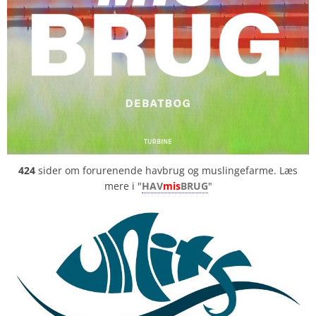
424
sider om forurenende havbrug og muslingefarme. Læs
mere i "
HAV
mis
BRUG
"