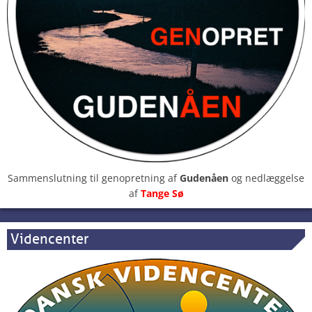
Sammenslutning til genopretning af
Gudenåen
og nedlæggelse
af
Tange Sø
Videncenter