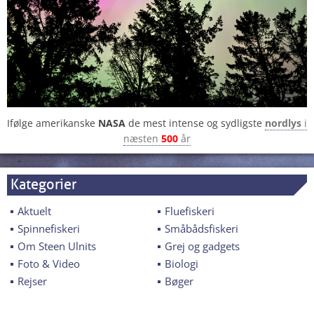
Ifølge amerikanske
NASA
de mest intense og sydligste
nordlys
i
næsten
500
år
Kategorier
Aktuelt
Fluefiskeri
Spinnefiskeri
Småbådsfiskeri
Om Steen Ulnits
Grej og gadgets
Foto & Video
Biologi
Rejser
Bøger