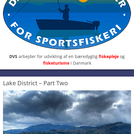
DVS
arbejder for udvikling af en bæredygtig
fiskepleje
og
fisketurisme
i Danmark
Lake District – Part Two