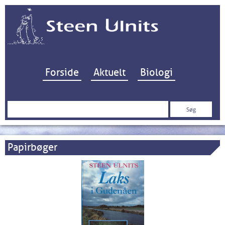
Hop til indhold
Forside
Aktuelt
Biologi
Søg
efter:
Papirbøger