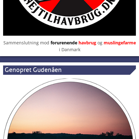
Sammenslutning mod
forurenende
havbrug
og
muslingefarme
i Danmark
Genopret Gudenåen