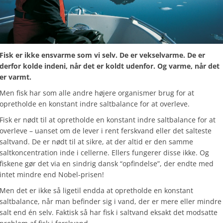
Fisk er ikke ensvarme som vi selv. De er vekselvarme. De er
derfor kolde indeni, når det er koldt udenfor. Og varme, når det
er varmt.
Men fisk har som alle andre højere organismer brug for at
opretholde en konstant indre saltbalance for at overleve.
Fisk er nødt til at opretholde en konstant indre saltbalance for at
overleve – uanset om de lever i rent ferskvand eller det salteste
saltvand. De er nødt til at sikre, at der altid er den samme
saltkoncentration inde i cellerne. Ellers fungerer disse ikke. Og
fiskene gør det via en sindrig dansk “opfindelse”, der endte med
intet mindre end Nobel-prisen!
Men det er ikke så ligetil endda at opretholde en konstant
saltbalance, når man befinder sig i vand, der er mere eller mindre
salt end én selv. Faktisk så har fisk i saltvand eksakt det modsatte