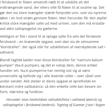
I ferskvand er fisken omvendt nødt til at udskille alt det
indtrængende vand, der ellers ville få fisken til at svulme op. Det
gør den via store mængder stærkt fortyndet urin, som via nyrerne
løber i en lind strøm gennem fisken. Men herunder får den skyllet
kritisk store mængder salte ud med urinen, som den må erstatte
ved aktiv saltoptagelse via gællerne.
Heldigvis er fisk i stand til at optage salte fra selv det ferskeste
ferskvand – en krævende opgave, som sker via de selvsamme
“kloridceller”, der også står for udskillelsen af overskydende salt i
saltvand.
Blandt fagfolk kalder man disse kloridceller for “natrium-kalium
pumper” (Na,K-pumper), og det er netop dem, denne artikel
handler om. Na,K-pumperne har nemlig vist sig at være
universelle og befinde sig i alle levende celler – over såvel som
under vandet. Alle steder er deres opgave at opretholde en
konstant indre saltbalance, så den enkelte celle kan bevare sin
form, størrelse og funktion.
Herunder vises henholdsvis saltudskillelse i saltvand (øverst) og
saltoptagelse i ferskvand (nederst). Tegning af Gunnar J:son i bogen