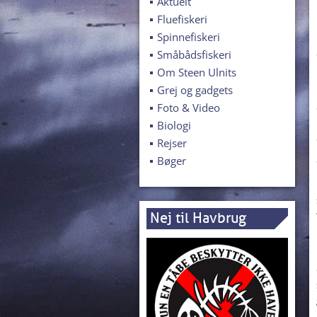
Aktuelt
Fluefiskeri
Spinnefiskeri
Småbådsfiskeri
Om Steen Ulnits
Grej og gadgets
Foto & Video
Biologi
Rejser
Bøger
Nej til Havbrug