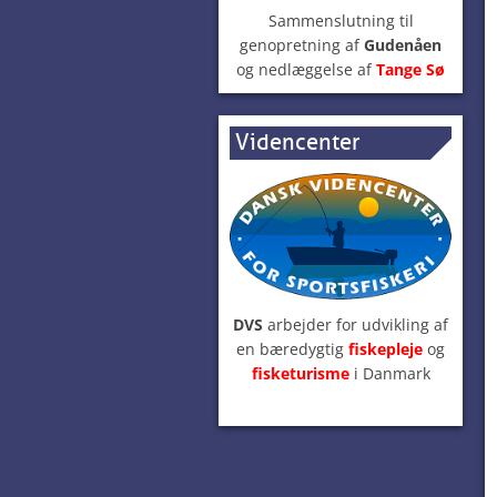
Sammenslutning til
genopretning af
Gudenåen
og nedlæggelse af
Tange Sø
Videncenter
DVS
arbejder for udvikling af
en bæredygtig
fiskepleje
og
fisketurisme
i Danmark