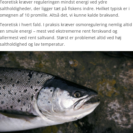
Teoretisk kræver reguleringen mindst energi ved ydre
saltholdigheder, der ligger tæt på fiskens indre. Hvilket typisk er i
omegnen af 10 promille. Altså det, vi kunne kalde brakvand.
Teoretisk i hvert fald. I praksis kræver osmoregulering nemlig altid
en smule energi – mest ved ekstremerne rent ferskvand og
allermest ved rent saltvand. Størst er problemet altid ved høj
saltholdighed og lav temperatur.