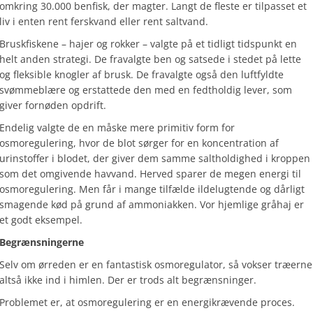
omkring 30.000 benfisk, der magter. Langt de fleste er tilpasset et
liv i enten rent ferskvand eller rent saltvand.
Bruskfiskene – hajer og rokker – valgte på et tidligt tidspunkt en
helt anden strategi. De fravalgte ben og satsede i stedet på lette
og fleksible knogler af brusk. De fravalgte også den luftfyldte
svømmeblære og erstattede den med en fedtholdig lever, som
giver fornøden opdrift.
Endelig valgte de en måske mere primitiv form for
osmoregulering, hvor de blot sørger for en koncentration af
urinstoffer i blodet, der giver dem samme saltholdighed i kroppen
som det omgivende havvand. Herved sparer de megen energi til
osmoregulering. Men får i mange tilfælde ildelugtende og dårligt
smagende kød på grund af ammoniakken. Vor hjemlige gråhaj er
et godt eksempel.
Begrænsningerne
Selv om ørreden er en fantastisk osmoregulator, så vokser træerne
altså ikke ind i himlen. Der er trods alt begrænsninger.
Problemet er, at osmoregulering er en energikrævende proces.