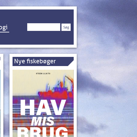
Søg
ogi
efter:
Nye fiskebøger