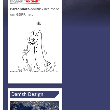
bloggen "
Aktuelt
"
Persondata-
politik - læs mere
om
GDPR
her
.
Danish Design