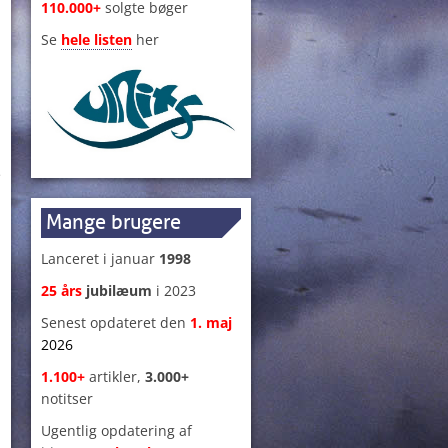
110.000+
solgte bøger
Se
hele listen
her
e
Mange brugere
Lanceret i januar
1998
n
25 års
jubilæum
i 2023
Senest opdateret den
1
.
maj
2026
1.100+
artikler,
3.000+
notitser
Ugentlig opdatering af