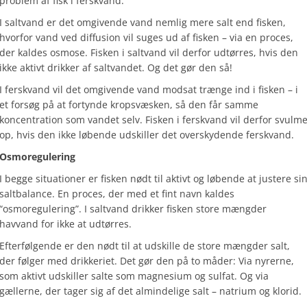
problem af fisk i ferskvand.
I saltvand er det omgivende vand nemlig mere salt end fisken,
hvorfor vand ved diffusion vil suges ud af fisken – via en proces,
der kaldes osmose. Fisken i saltvand vil derfor udtørres, hvis den
ikke aktivt drikker af saltvandet. Og det gør den så!
I ferskvand vil det omgivende vand modsat trænge ind i fisken – i
et forsøg på at fortynde kropsvæsken, så den får samme
koncentration som vandet selv. Fisken i ferskvand vil derfor svulm
op, hvis den ikke løbende udskiller det overskydende ferskvand.
Osmoregulering
I begge situationer er fisken nødt til aktivt og løbende at justere si
saltbalance. En proces, der med et fint navn kaldes
“osmoregulering”. I saltvand drikker fisken store mængder
havvand for ikke at udtørres.
Efterfølgende er den nødt til at udskille de store mængder salt,
der følger med drikkeriet. Det gør den på to måder: Via nyrerne,
som aktivt udskiller salte som magnesium og sulfat. Og via
gællerne, der tager sig af det almindelige salt – natrium og klorid.