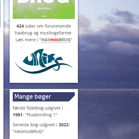
424
sider om forurenende
havbrug og muslingefarme.
Læs mere i "
HAV
mis
BRUG
"
Mange bøger
Første fiskebog udgivet i
1981
: "Fluebinding 1"
Seneste bog udgivet i
2022
:
"HAVmisBRUG"