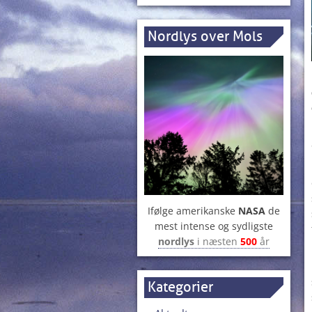
Nordlys over Mols
Ifølge amerikanske
NASA
de
mest intense og sydligste
nordlys
i næsten
500
år
Kategorier