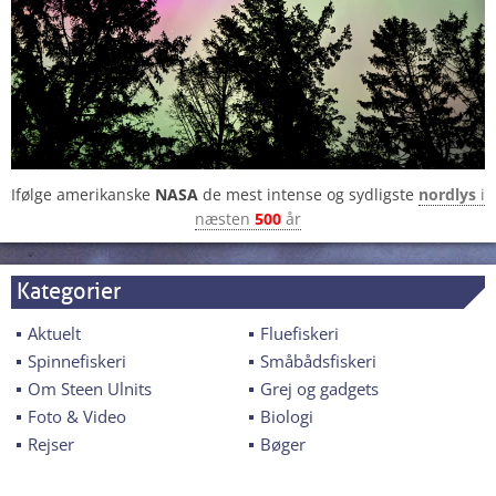
Ifølge amerikanske
NASA
de mest intense og sydligste
nordlys
i
næsten
500
år
Kategorier
Aktuelt
Fluefiskeri
Spinnefiskeri
Småbådsfiskeri
Om Steen Ulnits
Grej og gadgets
Foto & Video
Biologi
Rejser
Bøger