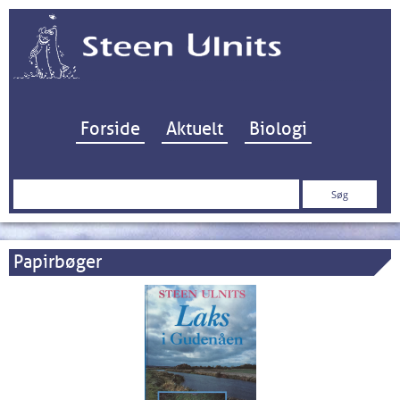
Hop til indhold
Forside
Aktuelt
Biologi
Søg
efter:
Papirbøger