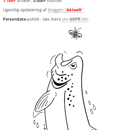
1.100+
artikler,
3.000+
notitser
Ugentlig opdatering af
bloggen "
Aktuelt
"
Persondata-
politik - læs mere
om
GDPR
her
.