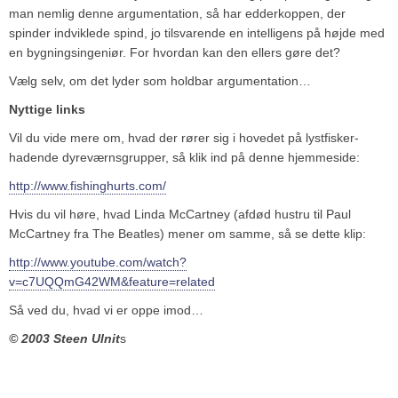
man nemlig denne argumentation, så har edderkoppen, der
spinder indviklede spind, jo tilsvarende en intelligens på højde med
en bygningsingeniør. For hvordan kan den ellers gøre det?
Vælg selv, om det lyder som holdbar argumentation…
Nyttige links
Vil du vide mere om, hvad der rører sig i hovedet på lystfisker-
hadende dyreværnsgrupper, så klik ind på denne hjemmeside:
http://www.fishinghurts.com/
Hvis du vil høre, hvad Linda McCartney (afdød hustru til Paul
McCartney fra The Beatles) mener om samme, så se dette klip:
http://www.youtube.com/watch?
v=c7UQQmG42WM&feature=related
Så ved du, hvad vi er oppe imod…
© 2003 Steen Ulnit
s