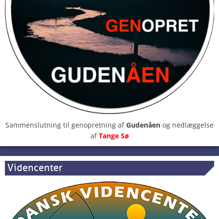
Sammenslutning til genopretning af
Gudenåen
og nedlæggelse
af
Tange Sø
Videncenter