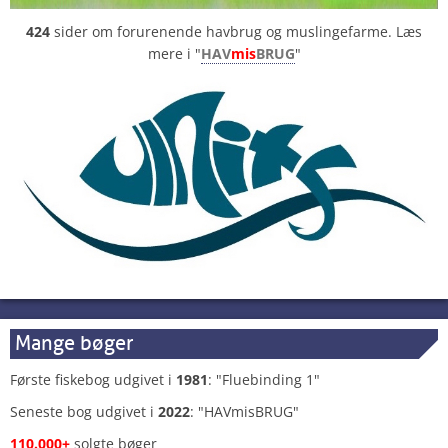
424
sider om forurenende havbrug og muslingefarme. Læs
mere i "
HAV
mis
BRUG
"
Mange bøger
Første fiskebog udgivet i
1981
: "Fluebinding 1"
Seneste bog udgivet i
2022
: "HAVmisBRUG"
110.000+
solgte bøger