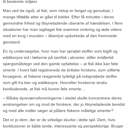
til bestemte miljøer.
Man ved da også, at fisk, som netop er fanget og genudsat, i
mange tilfælde atter er gået til biddet. Efter få minutter i deres
genvundne frihed og tilsyneladende uberørte af hændelsen. I flere
situationer har man iagttaget fisk svømme omkring og æde videre
med en krog i munden – åbenlyst upåvirkede af den fremmede
genstand.
En ny undersøgelse, hvor man har sprøjtet stoffer som bigift og
eddikesyre ind i læberne på tamfisk i akvarier, stiller imidlertid
spørgsmålstegn ved den gamle opfattelse – at fisk ikke kan føle
smerte. I hvert fald registrerede de britiske forskere, som udførte
forsøgene, at fiskene reagerede tydeligt på indsprøjtede stoffer
som gift fra bier og eddikesyre. Hvorefter forskerne straks
konkluderede, at fisk må kunne føle smerte…
– Måske dyreværnsforeningerne i stedet skulle koncentrere deres
anstrengelser om og mod de forskere, der jo tilsyneladende bevidst
og med alle midler søger at påføre fiskene målelige smerter?
Det er jo dem, der er de virkelige skurke i dette spil. Dem, hvis
konklusioner er både tynde, interessante og perspektivrige. Bruger