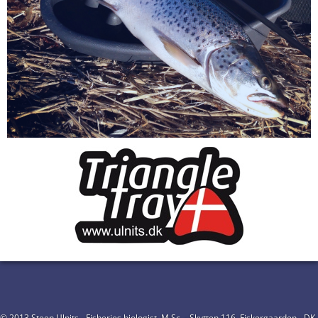
© 2013 Steen Ulnits - Fisheries biologist, M.Sc. - Skytten 116, Fiskergaarden - DK-