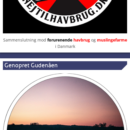
Sammenslutning mod
forurenende
havbrug
og
muslingefarme
i Danmark
Genopret Gudenåen