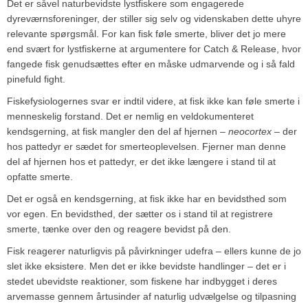
Det er såvel naturbevidste lystfiskere som engagerede
dyreværnsforeninger, der stiller sig selv og videnskaben dette uhyre
relevante spørgsmål. For kan fisk føle smerte, bliver det jo mere
end svært for lystfiskerne at argumentere for Catch & Release, hvor
fangede fisk genudsættes efter en måske udmarvende og i så fald
pinefuld fight.
Fiskefysiologernes svar er indtil videre, at fisk ikke kan føle smerte i
menneskelig forstand. Det er nemlig en veldokumenteret
kendsgerning, at fisk mangler den del af hjernen –
neocortex
– der
hos pattedyr er sædet for smerteoplevelsen. Fjerner man denne
del af hjernen hos et pattedyr, er det ikke længere i stand til at
opfatte smerte.
Det er også en kendsgerning, at fisk ikke har en bevidsthed som
vor egen. En bevidsthed, der sætter os i stand til at registrere
smerte, tænke over den og reagere bevidst på den.
Fisk reagerer naturligvis på påvirkninger udefra – ellers kunne de jo
slet ikke eksistere. Men det er ikke bevidste handlinger – det er i
stedet ubevidste reaktioner, som fiskene har indbygget i deres
arvemasse gennem årtusinder af naturlig udvælgelse og tilpasning