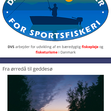
DVS
arbejder for udvikling af en bæredygtig
fiskepleje
og
fisketurisme
i Danmark
Fra ørredå til geddesø