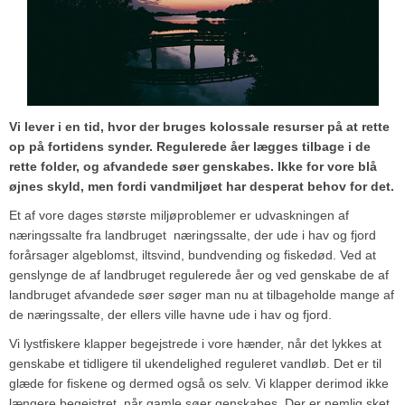
Vi lever i en tid, hvor der bruges kolossale resurser på at rette
op på fortidens synder. Regulerede åer lægges tilbage i de
rette folder, og afvandede søer genskabes. Ikke for vore blå
øjnes skyld, men fordi vandmiljøet har desperat behov for det.
Et af vore dages største miljøproblemer er udvaskningen af
næringssalte fra landbruget ­ næringssalte, der ude i hav og fjord
forårsager algeblomst, iltsvind, bundvending og fiskedød. Ved at
genslynge de af landbruget regulerede åer og ved genskabe de af
landbruget afvandede søer søger man nu at tilbageholde mange af
de næringssalte, der ellers ville havne ude i hav og fjord.
Vi lystfiskere klapper begejstrede i vore hænder, når det lykkes at
genskabe et tidligere til ukendelighed reguleret vandløb. Det er til
glæde for fiskene og dermed også os selv. Vi klapper derimod ikke
længere begejstret, når gamle søer genskabes. Der er nemlig sket