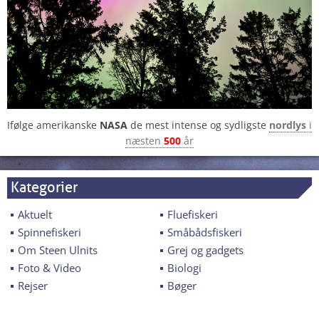
Ifølge amerikanske
NASA
de mest intense og sydligste
nordlys
i
næsten
500
år
Kategorier
Aktuelt
Fluefiskeri
Spinnefiskeri
Småbådsfiskeri
Om Steen Ulnits
Grej og gadgets
Foto & Video
Biologi
Rejser
Bøger