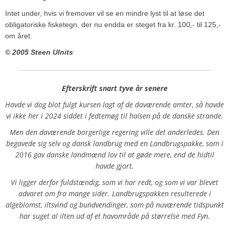
Intet under, hvis vi fremover vil se en mindre lyst til at løse det
obligatoriske fisketegn, der nu endda er steget fra kr. 100,- til 125,-
om året.
© 2005 Steen Ulnits
Efterskrift snart tyve år senere
Havde vi dog blot fulgt kursen lagt af de daværende amter, så havde
vi ikke her i 2024 siddet i fedtemøg til halsen på de danske strande.
Men den daværende borgerlige regering ville det anderledes. Den
begavede sig selv og dansk landbrug med en Landbrugspakke, som i
2016 gav danske landmænd lov til at gøde mere, end de hidtil
havde gjort.
Vi ligger derfor fuldstændig, som vi har redt, og som vi var blevet
advaret om fra mange sider. Landbrugspakken resulterede i
algeblomst, iltsvind og bundvendinger, som på nuværende tidspunkt
har suget al ilten ud af et havområde på størrelse med Fyn.