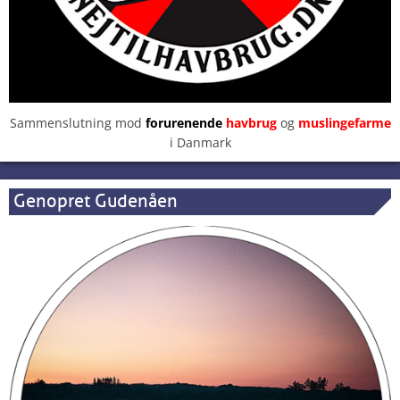
Sammenslutning mod
forurenende
havbrug
og
muslingefarme
i Danmark
Genopret Gudenåen