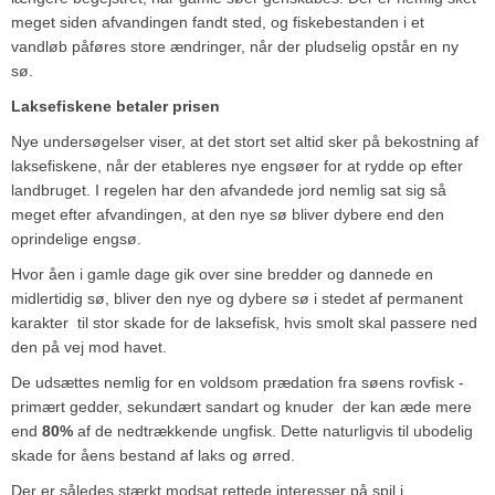
meget siden afvandingen fandt sted, og fiskebestanden i et
vandløb påføres store ændringer, når der pludselig opstår en ny
sø.
Laksefiskene betaler prisen
Nye undersøgelser viser, at det stort set altid sker på bekostning af
laksefiskene, når der etableres nye engsøer for at rydde op efter
landbruget. I regelen har den afvandede jord nemlig sat sig så
meget efter afvandingen, at den nye sø bliver dybere end den
oprindelige engsø.
Hvor åen i gamle dage gik over sine bredder og dannede en
midlertidig sø, bliver den nye og dybere sø i stedet af permanent
karakter ­ til stor skade for de laksefisk, hvis smolt skal passere ned
den på vej mod havet.
De udsættes nemlig for en voldsom prædation fra søens rovfisk ­-
primært gedder, sekundært sandart og knuder ­ der kan æde mere
end
80%
af de nedtrækkende ungfisk. Dette naturligvis til ubodelig
skade for åens bestand af laks og ørred.
Der er således stærkt modsat rettede interesser på spil i