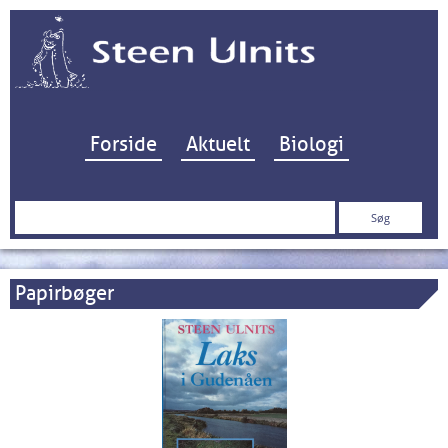
Hop til indhold
Forside
Aktuelt
Biologi
Søg
efter:
Papirbøger