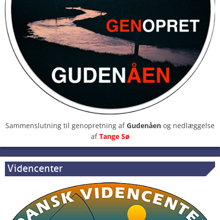
Sammenslutning til genopretning af
Gudenåen
og nedlæggelse
af
Tange Sø
Videncenter