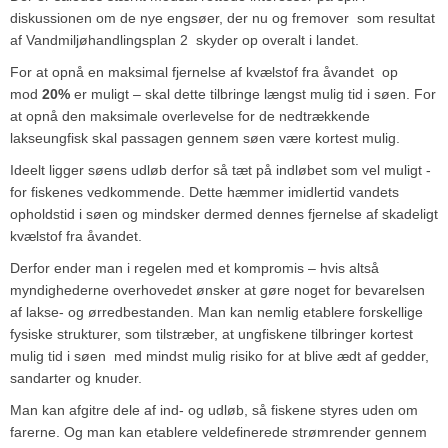
diskussionen om de nye engsøer, der nu og fremover ­ som resultat
af Vandmiljøhandlingsplan 2 ­ skyder op overalt i landet.
For at opnå en maksimal fjernelse af kvælstof fra åvandet ­ op
mod
20%
er muligt – skal dette tilbringe længst mulig tid i søen. For
at opnå den maksimale overlevelse for de nedtrækkende
lakseungfisk skal passagen gennem søen være kortest mulig.
Ideelt ligger søens udløb derfor så tæt på indløbet som vel muligt ­
for fiskenes vedkommende. Dette hæmmer imidlertid vandets
opholdstid i søen og mindsker dermed dennes fjernelse af skadeligt
kvælstof fra åvandet.
Derfor ender man i regelen med et kompromis – hvis altså
myndighederne overhovedet ønsker at gøre noget for bevarelsen
af lakse- og ørredbestanden. Man kan nemlig etablere forskellige
fysiske strukturer, som tilstræber, at ungfiskene tilbringer kortest
mulig tid i søen ­ med mindst mulig risiko for at blive ædt af gedder,
sandarter og knuder.
Man kan afgitre dele af ind- og udløb, så fiskene styres uden om
farerne. Og man kan etablere veldefinerede strømrender gennem