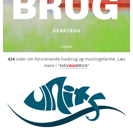
424
sider om forurenende havbrug og muslingefarme. Læs
mere i "
HAV
mis
BRUG
"