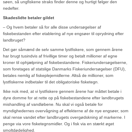
søen, så ungfiskene straks finder denne og hurtigt følger den
nedefter.
Skadeslidte betaler gildet
– Og hvem betaler så for alle disse undersøgelser af
fiskebestanden efter etablering af nye engsøer til oprydning efter
landbruget?
Det gør såmænd de selv samme lystfiskere, som gennem årene
har brugt tusindvis af frivillige timer og betalt millioner af egne
kroner til ophjælpning af fiskebestandene. Fiskeriundersøgelserne,
som foretages af statslige Danmarks Fiskeriundersøgelser (DFU),
betales nemlig af fiskeplejemidlerne. Altså de millioner, som
lystfiskerne indbetaler til det obligatoriske fisketegn.
Ikke nok med, at vi lystfiskere gennem årene har måttet betale i
dyre domme for at rette op på fiskebestandene efter landbrugets
mishandling af vandløbene. Nu skal vi også betale for
myndighedernes overvågning af effekterne af de nye engsøer, som
skal rense vandet efter landbrugets overgødskning af markerne. I
penge via vore fisketegnsmidler. Og i fisk via en stærkt øget
smoltdødelighed.