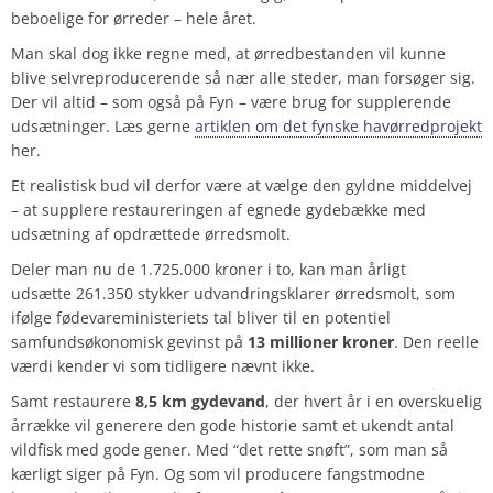
beboelige for ørreder – hele året.
Man skal dog ikke regne med, at ørredbestanden vil kunne
blive selvreproducerende så nær alle steder, man forsøger sig.
Der vil altid – som også på Fyn – være brug for supplerende
udsætninger. Læs gerne
artiklen om det fynske havørredprojekt
her.
Et realistisk bud vil derfor være at vælge den gyldne middelvej
– at supplere restaureringen af egnede gydebække med
udsætning af opdrættede ørredsmolt.
Deler man nu de 1.725.000 kroner i to, kan man årligt
udsætte
261.350 stykker udvandringsklarer ørredsmolt, som
ifølge fødevareministeriets tal bliver til en potentiel
samfundsøkonomisk gevinst på
13 millioner kroner
. Den reelle
værdi kender vi som tidligere nævnt ikke.
Samt restaurere
8,5 km gydevand
, der hvert år i en overskuelig
årrække vil generere den gode historie samt et ukendt antal
vildfisk med gode gener. Med “det rette snøft”, som man så
kærligt siger på Fyn. Og som vil producere fangstmodne