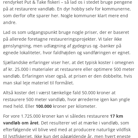
rendyrket Put & Take fiskeri – så lad os i stedet bruge pengene
på at restaurere vandløb. En dyr hobby selv for kommunerne,
som derfor ofte sparer her. Nogle kommuner klart mere end
andre.
Lad os som udgangspunkt bruge nogle priser, der er baseret
på allerede foretagne restaureringsprojekter. Vi taler ikke
genslyngning, men udlægning af gydegrus og -banker på
egnede lokaliteter, hvor faldhøjden og vandføringen er egnet.
Sjællandske erfaringer viser her, at det typisk koster i omegnen
af kr. 25.000 i materialer at restaurere eller optimere 500 meter
vandløb. Erfaringen viser også, at prisen er den dobbelte, hvis
man skal leje materiel til formålet.
Altså koster det i værst tænkelige fald 50.000 kroner at
restaurere 500 meter vandløb, hvor ørrederne igen kan yngle
med held. Eller
100.000
kroner per kilometer.
For vore 1.725.000 kroner kan vi således restaurere
17 km
vandløb om året
. Det resulterer vel at mærke i vandløb, som
efterfølgende vil blive ved med at producere naturlige vildfisk
til lystfiskeriet. Ikke kun det pågældende år, men hvert eneste