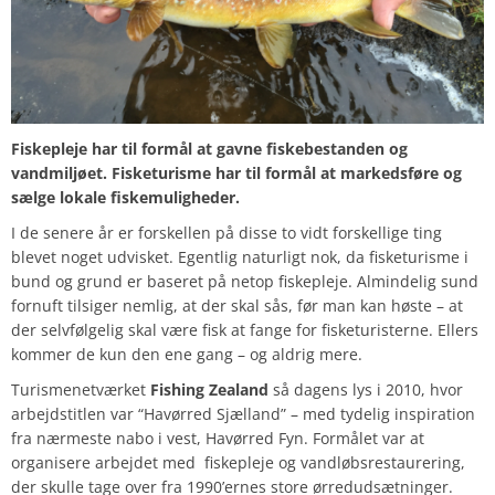
Fiskepleje har til formål at gavne fiskebestanden og
vandmiljøet. Fisketurisme har til formål at markedsføre og
sælge lokale fiskemuligheder.
I de senere år er forskellen på disse to vidt forskellige ting
blevet noget udvisket. Egentlig naturligt nok, da fisketurisme i
bund og grund er baseret på netop fiskepleje. Almindelig sund
fornuft tilsiger nemlig, at der skal sås, før man kan høste – at
der selvfølgelig skal være fisk at fange for fisketuristerne. Ellers
kommer de kun den ene gang – og aldrig mere.
Turismenetværket
Fishing Zealand
så dagens lys i 2010, hvor
arbejdstitlen var “Havørred Sjælland” – med tydelig inspiration
fra nærmeste nabo i vest, Havørred Fyn. Formålet var at
organisere arbejdet med fiskepleje og vandløbsrestaurering,
der skulle tage over fra 1990’ernes store ørredudsætninger.