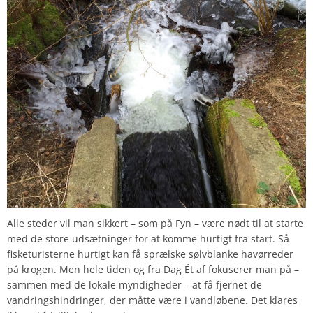
Alle steder vil man sikkert – som på Fyn – være nødt til at starte
med de store udsætninger for at komme hurtigt fra start. Så
fisketuristerne hurtigt kan få sprælske sølvblanke havørreder
på krogen. Men hele tiden og fra Dag Ét af fokuserer man på –
sammen med de lokale myndigheder – at få fjernet de
vandringshindringer, der måtte være i vandløbene. Det klares