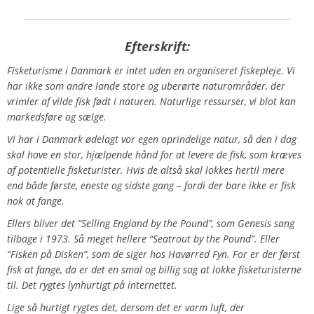
Efterskrift:
Fisketurisme i Danmark er intet uden en organiseret fiskepleje. Vi
har ikke som andre lande store og uberørte naturområder, der
vrimler af vilde fisk født i naturen. Naturlige ressurser, vi blot kan
markedsføre og sælge.
Vi har i Danmark ødelagt vor egen oprindelige natur, så den i dag
skal have en stor, hjælpende hånd for at levere de fisk, som kræves
af potentielle fisketurister. Hvis de altså skal lokkes hertil mere
end både første, eneste og sidste gang – fordi der bare ikke er fisk
nok at fange.
Ellers bliver det “Selling England by the Pound”, som Genesis sang
tilbage i 1973. Så meget hellere “Seatrout by the Pound”. Eller
“Fisken på Disken”, som de siger hos Havørred Fyn.
For er der først
fisk at fange, da er det en smal og billig sag at lokke fisketuristerne
til.
Det rygtes lynhurtigt på internettet.
Lige så hurtigt rygtes det, dersom det er varm luft, der