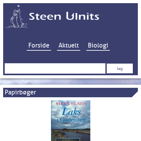
Hop til indhold
Forside
Aktuelt
Biologi
Søg
efter:
Papirbøger