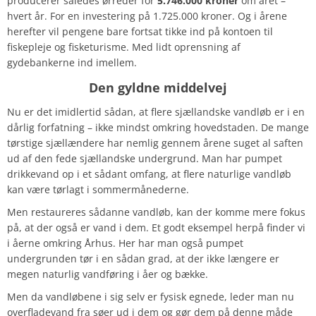
producerer således ørreder for
5.746.000 kroner
om året –
hvert år. For en investering på 1.725.000 kroner. Og i årene
herefter vil pengene bare fortsat tikke ind på kontoen til
fiskepleje og fisketurisme. Med lidt oprensning af
gydebankerne ind imellem.
Den gyldne middelvej
Nu er det imidlertid sådan, at flere sjællandske vandløb er i en
dårlig forfatning – ikke mindst omkring hovedstaden. De mange
tørstige sjællændere har nemlig gennem årene suget al saften
ud af den fede sjællandske undergrund. Man har pumpet
drikkevand op i et sådant omfang, at flere naturlige vandløb
kan være tørlagt i sommermånederne.
Men restaureres sådanne vandløb, kan der komme mere fokus
på, at der også er vand i dem. Et godt eksempel herpå finder vi
i åerne omkring Århus. Her har man også pumpet
undergrunden tør i en sådan grad, at der ikke længere er
megen naturlig vandføring i åer og bække.
Men da vandløbene i sig selv er fysisk egnede, leder man nu
overfladevand fra søer ud i dem og gør dem på denne måde