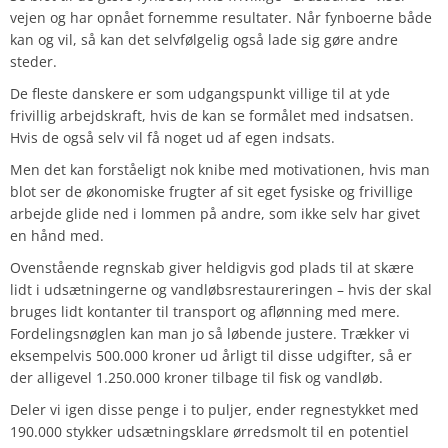
vejen og har opnået fornemme resultater. Når fynboerne både
kan og vil, så kan det selvfølgelig også lade sig gøre andre
steder.
De fleste danskere er som udgangspunkt villige til at yde
frivillig arbejdskraft, hvis de kan se formålet med indsatsen.
Hvis de også selv vil få noget ud af egen indsats.
Men det kan forståeligt nok knibe med motivationen, hvis man
blot ser de økonomiske frugter af sit eget fysiske og frivillige
arbejde glide ned i lommen på andre, som ikke selv har givet
en hånd med.
Ovenstående regnskab giver heldigvis god plads til at skære
lidt i udsætningerne og vandløbsrestaureringen – hvis der skal
bruges lidt kontanter til transport og aflønning med mere.
Fordelingsnøglen kan man jo så løbende justere. Trækker vi
eksempelvis 500.000 kroner ud årligt til disse udgifter, så er
der alligevel 1.250.000 kroner tilbage til fisk og vandløb.
Deler vi igen disse penge i to puljer, ender regnestykket med
190.000 stykker udsætningsklare ørredsmolt til en potentiel