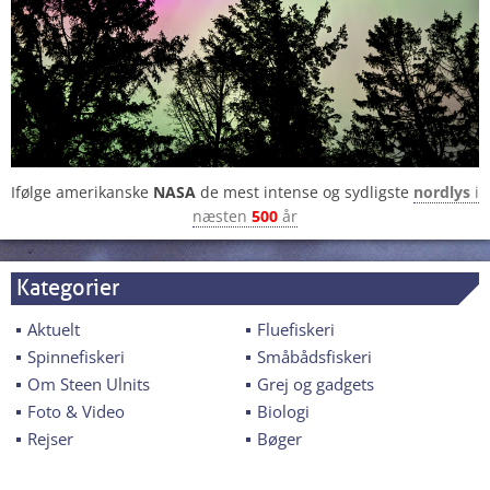
Ifølge amerikanske
NASA
de mest intense og sydligste
nordlys
i
næsten
500
år
Kategorier
Aktuelt
Fluefiskeri
Spinnefiskeri
Småbådsfiskeri
Om Steen Ulnits
Grej og gadgets
Foto & Video
Biologi
Rejser
Bøger