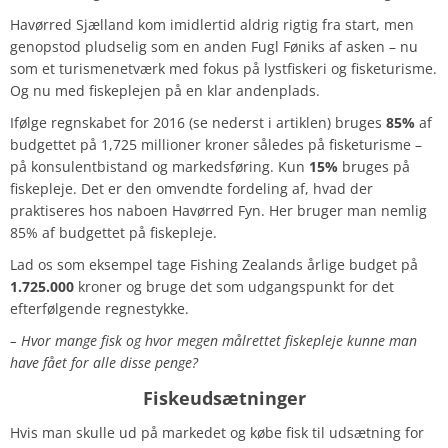
Havørred Sjælland kom imidlertid aldrig rigtig fra start, men
genopstod pludselig som en anden Fugl Føniks af asken – nu
som et turismenetværk med fokus på lystfiskeri og fisketurisme.
Og nu med fiskeplejen på en klar andenplads.
Ifølge regnskabet for 2016 (se nederst i artiklen) bruges
85%
af
budgettet på 1,725 millioner kroner således på fisketurisme –
på konsulentbistand og markedsføring. Kun
15%
bruges på
fiskepleje. Det er den omvendte fordeling af, hvad der
praktiseres hos naboen Havørred Fyn. Her bruger man nemlig
85% af budgettet på fiskepleje.
Lad os som eksempel tage Fishing Zealands årlige budget på
1.725.000
kroner og bruge det som udgangspunkt for det
efterfølgende regnestykke.
– Hvor mange fisk og hvor megen målrettet fiskepleje kunne man
have fået for alle disse penge?
Fiskeudsætninger
Hvis man skulle ud på markedet og købe fisk til udsætning for