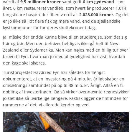
værdi af
9,5
millioner
kroner
samt godt
6 km
gydevand
– om
året.
6 km restaureret vandløb, som hvert år producerer 1.014
fangstklare havørreder til en værdi af
2.028.000 kroner.
Og det
er jo ikke så lidt flere fisk og mere vand, end de sjællandske
kystkommuner får for deres skattekroner i dag.
Ja, måske der endda kunne blive til en studierejse, som det sig
hør og bør. Men den behøver heldigvis ikke gå helt til New
Zealand eller Sydamerika. Man kan nøjes med en billig tur over
broen til Fyn, hvor man jo med al tydelighed har vist, hvordan
den kage skal skæres.
Turistprojektet Havørred Fyn har således for længst
dokumenteret, at en investering på 4 mio. kr. årligt skaber en
omsætning i samfundet på op til 38 mio. kr. årligt. Altså en ti-
dobling af investeringen. Og så virker ovennævnte regnestykker
jo slet ikke så uvirkelige længere. Faktisk ligger de fint inden for
rammerne af det, vi allerede kender og ved.