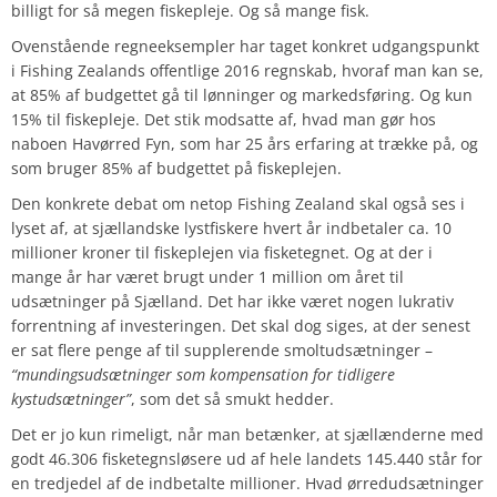
billigt for så megen fiskepleje. Og så mange fisk.
Ovenstående regneeksempler har taget konkret udgangspunkt
i Fishing Zealands offentlige 2016 regnskab, hvoraf man kan se,
at 85% af budgettet gå til lønninger og markedsføring. Og kun
15% til fiskepleje. Det stik modsatte af, hvad man gør hos
naboen Havørred Fyn, som har 25 års erfaring at trække på, og
som bruger 85% af budgettet på fiskeplejen.
Den konkrete debat om netop Fishing Zealand skal også ses i
lyset af, at sjællandske lystfiskere hvert år indbetaler ca. 10
millioner kroner til fiskeplejen via fisketegnet. Og at der i
mange år har været brugt under 1 million om året til
udsætninger på Sjælland. Det har ikke været nogen lukrativ
forrentning af investeringen. Det skal dog siges, at der senest
er sat flere penge af til supplerende smoltudsætninger –
“mundingsudsætninger som kompensation for tidligere
kystudsætninger”
, som det så smukt hedder.
Det er jo kun rimeligt, når man betænker, at sjællænderne med
godt 46.306 fisketegnsløsere ud af hele landets 145.440 står for
en tredjedel af de indbetalte millioner. Hvad ørredudsætninger