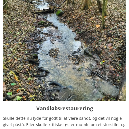
Vandløbsrestaurering
Skulle dette nu lyde for godt til at være sandt, og det vil nogle
givet påstå. Eller skulle kritiske røster mumle om et storstilet og