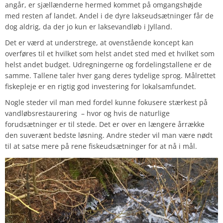
angår, er sjællænderne hermed kommet på omgangshøjde
med resten af landet. Andel i de dyre lakseudsætninger får de
dog aldrig, da der jo kun er laksevandløb i Jylland.
Det er værd at understrege, at ovenstående koncept kan
overføres til et hvilket som helst andet sted med et hvilket som
helst andet budget. Udregningerne og fordelingstallene er de
samme. Tallene taler hver gang deres tydelige sprog. Målrettet
fiskepleje er en rigtig god investering for lokalsamfundet.
Nogle steder vil man med fordel kunne fokusere stærkest på
vandløbsrestaurering – hvor og hvis de naturlige
forudsætninger er til stede. Det er over en længere årrække
den suverænt bedste løsning. Andre steder vil man være nødt
til at satse mere på rene fiskeudsætninger for at nå i mål.