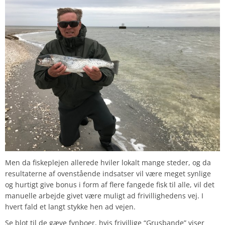
Men da fiskeplejen allerede hviler lokalt mange steder, og da
resultaterne af ovenstående indsatser vil være meget synlige
og hurtigt give bonus i form af flere fangede fisk til alle, vil det
manuelle arbejde givet være muligt ad frivillighedens vej. I
hvert fald et langt stykke hen ad vejen.
Se blot til de gæve fynboer, hvis frivillige “Grusbande” viser