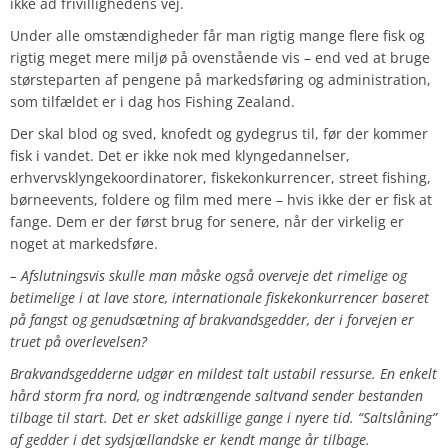
ikke ad frivillighedens vej.
Under alle omstændigheder får man rigtig mange flere fisk og
rigtig meget mere miljø på ovenstående vis – end ved at bruge
størsteparten af pengene på markedsføring og administration,
som tilfældet er i dag hos Fishing Zealand.
Der skal blod og sved, knofedt og gydegrus til, før der kommer
fisk i vandet. Det er ikke nok med klyngedannelser,
erhvervsklyngekoordinatorer, fiskekonkurrencer, street fishing,
børneevents, foldere og film med mere – hvis ikke der er fisk at
fange. Dem er der først brug for senere, når der virkelig er
noget at markedsføre.
– Afslutningsvis skulle man måske også overveje det rimelige og
betimelige i at lave store, internationale fiskekonkurrencer baseret
på fangst og genudsætning af brakvandsgedder, der i forvejen er
truet på overlevelsen?
Brakvandsgedderne udgør en mildest talt ustabil ressurse. En enkelt
hård storm fra nord, og indtrængende saltvand sender bestanden
tilbage til start. Det er sket adskillige gange i nyere tid. “Saltslåning”
af gedder i det sydsjællandske er kendt mange år tilbage.