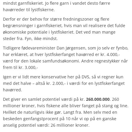
mindst garnfiskeriet. Jo flere garn i vandet desto færre
havørreder til lystfiskerne.
Derfor er der behov for større fredningszoner og flere
begrænsninger i garnfiskeriet, hvis man vil realisere det fulde
økonomiske potentiale i lystfiskeriet. Det ved man mange
steder fra. Fyn, ikke mindst.
Tidligere fødevareminister Dan Jørgensen, som jo selv er fynbo,
har erklæret, at hver lystfiskerfanget havørred er kr. 4.000,-
værd for den lokale samfundsøkonomi. Andre regnestykker når
frem til kr. 3.000,-
Igen er vi lidt mere konservative her på DVS, så vi regner kun
med det halve – altså kr. 2.000,- i værdi for en lystfiskerfanget
havørred.
Det giver en samlet potentiel værdi på kr.
260.000.000
. 260
millioner kroner, hvis fiskene alle bliver fanget på stang og line.
Hvilket de naturligvis ikke gør. Langt fra. Men selv med en
beskeden genfangstprocent på 10 når vi op på en ganske
anselig potentiel værdi: 26 millioner kroner.