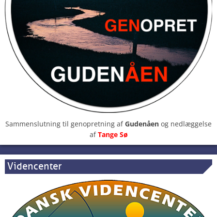
Sammenslutning til genopretning af
Gudenåen
og nedlæggelse
af
Tange Sø
Videncenter