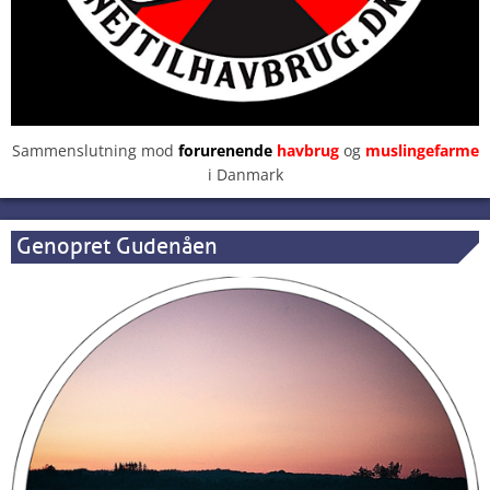
Sammenslutning mod
forurenende
havbrug
og
muslingefarme
i Danmark
Genopret Gudenåen