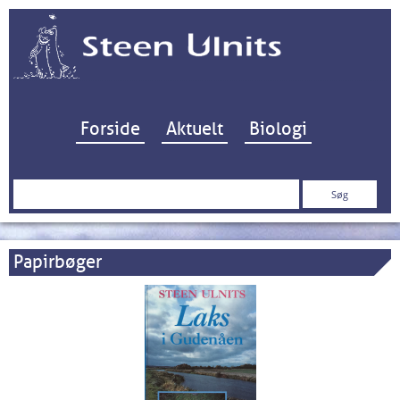
Hop til indhold
Forside
Aktuelt
Biologi
Søg
efter:
Papirbøger