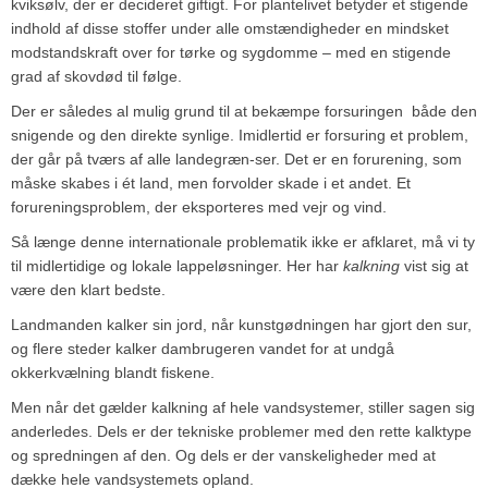
kviksølv, der er decideret giftigt. For plantelivet betyder et stigende
indhold af disse stoffer under alle omstændigheder en mindsket
modstandskraft over for tørke og sygdomme – med en stigende
grad af skovdød til følge.
Der er således al mulig grund til at bekæmpe forsuringen ­ både den
snigende og den direkte synlige. Imidlertid er forsuring et problem,
der går på tværs af alle landegræn-ser. Det er en forurening, som
måske skabes i ét land, men forvolder skade i et andet. Et
forureningsproblem, der eksporteres med vejr og vind.
Så længe denne internationale problematik ikke er afklaret, må vi ty
til midlertidige og lokale lappeløsninger. Her har
kalkning
vist sig at
være den klart bedste.
Landmanden kalker sin jord, når kunstgødningen har gjort den sur,
og flere steder kalker dambrugeren vandet for at undgå
okkerkvælning blandt fiskene.
Men når det gælder kalkning af hele vandsystemer, stiller sagen sig
anderledes. Dels er der tekniske problemer med den rette kalktype
og spredningen af den. Og dels er der vanskeligheder med at
dække hele vandsystemets opland.