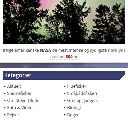
Ifølge amerikanske
NASA
de mest intense og sydligste
nordlys
i
næsten
500
år
Kategorier
Aktuelt
Fluefiskeri
Spinnefiskeri
Småbådsfiskeri
Om Steen Ulnits
Grej og gadgets
Foto & Video
Biologi
Rejser
Bøger