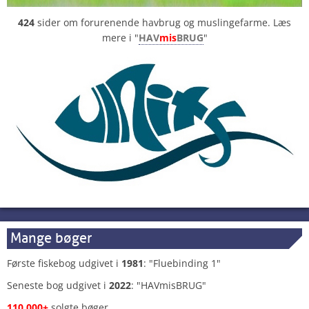
424
sider om forurenende havbrug og muslingefarme. Læs
mere i "
HAV
mis
BRUG
"
Mange bøger
Første fiskebog udgivet i
1981
: "Fluebinding 1"
Seneste bog udgivet i
2022
: "HAVmisBRUG"
110.000+
solgte bøger