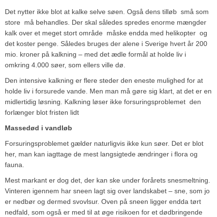
Det nytter ikke blot at kalke selve søen. Også dens tilløb ­ små som
store ­ må behandles. Der skal således spredes enorme mængder
kalk over et meget stort område ­ måske endda med helikopter ­ og
det koster penge. Således bruges der alene i Sverige hvert år 200
mio. kroner på kalkning – med det ædle formål at holde liv i
omkring 4.000 søer, som ellers ville dø.
Den intensive kalkning er flere steder den eneste mulighed for at
holde liv i forsurede vande. Men man må gøre sig klart, at det er en
midlertidig løsning. Kalkning løser ikke forsuringsproblemet ­ den
forlænger blot fristen lidt
Massedød i vandløb
Forsuringsproblemet gælder naturligvis ikke kun søer. Det er blot
her, man kan iagttage de mest langsigtede ændringer i flora og
fauna.
Mest markant er dog det, der kan ske under forårets snesmeltning.
Vinteren igennem har sneen lagt sig over landskabet – sne, som jo
er nedbør og dermed svovlsur. Oven på sneen ligger endda tørt
nedfald, som også er med til at øge risikoen for et dødbringende