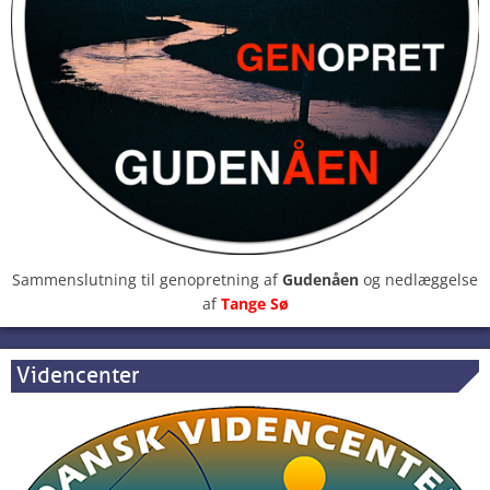
Sammenslutning til genopretning af
Gudenåen
og nedlæggelse
af
Tange Sø
Videncenter