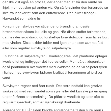
ganske vist også en proces, der ender med at slå den ramte sø
ihjel, men det sker på anden vis. Og så forsvinder den forsurede sø
ikke fra landkortet som den eutrofierede. Den bliver tilbage ­
klarvandet som aldrig før
Forsuringen skyldes vor stigende forbrænding af fossile
brændstoffer såsom kul, olie og gas. Når disse stoffer forbrændes,
dannes der svovldioxid og forskellige kvælstofoxider, som føres bort
med vinden. Disse oxider falder ned igen enten som
tørt
nedfald
eller som regulær svovlsyre og salpetersyre.
En stor del af salpetersyren uskadeliggøres, idet planterne optager
kvælstoffet og indbygger det i deres celler. Men på et tidspunkt er
også jordbunden overmættet med kvælstof, og da vil salpetersyren
i lighed med svovlsyren bidrage kraftigt til forsuringen af jord og
vand.
Svovlsyren regner ned året rundt. Det tørre nedfald kan gradvis
vaskes ud med regnvandet som syre, eller det kan ske på én gang
under forårets snesmeltning. Da påføres vandløb og søer ofte et
regulært
syrechok
, som er øjeblikkeligt dræbende.
Allerede for 100 år siden kendte englænderne til den sure regn i