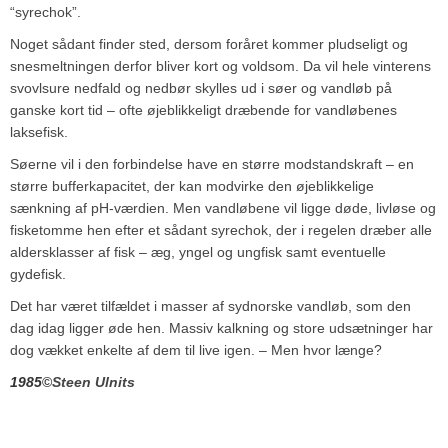
“syrechok”.
Noget sådant finder sted, dersom foråret kommer pludseligt og
snesmeltningen derfor bliver kort og voldsom. Da vil hele vinterens
svovlsure nedfald og nedbør skylles ud i søer og vandløb på
ganske kort tid – ofte øjeblikkeligt dræbende for vandløbenes
laksefisk.
Søerne vil i den forbindelse have en større modstandskraft – en
større bufferkapacitet, der kan modvirke den øjeblikkelige
sænkning af pH-værdien. Men vandløbene vil ligge døde, livløse og
fisketomme hen efter et sådant syrechok, der i regelen dræber alle
aldersklasser af fisk – æg, yngel og ungfisk samt eventuelle
gydefisk.
Det har været tilfældet i masser af sydnorske vandløb, som den
dag idag ligger øde hen. Massiv kalkning og store udsætninger har
dog vækket enkelte af dem til live igen. – Men hvor længe?
1985
©️
Steen Ulnits