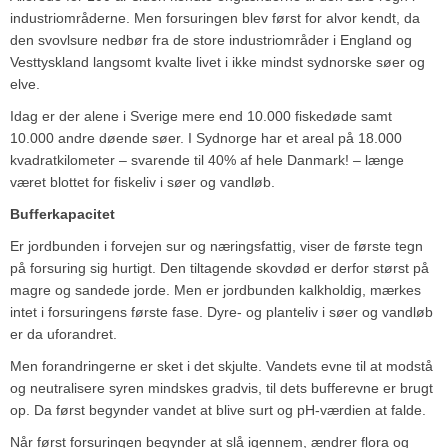
industriområderne. Men forsuringen blev først for alvor kendt, da
den svovlsure nedbør fra de store industriområder i England og
Vesttyskland langsomt kvalte livet i ikke mindst sydnorske søer og
elve.
Idag er der alene i Sverige mere end 10.000 fiskedøde samt
10.000 andre døende søer. I Sydnorge har et areal på 18.000
kvadratkilometer – svarende til 40% af hele Danmark! – længe
været blottet for fiskeliv i søer og vandløb.
Bufferkapacitet
Er jordbunden i forvejen sur og næringsfattig, viser de første tegn
på forsuring sig hurtigt. Den tiltagende skovdød er derfor størst på
magre og sandede jorde. Men er jordbunden kalkholdig, mærkes
intet i forsuringens første fase. Dyre- og planteliv i søer og vandløb
er da uforandret.
Men forandringerne er sket i det skjulte. Vandets evne til at modstå
og neutralisere syren mindskes gradvis, til dets bufferevne er brugt
op. Da først begynder vandet at blive surt og pH-værdien at falde.
Når først forsuringen begynder at slå igennem, ændrer flora og