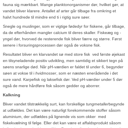
fauna sig mærkbart. Mange planktonorganismer dør, hvilket gør, at
vandet bliver klarere. Antallet af arter går tilbage fra omkring et
halvt hundrede til mindre end ti i rigtig sure søer.
Snegle og muslinger, som er vigtige fødedyr for fiskene, går tilbage,
da de efterhånden mangler calcium til deres skaller. Fiskeæg og -
yngel dør, hvorved de resterende fisk bliver færre og større. Først
senere i forsuringsprocessen dør også de voksne fisk.
Resultatet bliver en klarvandet sø med store fisk ­ ved første øjekast
en tilsyneladende positiv udvikling, men samtidig et sikkert tegn på
søens snarlige død. Når pH-værdien er faldet til under 6, begynder
søen at vokse til i
hvidmosser
, som er næsten enerådende i det
sure vand. Karpefisk og laksefisk dør. Ved pH-værdier under 5 dør
også de mere hårdføre fisk såsom gedder og aborrer.
Kalkning
Bliver vandet tilstrækkelig surt, kan forskellige
tungmetaller
begynde
at udfældes. Det kan være naturligt forekommende stoffer såsom
aluminium, der udfældes på lignende vis som okker ­ med
fiskekvælning til følge. Eller det kan være et affaldsprodukt såsom