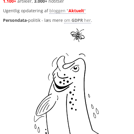
1.100+
artikler,
3.000+
notitser
Ugentlig opdatering af
bloggen "
Aktuelt
"
Persondata-
politik - læs mere
om
GDPR
her
.