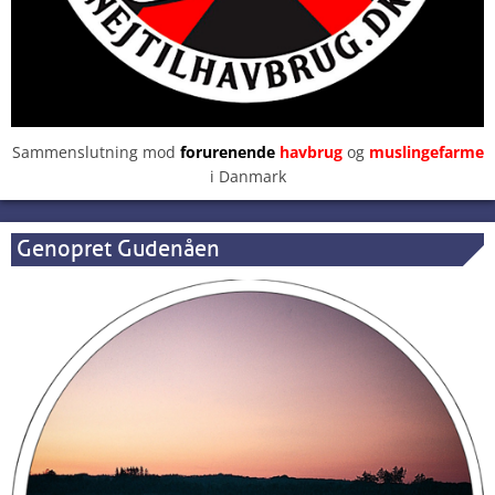
Sammenslutning mod
forurenende
havbrug
og
muslingefarme
i Danmark
Genopret Gudenåen