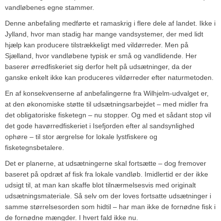
vandløbenes egne stammer.
Denne anbefaling medførte et ramaskrig i flere dele af landet. Ikke i
Jylland, hvor man stadig har mange vandsystemer, der med lidt
hjælp kan producere tilstrækkeligt med vildørreder. Men på
Sjælland, hvor vandløbene typisk er små og vandlidende. Her
baserer ørredfiskeriet sig derfor helt på udsætninger, da der
ganske enkelt ikke kan produceres vildørreder efter naturmetoden.
En af konsekvenserne af anbefalingerne fra Wilhjelm-udvalget er,
at den økonomiske støtte til udsætningsarbejdet – med midler fra
det obligatoriske fisketegn – nu stopper. Og med et sådant stop vil
det gode havørredfiskeriet i Isefjorden efter al sandsynlighed
ophøre – til stor ærgrelse for lokale lystfiskere og
fisketegnsbetalere.
Det er planerne, at udsætningerne skal fortsætte – dog fremover
baseret på opdræt af fisk fra lokale vandløb. Imidlertid er der ikke
udsigt til, at man kan skaffe blot tilnærmelsesvis med originalt
udsætningsmateriale. Så selv om der loves fortsatte udsætninger i
samme størrelsesorden som hidtil – har man ikke de fornødne fisk i
de fornødne mængder. I hvert fald ikke nu.