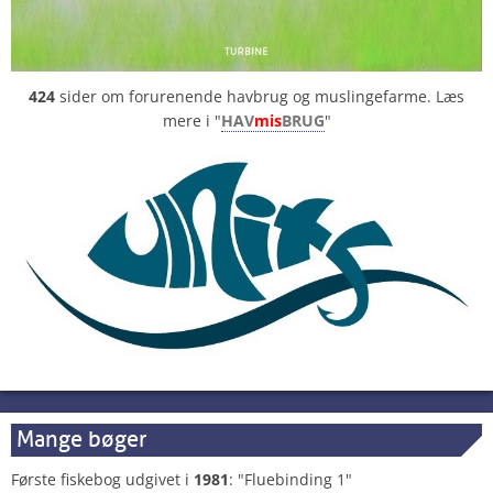
424
sider om forurenende havbrug og muslingefarme. Læs
mere i "
HAV
mis
BRUG
"
Mange bøger
Første fiskebog udgivet i
1981
: "Fluebinding 1"