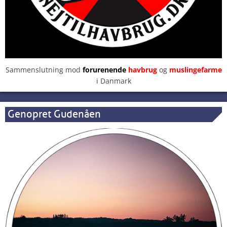
Sammenslutning mod
forurenende
havbrug
og
muslingefarme
i Danmark
Genopret Gudenåen