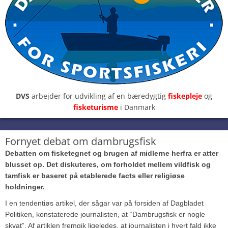
DVS
arbejder for udvikling af en bæredygtig
fiskepleje
og
fisketurisme
i Danmark
Fornyet debat om dambrugsfisk
Debatten om fisketegnet og brugen af midlerne herfra er atter
blusset op. Det diskuteres, om forholdet mellem vildfisk og
tamfisk er baseret på etablerede facts eller religiøse
holdninger.
I en tendentiøs artikel, der sågar var på forsiden af Dagbladet
Politiken, konstaterede journalisten, at “Dambrugsfisk er nogle
skvat”. Af artiklen fremgik ligeledes, at journalisten i hvert fald ikke