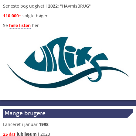
Seneste bog udgivet i
2022
: "HAVmisBRUG"
110.000+
solgte bøger
Se
hele listen
her
Mange brugere
Lanceret i januar
1998
25 års
jubilæum
i 2023