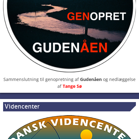
Sammenslutning til genopretning af
Gudenåen
og nedlæggelse
af
Tange Sø
Videncenter