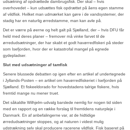
udsætning af opdrættede dambrugsfisk. Der skal – hvis
overhovedet – kun udsættes fisk opdrættet på åens egen stamme
af vildfisk. Hvilket man udmærket kan gøre i de vandsystemer, der
stadig har en naturlig ørredstamme, man kan avle på.
Det er værre på øerne og helt galt på Sjælland, der – hvis DFU får
held med deres planer – fremover må vinke farvet til de
ørredudsætninger, der har skabt et godt havørredfiskeri på steder
som Isefjorden, hvor der er katastrofal mangel på egnede
gydepladser.
Slut med udsætninger af tamfisk
Senere blussede debatten op igen efter en artikel af undertegnede
i Jyllands-Posten – en artikel om havørredfiskeriet i Isefjorden på
Sjælland. Et fiskeeldorado for hovedstadens talrige fiskere, hvis
fremtid mange nu mener truet.
Det såkaldte Wilhjelm-udvalg barslede nemlig for nogen tid siden
med en rapport og en række forslag til fremtidens naturpleje i
Danmark. En af anbefalingerne var, at de hidtidige
ørredudsætninger stoppes, og at naturen i videst mulig
udstrækning selv skal producere racerene vildfisk. Fisk baseret på