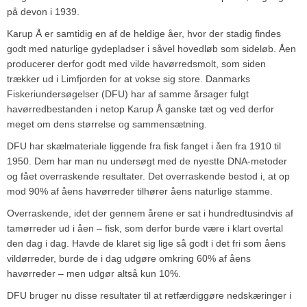
på devon i 1939.
Karup Å er samtidig en af de heldige åer, hvor der stadig findes
godt med naturlige gydepladser i såvel hovedløb som sideløb. Åen
producerer derfor godt med vilde havørredsmolt, som siden
trækker ud i Limfjorden for at vokse sig store. Danmarks
Fiskeriundersøgelser (DFU) har af samme årsager fulgt
havørredbestanden i netop Karup Å ganske tæt og ved derfor
meget om dens størrelse og sammensætning.
DFU har skælmateriale liggende fra fisk fanget i åen fra 1910 til
1950. Dem har man nu undersøgt med de nyestte DNA-metoder
og fået overraskende resultater. Det overraskende bestod i, at op
mod 90% af åens havørreder tilhører åens naturlige stamme.
Overraskende, idet der gennem årene er sat i hundredtusindvis af
tamørreder ud i åen – fisk, som derfor burde være i klart overtal
den dag i dag. Havde de klaret sig lige så godt i det fri som åens
vildørreder, burde de i dag udgøre omkring 60% af åens
havørreder – men udgør altså kun 10%.
DFU bruger nu disse resultater til at retfærdiggøre nedskæringer i