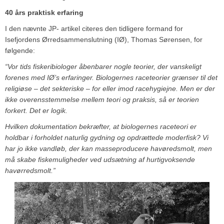
40 års praktisk erfaring
I den nævnte JP- artikel citeres den tidligere formand for
Isefjordens Ørredsammenslutning (IØ), Thomas Sørensen, for
følgende:
“Vor tids fiskeribiologer åbenbarer nogle teorier, der vanskeligt
forenes med IØ’s erfaringer. Biologernes raceteorier grænser til det
religiøse – det sekteriske – for eller imod racehygiejne. Men er der
ikke overensstemmelse mellem teori og praksis, så er teorien
forkert. Det er logik.
Hvilken dokumentation bekræfter, at biologernes raceteori er
holdbar i forholdet naturlig gydning og opdrættede moderfisk? Vi
har jo ikke vandløb, der kan masseproducere havøredsmolt, men
må skabe fiskemuligheder ved udsætning af hurtigvoksende
havørredsmolt.”