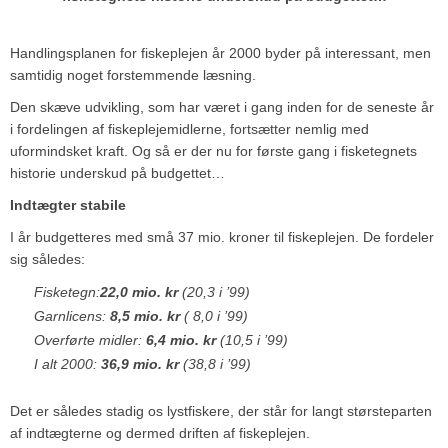
Handlingsplanen for fiskeplejen år 2000 byder på interessant, men
samtidig noget forstemmende læsning.
Den skæve udvikling, som har været i gang inden for de seneste år
i fordelingen af fiskeplejemidlerne, fortsætter nemlig med
uformindsket kraft. Og så er der nu for første gang i fisketegnets
historie underskud på budgettet…
Indtægter stabile
I år budgetteres med små 37 mio. kroner til fiskeplejen. De fordeler
sig således:
Fisketegn:
22,0 mio. kr
(20,3 i ’99)
Garnlicens:
8,5 mio. kr
( 8,0 i ’99)
Overførte midler:
6,4 mio. kr
(10,5 i ’99)
I alt 2000:
36,9 mio. kr
(38,8 i ’99)
Det er således stadig os lystfiskere, der står for langt størsteparten
af indtægterne og dermed driften af fiskeplejen.