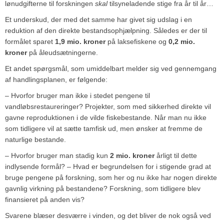
lønudgifterne til forskningen
skal
tilsyneladende stige fra år til år…
Et underskud, der med det samme har givet sig udslag i en
reduktion af den direkte bestandsophjælpning. Således er der til
formålet sparet
1,9 mio. kroner
på laksefiskene og
0,2 mio.
kroner
på åleudsætningerne.
Et andet spørgsmål, som umiddelbart melder sig ved gennemgang
af handlingsplanen, er følgende:
– Hvorfor bruger man ikke i stedet pengene til
vandløbsrestaureringer? Projekter, som med sikkerhed direkte vil
gavne reproduktionen i de vilde fiskebestande. Når man nu ikke
som tidligere vil at sætte tamfisk ud, men ønsker at fremme de
naturlige bestande.
– Hvorfor bruger man stadig kun
2 mio. kroner
årligt til dette
indlysende formål? – Hvad er begrundelsen for i stigende grad at
bruge pengene på forskning, som her og nu ikke har nogen direkte
gavnlig virkning på bestandene? Forskning, som tidligere blev
finansieret på anden vis?
Svarene blæser desværre i vinden, og det bliver de nok også ved