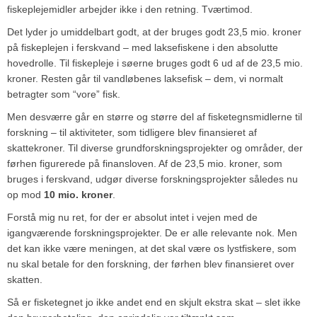
fiskeplejemidler arbejder ikke i den retning. Tværtimod.
Det lyder jo umiddelbart godt, at der bruges godt 23,5 mio. kroner
på fiskeplejen i ferskvand – med laksefiskene i den absolutte
hovedrolle. Til fiskepleje i søerne bruges godt 6 ud af de 23,5 mio.
kroner. Resten går til vandløbenes laksefisk – dem, vi normalt
betragter som “vore” fisk.
Men desværre går en større og større del af fisketegnsmidlerne til
forskning – til aktiviteter, som tidligere blev finansieret af
skattekroner. Til diverse grundforskningsprojekter og områder, der
førhen figurerede på finansloven. Af de 23,5 mio. kroner, som
bruges i ferskvand, udgør diverse forskningsprojekter således nu
op mod
10 mio. kroner
.
Forstå mig nu ret, for der er absolut intet i vejen med de
igangværende forskningsprojekter. De er alle relevante nok. Men
det kan ikke være meningen, at det skal være os lystfiskere, som
nu skal betale for den forskning, der førhen blev finansieret over
skatten.
Så er fisketegnet jo ikke andet end en skjult ekstra skat – slet ikke