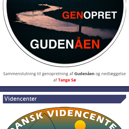
Sammenslutning til genopretning af
Gudenåen
og nedlæggelse
af
Tange Sø
Videncenter