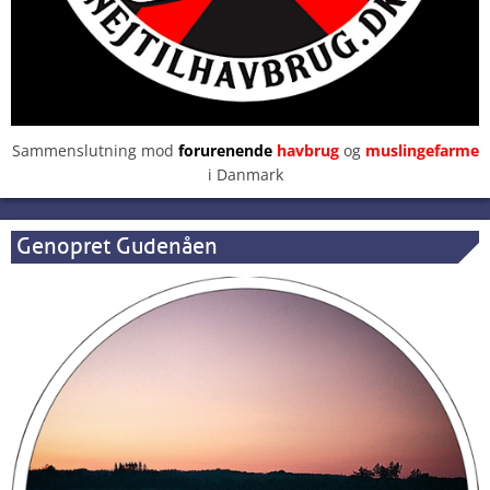
Sammenslutning mod
forurenende
havbrug
og
muslingefarme
i Danmark
Genopret Gudenåen