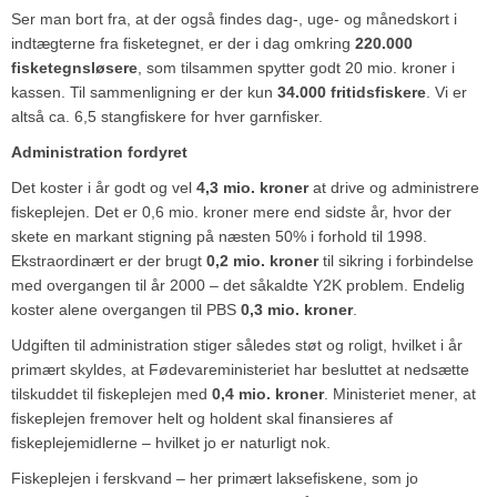
Ser man bort fra, at der også findes dag-, uge- og månedskort i
indtægterne fra fisketegnet, er der i dag omkring
220.000
fisketegnsløsere
, som tilsammen spytter godt 20 mio. kroner i
kassen. Til sammenligning er der kun
34.000 fritidsfiskere
. Vi er
altså ca. 6,5 stangfiskere for hver garnfisker.
Administration fordyret
Det koster i år godt og vel
4,3 mio. kroner
at drive og administrere
fiskeplejen. Det er 0,6 mio. kroner mere end sidste år, hvor der
skete en markant stigning på næsten 50% i forhold til 1998.
Ekstraordinært er der brugt
0,2 mio. kroner
til sikring i forbindelse
med overgangen til år 2000 – det såkaldte Y2K problem. Endelig
koster alene overgangen til PBS
0,3 mio. kroner
.
Udgiften til administration stiger således støt og roligt, hvilket i år
primært skyldes, at Fødevareministeriet har besluttet at nedsætte
tilskuddet til fiskeplejen med
0,4 mio. kroner
. Ministeriet mener, at
fiskeplejen fremover helt og holdent skal finansieres af
fiskeplejemidlerne – hvilket jo er naturligt nok.
Fiskeplejen i ferskvand – her primært laksefiskene, som jo