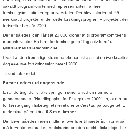
såkaldt programkomité med repræsentanter fra flere
forskningsinstitutioner og universiteter. Der blev i starten af ’99
iværksat 9 projekter under dette forskningsprogram – projekter, der
fortsætter her i år 2000.
Der er således igen i år sat 20.000 kroner af til programkomitéens
mødeaktiviteter. En form for forskningens “Tag selv bord” af
lystfiskernes fisketegnsmidler.
I lyset af den fremtidige stramme økonomiske situation iværksættes
dog
ikke
nye forskningsaktiviteter i 2000.
Tusind tak for det!
Første underskud nogensinde
En af de ting, der straks springer i øjnene ved en nærmere
gennemgang af “Handlingsplan for Fiskeplejen 2000”, er, at der nu
for første gang i fisketegnets levetid er
underskud
på budgettet. Et
underskud på omkring
0,3 mio. kroner
.
Der bliver således ingen midler at overføre til næste år, hvor vi så
må forvente endnu flere nedskæringer i den direkte fiskepleje. For