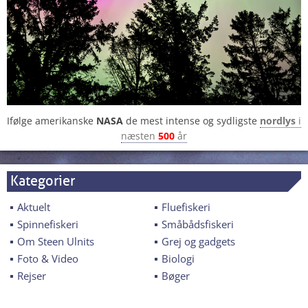
Ifølge amerikanske
NASA
de mest intense og sydligste
nordlys
i
næsten
500
år
Kategorier
Aktuelt
Fluefiskeri
Spinnefiskeri
Småbådsfiskeri
Om Steen Ulnits
Grej og gadgets
Foto & Video
Biologi
Rejser
Bøger