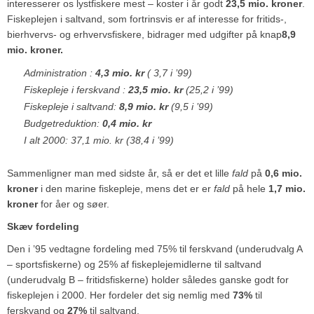
interesserer os lystfiskere mest – koster i år godt
23,5 mio. kroner
.
Fiskeplejen i saltvand, som fortrinsvis er af interesse for fritids-,
bierhvervs- og erhvervsfiskere, bidrager med udgifter på knap
8,9
mio. kroner.
Administration :
4,3 mio. kr
( 3,7 i ’99)
Fiskepleje i ferskvand :
23,5 mio. kr
(25,2 i ’99)
Fiskepleje i saltvand:
8,9 mio. kr
(9,5 i ’99)
Budgetreduktion:
0,4 mio. kr
I alt 2000: 37,1 mio. kr (38,4 i ’99)
Sammenligner man med sidste år, så er det et lille
fald
på
0,6 mio.
kroner
i den marine fiskepleje, mens det er er
fald
på hele
1,7 mio.
kroner
for åer og søer.
Skæv fordeling
Den i ’95 vedtagne fordeling med 75% til ferskvand (underudvalg A
– sportsfiskerne) og 25% af fiskeplejemidlerne til saltvand
(underudvalg B – fritidsfiskerne) holder således ganske godt for
fiskeplejen i 2000. Her fordeler det sig nemlig med
73%
til
ferskvand og
27%
til saltvand.