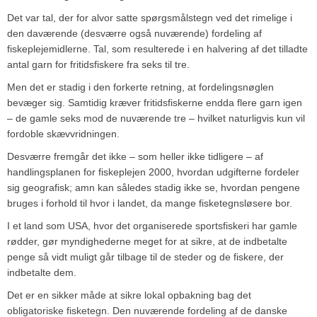
Det var tal, der for alvor satte spørgsmålstegn ved det rimelige i
den daværende (desværre også nuværende) fordeling af
fiskeplejemidlerne. Tal, som resulterede i en halvering af det tilladte
antal garn for fritidsfiskere fra seks til tre.
Men det er stadig i den forkerte retning, at fordelingsnøglen
bevæger sig. Samtidig kræver fritidsfiskerne endda flere garn igen
– de gamle seks mod de nuværende tre – hvilket naturligvis kun vil
fordoble skævvridningen.
Desværre fremgår det ikke – som heller ikke tidligere – af
handlingsplanen for fiskeplejen 2000, hvordan udgifterne fordeler
sig geografisk; amn kan således stadig ikke se, hvordan pengene
bruges i forhold til hvor i landet, da mange fisketegnsløsere bor.
I et land som USA, hvor det organiserede sportsfiskeri har gamle
rødder, gør myndighederne meget for at sikre, at de indbetalte
penge så vidt muligt går tilbage til de steder og de fiskere, der
indbetalte dem.
Det er en sikker måde at sikre lokal opbakning bag det
obligatoriske fisketegn. Den nuværende fordeling af de danske