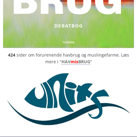
424
sider om forurenende havbrug og muslingefarme. Læs
mere i "
HAV
mis
BRUG
"