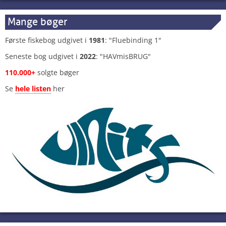
Mange bøger
Første fiskebog udgivet i
1981
: "Fluebinding 1"
Seneste bog udgivet i
2022
: "HAVmisBRUG"
110.000+
solgte bøger
Se
hele listen
her