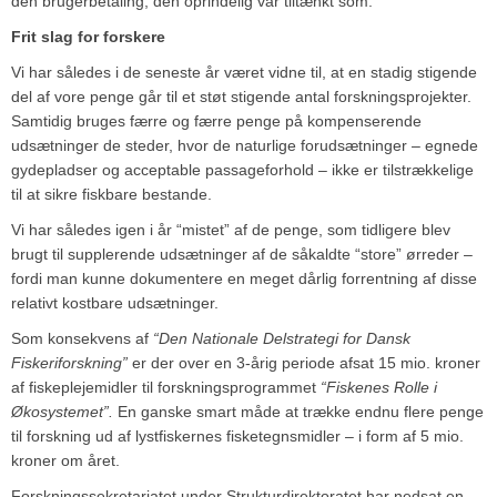
den brugerbetaling, den oprindelig var tiltænkt som.
Frit slag for forskere
Vi har således i de seneste år været vidne til, at en stadig stigende
del af vore penge går til et støt stigende antal forskningsprojekter.
Samtidig bruges færre og færre penge på kompenserende
udsætninger de steder, hvor de naturlige forudsætninger – egnede
gydepladser og acceptable passageforhold – ikke er tilstrækkelige
til at sikre fiskbare bestande.
Vi har således igen i år “mistet” af de penge, som tidligere blev
brugt til supplerende udsætninger af de såkaldte “store” ørreder –
fordi man kunne dokumentere en meget dårlig forrentning af disse
relativt kostbare udsætninger.
Som konsekvens af
“Den Nationale Delstrategi for Dansk
Fiskeriforskning”
er der over en 3-årig periode afsat 15 mio. kroner
af fiskeplejemidler til forskningsprogrammet
“Fiskenes Rolle i
Økosystemet”.
En ganske smart måde at trække endnu flere penge
til forskning ud af lystfiskernes fisketegnsmidler – i form af 5 mio.
kroner om året.
Forskningssekretariatet under Strukturdirektoratet har nedsat en