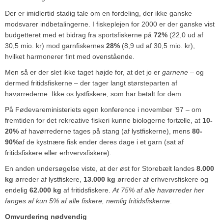
Der er imidlertid stadig tale om en fordeling, der ikke ganske
modsvarer indbetalingerne. I fiskeplejen for 2000 er der ganske vist
budgetteret med et bidrag fra sportsfiskerne på
72%
(22,0 ud af
30,5 mio. kr) mod garnfiskernes
28%
(8,9 ud af 30,5 mio. kr),
hvilket harmonerer fint med ovenstående.
Men så er der slet ikke taget højde for, at det jo er
garnene
– og
dermed fritidsfiskerne – der tager langt størsteparten af
havørrederne. Ikke os lystfiskere, som har betalt for dem.
På Fødevareministeriets egen konference i november ’97 – om
fremtiden for det rekreative fiskeri kunne biologerne fortælle, at
10-
20%
af havørrederne tages på stang (af lystfiskerne), mens
80-
90%
af de kystnære fisk ender deres dage i et garn (sat af
fritidsfiskere eller erhvervsfiskere).
En anden undersøgelse viste, at der øst for Storebælt landes
8.000
kg
ørreder af lystfiskere,
13.000 kg
ørreder af erhvervsfiskere og
endelig
62.000 kg
af fritidsfiskere.
At 75% af alle havørreder her
fanges af kun 5% af alle fiskere, nemlig fritidsfiskerne
.
Omvurdering nødvendig