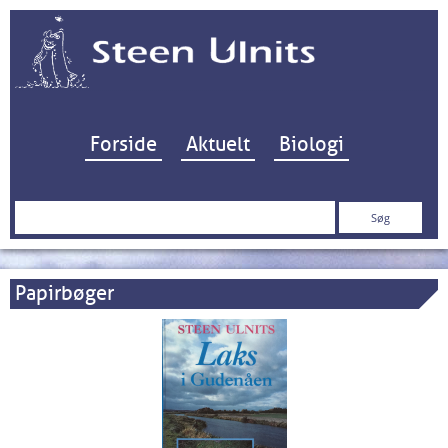
Hop til indhold
Forside
Aktuelt
Biologi
Søg
efter:
Papirbøger