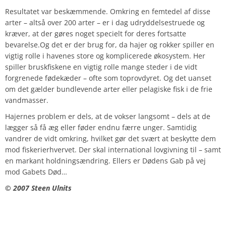
Resultatet var beskæmmende. Omkring en femtedel af disse
arter – altså over 200 arter – er i dag udryddelsestruede og
kræver, at der gøres noget specielt for deres fortsatte
bevarelse.Og det er der brug for, da hajer og rokker spiller en
vigtig rolle i havenes store og komplicerede økosystem. Her
spiller bruskfiskene en vigtig rolle mange steder i de vidt
forgrenede fødekæder – ofte som toprovdyret. Og det uanset
om det gælder bundlevende arter eller pelagiske fisk i de frie
vandmasser.
Hajernes problem er dels, at de vokser langsomt – dels at de
lægger så få æg eller føder endnu færre unger. Samtidig
vandrer de vidt omkring, hvilket gør det svært at beskytte dem
mod fiskerierhvervet. Der skal international lovgivning til – samt
en markant holdningsændring. Ellers er Dødens Gab på vej
mod Gabets Død…
© 2007 Steen Ulnits