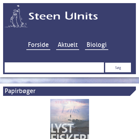
Hop til indhold
Forside
Aktuelt
Biologi
Søg
efter:
Papirbøger