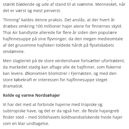
stærkt blødende og ude af stand til at svømme. Mennesket, når
det er værst og mest perverst.
“Finning” kaldes denne praksis. Det anslås, at der hvert år
dræbes omkring 100 millioner hajer alene for finnernes skyld.
Thai Air bandlyste allerede for flere år siden den populære
hajfinnesuppe på sine flyvninger, da den megen medieomtale
af det grusomme hajfiskeri toldede hårdt på flyselskabets
omdømme.
Men slagteriet på de store verdenshave fortsætter ufortrødent,
da markedet stadig kan aftage alle de hajfinner, som fiskerne
kan levere. Økonomien blomstrer i Fjernøsten, og med den
store købekraft er interessen for hajfinnesuppe steget
dramatisk.
Kolde og varme Nordsøhajer
Vi har det med at forbinde hajerne med tropiske og
subtropiske have, og det er da også her, de fleste hajangreb
finder sted – med Stillehavets koldtvandselskende hvide hajer
som en klar undtagelse.