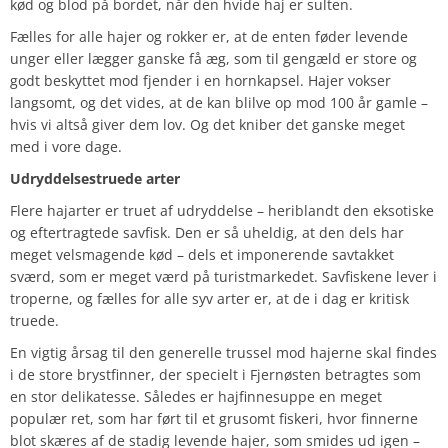
kød og blod på bordet, når den hvide haj er sulten.
Fælles for alle hajer og rokker er, at de enten føder levende
unger eller lægger ganske få æg, som til gengæld er store og
godt beskyttet mod fjender i en hornkapsel. Hajer vokser
langsomt, og det vides, at de kan blilve op mod 100 år gamle –
hvis vi altså giver dem lov. Og det kniber det ganske meget
med i vore dage.
Udryddelsestruede arter
Flere hajarter er truet af udryddelse – heriblandt den eksotiske
og eftertragtede savfisk. Den er så uheldig, at den dels har
meget velsmagende kød – dels et imponerende savtakket
sværd, som er meget værd på turistmarkedet. Savfiskene lever i
troperne, og fælles for alle syv arter er, at de i dag er kritisk
truede.
En vigtig årsag til den generelle trussel mod hajerne skal findes
i de store brystfinner, der specielt i Fjernøsten betragtes som
en stor delikatesse. Således er hajfinnesuppe en meget
populær ret, som har ført til et grusomt fiskeri, hvor finnerne
blot skæres af de stadig levende hajer, som smides ud igen –