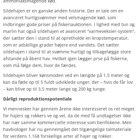
ammoniaksmagende kød.
Sildehajen er en ganske anden historie. Der er tale om en
avanceret hurtigsvømmer med velsmagende kød, som
indbringer gode priser på fiskeriauktionen. I lighed med tun og
marlin har også sildehajen et avanceret “varmeveksler-system”,
der sætter den i stand til at opretholde en kropstemperatur,
som er adskillige grader højere end vandets. Det sætter
sildehajen i stand til at svømme hurtigt og tilbagelægge store
afstande på åbent hav. Hvilket igen lægger prse på fiskerne,
som må følge dem, hvor de færdes.
Sildehajen bliver kønsmoden ved en længde på 1,5 meter og
kan da føde op til 5 fuldt udviklede unger, der – hvis de får lov
– kan blive op til 3,5 meter lange og 200 kg tunge.
Dårligt reproduktionspotentiale
Vi mennesker har gennem årene ikke interesseret os ret meget
for hajers og rokkers ve og vel, da de med få undtagelser ikke
har nær samme kommercielle interesse som benfiskene. Men
havbiologer har nu gennemgået det tilgængelige talmateriale
for verdens 1.168 forskellige arter af hajer og rokker.