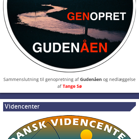
Sammenslutning til genopretning af
Gudenåen
og nedlæggelse
af
Tange Sø
Videncenter