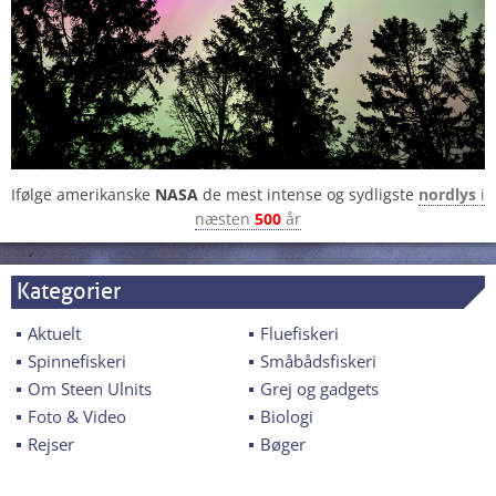
Ifølge amerikanske
NASA
de mest intense og sydligste
nordlys
i
næsten
500
år
Kategorier
Aktuelt
Fluefiskeri
Spinnefiskeri
Småbådsfiskeri
Om Steen Ulnits
Grej og gadgets
Foto & Video
Biologi
Rejser
Bøger