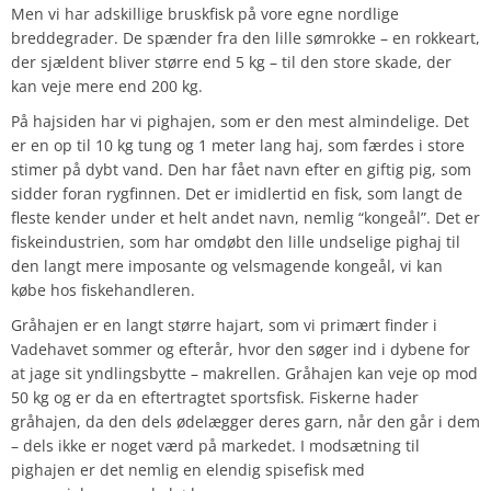
Men vi har adskillige bruskfisk på vore egne nordlige
breddegrader. De spænder fra den lille sømrokke – en rokkeart,
der sjældent bliver større end 5 kg – til den store skade, der
kan veje mere end 200 kg.
På hajsiden har vi pighajen, som er den mest almindelige. Det
er en op til 10 kg tung og 1 meter lang haj, som færdes i store
stimer på dybt vand. Den har fået navn efter en giftig pig, som
sidder foran rygfinnen. Det er imidlertid en fisk, som langt de
fleste kender under et helt andet navn, nemlig “kongeål”. Det er
fiskeindustrien, som har omdøbt den lille undselige pighaj til
den langt mere imposante og velsmagende kongeål, vi kan
købe hos fiskehandleren.
Gråhajen er en langt større hajart, som vi primært finder i
Vadehavet sommer og efterår, hvor den søger ind i dybene for
at jage sit yndlingsbytte – makrellen. Gråhajen kan veje op mod
50 kg og er da en eftertragtet sportsfisk. Fiskerne hader
gråhajen, da den dels ødelægger deres garn, når den går i dem
– dels ikke er noget værd på markedet. I modsætning til
pighajen er det nemlig en elendig spisefisk med