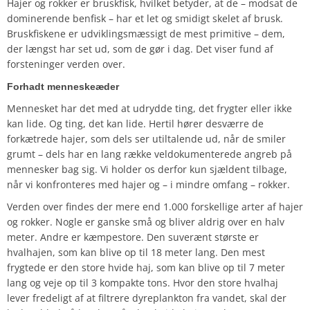
Hajer og rokker er bruskfisk, hvilket betyder, at de – modsat de
dominerende benfisk – har et let og smidigt skelet af brusk.
Bruskfiskene er udviklingsmæssigt de mest primitive – dem,
der længst har set ud, som de gør i dag. Det viser fund af
forsteninger verden over.
Forhadt menneskeæder
Mennesket har det med at udrydde ting, det frygter eller ikke
kan lide. Og ting, det kan lide. Hertil hører desværre de
forkætrede hajer, som dels ser utiltalende ud, når de smiler
grumt – dels har en lang række veldokumenterede angreb på
mennesker bag sig. Vi holder os derfor kun sjældent tilbage,
når vi konfronteres med hajer og – i mindre omfang – rokker.
Verden over findes der mere end 1.000 forskellige arter af hajer
og rokker. Nogle er ganske små og bliver aldrig over en halv
meter. Andre er kæmpestore. Den suverænt største er
hvalhajen, som kan blive op til 18 meter lang. Den mest
frygtede er den store hvide haj, som kan blive op til 7 meter
lang og veje op til 3 kompakte tons. Hvor den store hvalhaj
lever fredeligt af at filtrere dyreplankton fra vandet, skal der