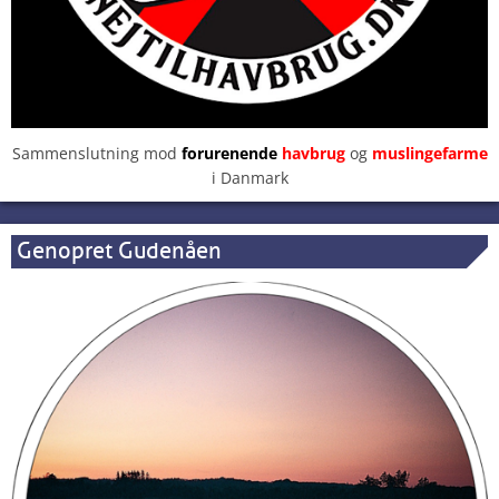
Sammenslutning mod
forurenende
havbrug
og
muslingefarme
i Danmark
Genopret Gudenåen