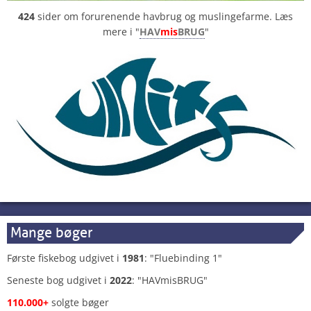
424
sider om forurenende havbrug og muslingefarme. Læs
mere i "
HAV
mis
BRUG
"
Mange bøger
Første fiskebog udgivet i
1981
: "Fluebinding 1"
Seneste bog udgivet i
2022
: "HAVmisBRUG"
110.000+
solgte bøger