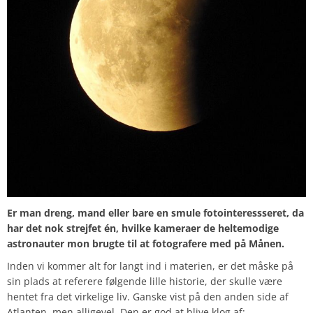
Er man dreng, mand eller bare en smule fotointeressseret, da
har det nok strejfet én, hvilke kameraer de heltemodige
astronauter mon brugte til at fotografere med på Månen.
Inden vi kommer alt for langt ind i materien, er det måske på
sin plads at referere følgende lille historie, der skulle være
hentet fra det virkelige liv. Ganske vist på den anden side af
Atlanten, men alligevel. Den er god at blive klog af: