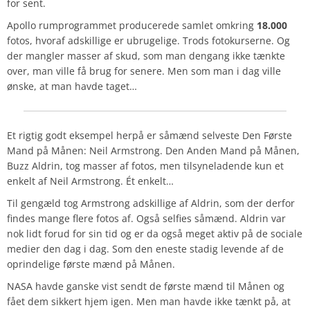
for sent.
Apollo rumprogrammet producerede samlet omkring
18.000
fotos, hvoraf adskillige er ubrugelige. Trods fotokurserne. Og
der mangler masser af skud, som man dengang ikke tænkte
over, man ville få brug for senere. Men som man i dag ville
ønske, at man havde taget…
Et rigtig godt eksempel herpå er såmænd selveste Den Første
Mand på Månen: Neil Armstrong. Den Anden Mand på Månen,
Buzz Aldrin, tog masser af fotos, men tilsyneladende kun et
enkelt af Neil Armstrong. Ét enkelt…
Til gengæld tog Armstrong adskillige af Aldrin, som der derfor
findes mange flere fotos af. Også selfies såmænd. Aldrin var
nok lidt forud for sin tid og er da også meget aktiv på de sociale
medier den dag i dag. Som den eneste stadig levende af de
oprindelige første mænd på Månen.
NASA havde ganske vist sendt de første mænd til Månen og
fået dem sikkert hjem igen. Men man havde ikke tænkt på, at