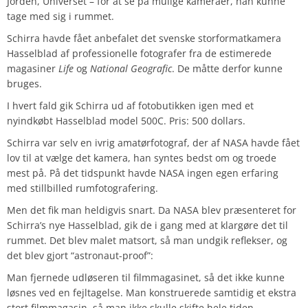
Jorden, Universet – for at se på mulige kameraer, han kunne
tage med sig i rummet.
Schirra havde fået anbefalet det svenske storformatkamera
Hasselblad af professionelle fotografer fra de estimerede
magasiner
Life
og
National
Geografic
. De måtte derfor kunne
bruges.
I hvert fald gik Schirra ud af fotobutikken igen med et
nyindkøbt Hasselblad model 500C. Pris: 500 dollars.
Schirra var selv en ivrig amatørfotograf, der af NASA havde fået
lov til at vælge det kamera, han syntes bedst om og troede
mest på. På det tidspunkt havde NASA ingen egen erfaring
med stillbilled rumfotografering.
Men det fik man heldigvis snart. Da NASA blev præsenteret for
Schirra’s nye Hasselblad, gik de i gang med at klargøre det til
rummet. Det blev malet matsort, så man undgik reflekser, og
det blev gjort “astronaut-proof”:
Man fjernede udløseren til filmmagasinet, så det ikke kunne
løsnes ved en fejltagelse. Man konstruerede samtidig et ekstra
stort filmmagasin, så man ikke skulle skifte hele tiden.