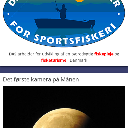
DVS
arbejder for udvikling af en bæredygtig
fiskepleje
og
fisketurisme
i Danmark
Det første kamera på Månen