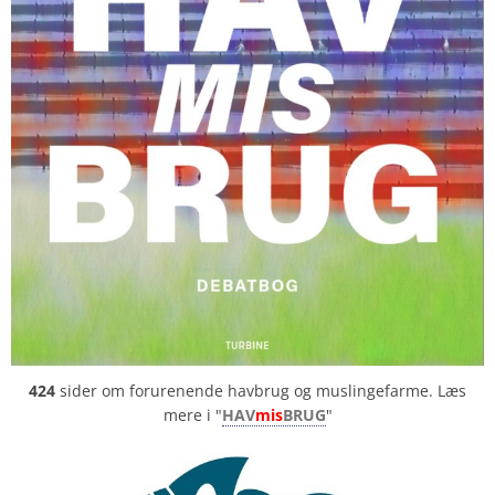
424
sider om forurenende havbrug og muslingefarme. Læs
mere i "
HAV
mis
BRUG
"