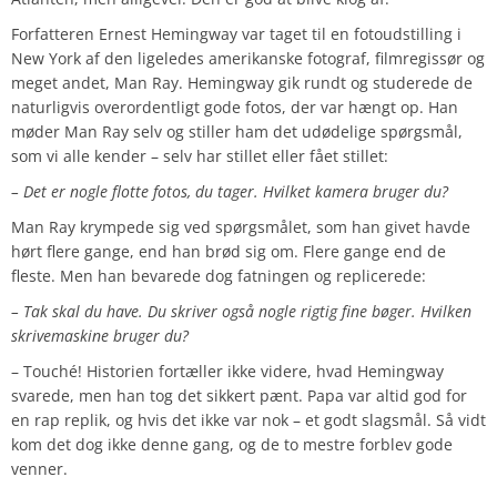
Forfatteren Ernest Hemingway var taget til en fotoudstilling i
New York af den ligeledes amerikanske fotograf, filmregissør og
meget andet, Man Ray. Hemingway gik rundt og studerede de
naturligvis overordentligt gode fotos, der var hængt op. Han
møder Man Ray selv og stiller ham det udødelige spørgsmål,
som vi alle kender – selv har stillet eller fået stillet:
– Det er nogle flotte fotos, du tager. Hvilket kamera bruger du?
Man Ray krympede sig ved spørgsmålet, som han givet havde
hørt flere gange, end han brød sig om. Flere gange end de
fleste. Men han bevarede dog fatningen og replicerede:
– Tak skal du have. Du skriver også nogle rigtig fine bøger. Hvilken
skrivemaskine bruger du?
– Touché! Historien fortæller ikke videre, hvad Hemingway
svarede, men han tog det sikkert pænt. Papa var altid god for
en rap replik, og hvis det ikke var nok – et godt slagsmål. Så vidt
kom det dog ikke denne gang, og de to mestre forblev gode
venner.