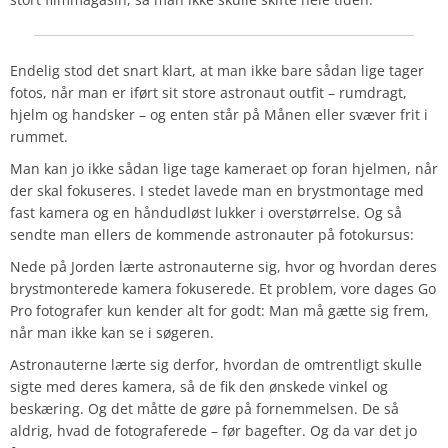
Endelig stod det snart klart, at man ikke bare sådan lige tager
fotos, når man er iført sit store astronaut outfit – rumdragt,
hjelm og handsker – og enten står på Månen eller svæver frit i
rummet.
Man kan jo ikke sådan lige tage kameraet op foran hjelmen, når
der skal fokuseres. I stedet lavede man en brystmontage med
fast kamera og en håndudløst lukker i overstørrelse. Og så
sendte man ellers de kommende astronauter på fotokursus:
Nede på Jorden lærte astronauterne sig, hvor og hvordan deres
brystmonterede kamera fokuserede. Et problem, vore dages Go
Pro fotografer kun kender alt for godt: Man må gætte sig frem,
når man ikke kan se i søgeren.
Astronauterne lærte sig derfor, hvordan de omtrentligt skulle
sigte med deres kamera, så de fik den ønskede vinkel og
beskæring. Og det måtte de gøre på fornemmelsen. De så
aldrig, hvad de fotograferede – før bagefter. Og da var det jo