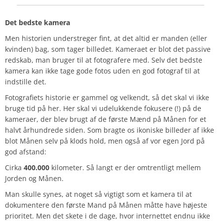
Det bedste kamera
Men historien understreger fint, at det altid er manden (eller
kvinden) bag, som tager billedet. Kameraet er blot det passive
redskab, man bruger til at fotografere med. Selv det bedste
kamera kan ikke tage gode fotos uden en god fotograf til at
indstille det.
Fotografiets historie er gammel og velkendt, så det skal vi ikke
bruge tid på her. Her skal vi udelukkende fokusere (!) på de
kameraer, der blev brugt af de første Mænd på Månen for et
halvt århundrede siden. Som bragte os ikoniske billeder af ikke
blot Månen selv på klods hold, men også af vor egen Jord på
god afstand:
Cirka
400.000
kilometer. Så langt er der omtrentligt mellem
Jorden og Månen.
Man skulle synes, at noget så vigtigt som et kamera til at
dokumentere den første Mand på Månen måtte have højeste
prioritet. Men det skete i de dage, hvor internettet endnu ikke