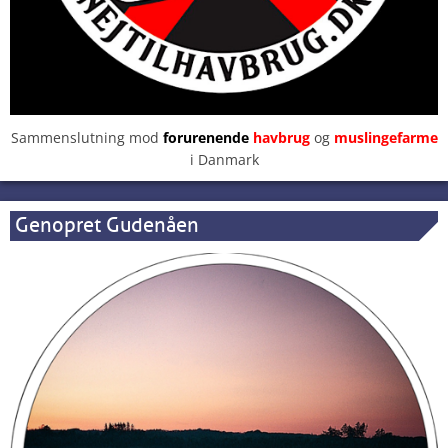
Sammenslutning mod
forurenende
havbrug
og
muslingefarme
i Danmark
Genopret Gudenåen