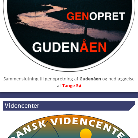
Sammenslutning til genopretning af
Gudenåen
og nedlæggelse
af
Tange Sø
Videncenter