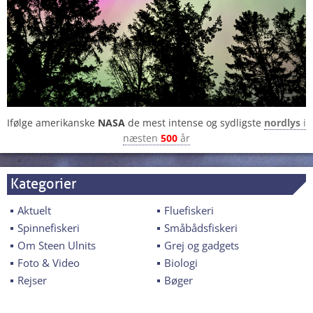
Ifølge amerikanske
NASA
de mest intense og sydligste
nordlys
i
næsten
500
år
Kategorier
Aktuelt
Fluefiskeri
Spinnefiskeri
Småbådsfiskeri
Om Steen Ulnits
Grej og gadgets
Foto & Video
Biologi
Rejser
Bøger