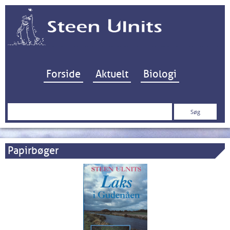
Hop til indhold
Forside
Aktuelt
Biologi
Søg
efter:
Papirbøger