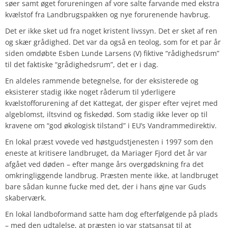
søer samt øget forureningen af vore salte farvande med ekstra
kvælstof fra Landbrugspakken og nye forurenende havbrug.
Det er ikke sket ud fra noget kristent livssyn. Det er sket af ren
og skær grådighed. Det var da også en teolog, som for et par år
siden omdøbte Esben Lunde Larsens (V) fiktive “rådighedsrum”
til det faktiske “grådighedsrum”, det er i dag.
En aldeles rammende betegnelse, for der eksisterede og
eksisterer stadig ikke noget råderum til yderligere
kvælstofforurening af det Kattegat, der gisper efter vejret med
algeblomst, iltsvind og fiskedød. Som stadig ikke lever op til
kravene om “god økologisk tilstand” i EU’s Vandrammedirektiv.
En lokal præst vovede ved høstgudstjenesten i 1997 som den
eneste at kritisere landbruget, da Mariager Fjord det år var
afgået ved døden – efter mange års overgødskning fra det
omkringliggende landbrug. Præsten mente ikke, at landbruget
bare sådan kunne fucke med det, der i hans øjne var Guds
skaberværk.
En lokal landboformand satte ham dog efterfølgende på plads
– med den udtalelse, at præsten jo var statsansat til at