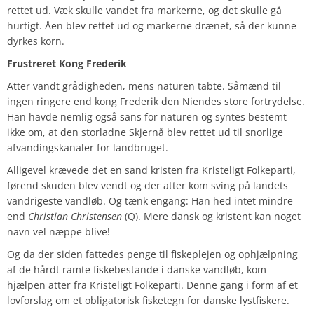
rettet ud. Væk skulle vandet fra markerne, og det skulle gå
hurtigt. Åen blev rettet ud og markerne drænet, så der kunne
dyrkes korn.
Frustreret Kong Frederik
Atter vandt grådigheden, mens naturen tabte. Såmænd til
ingen ringere end kong Frederik den Niendes store fortrydelse.
Han havde nemlig også sans for naturen og syntes bestemt
ikke om, at den storladne Skjernå blev rettet ud til snorlige
afvandingskanaler for landbruget.
Alligevel krævede det en sand kristen fra Kristeligt Folkeparti,
førend skuden blev vendt og der atter kom sving på landets
vandrigeste vandløb. Og tænk engang: Han hed intet mindre
end
Christian Christensen
(Q). Mere dansk og kristent kan noget
navn vel næppe blive!
Og da der siden fattedes penge til fiskeplejen og ophjælpning
af de hårdt ramte fiskebestande i danske vandløb, kom
hjælpen atter fra Kristeligt Folkeparti. Denne gang i form af et
lovforslag om et obligatorisk fisketegn for danske lystfiskere.