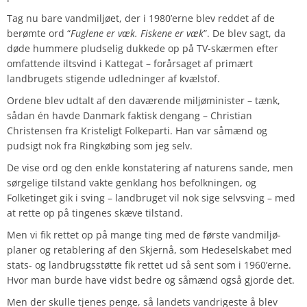
Tag nu bare vandmiljøet, der i 1980’erne blev reddet af de
berømte ord “
Fuglene er væk. Fiskene er væk
”. De blev sagt, da
døde hummere pludselig dukkede op på TV-skærmen efter
omfattende iltsvind i Kattegat – forårsaget af primært
landbrugets stigende udledninger af kvælstof.
Ordene blev udtalt af den daværende miljøminister – tænk,
sådan én havde Danmark faktisk dengang – Christian
Christensen fra Kristeligt Folkeparti. Han var såmænd og
pudsigt nok fra Ringkøbing som jeg selv.
De vise ord og den enkle konstatering af naturens sande, men
sørgelige tilstand vakte genklang hos befolkningen, og
Folketinget gik i sving – landbruget vil nok sige selvsving – med
at rette op på tingenes skæve tilstand.
Men vi fik rettet op på mange ting med de første vandmiljø-
planer og retablering af den Skjernå, som Hedeselskabet med
stats- og landbrugsstøtte fik rettet ud så sent som i 1960’erne.
Hvor man burde have vidst bedre og såmænd også gjorde det.
Men der skulle tjenes penge, så landets vandrigeste å blev