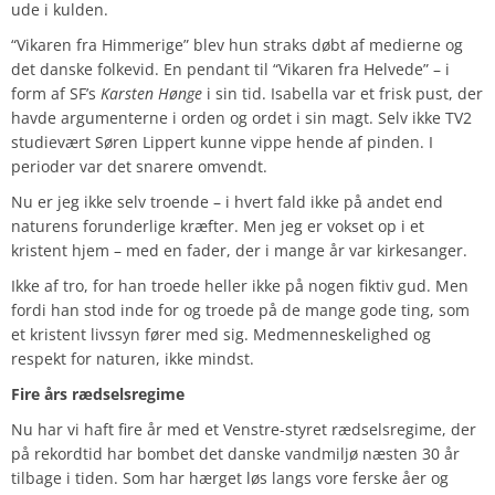
ude i kulden.
“Vikaren fra Himmerige” blev hun straks døbt af medierne og
det danske folkevid. En pendant til “Vikaren fra Helvede” – i
form af SF’s
Karsten Hønge
i sin tid. Isabella var et frisk pust, der
havde argumenterne i orden og ordet i sin magt. Selv ikke TV2
studievært Søren Lippert kunne vippe hende af pinden. I
perioder var det snarere omvendt.
Nu er jeg ikke selv troende – i hvert fald ikke på andet end
naturens forunderlige kræfter. Men jeg er vokset op i et
kristent hjem – med en fader, der i mange år var kirkesanger.
Ikke af tro, for han troede heller ikke på nogen fiktiv gud. Men
fordi han stod inde for og troede på de mange gode ting, som
et kristent livssyn fører med sig. Medmenneskelighed og
respekt for naturen, ikke mindst.
Fire års rædselsregime
Nu har vi haft fire år med et Venstre-styret rædselsregime, der
på rekordtid har bombet det danske vandmiljø næsten 30 år
tilbage i tiden. Som har hærget løs langs vore ferske åer og