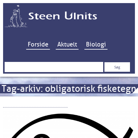
Hop til indhold
Forside
Aktuelt
Biologi
Søg
efter:
Tag-arkiv:
obligatorisk fisketegn
Vikaren fra Himmerige