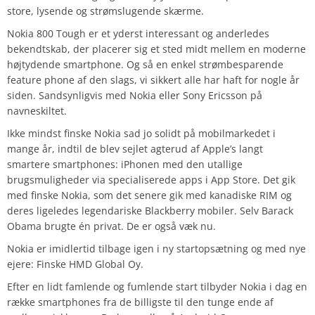
store, lysende og strømslugende skærme.
Nokia 800 Tough er et yderst interessant og anderledes
bekendtskab, der placerer sig et sted midt mellem en moderne
højtydende smartphone. Og så en enkel strømbesparende
feature phone af den slags, vi sikkert alle har haft for nogle år
siden. Sandsynligvis med Nokia eller Sony Ericsson på
navneskiltet.
Ikke mindst finske Nokia sad jo solidt på mobilmarkedet i
mange år, indtil de blev sejlet agterud af Apple’s langt
smartere smartphones: iPhonen med den utallige
brugsmuligheder via specialiserede apps i App Store. Det gik
med finske Nokia, som det senere gik med kanadiske RIM og
deres ligeledes legendariske Blackberry mobiler. Selv Barack
Obama brugte én privat. De er også væk nu.
Nokia er imidlertid tilbage igen i ny startopsætning og med nye
ejere: Finske HMD Global Oy.
Efter en lidt famlende og fumlende start tilbyder Nokia i dag en
række smartphones fra de billigste til den tunge ende af