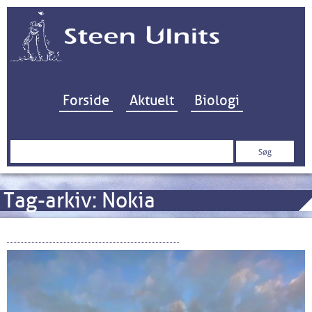
Hop til indhold
Forside
Aktuelt
Biologi
Søg
efter:
Tag-arkiv:
Nokia
Xiaomi Mi Note 10: 108 MP