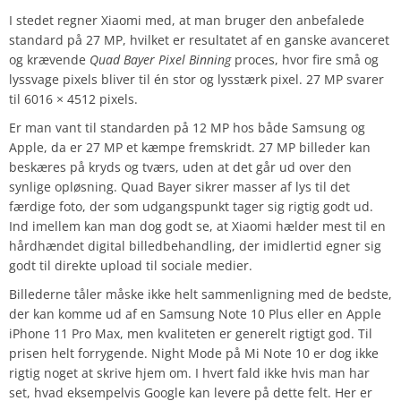
I stedet regner Xiaomi med, at man bruger den anbefalede
standard på 27 MP, hvilket er resultatet af en ganske avanceret
og krævende
Quad Bayer Pixel Binning
proces, hvor fire små og
lyssvage pixels bliver til én stor og lysstærk pixel. 27 MP svarer
til 6016 × 4512 pixels.
Er man vant til standarden på 12 MP hos både Samsung og
Apple, da er 27 MP et kæmpe fremskridt. 27 MP billeder kan
beskæres på kryds og tværs, uden at det går ud over den
synlige opløsning. Quad Bayer sikrer masser af lys til det
færdige foto, der som udgangspunkt tager sig rigtig godt ud.
Ind imellem kan man dog godt se, at Xiaomi hælder mest til en
hårdhændet digital billedbehandling, der imidlertid egner sig
godt til direkte upload til sociale medier.
Billederne tåler måske ikke helt sammenligning med de bedste,
der kan komme ud af en Samsung Note 10 Plus eller en Apple
iPhone 11 Pro Max, men kvaliteten er generelt rigtigt god. Til
prisen helt forrygende. Night Mode på Mi Note 10 er dog ikke
rigtig noget at skrive hjem om. I hvert fald ikke hvis man har
set, hvad eksempelvis Google kan levere på dette felt. Her er