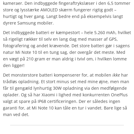
kameraer. Den indbyggede fingeraftrykslæser i den 6,5 tommer
store og lysstærke AMOLED skærm fungerer rigtig godt –
hurtigt og hver gang. Langt bedre end på eksempelvis langt
dyrere Samsung mobiler.
Det indbyggede batteri er kæmpestort – hele 5.260 mAh, hvilket
så rigeligt rækker til selv en lang dag med masser af GPS,
fotografering og andet krævende. Det store batteri gør i sagens
natur Mi Note 10 til en tung sag, der overgår det meste. Med
en vægt på 210 gram er man aldrig i tvivl om, i hvilken lomme
den ligger!
Det monsterstore batteri kompenserer for, at mobilen
ikke
har
trådløs opladning. Et stort minus set med mine øjne, men man
får til gengæld lynhurtig 30W opladning via den medfølgende
oplader. Og så har Xiaomi i lighed med konkurrenten OnePlus
valgt at spare på IP68 certificeringen. Der er således ingen
garanti for, at Mi Note 10 kan tåle en tur i vandet. Bare lige så
man ved det.