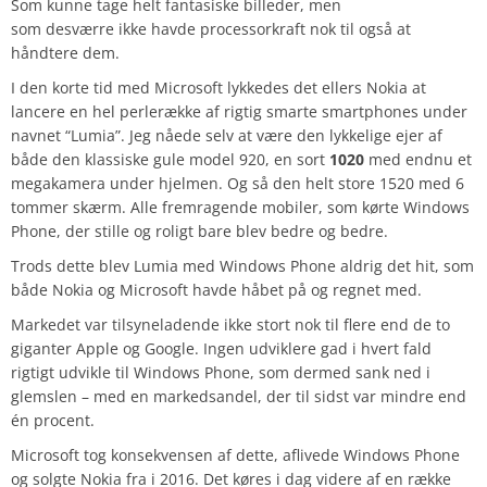
Som kunne tage helt fantasiske billeder, men
som desværre ikke havde processorkraft nok til også at
håndtere dem.
I den korte tid med Microsoft lykkedes det ellers Nokia at
lancere en hel perlerække af rigtig smarte smartphones under
navnet “Lumia”. Jeg nåede selv at være den lykkelige ejer af
både den klassiske gule model 920, en sort
1020
med endnu et
megakamera under hjelmen. Og så den helt store 1520 med 6
tommer skærm. Alle fremragende mobiler, som kørte Windows
Phone, der stille og roligt bare blev bedre og bedre.
Trods dette blev Lumia med Windows Phone aldrig det hit, som
både Nokia og Microsoft havde håbet på og regnet med.
Markedet var tilsyneladende ikke stort nok til flere end de to
giganter Apple og Google. Ingen udviklere gad i hvert fald
rigtigt udvikle til Windows Phone, som dermed sank ned i
glemslen – med en markedsandel, der til sidst var mindre end
én procent.
Microsoft tog konsekvensen af dette, aflivede Windows Phone
og solgte Nokia fra i 2016. Det køres i dag videre af en række