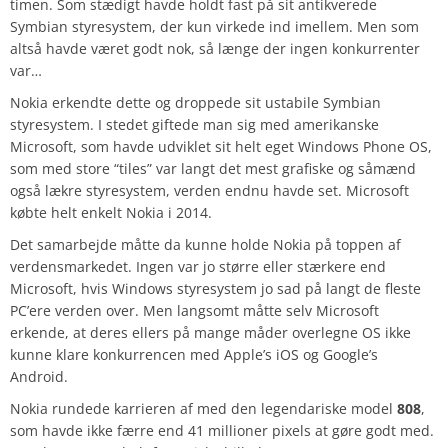
timen. Som stædigt havde holdt fast på sit antikverede
Symbian styresystem, der kun virkede ind imellem. Men som
altså havde været godt nok, så længe der ingen konkurrenter
var…
Nokia erkendte dette og droppede sit ustabile Symbian
styresystem. I stedet giftede man sig med amerikanske
Microsoft, som havde udviklet sit helt eget Windows Phone OS,
som med store “tiles” var langt det mest grafiske og såmænd
også lækre styresystem, verden endnu havde set. Microsoft
købte helt enkelt Nokia i 2014.
Det samarbejde måtte da kunne holde Nokia på toppen af
verdensmarkedet. Ingen var jo større eller stærkere end
Microsoft, hvis Windows styresystem jo sad på langt de fleste
PC’ere verden over. Men langsomt måtte selv Microsoft
erkende, at deres ellers på mange måder overlegne OS ikke
kunne klare konkurrencen med Apple’s iOS og Google’s
Android.
Nokia rundede karrieren af med den legendariske model
808
,
som havde ikke færre end 41 millioner pixels at gøre godt med.