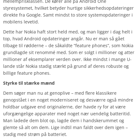
mellemprisklassen. De kører alle på Android One
styresystemet, hvilket betyder hurtige sikkerhedsopdateringer
direkte fra Google. Samt mindst to store systemopdateringer i
mobilens levetid.
Dette har Nokia haft stort held med, og man ligger i dag helt i
top, hvad Android opdateringer angår. Nu er man så gået
tilbage til rødderne – de såkaldte “feature phones”, som Nokia
grundlagde sit renommé med. Som er solgt i millioner og atter
millioner af eksemplarer verden over. Ikke mindst i mange U-
lande står Nokia stadig stærkt på grund af deres robuste og
billige feature phones.
Styrke til stærke mænd
Dem søger man nu at genoplive – med flere klassikere
genopstået i en noget moderniseret og desværre også mindre
holdbar udgave end originalerne, der havde ry for at være
uforgængelige apparater med noget nær uendelig batteritid.
Man ladede dem blot op, lagde dem i handskerummet og
glemte så alt om dem. Lige indtil man faldt over dem igen –
stadig med strøm på batteriet.