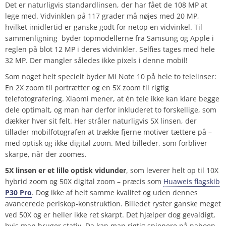
Det er naturligvis standardlinsen, der har fået de 108 MP at
lege med. Vidvinklen på 117 grader må nøjes med 20 MP,
hvilket imidlertid er ganske godt for netop en vidvinkel. Til
sammenligning byder topmodellerne fra Samsung og Apple i
reglen på blot 12 MP i deres vidvinkler. Selfies tages med hele
32 MP. Der mangler således ikke pixels i denne mobil!
Som noget helt specielt byder Mi Note 10 på hele to telelinser:
En 2X zoom til portrætter og en 5X zoom til rigtig
telefotografering. Xiaomi mener, at én tele ikke kan klare begge
dele optimalt, og man har derfor inkluderet to forskellige, som
dækker hver sit felt. Her stråler naturligvis 5X linsen, der
tillader mobilfotografen at trække fjerne motiver tættere på –
med optisk og ikke digital zoom. Med billeder, som forbliver
skarpe, når der zoomes.
5X linsen er et lille optisk vidunder
, som leverer helt op til 10X
hybrid zoom og 50X digital zoom – præcis som
Huaweis flagskib
P30 Pro
. Dog ikke af helt samme kvalitet og uden dennes
avancerede periskop-konstruktion. Billedet ryster ganske meget
ved 50X og er heller ikke ret skarpt. Det hjælper dog gevaldigt,
hvis man bruger stativ. Da kan man rigtig spionere på naboen