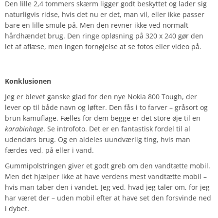
Den lille 2,4 tommers skærm ligger godt beskyttet og lader sig
naturligvis ridse, hvis det nu er det, man vil, eller ikke passer
bare en lille smule på. Men den revner ikke ved normalt
hårdhændet brug. Den ringe opløsning på 320 x 240 gør den
let af aflæse, men ingen fornøjelse at se fotos eller video på.
Konklusionen
Jeg er blevet ganske glad for den nye Nokia 800 Tough, der
lever op til både navn og løfter. Den fås i to farver – gråsort og
brun kamuflage. Fælles for dem begge er det store øje til en
karabinhage
. Se introfoto. Det er en fantastisk fordel til al
udendørs brug. Og en aldeles uundværlig ting, hvis man
færdes ved, på eller i vand.
Gummipolstringen giver et godt greb om den vandtætte mobil.
Men det hjælper ikke at have verdens mest vandtætte mobil –
hvis man taber den i vandet. Jeg ved, hvad jeg taler om, for jeg
har været der – uden mobil efter at have set den forsvinde ned
i dybet.