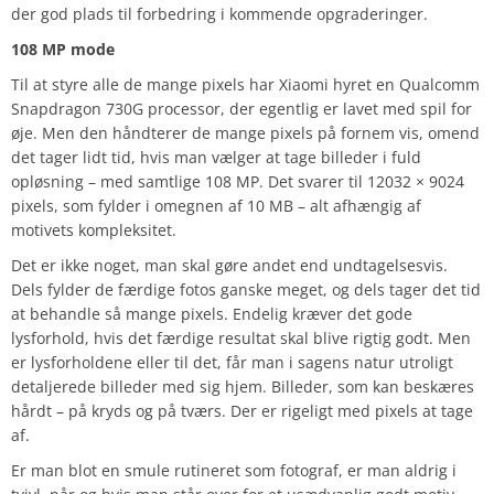
der god plads til forbedring i kommende opgraderinger.
108 MP mode
Til at styre alle de mange pixels har Xiaomi hyret en Qualcomm
Snapdragon 730G processor, der egentlig er lavet med spil for
øje. Men den håndterer de mange pixels på fornem vis, omend
det tager lidt tid, hvis man vælger at tage billeder i fuld
opløsning – med samtlige 108 MP. Det svarer til 12032 × 9024
pixels, som fylder i omegnen af 10 MB – alt afhængig af
motivets kompleksitet.
Det er ikke noget, man skal gøre andet end undtagelsesvis.
Dels fylder de færdige fotos ganske meget, og dels tager det tid
at behandle så mange pixels. Endelig kræver det gode
lysforhold, hvis det færdige resultat skal blive rigtig godt. Men
er lysforholdene eller til det, får man i sagens natur utroligt
detaljerede billeder med sig hjem. Billeder, som kan beskæres
hårdt – på kryds og på tværs. Der er rigeligt med pixels at tage
af.
Er man blot en smule rutineret som fotograf, er man aldrig i