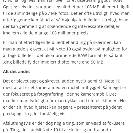
tvivl, når og hvis man står over for et usædvanlig godt motiv.
Gør jeg selv det, snupper jeg altid et par 108 MP billeder i tilgift
til de almindelige på 27 MP fotos. Det er ofte utroligt, hvad man
efterfølgende kan få ud af så højopløste billeder. Utroligt, hvad
der kan gemme sig af spændende og interessante detaljer
imellem alle de mange 108 millioner pixels.
Er man til efterfølgende billedbehandling på skærmen, kan
man glæde sig over, at Mi Note 10 også byder på mulighed for
at tage billeder i det ukomprimerede RAW format. Et sådant
.dng billede fylder imidlertid ofte mere end 50 MB…
Alt det andet
Det er blevet sagt og skrevet, at den nye Xiaomi Mi Note 10
mest af alt er et kamera med en mobil indbygget. Så meget er
der fokuseret på fotografering i denne kameramobil. Det
mærker man tydeligt, når man dykker ned i fotosektionen. Her
er der alt, hvad hjertet kan begære – præsenteret på yderst
pædagogisk og let forståelig vis.
Afslutningsvis er der dog nogle ting, som er værd at fokusere
på. Ting, der får Mi Note 10 til at skille sig ud fra andre