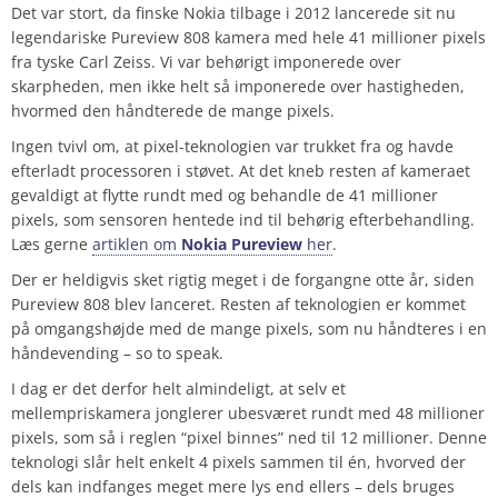
Det var stort, da finske Nokia tilbage i 2012 lancerede sit nu
legendariske Pureview 808 kamera med hele 41 millioner pixels
fra tyske Carl Zeiss. Vi var behørigt imponerede over
skarpheden, men ikke helt så imponerede over hastigheden,
hvormed den håndterede de mange pixels.
Ingen tvivl om, at pixel-teknologien var trukket fra og havde
efterladt processoren i støvet. At det kneb resten af kameraet
gevaldigt at flytte rundt med og behandle de 41 millioner
pixels, som sensoren hentede ind til behørig efterbehandling.
Læs gerne
artiklen om
Nokia Pureview
her
.
Der er heldigvis sket rigtig meget i de forgangne otte år, siden
Pureview 808 blev lanceret. Resten af teknologien er kommet
på omgangshøjde med de mange pixels, som nu håndteres i en
håndevending – so to speak.
I dag er det derfor helt almindeligt, at selv et
mellempriskamera jonglerer ubesværet rundt med 48 millioner
pixels, som så i reglen “pixel binnes” ned til 12 millioner. Denne
teknologi slår helt enkelt 4 pixels sammen til én, hvorved der
dels kan indfanges meget mere lys end ellers – dels bruges