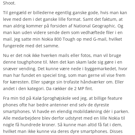
Shoot.
Til gengæld er billederne egentlig ganske gode, hvis man kan
leve med dem i det ganske lille format. Samt det faktum, at
man aldrig kommer på forsiden af National Geographic. Og
man kan uden videre sende dem som vedhæftede filer i en
mail. Jeg satte min Nokia 800 Tough op med G-mail, hvilket
fungerede med det samme.
Nu er det nok ikke hverken mails eller fotos, man vil bruge
denne toughphone til. Men det kan skam lade sig gøre i en
snæver vending. Det kunne være nede i byggemarkedet, hvor
man har fundet en speciel ting, som man gerne vil vise frem
for kæresten. Eller spørge sin trofaste håndværker om. Eller
andet i den kategori. Da rækker de 2 MP fint.
Fra min tid på Kalø Sproghøjskole ved jeg, at billige feature
phones ofte har bedre antenner end selv de dyreste
smartphones. Vi havde en elendig mobildækning dér i parken.
Alle medarbejdere blev derfor udstyret med en lille Nokia til
nogle få hundrede kroner. Så kunne man altid få fat i dem,
hvilket man ikke kunne via deres dyre smartphones. Disses