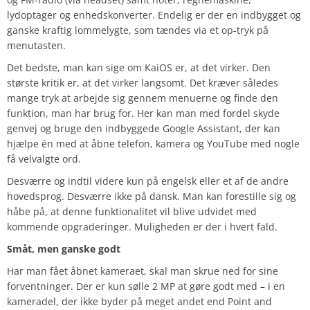
lydoptager og enhedskonverter. Endelig er der en indbygget og
ganske kraftig lommelygte, som tændes via et op-tryk på
menutasten.
Det bedste, man kan sige om KaiOS er, at det virker. Den
største kritik er, at det virker langsomt. Det kræver således
mange tryk at arbejde sig gennem menuerne og finde den
funktion, man har brug for. Her kan man med fordel skyde
genvej og bruge den indbyggede Google Assistant, der kan
hjælpe én med at åbne telefon, kamera og YouTube med nogle
få velvalgte ord.
Desværre og indtil videre kun på engelsk eller et af de andre
hovedsprog. Desværre ikke på dansk. Man kan forestille sig og
håbe på, at denne funktionalitet vil blive udvidet med
kommende opgraderinger. Muligheden er der i hvert fald.
Småt, men ganske godt
Har man fået åbnet kameraet, skal man skrue ned for sine
forventninger. Der er kun sølle 2 MP at gøre godt med – i en
kameradel, der ikke byder på meget andet end Point and