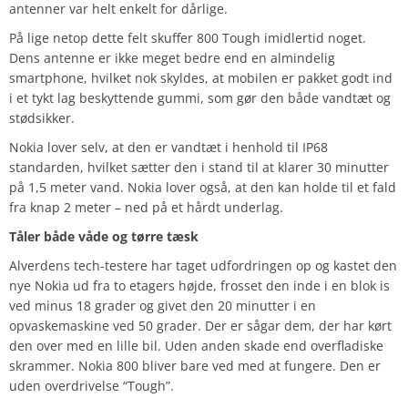
antenner var helt enkelt for dårlige.
På lige netop dette felt skuffer 800 Tough imidlertid noget.
Dens antenne er ikke meget bedre end en almindelig
smartphone, hvilket nok skyldes, at mobilen er pakket godt ind
i et tykt lag beskyttende gummi, som gør den både vandtæt og
stødsikker.
Nokia lover selv, at den er vandtæt i henhold til IP68
standarden, hvilket sætter den i stand til at klarer 30 minutter
på 1,5 meter vand. Nokia lover også, at den kan holde til et fald
fra knap 2 meter – ned på et hårdt underlag.
Tåler både våde og tørre tæsk
Alverdens tech-testere har taget udfordringen op og kastet den
nye Nokia ud fra to etagers højde, frosset den inde i en blok is
ved minus 18 grader og givet den 20 minutter i en
opvaskemaskine ved 50 grader. Der er sågar dem, der har kørt
den over med en lille bil. Uden anden skade end overfladiske
skrammer. Nokia 800 bliver bare ved med at fungere. Den er
uden overdrivelse “Tough”.