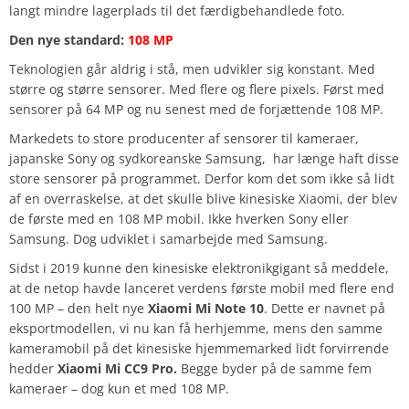
langt mindre lagerplads til det færdigbehandlede foto.
Den nye standard:
108 MP
Teknologien går aldrig i stå, men udvikler sig konstant. Med
større og større sensorer. Med flere og flere pixels. Først med
sensorer på 64 MP og nu senest med de forjættende 108 MP.
Markedets to store producenter af sensorer til kameraer,
japanske Sony og sydkoreanske Samsung, har længe haft disse
store sensorer på programmet. Derfor kom det som ikke så lidt
af en overraskelse, at det skulle blive kinesiske Xiaomi, der blev
de første med en 108 MP mobil. Ikke hverken Sony eller
Samsung. Dog udviklet i samarbejde med Samsung.
Sidst i 2019 kunne den kinesiske elektronikgigant så meddele,
at de netop havde lanceret verdens første mobil med flere end
100 MP – den helt nye
Xiaomi Mi Note 10
. Dette er navnet på
eksportmodellen, vi nu kan få herhjemme, mens den samme
kameramobil på det kinesiske hjemmemarked lidt forvirrende
hedder
Xiaomi Mi CC9 Pro.
Begge byder på de samme fem
kameraer – dog kun et med 108 MP.