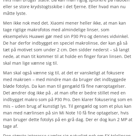
eller se store krydstogtsskibe i det fjerne. Eller hvad man nu
måtte lyste.
Men ikke nok med det. Xiaomi mener heller ikke, at man kan
tage rigtige makrofotos med almindelige linser, som
eksempelvis Huawei gør med sin P30 Pro og dennes vidvinkel.
De har derfor indbygget en speciel makrolinse, der kan gå så
tæt på motivet som under 2 cm. Den sidder nederst – så langt
nede, at man tit kommer til at holde en finger foran linsen. Det
skal man lige vænne sig til.
Man skal også vænne sig til, at det er vanskeligt at fokusere
med makroen – med mindre man da bruger det indbyggede
bløde fotolys. Da kan man til gengæld få fine næroptagelser.
Det ændrer dog ikke på , at man ofte er bedre stillet med en
indbygget makro som på P30 Pro. Den klarer fokusering som en
mis – uden brug af kunstigt lys. Til gengæld og som et plus kan
man med nærlinsen på sin Mi Note 10 få fine optagelser, hvis
man bruger dette fotolys på en grå dag. Der er dog kun 2 MP at
tage af.
Den største interesse samler sig naturligt nok om 5X telelinsen,