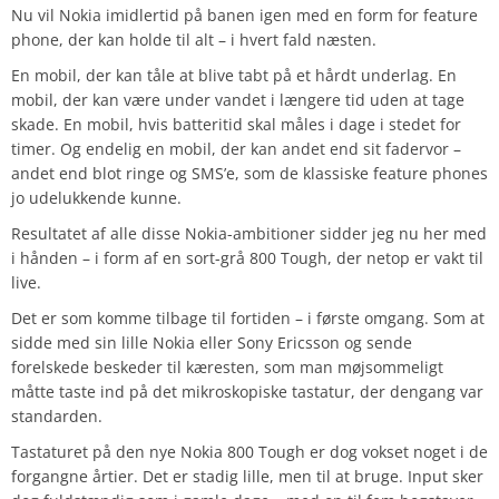
Nu vil Nokia imidlertid på banen igen med en form for feature
phone, der kan holde til alt – i hvert fald næsten.
En mobil, der kan tåle at blive tabt på et hårdt underlag. En
mobil, der kan være under vandet i længere tid uden at tage
skade. En mobil, hvis batteritid skal måles i dage i stedet for
timer. Og endelig en mobil, der kan andet end sit fadervor –
andet end blot ringe og SMS’e, som de klassiske feature phones
jo udelukkende kunne.
Resultatet af alle disse Nokia-ambitioner sidder jeg nu her med
i hånden – i form af en sort-grå 800 Tough, der netop er vakt til
live.
Det er som komme tilbage til fortiden – i første omgang. Som at
sidde med sin lille Nokia eller Sony Ericsson og sende
forelskede beskeder til kæresten, som man møjsommeligt
måtte taste ind på det mikroskopiske tastatur, der dengang var
standarden.
Tastaturet på den nye Nokia 800 Tough er dog vokset noget i de
forgangne årtier. Det er stadig lille, men til at bruge. Input sker