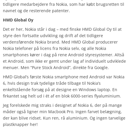
tidligere medarbejdere fra Nokia, som har købt brugsretten til
navnet og de resterende patenter.
HMD Global Oy
Det er her, Nokia står i dag – med finske HMD Global Oy til at
styre den fortsatte udvikling og drift af det tidligere
verdensførende Nokia brand. Med HMD Global producerer
Nokia telefoner på licens fra Nokia selv, og alle Nokia
smartphones kører i dag på rene Android styresystemer. Altså
et Android, som ikke er gemt under lag af individuelt udviklede
menuer. Men “Pure Stock Android”, direkte fra Google.
HMD Global’s første Nokia smartphone med Android var Nokia
6, hvis design trak tydelige tråde tilbage til Nokia’s
enkeltstående forsøg på at designe en Windows laptop. En
firkantet sag helt ud i ét af en blok 6000-series flyaluminium.
Jeg forelskede mig straks i designet af Nokia 6, der på mange
måder også ligner min Macbook Pro. Ingen farvet belægning,
der kan blive ridset. Kun ren, rå aluminium. Og ingen tarvelige
plastknapper her!