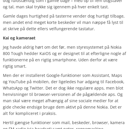
dog fuldstændig som i gamle dage – med op til fem bogstaver
og tal, man skal trykke sig igennem på hver enkelt tast.
Gamle dages hurtighed på tasterne vender dog hurtigt tilbage,
men andet end meget korte beskeder vil man næppe få lyst til
at skrive på dette ellers velfungerende tastatur.
Kai og kameraet
Jeg havde aldrig hørt om det før, men styresystemet på Nokia
800 Tough hedder KaiOS og er designet til at efterligne nogle af
funktionerne på en rigtig smartphone. Uden derfor at være
rigtig smart.
Men der er installeret Google-funktioner som Assistant, Maps
og YouTube på mobilen, der ligeledes har adgang til Facebook,
WhatsApp og Twitter. Det er dog ikke regulære apps, men blot
henvisninger til browser-versionen af de pågældende aps. Og
man skal være meget afhængig af sine sociale medier for at
gide checke endsige bruge dem aktivt på denne Nokia. Det er
alt for kompliceret i praksis.
Hertil gængse funktioner som mail, beskeder, browser, kamera
og FM-radio (via headset) samt noter, regnemaskine,