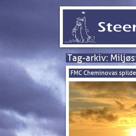
Tag-arkiv:
Miljøs
FMC Cheminovas spild