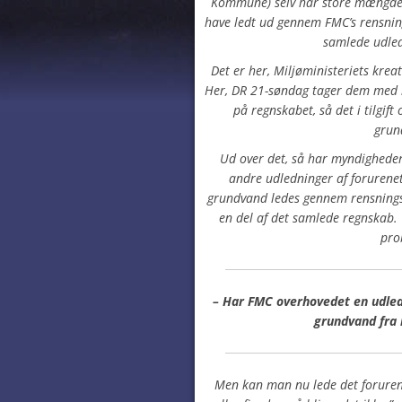
Kommune) selv har store mængder
have ledt ud gennem FMC’s rensnin
samlede udle
Det er her, Miljøministeriets kreat
Her, DR 21-søndag tager dem med 
på regnskabet, så det i tilgi
grun
Ud over det, så har myndigheder
andre udledninger af forurene
grundvand ledes gennem rensningsa
en del af det samlede regnskab.
pro
– Har FMC overhovedet en udledn
grundvand fra
Men kan man nu lede det foruren