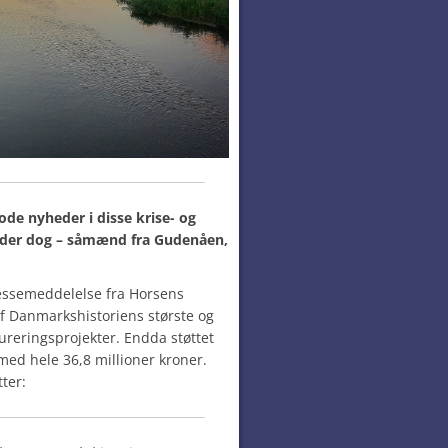
gode nyheder i disse krise- og
r der dog – såmænd fra Gudenåen,
ressemeddelelse fra Horsens
f Danmarkshistoriens største og
reringsprojekter. Endda støttet
ed hele 36,8 millioner kroner.
ter: