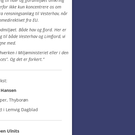
ng til hav- og fjordmiljøet omkring
rfor ikke kun koncentrere os om
ra rensningsanlæg til Vesterhav, når
medirektivet fra EU.
ndmiljøet. Både hav og fjord.
Her er
 til både Vesterhav og Limfjord, vi
egne med.
hverken i Miljøministeriet eller i den
es”. Og det er forkert.”
kst:
e Hansen
per, Thyborøn
gt i Lemvig Dagblad
een Ulnits