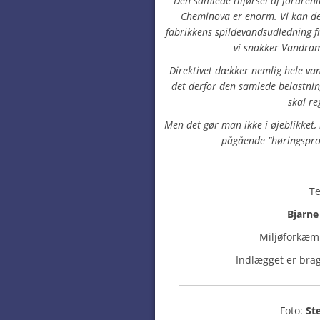
Den samlede tilførsel af forureni
Cheminova er enorm. Vi kan de
fabrikkens spildevandsudledning f
vi snakker Vandram
Direktivet dækker nemlig hele va
det derfor den samlede belastning
skal r
Men det gør man ikke i øjeblikket, 
pågående ”høringsproc
Te
Bjarn
Miljøforkæm
Indlægget er bra
Foto:
St