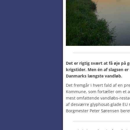
Det er rigtig svært at få øje på 
krigstider. Men én af slagsen e
Danmarks længste vandløb.
Det fremgår i hvert fald af en p
Kommune, som fortæller om et a
mest omfattende vandløbs-restau
af desværre glyphosat-glade EU m
Borgmester Peter Sørensen beret