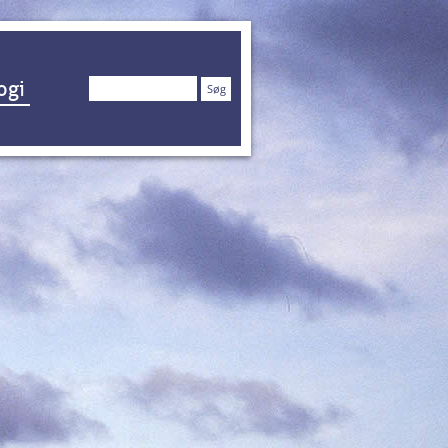
Søg
ogi
efter: