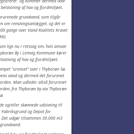
 ”registreret” og kommer dermed ikke
belastning af hav og fjordmiljøet.
forurenede grundvand, som tilgår
en om rensningsanlægget, og det er
000 gange over Vand Kvalitets Kravet
KK).
sen lige nu i retssag om, hvis ansvar
Thyborøn By i Lemvig Kommune kører
lastning af hav og fjordmiljøet.
mpet ”urenset” over i Thyborøn Sø,
øens vand og dermed det forurenet
jorden. Man udleder altså forurenet
orden, fra Thyborøn by via Thyborøn
sø.
de og/eller skønnede udsivning til
 Fabriksgrund og Depot for
. Det udgør tilsammen 30.000 m3
 grundvand.