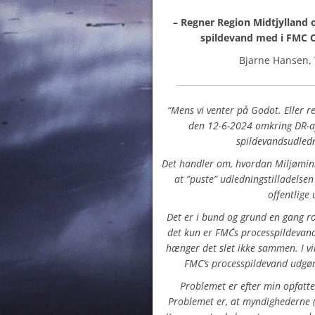
– Regner Region Midtjyllan
spildevand med i FMC 
Bjarne Hansen, 
“Mens vi venter på Godot. Eller re
den 12-6-2024 omkring DR-a
spildevandsudledn
Det handler om, hvordan Miljøminis
at ”puste” udledningstilladels
offentlige
Det er i bund og grund en gang r
det kun er FMC´s processpildeva
hænger det slet ikke sammen. I v
FMC’s processpildevand udgør
Problemet er efter min opfatte
Problemet er, at myndighederne (