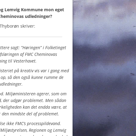
d og Lemvig Kommune mon eget
Cheminovas udledninger?
Thyborøn skriver:
ttere sagt: ”Høringen” i Folketinget
fsløringen af FMC Cheminovas
ing til Vesterhavet.
teriet på kreativ vis var i gang med
en op, så den også kunne rumme de
 udledninger.
od. Miljøministeren agerer, som om
nd, der udgør problemet. Men sådan
irkeligheden kan det endda være, at
 den mindste del af problemet.
lse ikke FMC’s processpildevand.
Miljøstyrelsen, Regionen og Lemvig