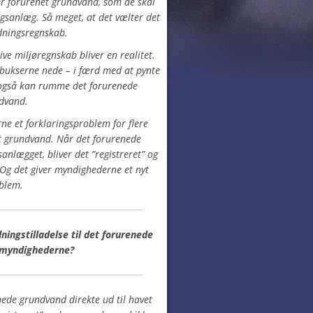
 forurenet grundvand, som de skal
gsanlæg. Så meget, at det vælter det
dningsregnskab.
ive miljøregnskab bliver en realitet.
bukserne nede – i færd med at pynte
ft også kan rumme det forurenede
dvand.
ne et forklaringsproblem for flere
t grundvand. Når det forurenede
nlægget, bliver det ”registreret” og
 Og det giver myndighederne et nyt
blem.
ingstilladelse til det forurenede
 myndighederne?
ede grundvand direkte ud til havet