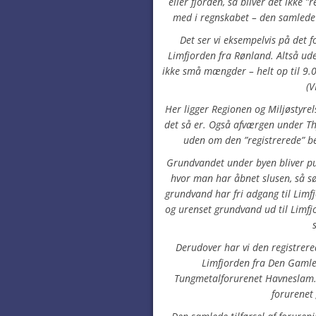
eller fjorden, så bliver det ikke
med i regnskabet – den samlede 
Det ser vi eksempelvis på det 
Limfjorden fra Rønland. Altså ud
ikke små mængder – helt op til 9.
(V
Her ligger Regionen og Miljøstyrel
det så er. Også afværgen under 
uden om den ”registrerede” be
Grundvandet under byen bliver pu
hvor man har åbnet slusen, så s
grundvand har fri adgang til Limf
og urenset grundvand ud til Limfj
Derudover har vi den registrere
Limfjorden fra Den Gamle
Tungmetalforurenet Havneslam
forurenet