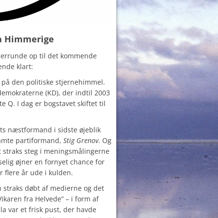
ra Himmerige
ederrunde op til det kommende
ende klart:
 på den politiske stjernehimmel.
demokraterne (KD), der indtil 2003
te Q. I dag er bogstavet skiftet til
ts næstformand i sidste øjeblik
amte partiformand,
Stig Grenov
. Og
et straks steg i meningsmålingerne
dselig øjner en fornyet chance for
r flere år ude i kulden.
 straks døbt af medierne og det
Vikaren fra Helvede” – i form af
lla var et frisk pust, der havde