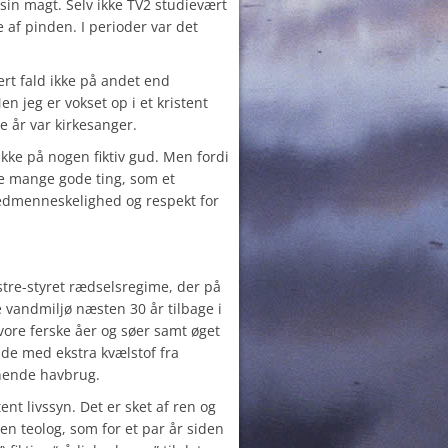
sin magt. Selv ikke TV2 studievært
af pinden. I perioder var det
vert fald ikke på andet end
n jeg er vokset op i et kristent
 år var kirkesanger.
 ikke på nogen fiktiv gud. Men fordi
de mange gode ting, som et
Medmenneskelighed og respekt for
stre-styret rædselsregime, der på
 vandmiljø næsten 30 år tilbage i
vore ferske åer og søer samt øget
nde med ekstra kvælstof fra
nende havbrug.
tent livssyn. Det er sket af ren og
en teolog, som for et par år siden