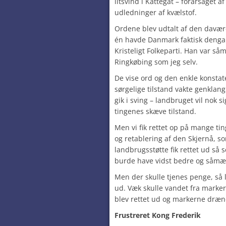
iltsvind i Kattegat – forårsaget 
udledninger af kvælstof.
Ordene blev udtalt af den davær
én havde Danmark faktisk dengan
Kristeligt Folkeparti. Han var s
Ringkøbing som jeg selv.
De vise ord og den enkle konsta
sørgelige tilstand vakte genklang
gik i sving – landbruget vil nok s
tingenes skæve tilstand.
Men vi fik rettet op på mange ti
og retablering af den Skjernå, 
landbrugsstøtte fik rettet ud så
burde have vidst bedre og såmæ
Men der skulle tjenes penge, så 
ud. Væk skulle vandet fra markern
blev rettet ud og markerne dræn
Frustreret Kong Frederik