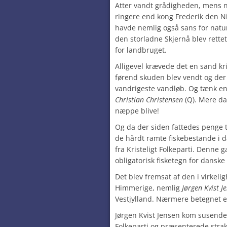
Atter vandt grådigheden, mens n
ringere end kong Frederik den Ni
havde nemlig også sans for natu
den storladne Skjernå blev rettet
for landbruget.
Alligevel krævede det en sand kris
førend skuden blev vendt og der
vandrigeste vandløb. Og tænk e
Christian Christensen
(Q). Mere da
næppe blive!
Og da der siden fattedes penge t
de hårdt ramte fiskebestande i 
fra Kristeligt Folkeparti. Denne g
obligatorisk fisketegn for danske 
Det blev fremsat af den i virkeli
Himmerige, nemlig
Jørgen Kvist J
Vestjylland. Nærmere betegnet 
Jørgen Kvist Jensen kom susende i
Folkeparti og præsenterede straks