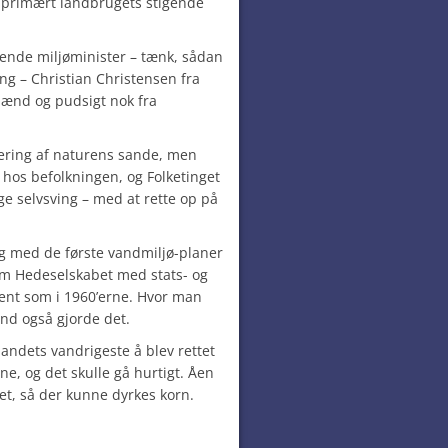
af primært landbrugets stigende
ende miljøminister – tænk, sådan
g – Christian Christensen fra
åmænd og pudsigt nok fra
tering af naturens sande, men
 hos befolkningen, og Folketinget
ige selvsving – med at rette op på
ng med de første vandmiljø-planer
som Hedeselskabet med stats- og
 sent som i 1960’erne. Hvor man
nd også gjorde det.
landets vandrigeste å blev rettet
e, og det skulle gå hurtigt. Åen
et, så der kunne dyrkes korn.