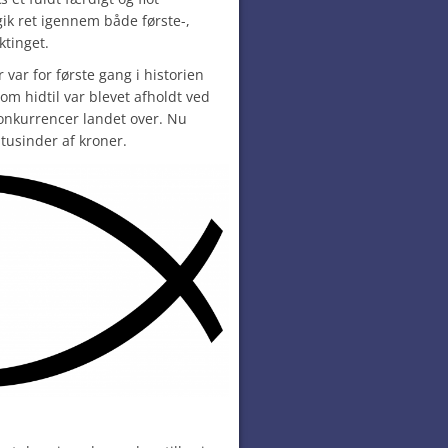
ik ret igennem både første-,
ktinget.
r var for første gang i historien
 som hidtil var blevet afholdt ved
konkurrencer landet over. Nu
tusinder af kroner.