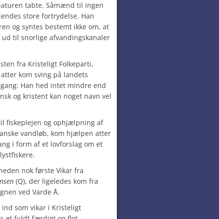
aturen tabte. Såmænd til ingen
endes store fortrydelse. Han
ren og syntes bestemt ikke om, at
 ud til snorlige afvandingskanaler
ten fra Kristeligt Folkeparti,
 atter kom sving på landets
ngang: Han hed intet mindre end
nsk og kristent kan noget navn vel
il fiskeplejen og ophjælpning af
danske vandløb, kom hjælpen atter
ang i form af et lovforslag om et
lystfiskere.
gheden nok første Vikar fra
ensen
(Q), der ligeledes kom fra
egnen ved Varde Å.
nd som vikar i Kristeligt
 et fuldt færdigt og flot