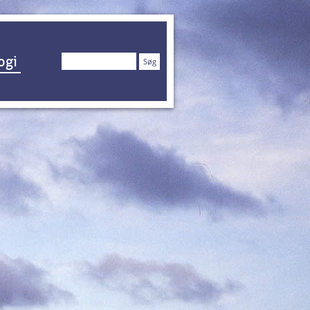
Søg
ogi
efter: