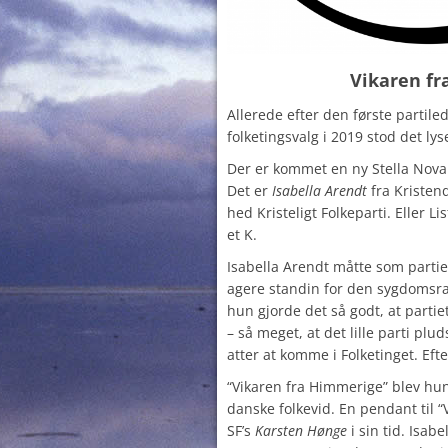
Vikaren f
Allerede efter den første partil
folketingsvalg i 2019 stod det lys
Der er kommet en ny Stella Nova
Det er
Isabella Arendt
fra Kristen
hed Kristeligt Folkeparti. Eller Lis
et K.
Isabella Arendt måtte som partie
agere standin for den sygdomsr
hun gjorde det så godt, at parti
– så meget, at det lille parti plu
atter at komme i Folketinget. Efte
“Vikaren fra Himmerige” blev hun
danske folkevid. En pendant til “
SF’s
Karsten Hønge
i sin tid. Isabe