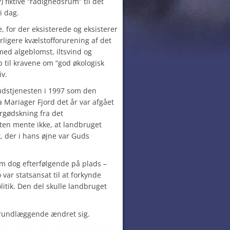
fiktive “rådighedsrum” til det
i dag.
 for der eksisterede og eksisterer
rligere kvælstofforurening af det
 med algeblomst, iltsvind og
p til kravene om “god økologisk
iv.
udstjenesten i 1997 som den
a Mariager Fjord det år var afgået
rgødskning fra det
en mente ikke, at landbruget
 der i hans øjne var Guds
m dog efterfølgende på plads –
var statsansat til at forkynde
litik. Den del skulle landbruget
 grundlæggende ændret sig.