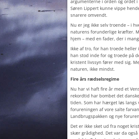
argumenterne i orden og ordet i 
Søren Lippert kunne vippe hende 
snarere omvendt.
Nu er jeg ikke selv troende – i h
naturens forunderlige kræfter. Me
hjem – med en fader, der i mange
Ikke af tro, for han troede heller
han stod inde for og troede på 
kristent livssyn fører med sig. 
naturen, ikke mindst.
Fire års rædselsregime
Nu har vi haft fire år med et Ven
rekordtid har bombet det danske
tiden. Som har hærget løs langs 
forureningen af vore salte farva
Landbrugspakken og nye forure
Det er ikke sket ud fra noget kris
skær grådighed. Det var da også 