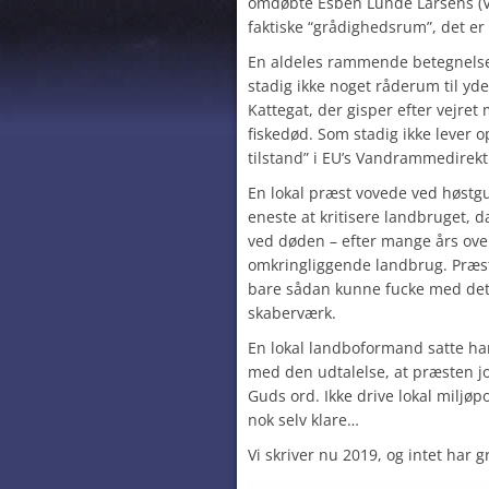
omdøbte Esben Lunde Larsens (V) 
faktiske “grådighedsrum”, det er 
En aldeles rammende betegnelse,
stadig ikke noget råderum til yde
Kattegat, der gisper efter vejret
fiskedød. Som stadig ikke lever o
tilstand” i EU’s Vandrammedirekt
En lokal præst vovede ved høstg
eneste at kritisere landbruget, d
ved døden – efter mange års ove
omkringliggende landbrug. Præst
bare sådan kunne fucke med det,
skaberværk.
En lokal landboformand satte ha
med den udtalelse, at præsten jo 
Guds ord. Ikke drive lokal miljøpo
nok selv klare…
Vi skriver nu 2019, og intet har