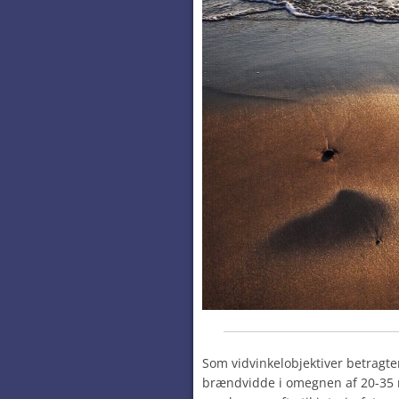
Som vidvinkelobjektiver betragte
brændvidde i omegnen af 20-35 