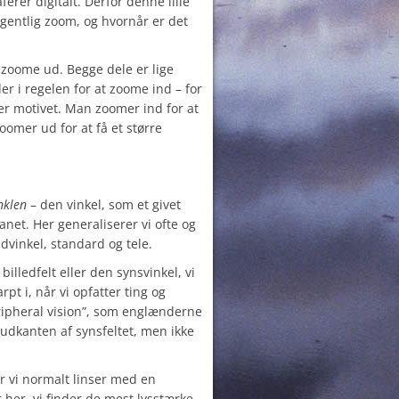
rer digitalt. Derfor denne lille
egentlig zoom, og hvornår er det
zoome ud. Begge dele er lige
er i regelen for at zoome ind – for
er motivet. Man zoomer ind for at
oomer ud for at få et større
nklen
– den vinkel, som et givet
anet. Her generaliserer vi ofte og
dvinkel, standard og tele.
illedfelt eller den synsvinkel, vi
pt i, når vi opfatter ting og
ripheral vision”, som englænderne
 udkanten af synsfeltet, men ikke
r vi normalt linser med en
her, vi finder de mest lysstærke