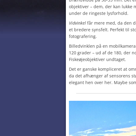
objektiver – dem, der kan lukke m
under de ringeste lysforhold.
Vidvinkel
får mere med, da den dæk
et bredere synsfelt. Perfekt til 
fotografering.
Billedvinklen på en mobilkamera 
120 grader – ud af de 180, der n
Fiskeøjeobjektiver undtaget.
Det er ganske kompliceret at omr
da det afhænger af sensorens stør
elegant hen over her. Maybe so