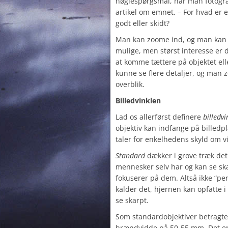
nøglespørgsmål, når man fotografe
artikel om emnet. – For hvad er 
godt eller skidt?
Man kan zoome ind, og man kan 
mulige, men størst interesse er d
at komme tættere på objektet ell
kunne se flere detaljer, og man z
overblik.
Billedvinklen
Lad os allerførst definere
billedvi
objektiv kan indfange på billedpl
taler for enkelhedens skyld om vi
Standard
dækker i grove træk det b
mennesker selv har og kan se skar
fokuserer på dem. Altså ikke “pe
kalder det, hjernen kan opfatte i
se skarpt.
Som standardobjektiver betragte
brændvidde på 50-55 mm. Det er 