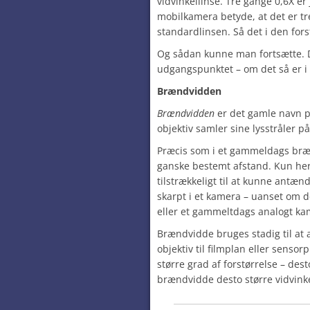
vidvinkellinse. Tre gange 0,6X er
mobilkamera betyde, at det er tr
standardlinsen. Så det i den fors
Og sådan kunne man fortsætte. De
udgangspunktet – om det så er i 
Brændvidden
Brændvidden
er det gamle navn på
objektiv samler sine lysstråler på
Præcis som i et gammeldags bræn
ganske bestemt afstand. Kun her 
tilstrækkeligt til at kunne antæn
skarpt i et kamera – uanset om 
eller et gammeltdags analogt kame
Brændvidde bruges stadig til at 
objektiv til filmplan eller senso
større grad af forstørrelse – dest
brændvidde desto større vidvinke