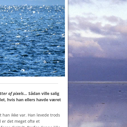
atter of pixels…
Sådan ville salig
et, hvis han ellers havde været
t han ikke var. Han levede trods
l er det meget ofte et