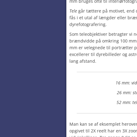
mm bruges ofte til interiørfotog
Tele
går tættere på motivet, end 
fås i et utal af længder eller bræ
dyrefotografering.
Som teleobjektiver betragter vi 
brændvidde på omkring 100 mm og
mm er velegnede til portrætter p
excellerer til dyrebilleder og as
lang afstand.
16 mm: vid
26 mm: st
52 mm: te
Man kan se af eksemplet herove
opgivet til 2X reelt har en 3X zo