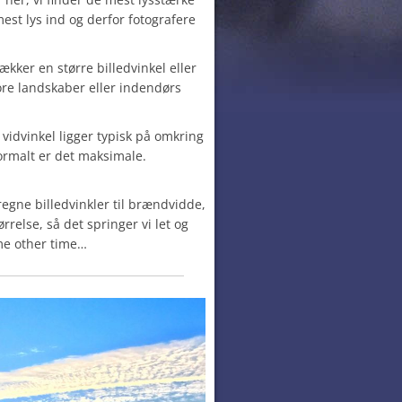
est lys ind og derfor fotografere
ker en større billedvinkel eller
store landskaber eller indendørs
vidvinkel ligger typisk på omkring
ormalt er det maksimale.
egne billedvinkler til brændvidde,
relse, så det springer vi let og
me other time…