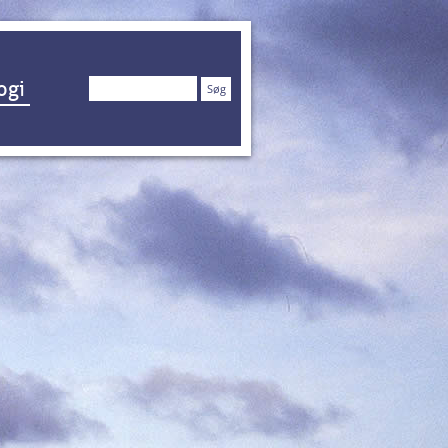
Søg
ogi
efter: