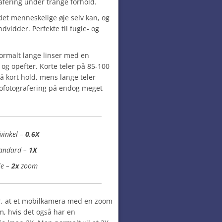
rafering under trange forhold.
det menneskelige øje selv kan, og
ndvidder. Perfekte til fugle- og
normalt lange linser med en
 opefter. Korte teler på 85-100
å kort hold, mens lange teler
trofotografering på endog meget
vinkel –
0,6X
andard –
1X
le –
2x
zoom
r, at et mobilkamera med en zoom
om, hvis det også har en