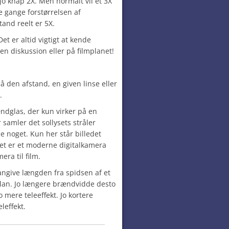
 jo knap 2X. Men normalt vil et 3X
e gange forstørrelsen af
tand reelt er 5X.
t er altid vigtigt at kende
en diskussion eller på filmplanet!
 den afstand, en given linse eller
.
dglas, der kun virker på en
samler det sollysets stråler
de noget. Kun her står billedet
det er et moderne digitalkamera
ra til film.
angive længden fra spidsen af et
rplan. Jo længere brændvidde desto
o mere teleeffekt. Jo kortere
leffekt.