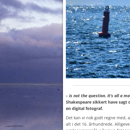
– is not the question. It’s all a m
Shakespeare sikkert have sagt d
en digital fotograf.
Det kan vi nok godt regne med, a
alt i det 16. århundrede. Alligeve