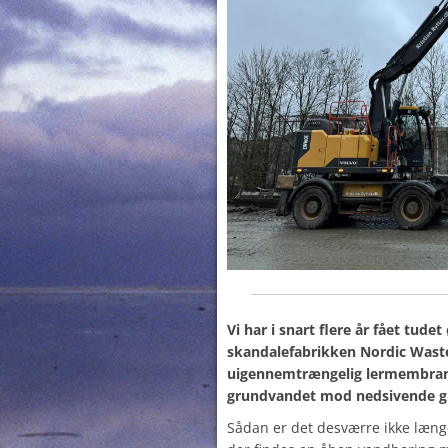
Vi har i snart flere år fået tudet
skandalefabrikken Nordic Waste 
uigennemtrængelig lermembran.
grundvandet mod nedsivende gift
Sådan er det desværre ikke længe