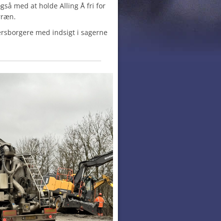
gså med at holde Alling Å fri for
rræn.
rsborgere med indsigt i sagerne
: