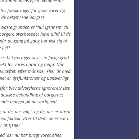
år af kommunens egen hjemmeside.
es forsikringer for gode varer og
n de bekymrede borgere.
c Waste-grunden er “hul igennem” til
rgere overhovedet have tillid til de
, når de gang på gang har vist sig at
 fejl?
nes bekymringer viser en farlig grad
ekt for vores natur og miljø. Når
bekræftet, efter måneder eller år med
emet er dysfunktionelt og uansvarligt.
rfor blev advarslerne ignoreret? Den
desløse behandling af borgernes
rende mangel på ansvarlighed.
, at de, der valgt, og de, der er ansat
ed, faktisk lytter til dem, de er sat i
r at tjene?
hed, der nu har bragt vores alles