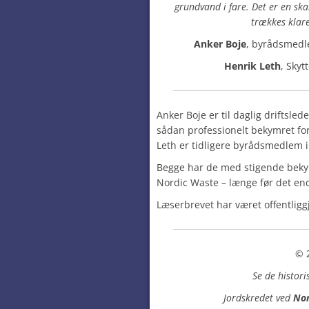
grundvand i fare. Det er en sk
trækkes klar
Anker Boje
, byrådsmed
Henrik Leth
, Sky
Anker Boje er til daglig driftsl
sådan professionelt bekymret f
Leth er tidligere byrådsmedlem
Begge har de med stigende bekym
Nordic Waste – længe før det en
Læserbrevet har været offentligg
©️
Se de histori
Jordskredet ved
Nor