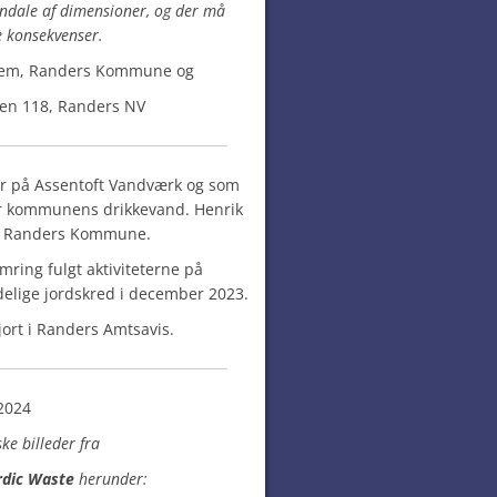
andale af dimensioner, og der må
e konsekvenser.
lem, Randers Kommune og
tten 118, Randers NV
eder på Assentoft Vandværk og som
or kommunens drikkevand. Henrik
 i Randers Kommune.
ring fulgt aktiviteterne på
delige jordskred i december 2023.
jort i Randers Amtsavis.
 2024
ske billeder fra
dic Waste
herunder: