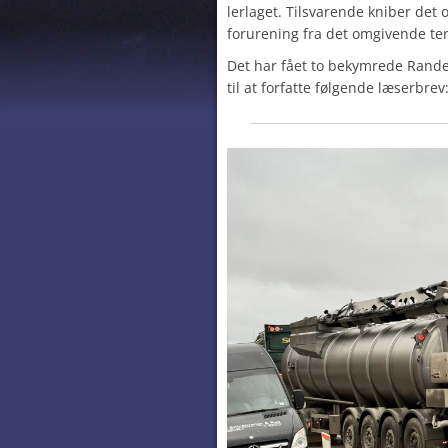
lerlaget. Tilsvarende kniber det o
forurening fra det omgivende te
Det har fået to bekymrede Rande
til at forfatte følgende læserbrev