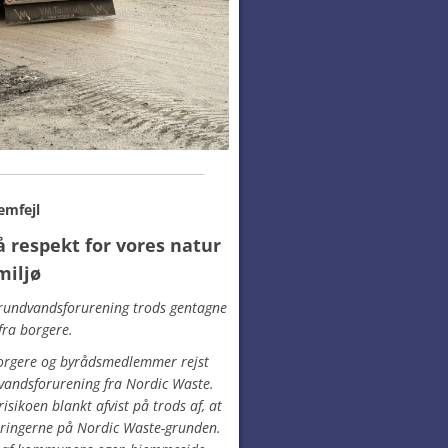
emfejl
 respekt for vores natur
miljø
grundvandsforurening trods gentagne
fra borgere.
orgere og byrådsmedlemmer rejst
vandsforurening fra Nordic Waste.
isikoen blankt afvist på trods af, at
oringerne på Nordic Waste-grunden.