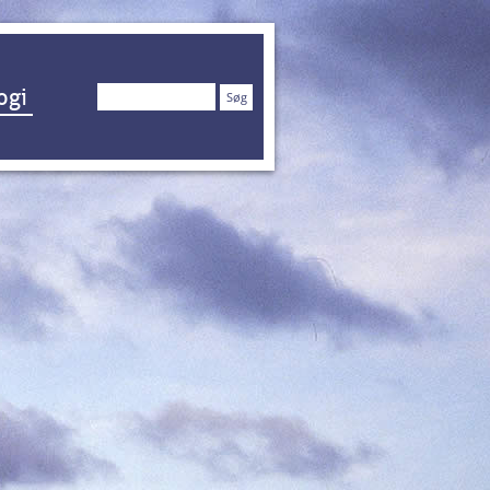
Søg
ogi
efter: