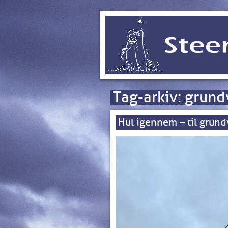
Tag-arkiv:
grund
Hul igennem – til grun