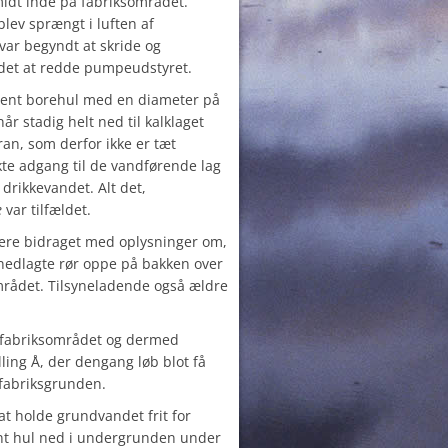
idt inde på fabriksområdet.
lev sprængt i luften af
var begyndt at skride og
 det at redde pumpeudstyret.
bent borehul med en diameter på
r stadig helt ned til kalklaget
n, som derfor ikke er tæt
kte adgang til de vandførende lag
 drikkevandet. Alt det,
e
var tilfældet.
re bidraget med oplysninger om,
 nedlagte rør oppe på bakken over
området. Tilsyneladende også ældre
a fabriksområdet og dermed
lling Å, der dengang løb blot få
fabriksgrunden.
at holde grundvandet frit for
ent hul ned i undergrunden under