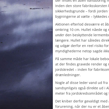
der findes en åben vandboring m
Inden den store fabriksskorsten b
sikkerhedsgrunde – fordi jorden 
bygningerne at vælte – lykkedes
Aktionen efterlod desværre et å
omkring 10 cm. Hullet nåede og nå
under
den beskyttende lermembra
længere. Hullet har således dire
og udgør derfor en reel risiko for
myndighederne netop sagde
ikk
På samme måde har lokale beboe
at der findes gravede render og
jordskredet – inden for fabriks
drænledninger.
Nogle af disse leder vand ud fr
sandsynligvis også direkte ud i A
meter fra jordskredsområdet og 
Det kniber derfor gevaldigt med 
forurening, når der nu er et åb