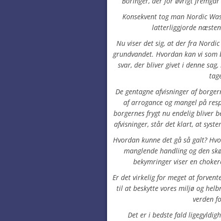
Boringer, der for øvrigt fremg
Konsekvent tog man Nordic Wast
latterliggjorde næste
Nu viser det sig, at der fra Nordi
grundvandet. Hvordan kan vi som bo
svar, der bliver givet i denne sag
tage
De gentagne afvisninger af borger
af arrogance og mangel på resp
borgernes frygt nu endelig bliver 
afvisninger, står det klart, at syst
Hvordan kunne det gå så galt? Hvo
manglende handling og den skø
bekymringer viser en choke
Er det virkelig for meget at forvente
til at beskytte vores miljø og helbr
verden fo
Det er i bedste fald ligegyldig