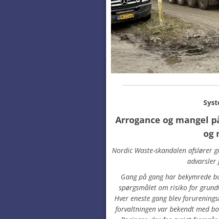
Syst
Arrogance og mangel på
og 
Nordic Waste-skandalen afslører 
advarsler 
Gang på gang har bekymrede b
spørgsmålet om risiko for grund
Hver eneste gang blev forureningsr
forvaltningen var bekendt med b