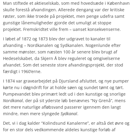
Man stiftede et aktieselskab, som med hovedsæde i København
skulle forestå afvandingen. Allerede dengang var der kritiske
røster, som ikke troede på projektet, men penge udefra samt
gunstige lånemuligheder gjorde det umuligt at stoppe
projektet. Fremskridtet ville frem – uanset konsekvenserne.
I løbet af 1872 og 1873 blev der udgravet to kanaler til
afvanding – Nordkanalen og Sydkanalen. Nogenlunde efter
samme mønster, som næsten 100 år senere blev brugt af
Hedeselskabet, da Skjern Å blev reguleret og omgivelserne
afvandet. Som det seneste store afvandingsprojekt, der stod
færdigt i 1960’erne.
I 1874 var gravearbejdet på Djursland afsluttet, og nye pumper
kørte nu i døgndrift for at holde søen og sundet tømt og tørt.
Pumpevandet blev primært ledt ud i den kunstige og snorlige
Nordkanal
, der på sit yderste løb benævnes “Ny Grenå”, mens
det mere naturlige afløbsvand passerer igennem den langt
mindre, men mere slyngede
Sydkanal
.
Det, vi i dag kalder “Kolindsund Kanalerne”, er altså det øvre og
for en stor dels vedkommende aldeles kunstige forløb af