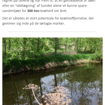
regnet på tallene og når frem til, at en genskabelse af søen
eller en “vådlægning” af Sundet alene vil kunne spare
vandmiljøet for
300 ton
kvælstof om året.
Det er således et stort potentiale for kvælstoffjernelse, der
gemmer sig inde på de tørlagte marker.