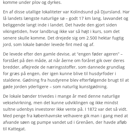
komme under plov og dyrkes.
En af disse utallige lokaliteter var Kolindsund på Djursland. Har
lå landets længste naturlige sø – godt 17 km lang, lavvandet og
beliggende langt inde i landet. Det havde den gjort siden
vikingetiden, hvor landbrug ikke var så højt i kurs, som det
senere skulle komme. Det drejede sig om 2.500 hektar fugtig
jord, som lokale bønder levede fint med og af.
De levede efter den gamle devise, at “engen føder ageren” –
forstået på den måde, at når åerne om foråret gik over deres
bredder, aflejrede de næringsstoffer, som dannede grundlag
for græs på engen, der igen kunne blive til husdyrfoder i
staldene. Gødning fra husdyrene blev efterfølgende brugt til at
gøde jorden yderligere – som naturlig kunstgødning.
De lokale bønder trivedes i mange år med denne naturlige
vekselvirkning, men det kunne udviklingen og ikke mindst
sultne udenbys investorer ikke vente på. I 1872 var det så vidt.
Med penge fra københavnske velhavere gik man i gang med at
afvande søen og pumpe vandet ud i Grenåen, der havde afløb
til Kattegat.