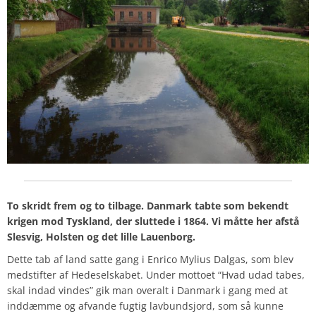
To skridt frem og to tilbage. Danmark tabte som bekendt
krigen mod Tyskland, der sluttede i 1864. Vi måtte her afstå
Slesvig, Holsten og det lille Lauenborg.
Dette tab af land satte gang i Enrico Mylius Dalgas, som blev
medstifter af Hedeselskabet. Under mottoet “Hvad udad tabes,
skal indad vindes” gik man overalt i Danmark i gang med at
inddæmme og afvande fugtig lavbundsjord, som så kunne