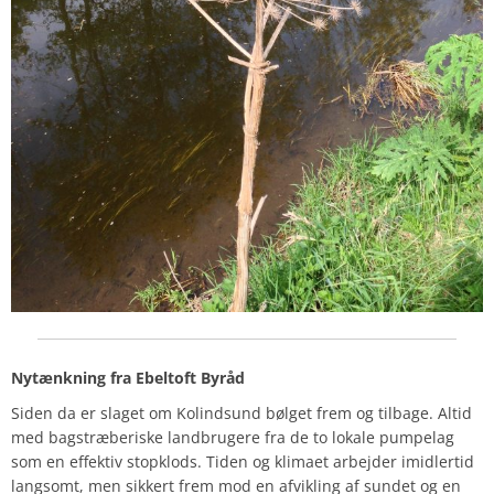
Nytænkning fra Ebeltoft Byråd
Siden da er slaget om Kolindsund bølget frem og tilbage. Altid
med bagstræberiske landbrugere fra de to lokale pumpelag
som en effektiv stopklods. Tiden og klimaet arbejder imidlertid
langsomt, men sikkert frem mod en afvikling af sundet og en