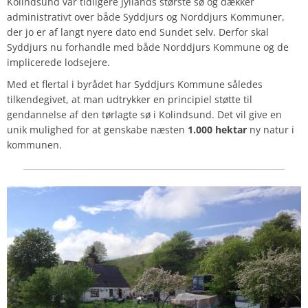
Kolindsund var tidligere Jyllands største sø og dækker
administrativt over både Syddjurs og Norddjurs Kommuner,
der jo er af langt nyere dato end Sundet selv. Derfor skal
Syddjurs nu forhandle med både Norddjurs Kommune og de
implicerede lodsejere.
Med et flertal i byrådet har Syddjurs Kommune således
tilkendegivet, at man udtrykker en principiel støtte til
gendannelse af den tørlagte sø i Kolindsund. Det vil give en
unik mulighed for at genskabe næsten
1.000 hektar
ny natur i
kommunen.