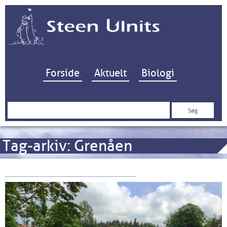
Hop til indhold
Forside
Aktuelt
Biologi
Søg
efter:
Tag-arkiv:
Grenåen
Fra Kolind Sund til Kolind Sø