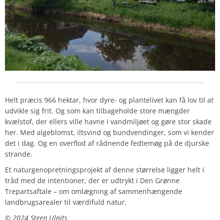
Helt præcis 966 hektar, hvor dyre- og plantelivet kan få lov til at
udvikle sig frit. Og som kan tilbageholde store mængder
kvælstof, der ellers ville havne i vandmiljøet og gøre stor skade
her. Med algeblomst, iltsvind og bundvendinger, som vi kender
det i dag. Og en overflod af rådnende fedtemøg på de djurske
strande.
Et naturgenopretningsprojekt af denne størrelse ligger helt i
tråd med de intentioner, der er udtrykt i Den Grønne
Trepartsaftale – om omlægning af sammenhængende
landbrugsarealer til værdifuld natur.
©️ 2024 Steen Ulnits