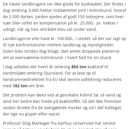
De lokale landbrugere var ikke glade for budskabet. Der findes i
dag omkring 3.000 hektar inddæmmet jord i Kolindsund, hvoraf
de 2.500 dyrkes. Jorden ejedes af godt 150 lodsejere, som hver
især blev stillet en kompensation på kr. 25.000,- pr. hektar i
udsigt, når og hvis området blev sat under vand.
Landbrugerne ville have kr. 100.000,- i stedet, så der var lagt op
til nye konfrontationer mellem landbrug og myndigheder.
Siden blev striden dog bilagt, idet amtet droppede planerne
om at oversvømme Kolindsund. I hvert fald for en stund.
I dag udledes der hvert år omkring
856 ton
kvælstof til
vandmiljøet omkring Djursland. For at leve op til
Vandrammedirektivet fra EU skal denne udledning reduceres
med
182 ton
om året.
Det problem kan løses ved at genskabe Kolind Sø, så vand og
land her bedre kan holde på kvælstoffet. Så det ikke fremover
vaskes direkte fra de overgødede marker og ud i det Kattegat,
der lige nu gisper efter vejret.
Professor Stiig Markager fra Aarhus Universitet har senest