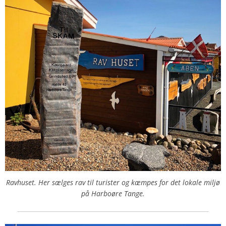
Ravhuset. Her sælges rav til turister og kæmpes for det lokale miljø
på Harboøre Tange.