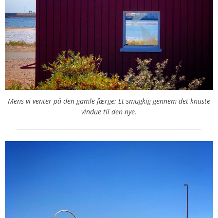
Mens vi venter på den gamle færge: Et smugkig gennem det knuste
vindue til den nye.