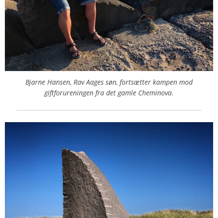
Bjarne Hansen, Rav Aages søn, fortsætter kampen mod
giftforureningen fra det gamle Cheminova.