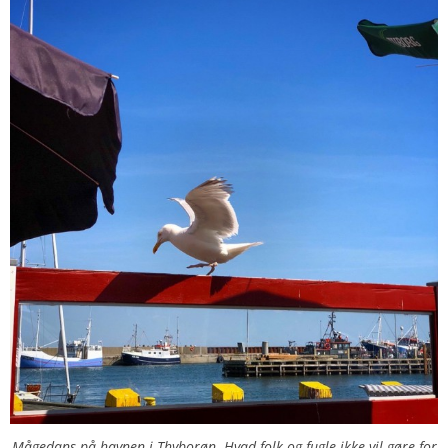
Mågedans på havnen i Thyborøn. Hvad folk og fugle ikke vil gøre for