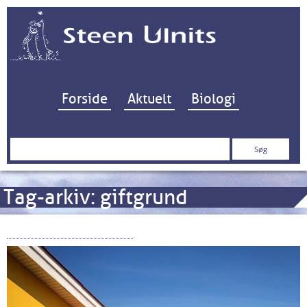
Hop til indhold
Forside
Aktuelt
Biologi
Søg
efter:
Tag-arkiv:
giftgrund
Sommer i Thyborøn