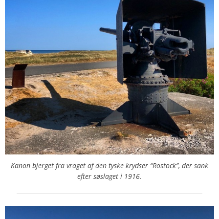
Kanon bjerget fra vraget af den tyske krydser “Rostock”, der sank
efter søslaget i 1916.