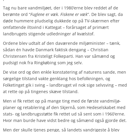
Tag nu bare vandmiljøet, der i 1980’erne blev reddet af de
berømte ord “
Fuglene er væk. Fiskene er væk
”. De blev sagt, da
døde hummere pludselig dukkede op på TV-skærmen efter
omfattende iltsvind i Kattegat – forårsaget af primært
landbrugets stigende udledninger af kvælstof.
Ordene blev udtalt af den daværende miljøminister – tænk,
sådan én havde Danmark faktisk dengang – Christian
Christensen fra Kristeligt Folkeparti. Han var såmænd og
pudsigt nok fra Ringkøbing som jeg selv.
De vise ord og den enkle konstatering af naturens sande, men
sørgelige tilstand vakte genklang hos befolkningen, og
Folketinget gik i sving – landbruget vil nok sige selvsving – med
at rette op på tingenes skæve tilstand.
Men vi fik rettet op på mange ting med de første vandmiljø-
planer og retablering af den Skjernå, som Hedeselskabet med
stats- og landbrugsstøtte fik rettet ud så sent som i 1960’erne.
Hvor man burde have vidst bedre og såmænd også gjorde det.
Men der skulle tjenes penge, så landets vandrigeste å blev