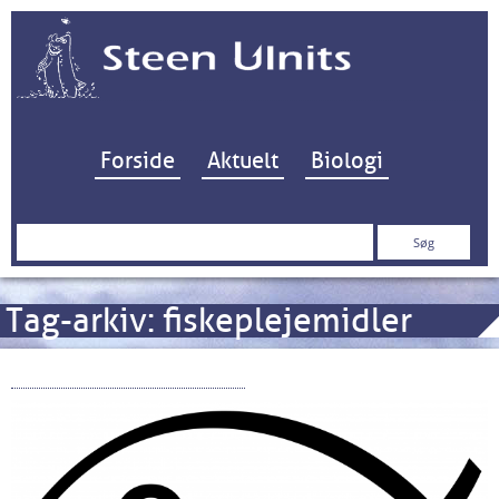
Hop til indhold
Forside
Aktuelt
Biologi
Søg
efter:
Tag-arkiv:
fiskeplejemidler
Vikaren fra Himmerige