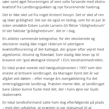
søer samt øget forureningen af vore salte farvande med ekstra
kvælstof fra Landbrugspakken og nye forurenende havbrug.
Det er ikke sket ud fra noget kristent livssyn. Det er sket af ren
og skær grådighed. Det var da også en teolog, som for et par år
siden omdøbte Esben Lunde Larsens (V) fiktive “rådighedsrum”
til det faktiske “grådighedsrum”, det er i dag.
En aldeles rammende betegnelse, for der eksisterede og
eksisterer stadig ikke noget råderum til yderligere
kvælstofforurening af det Kattegat, der gisper efter vejret med
algeblomst, iltsvind og fiskedød. Som stadig ikke lever op til
kravene om “god økologisk tilstand” i EU’s Vandrammedirektiv.
En lokal præst vovede ved høstgudstjenesten i 1997 som den
eneste at kritisere landbruget, da Mariager Fjord det år var
afgået ved døden – efter mange års overgødskning fra det
omkringliggende landbrug. Præsten mente ikke, at landbruget
bare sådan kunne fucke med det, der i hans øjne var Guds
skaberværk.
En lokal landboformand satte ham dog efterfølgende på plads
– med den udtalelse, at præsten jo var statsansat til at