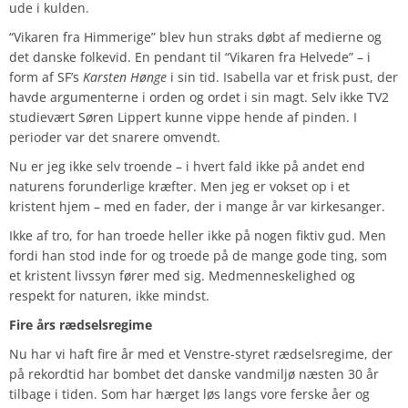
ude i kulden.
“Vikaren fra Himmerige” blev hun straks døbt af medierne og
det danske folkevid. En pendant til “Vikaren fra Helvede” – i
form af SF’s
Karsten Hønge
i sin tid. Isabella var et frisk pust, der
havde argumenterne i orden og ordet i sin magt. Selv ikke TV2
studievært Søren Lippert kunne vippe hende af pinden. I
perioder var det snarere omvendt.
Nu er jeg ikke selv troende – i hvert fald ikke på andet end
naturens forunderlige kræfter. Men jeg er vokset op i et
kristent hjem – med en fader, der i mange år var kirkesanger.
Ikke af tro, for han troede heller ikke på nogen fiktiv gud. Men
fordi han stod inde for og troede på de mange gode ting, som
et kristent livssyn fører med sig. Medmenneskelighed og
respekt for naturen, ikke mindst.
Fire års rædselsregime
Nu har vi haft fire år med et Venstre-styret rædselsregime, der
på rekordtid har bombet det danske vandmiljø næsten 30 år
tilbage i tiden. Som har hærget løs langs vore ferske åer og