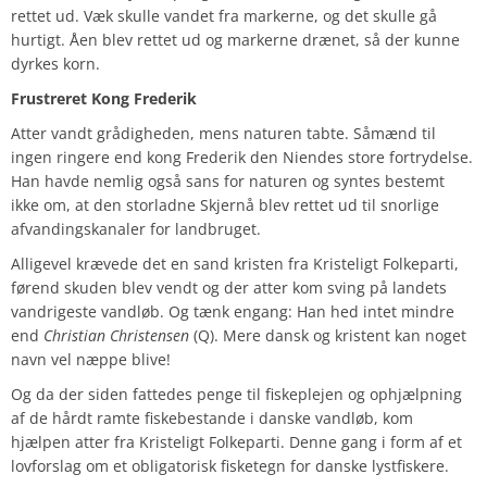
rettet ud. Væk skulle vandet fra markerne, og det skulle gå
hurtigt. Åen blev rettet ud og markerne drænet, så der kunne
dyrkes korn.
Frustreret Kong Frederik
Atter vandt grådigheden, mens naturen tabte. Såmænd til
ingen ringere end kong Frederik den Niendes store fortrydelse.
Han havde nemlig også sans for naturen og syntes bestemt
ikke om, at den storladne Skjernå blev rettet ud til snorlige
afvandingskanaler for landbruget.
Alligevel krævede det en sand kristen fra Kristeligt Folkeparti,
førend skuden blev vendt og der atter kom sving på landets
vandrigeste vandløb. Og tænk engang: Han hed intet mindre
end
Christian Christensen
(Q). Mere dansk og kristent kan noget
navn vel næppe blive!
Og da der siden fattedes penge til fiskeplejen og ophjælpning
af de hårdt ramte fiskebestande i danske vandløb, kom
hjælpen atter fra Kristeligt Folkeparti. Denne gang i form af et
lovforslag om et obligatorisk fisketegn for danske lystfiskere.