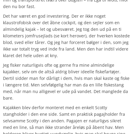
den nu bor fast.
Det har været en god investering. Der er ikke noget
klaustrofobisk over det åbne cockpit, og den sejler som en
almindelig kajak – let og ubesværet. Jeg tog den ud på en ti
kilometers jomfrusejlads (se kort herover), der hverken kostede
blod, sved eller tårer. Og jeg har forceret bølger i den, som jeg
ikke var totalt tryg ved inde fra land. Men den har indtil videre
klaret det hele uden at kny.
Jeg fisker naturligvis ofte og gerne fra mine almindelige
kajakker, selv om de altså aldrig bliver ideelle fiskefartøjer.
Dertil sidder man for dårligt i dem, hvis man skal kaste og fiske
i længere tid. Men selvfølgelig har man da en lille fiskestang
med, når man nu alligevel er ude på vandet. Det manglede da
bare.
Kajakken blev derfor monteret med en enkelt Scotty
stangholder i den ene side. Samt en praktisk pagajholder fra
selvsamme Scotty i den anden. Pagajen er naturligvs sikret
med en line, så man ikke strander åreløs på åbent hav. Men
holderen bliver hurtigt uundværlig, hvis man skal bruge sine