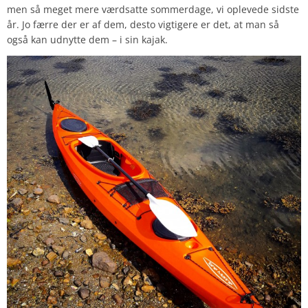
men så meget mere værdsatte sommerdage, vi oplevede sidste
år. Jo færre der er af dem, desto vigtigere er det, at man så
også kan udnytte dem – i sin kajak.