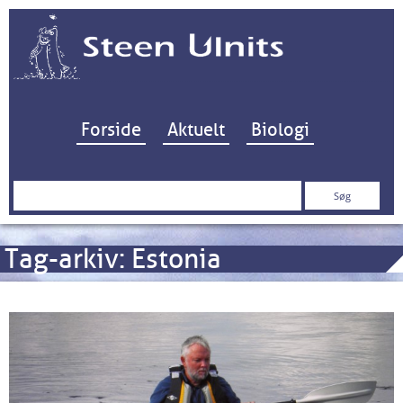
Hop til indhold
Forside
Aktuelt
Biologi
Søg
efter:
Tag-arkiv:
Estonia
Kajakliv på lavt vand