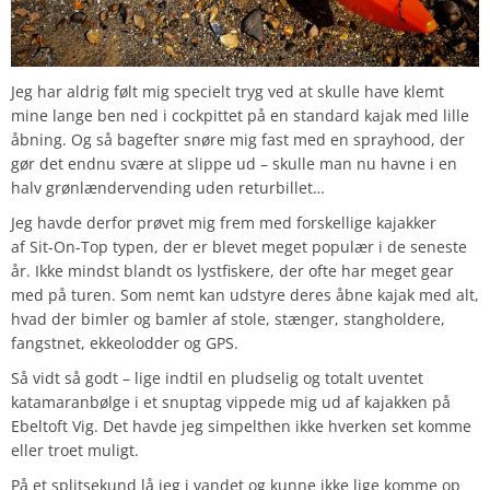
Jeg har aldrig følt mig specielt tryg ved at skulle have klemt
mine lange ben ned i cockpittet på en standard kajak med lille
åbning. Og så bagefter snøre mig fast med en sprayhood, der
gør det endnu svære at slippe ud – skulle man nu havne i en
halv grønlændervending uden returbillet…
Jeg havde derfor prøvet mig frem med forskellige kajakker
af Sit-On-Top typen, der er blevet meget populær i de seneste
år. Ikke mindst blandt os lystfiskere, der ofte har meget gear
med på turen. Som nemt kan udstyre deres åbne kajak med alt,
hvad der bimler og bamler af stole, stænger, stangholdere,
fangstnet, ekkeolodder og GPS.
Så vidt så godt – lige indtil en pludselig og totalt uventet
katamaranbølge i et snuptag vippede mig ud af kajakken på
Ebeltoft Vig. Det havde jeg simpelthen ikke hverken set komme
eller troet muligt.
På et splitsekund lå jeg i vandet og kunne ikke lige komme op