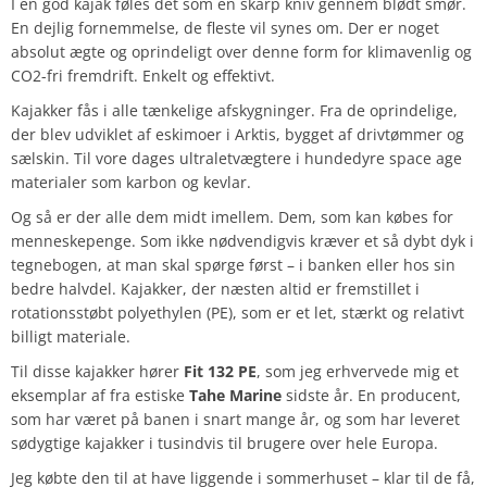
I en god kajak føles det som en skarp kniv gennem blødt smør.
En dejlig fornemmelse, de fleste vil synes om. Der er noget
absolut ægte og oprindeligt over denne form for klimavenlig og
CO2-fri fremdrift. Enkelt og effektivt.
Kajakker fås i alle tænkelige afskygninger. Fra de oprindelige,
der blev udviklet af eskimoer i Arktis, bygget af drivtømmer og
sælskin. Til vore dages ultraletvægtere i hundedyre space age
materialer som karbon og kevlar.
Og så er der alle dem midt imellem. Dem, som kan købes for
menneskepenge. Som ikke nødvendigvis kræver et så dybt dyk i
tegnebogen, at man skal spørge først – i banken eller hos sin
bedre halvdel. Kajakker, der næsten altid er fremstillet i
rotationsstøbt polyethylen (PE), som er et let, stærkt og relativt
billigt materiale.
Til disse kajakker hører
Fit 132 PE
, som jeg erhvervede mig et
eksemplar af fra estiske
Tahe Marine
sidste år. En producent,
som har været på banen i snart mange år, og som har leveret
sødygtige kajakker i tusindvis til brugere over hele Europa.
Jeg købte den til at have liggende i sommerhuset – klar til de få,