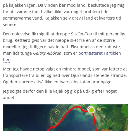
på kajakken igen. Da vinden bar mod land, besluttede jeg mig
for at svømme ind, hvilket ikke var noget problem i det
sommervarme vand. Kajakken selv drev i land et kvarters tid
senere.
Den oplevelse fik mig til at droppe Sit-On-Top til mit personlige
brug. Retfærdigvis var det næppe sket fra en af de større
modeller, jeg tidligere havde haft. Eksempelvis den robuste,
men lidt tunge
Galaxy Albóran
, som er
portrætteret i artiklen
her
.
Men jeg havde netop valgt en mindre model, som var lettere at
transportere fra bilen og ned over Djurslands stenede strande.
Og den klarede altså ikke en tværskibs katamaranbølge.
Jeg solgte derfor den lille kajak og gik på udkig efter noget
andet.