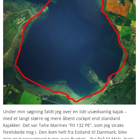
Under min søgning faldt jeg over en lidt usædvanlig kajak –
med et langt større og mere åbent cockpit end standard
kajakker. Det var Tahe Marines “Fit 132 PE”, som jeg straks
forelskede mig i. Den kom helt fra Estland til Danmark, blev
min og transporteret tværs over Bugten – fra Egå til Mols, hvor