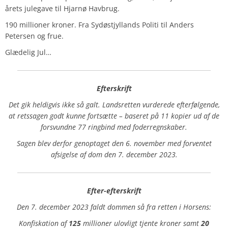
årets julegave til Hjarnø Havbrug.
190 millioner kroner. Fra Sydøstjyllands Politi til Anders
Petersen og frue.
Glædelig Jul…
Efterskrift
Det gik heldigvis ikke så galt. Landsretten vurderede efterfølgende,
at retssagen godt kunne fortsætte – baseret på 11 kopier ud af de
forsvundne 77 ringbind med foderregnskaber.
Sagen blev derfor genoptaget den 6. november med forventet
afsigelse af dom den 7. december 2023.
Efter-efterskrift
Den 7. december 2023 faldt dommen så fra retten i Horsens:
Konfiskation af
125
millioner ulovligt tjente kroner
samt
20