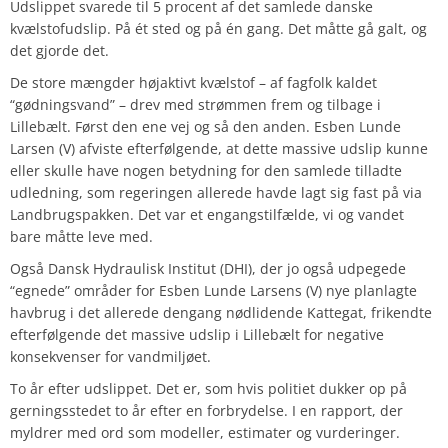
Udslippet svarede til 5 procent af det samlede danske
kvælstofudslip. På ét sted og på én gang. Det måtte gå galt, og
det gjorde det.
De store mængder højaktivt kvælstof – af fagfolk kaldet
“gødningsvand” – drev med strømmen frem og tilbage i
Lillebælt. Først den ene vej og så den anden. Esben Lunde
Larsen (V) afviste efterfølgende, at dette massive udslip kunne
eller skulle have nogen betydning for den samlede tilladte
udledning, som regeringen allerede havde lagt sig fast på via
Landbrugspakken. Det var et engangstilfælde, vi og vandet
bare måtte leve med.
Også Dansk Hydraulisk Institut (DHI), der jo også udpegede
“egnede” områder for Esben Lunde Larsens (V) nye planlagte
havbrug i det allerede dengang nødlidende Kattegat, frikendte
efterfølgende det massive udslip i Lillebælt for negative
konsekvenser for vandmiljøet.
To år efter udslippet. Det er, som hvis politiet dukker op på
gerningsstedet to år efter en forbrydelse. I en rapport, der
myldrer med ord som modeller, estimater og vurderinger.