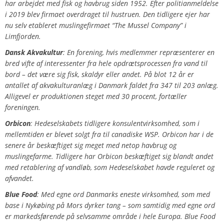
har arbejdet med fisk og havbrug siden 1952. Efter politianmeldelse
i 2019 blev firmaet overdraget til hustruen. Den tidligere ejer har
nu selv etableret muslingefirmaet “The Mussel Company” i
Limfjorden.
Dansk Akvakultur
: En forening, hvis medlemmer repræsenterer en
bred vifte af interessenter fra hele opdrætsprocessen fra vand til
bord – det være sig fisk, skaldyr eller andet. På blot 12 år er
antallet af akvakulturanlæg i Danmark faldet fra 347 til 203 anlæg.
Alligevel er produktionen steget med 30 procent, fortæller
foreningen.
Orbicon
: Hedeselskabets tidligere konsulentvirksomhed, som i
mellemtiden er blevet solgt fra til canadiske WSP. Orbicon har i de
senere år beskæftiget sig meget med netop havbrug og
muslingefarme. Tidligere har Orbicon beskæftiget sig blandt andet
med retablering af vandløb, som Hedeselskabet havde reguleret og
afvandet.
Blue Food
: Med egne ord Danmarks eneste virksomhed, som med
base i Nykøbing på Mors dyrker tang – som samtidig med egne ord
er markedsførende på selvsamme område i hele Europa. Blue Food