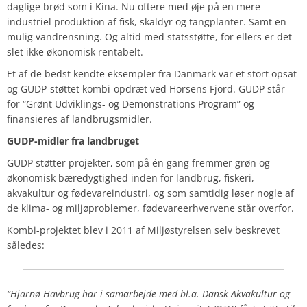
daglige brød som i Kina. Nu oftere med øje på en mere
industriel produktion af fisk, skaldyr og tangplanter. Samt en
mulig vandrensning. Og altid med statsstøtte, for ellers er det
slet ikke økonomisk rentabelt.
Et af de bedst kendte eksempler fra Danmark var et stort opsat
og GUDP-støttet kombi-opdræt ved Horsens Fjord. GUDP står
for “Grønt Udviklings- og Demonstrations Program” og
finansieres af landbrugsmidler.
GUDP-midler fra landbruget
GUDP støtter projekter, som på én gang fremmer grøn og
økonomisk bæredygtighed inden for landbrug, fiskeri,
akvakultur og fødevareindustri, og som samtidig løser nogle af
de klima- og miljøproblemer, fødevareerhvervene står overfor.
Kombi-projektet blev i 2011 af Miljøstyrelsen selv beskrevet
således:
“Hjarnø Havbrug har i samarbejde med bl.a. Dansk Akvakultur og