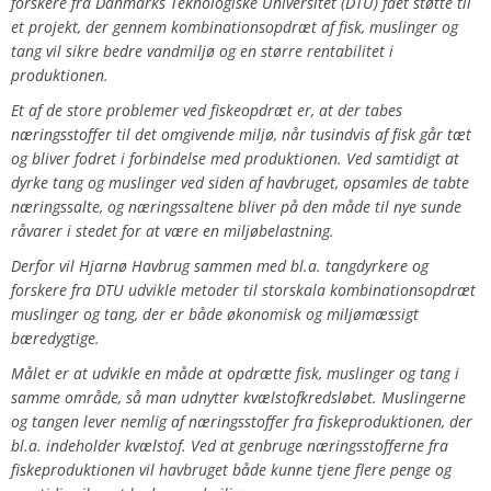
forskere fra Danmarks Teknologiske Universitet (DTU) fået støtte til
et projekt, der gennem kombinationsopdræt af fisk, muslinger og
tang vil sikre bedre vandmiljø og en større rentabilitet i
produktionen.
Et af de store problemer ved fiskeopdræt er, at der tabes
næringsstoffer til det omgivende miljø, når tusindvis af fisk går tæt
og bliver fodret i forbindelse med produktionen. Ved samtidigt at
dyrke tang og muslinger ved siden af havbruget, opsamles de tabte
næringssalte, og næringssaltene bliver på den måde til nye sunde
råvarer i stedet for at være en miljøbelastning.
Derfor vil Hjarnø Havbrug sammen med bl.a. tangdyrkere og
forskere fra DTU udvikle metoder til storskala kombinationsopdræt
muslinger og tang, der er både økonomisk og miljømæssigt
bæredygtige.
Målet er at udvikle en måde at opdrætte fisk, muslinger og tang i
samme område, så man udnytter kvælstofkredsløbet. Muslingerne
og tangen lever nemlig af næringsstoffer fra fiskeproduktionen, der
bl.a. indeholder kvælstof. Ved at genbruge næringsstofferne fra
fiskeproduktionen vil havbruget både kunne tjene flere penge og