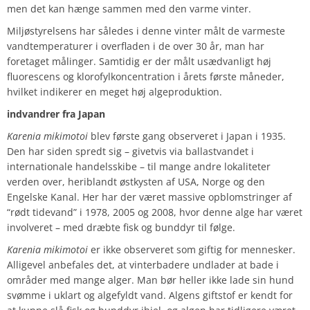
men det kan hænge sammen med den varme vinter.
Miljøstyrelsens har således i denne vinter målt de varmeste
vandtemperaturer i overfladen i de over 30 år, man har
foretaget målinger. Samtidig er der målt usædvanligt høj
fluorescens og klorofylkoncentration i årets første måneder,
hvilket indikerer en meget høj algeproduktion.
indvandrer fra Japan
Karenia mikimotoi
blev første gang observeret i Japan i 1935.
Den har siden spredt sig – givetvis via ballastvandet i
internationale handelsskibe – til mange andre lokaliteter
verden over, heriblandt østkysten af USA, Norge og den
Engelske Kanal. Her har der været massive opblomstringer af
“rødt tidevand” i 1978, 2005 og 2008, hvor denne alge har været
involveret – med dræbte fisk og bunddyr til følge.
Karenia mikimotoi
er ikke observeret som giftig for mennesker.
Alligevel anbefales det, at vinterbadere undlader at bade i
områder med mange alger. Man bør heller ikke lade sin hund
svømme i uklart og algefyldt vand. Algens giftstof er kendt for