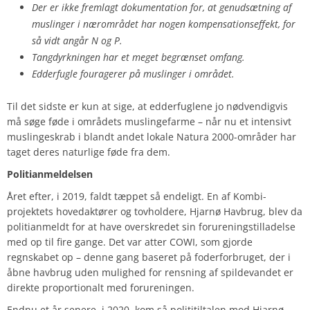
Der er ikke fremlagt dokumentation for, at genudsætning af
muslinger i nærområdet har nogen kompensationseffekt, for
så vidt angår N og P.
Tangdyrkningen har et meget begrænset omfang.
Edderfugle fouragerer på muslinger i området.
Til det sidste er kun at sige, at edderfuglene jo nødvendigvis
må søge føde i områdets muslingefarme – når nu et intensivt
muslingeskrab i blandt andet lokale Natura 2000-områder har
taget deres naturlige føde fra dem.
Politianmeldelsen
Året efter, i 2019, faldt tæppet så endeligt. En af Kombi-
projektets hovedaktører og tovholdere, Hjarnø Havbrug, blev da
politianmeldt for at have overskredet sin forureningstilladelse
med op til fire gange. Det var atter COWI, som gjorde
regnskabet op – denne gang baseret på foderforbruget, der i
åbne havbrug uden mulighed for rensning af spildevandet er
direkte proportionalt med forureningen.
Endnu et år senere, i 2020, kom så polititiltalen mod Hjarnø