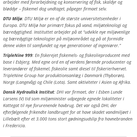
arbejder med forarbejdning og konservering af fisk, skaldyr og
bløddyr – fiskemel dog undtaget, påpeger firmaet selv.
DTU Miljø
: DTU Miljø er en af de største universitetsenheder i
Europa. DTU Miljø har primært fokus på vand, miljøteknologi og
bæredygtighed. Instituttet arbejder på at “udvikle nye miljøvenlige
og bæredygtige teknologier på miljøområdet og på at formidle
denne viden til samfundet og nye generationer af ingeniører.”
TripleNine 999
: En fiskerejet fiskemels- og fiskeolieproducent med
base i Esbjerg. Med egne ord en af verdens førende producenter og
leverandører af fiskemel, fiskeolie samt diesel til fiskerierhvervet.
TripleNine Group har produktionsanlæg i Danmark (Thyborøn),
Norge (Langevåg) og Chile (Lota). Samt aktiviteter i Asien og Afrika.
Dansk Hydraulisk Institut
: DHI var firmaet, der i Esben Lunde
Larsens (V) tid som miljøminister udpegede egnede lokaliteter i
Kattegat til nye forurenende havbrug. Det var også DHI, der
efterfølgende frikendte landbruget for at have skadet vandmiljøet i
Lillebælt efter et 3.000 tons stort gødningsudslip fra havnebranden
i Fredericia.