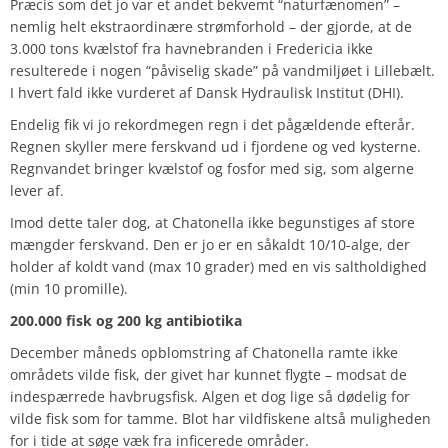
Præcis som det jo var et andet bekvemt “naturfænomen” –
nemlig helt ekstraordinære strømforhold – der gjorde, at de
3.000 tons kvælstof fra havnebranden i Fredericia ikke
resulterede i nogen “påviselig skade” på vandmiljøet i Lillebælt.
I hvert fald ikke vurderet af Dansk Hydraulisk Institut (DHI).
Endelig fik vi jo rekordmegen regn i det pågældende efterår.
Regnen skyller mere ferskvand ud i fjordene og ved kysterne.
Regnvandet bringer kvælstof og fosfor med sig, som algerne
lever af.
Imod dette taler dog, at Chatonella ikke begunstiges af store
mængder ferskvand. Den er jo er en såkaldt 10/10-alge, der
holder af koldt vand (max 10 grader) med en vis saltholdighed
(min 10 promille).
200.000 fisk og 200 kg antibiotika
December måneds opblomstring af Chatonella ramte ikke
områdets vilde fisk, der givet har kunnet flygte – modsat de
indespærrede havbrugsfisk. Algen et dog lige så dødelig for
vilde fisk som for tamme. Blot har vildfiskene altså muligheden
for i tide at søge væk fra inficerede områder.