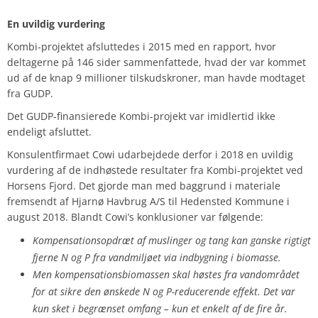
En uvildig vurdering
Kombi-projektet afsluttedes i 2015 med en rapport, hvor
deltagerne på 146 sider sammenfattede, hvad der var kommet
ud af de knap 9 millioner tilskudskroner, man havde modtaget
fra GUDP.
Det GUDP-finansierede Kombi-projekt var imidlertid ikke
endeligt afsluttet.
Konsulentfirmaet Cowi udarbejdede derfor i 2018 en uvildig
vurdering af de indhøstede resultater fra Kombi-projektet ved
Horsens Fjord. Det gjorde man med baggrund i materiale
fremsendt af Hjarnø Havbrug A/S til Hedensted Kommune i
august 2018. Blandt Cowi’s konklusioner var følgende:
Kompensationsopdræt af muslinger og tang kan ganske rigtigt
fjerne N og P fra vandmiljøet via indbygning i biomasse.
Men kompensationsbiomassen skal høstes fra vandområdet
for at sikre den ønskede N og P-reducerende effekt. Det var
kun sket i begrænset omfang – kun et enkelt af de fire år.