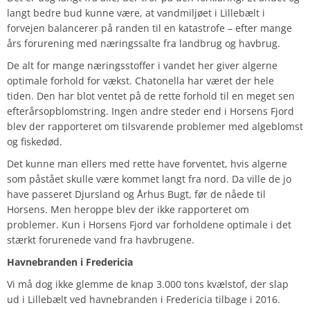
langt bedre bud kunne være, at vandmiljøet i Lillebælt i
forvejen balancerer på randen til en katastrofe – efter mange
års forurening med næringssalte fra landbrug og havbrug.
De alt for mange næringsstoffer i vandet her giver algerne
optimale forhold for vækst. Chatonella har været der hele
tiden. Den har blot ventet på de rette forhold til en meget sen
efterårsopblomstring. Ingen andre steder end i Horsens Fjord
blev der rapporteret om tilsvarende problemer med algeblomst
og fiskedød.
Det kunne man ellers med rette have forventet, hvis algerne
som påstået skulle være kommet langt fra nord. Da ville de jo
have passeret Djursland og Århus Bugt, før de nåede til
Horsens. Men heroppe blev der ikke rapporteret om
problemer. Kun i Horsens Fjord var forholdene optimale i det
stærkt forurenede vand fra havbrugene.
Havnebranden i Fredericia
Vi må dog ikke glemme de knap 3.000 tons kvælstof, der slap
ud i Lillebælt ved havnebranden i Fredericia tilbage i 2016.