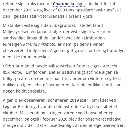
rettede sig straks mod de
Chatonella
-alger
, der kort før jul – i
december 2019 – tog livet af 600 tons høstklare havbrugsfisk i
den ligeledes stærkt forurenede Horsens Fjord.
Mistanken viste sig siden ubegrundet. I stedet fandt
Miljøstyrelsen en japansk alge, der viste sig at være den
sandsynlige årsag til de ilanddrevne sild i Limfjorden.
Furealgen
Karenia mikimotoi
er nemlig i denne vinter
observeret i Limfjorden. Algen er giftig over for fisk og bunddyr,
men ikke for mennesker.
I februar måned havde Miljøstyrelsen fundet algen,
Karenia
mikimotoi
, i Limfjorden. Det er usædvanligt at finde algen så
tidligt på året, da den normalt forsvinder om vinteren og først
dukker op igen sidst på sommeren. Karenia er ikke kendt som
nogen koldtvandsalge.
Algen blev observeret i sommeren 2019 især i området ved
Løgstør Bredning, hvor den blomstrede kraftigt op i løbet af
oktober. Masseopblomstringen varede ved i november og
december, og også i februar 2020 blev der observeret relativt
mange individer. Det er usædvanligt, at denne alge overvintrer,