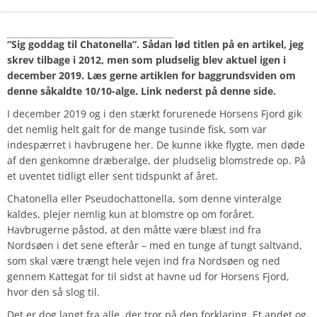
Chatonella vender tilbage
“Sig goddag til Chatonella”. Sådan lød
titlen på en artikel, jeg
skrev tilbage i 2012, men som pludselig blev aktuel igen i
december 2019. Læs gerne artiklen for baggrundsviden om
denne såkaldte 10/10-alge. Link nederst på denne side.
I december 2019 og i den stærkt forurenede Horsens Fjord gik
det nemlig helt galt for de mange tusinde fisk, som var
indespærret i havbrugene her. De kunne ikke flygte, men døde
af den genkomne dræberalge, der pludselig blomstrede op. På
et uventet tidligt eller sent tidspunkt af året.
Chatonella eller Pseudochattonella, som denne vinteralge
kaldes, plejer nemlig kun at blomstre op om foråret.
Havbrugerne påstod, at den måtte være blæst ind fra
Nordsøen i det sene efterår – med en tunge af tungt saltvand,
som skal være trængt hele vejen ind fra Nordsøen og ned
gennem Kattegat for til sidst at havne ud for Horsens Fjord,
hvor den så slog til.
Det er dog langt fra alle, der tror på den forklaring. Et andet og