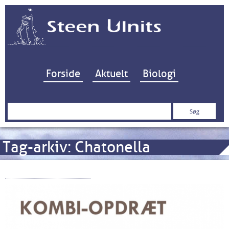
Hop til indhold
Forside
Aktuelt
Biologi
Søg
efter:
Tag-arkiv:
Chatonella
“KOMBI” projektet