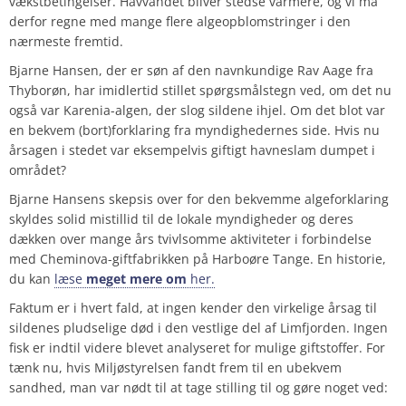
vækstbetingelser. Havvandet bliver stedse varmere, og vi må
derfor regne med mange flere algeopblomstringer i den
nærmeste fremtid.
Bjarne Hansen, der er søn af den navnkundige Rav Aage fra
Thyborøn, har imidlertid stillet spørgsmålstegn ved, om det nu
også var Karenia-algen, der slog sildene ihjel. Om det blot var
en bekvem (bort)forklaring fra myndighedernes side. Hvis nu
årsagen i stedet var eksempelvis giftigt havneslam dumpet i
området?
Bjarne Hansens skepsis over for den bekvemme algeforklaring
skyldes solid mistillid til de lokale myndigheder og deres
dækken over mange års tvivlsomme aktiviteter i forbindelse
med Cheminova-giftfabrikken på Harboøre Tange. En historie,
du kan
læse
meget
mere
om
her.
Faktum er i hvert fald, at ingen kender den virkelige årsag til
sildenes pludselige død i den vestlige del af Limfjorden. Ingen
fisk er indtil videre blevet analyseret for mulige giftstoffer. For
tænk nu, hvis Miljøstyrelsen fandt frem til en ubekvem
sandhed, man var nødt til at tage stilling til og gøre noget ved: