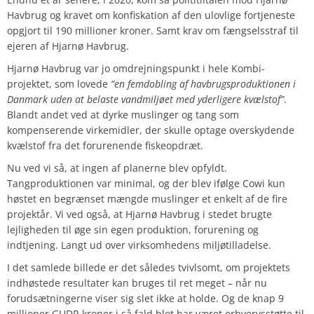
Havbrug og kravet om konfiskation af den ulovlige fortjeneste
opgjort til 190 millioner kroner. Samt krav om fængselsstraf til
ejeren af Hjarnø Havbrug.
Hjarnø Havbrug var jo omdrejningspunkt i hele Kombi-
projektet, som lovede
“en femdobling af havbrugsproduktionen i
Danmark uden at belaste vandmiljøet med yderligere kvælstof”
.
Blandt andet ved at dyrke muslinger og tang som
kompenserende virkemidler, der skulle optage overskydende
kvælstof fra det forurenende fiskeopdræt.
Nu ved vi så, at ingen af planerne blev opfyldt.
Tangproduktionen var minimal, og der blev ifølge Cowi kun
høstet en begrænset mængde muslinger et enkelt af de fire
projektår. Vi ved også, at Hjarnø Havbrug i stedet brugte
lejligheden til øge sin egen produktion, forurening og
indtjening. Langt ud over virksomhedens miljøtilladelse.
I det samlede billede er det således tvivlsomt, om projektets
indhøstede resultater kan bruges til ret meget – når nu
forudsætningerne viser sig slet ikke at holde. Og de knap 9
millioner GUDP-kroner i så fald blot har været erhvervsstøtte til