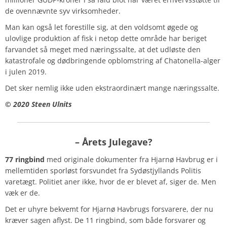
de ovennævnte syv virksomheder.
Man kan også let forestille sig, at den voldsomt øgede og
ulovlige produktion af fisk i netop dette område har beriget
farvandet så meget med næringssalte, at det udløste den
katastrofale og dødbringende opblomstring af Chatonella-alger
i julen 2019.
Det sker nemlig ikke uden ekstraordinært mange næringssalte.
© 2020 Steen Ulnits
– Årets Julegave?
77 ringbind
med originale dokumenter fra Hjarnø Havbrug er i
mellemtiden sporløst forsvundet fra Sydøstjyllands Politis
varetægt. Politiet aner ikke, hvor de er blevet af, siger de. Men
væk er de.
Det er uhyre bekvemt for Hjarnø Havbrugs forsvarere, der nu
kræver sagen aflyst. De 11 ringbind, som både forsvarer og