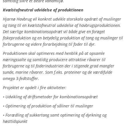
samtidig sikre et bedre vandmiljø.
Kvælstofneutral udvidelse af produktionen
Hjarnø Havbrug vil konkret udvikle storskala opdræt af muslinger
og tang til en kvælstofneutral udvidelse af havbrugsproduktionen.
Det særlige kombinationsopdræt vil både give en forøget
fiskeproduktion og en betydelig produktion af tang og muslinger til
forbrugerne og videre forarbejdning til foder til dyr.
Produktionen skal optimeres med henblik på at opsamle
næringssalte og samtidig producere attraktive råvarer til
forbrugerne og til foderindustrien der i stigende grad mangler
sunde, marine råvarer. Som f.eks. proteiner og de værdifulde
omega 3-fedtstoffer.
Projektet er opdelt i fire aktiviteter:
• Udvikling af driftsmetoder for kombinationsopdræt
• Optimering af produktion af såliner til muslinger
• Forædling af sukkertang samt optimering af dyrkning og
høsttidspunkt