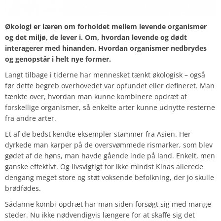
Økologi er læren om forholdet mellem levende organismer
og det miljø, de lever i. Om, hvordan levende og dødt
interagerer med hinanden. Hvordan organismer nedbrydes
og genopstår i helt nye former.
Langt tilbage i tiderne har mennesket tænkt økologisk – også
før dette begreb overhovedet var opfundet eller defineret. Man
tænkte over, hvordan man kunne kombinere opdræt af
forskellige organismer, så enkelte arter kunne udnytte resterne
fra andre arter.
Et af de bedst kendte eksempler stammer fra Asien. Her
dyrkede man karper på de oversvømmede rismarker, som blev
gødet af de høns, man havde gående inde på land. Enkelt, men
ganske effektivt. Og livsvigtigt for ikke mindst Kinas allerede
dengang meget store og støt voksende befolkning, der jo skulle
brødfødes.
Sådanne kombi-opdræt har man siden forsøgt sig med mange
steder. Nu ikke nødvendigvis længere for at skaffe sig det