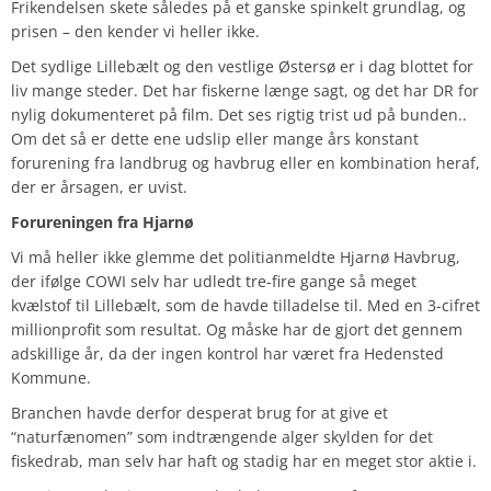
Frikendelsen skete således på et ganske spinkelt grundlag, og
prisen – den kender vi heller ikke.
Det sydlige Lillebælt og den vestlige Østersø er i dag blottet for
liv mange steder. Det har fiskerne længe sagt, og det har DR for
nylig dokumenteret på film. Det ses rigtig trist ud på bunden..
Om det så er dette ene udslip eller mange års konstant
forurening fra landbrug og havbrug eller en kombination heraf,
der er årsagen, er uvist.
Forureningen fra Hjarnø
Vi må heller ikke glemme det politianmeldte Hjarnø Havbrug,
der ifølge COWI selv har udledt tre-fire gange så meget
kvælstof til Lillebælt, som de havde tilladelse til. Med en 3-cifret
millionprofit som resultat. Og måske har de gjort det gennem
adskillige år, da der ingen kontrol har været fra Hedensted
Kommune.
Branchen havde derfor desperat brug for at give et
“naturfænomen” som indtrængende alger skylden for det
fiskedrab, man selv har haft og stadig har en meget stor aktie i.