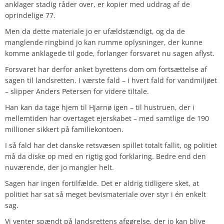
anklager stadig råder over, er kopier med uddrag af de
oprindelige 77.
Men da dette materiale jo er ufældstændigt, og da de
manglende ringbind jo kan rumme oplysninger, der kunne
komme anklagede til gode, forlanger forsvaret nu sagen aflyst.
Forsvaret har derfor anket byrettens dom om fortsættelse af
sagen til landsretten. I værste fald – i hvert fald for vandmiljøet
– slipper Anders Petersen for videre tiltale.
Han kan da tage hjem til Hjarnø igen – til hustruen, der i
mellemtiden har overtaget ejerskabet – med samtlige de 190
millioner sikkert på familiekontoen.
I så fald har det danske retsvæsen spillet totalt fallit, og politiet
må da diske op med en rigtig god forklaring. Bedre end den
nuværende, der jo mangler helt.
Sagen har ingen fortilfælde. Det er aldrig tidligere sket, at
politiet har sat så meget bevismateriale over styr i én enkelt
sag.
Vi venter spændt på landsrettens afgørelse, der jo kan blive