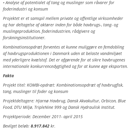
• Analyse af potentialet af tang og muslinger som råvarer for
foderindustri og konsum
Projektet er et samspil mellem private og offentlige virksomheder
og har deltagelse af aktører inden for både havbrugs-, tang- og
muslingeproduktion, foderindustrien, rådgivere og
forskningsinstitutioner.
Kombinationsopdræt forventes at kunne muliggøre en femdobling
af havbrugsproduktionen i Danmark uden at belaste vandmiljøet
med yderligere kvælstof. Det er afgørende for at sikre havbrugenes
internationale konkurrencedygtighed og for at kunne øge eksporten.
Fakta
Projekt titel: KOMBI-opdræt: Kombinationsopdræt af havbrugfisk,
tang, muslinger til foder og konsum
Projektdeltagere:
Hjarnø Havbrug, Dansk Akvakultur, Orbicon, Blue
Food, DTU Miljø, TripleNine 999 og Dansk Hydraulisk Institut.
Projektperiode: December 2011- april 2015
Bevilget beløb:
8.917.842
kr.