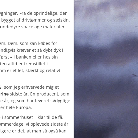
kygninger. Fra de oprindelige, der
s, bygget af drivtømmer og sælskin.
 hundedyre space age materialer
lem. Dem, som kan købes for
igvis kræver et så dybt dyk i
ørst – i banken eller hos sin
n altid er fremstillet i
om er et let, stærkt og relativt
E
, som jeg erhvervede mig et
rine
sidste år. En producent, som
e år, og som har leveret sødygtige
ver hele Europa.
 i sommerhuset – klar til de få,
mmerdage, vi oplevede sidste år.
tigere er det, at man så også kan