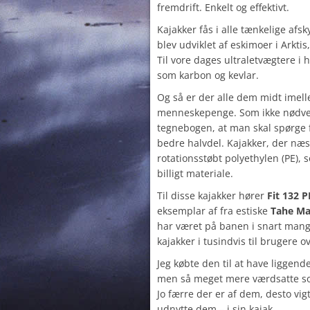
fremdrift. Enkelt og effektivt.
Kajakker fås i alle tænkelige afs
blev udviklet af eskimoer i Arkti
Til vore dages ultraletvægtere i
som karbon og kevlar.
Og så er der alle dem midt imel
menneskepenge. Som ikke nødvend
tegnebogen, at man skal spørge f
bedre halvdel. Kajakker, der næste
rotationsstøbt polyethylen (PE), s
billigt materiale.
Til disse kajakker hører
Fit 132 P
eksemplar af fra estiske
Tahe Ma
har været på banen i snart mang
kajakker i tusindvis til brugere o
Jeg købte den til at have liggende
men så meget mere værdsatte so
Jo færre der er af dem, desto vig
udnytte dem – i sin kajak.