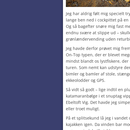
Jeg har aldrig følt mig specielt t
lange ben ned i cockpittet på en
Og så bagefter snøre mig fast m
endnu svære at slippe ud – skul
grønlændervending uden returbi
Jeg havde derfor prøvet mig frem 
On-Top typen, der er blevet mege
mindst blandt os lystfiskere, de
turen. Som nemt kan udstyre der
bimler og bamler af stole, stæng
ekkeolodder og GPS.
Så vidt så godt – lige indtil en pl
katamaranbølge i et snuptag vip
Ebeltoft Vig. Det havde jeg simp
eller troet muligt.
På et splitsekund lå jeg i vande
kajakken igen. Da vinden bar mod