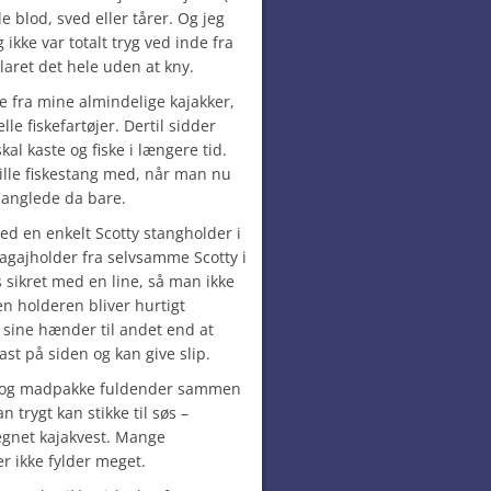
e blod, sved eller tårer. Og jeg
 ikke var totalt tryg ved inde fra
laret det hele uden at kny.
ne fra mine almindelige kajakker,
lle fiskefartøjer. Dertil sidder
al kaste og fiske i længere tid.
ille fiskestang med, når man nu
manglede da bare.
d en enkelt Scotty stangholder i
agajholder fra selvsamme Scotty i
 sikret med en line, så man ikke
n holderen bliver hurtigt
 sine hænder til andet end at
ast på siden og kan give slip.
øj og madpakke fuldender sammen
n trygt kan stikke til søs –
l egnet kajakvest. Mange
r ikke fylder meget.