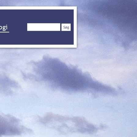
Søg
ogi
efter: