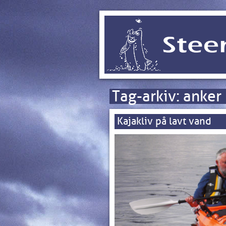
Tag-arkiv:
anker
Kajakliv på lavt vand