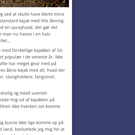
ryg ved at skulle have klemt mine
 standard kajak med lille åbning.
ed en sprayhood, der gør det
le man nu havne i en halv
llet…
med forskellige kajakker af Sit-
t populær i de seneste år. Ikke
r ofte har meget gear med på
es åbne kajak med alt, hvad der
er, stangholdere, fangstnet,
udselig og totalt uventet
pede mig ud af kajakken på
elthen ikke hverken set komme
t og kunne ikke lige komme op på
 land, besluttede jeg mig for at