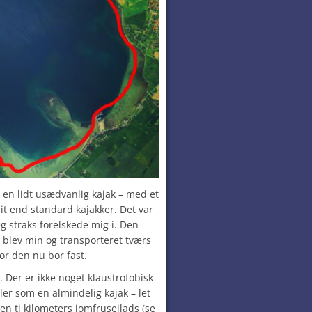
 en lidt usædvanlig kajak – med et
it end standard kajakker. Det var
g straks forelskede mig i. Den
, blev min og transporteret tværs
vor den nu bor fast.
 Der er ikke noget klaustrofobisk
ler som en almindelig kajak – let
en ti kilometers jomfrusejlads (se