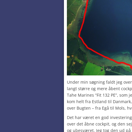
Under min søgning faldt jeg over
langt større og mere åbent cockp
Tahe Marines “Fit 132 PE”, som je
kom helt fra Estland til Danmark
over Bugten – fra Egå til Mols, h
Det har været en god investering.
over det åbne cockpit, og den sej
og ubesværet. Jeg tog den ud på 