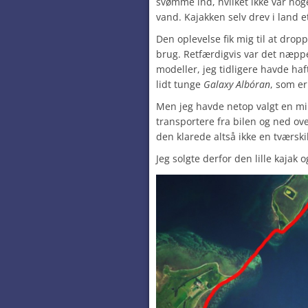
svømme ind, hvilket ikke var no
vand. Kajakken selv drev i land e
Den oplevelse fik mig til at drop
brug. Retfærdigvis var det næppe
modeller, jeg tidligere havde ha
lidt tunge
Galaxy Albóran
, som e
Men jeg havde netop valgt en mi
transportere fra bilen og ned ov
den klarede altså ikke en tværsk
Jeg solgte derfor den lille kajak 