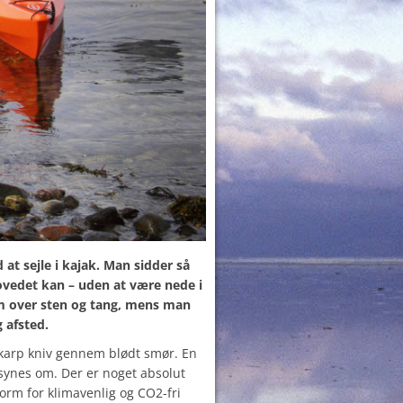
 at sejle i kajak. Man sidder så
vedet kan – uden at være nede i
m over sten og tang, mens man
 afsted.
skarp kniv gennem blødt smør. En
 synes om. Der er noget absolut
orm for klimavenlig og CO2-fri