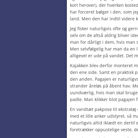
kort herover), der hverken kosted
har forceret bølger i den, som jeg
land. Men den har indtil videre k
Jeg fisker naturligvis ofte og ger
selv om de altså aldrig bliver idee
man for dårligt i dem, hvis man sk
Men selvfølgelig har man da en l
alligevel er ude på vandet. Det 
Kajakken blev derfor monteret me
den ene side. Samt en praktisk p
den anden. Pagajen er naturligvs
strander åreløs på åbent hav. Me
uundværlig, hvis man skal bruge
padle. Man klikker blot pagajen f
En vandtæt pakpose til ekstrat
med et lille anker udstyret, så ma
naturligvis altid iklædt en derti
foretrækker oppustelige veste, de