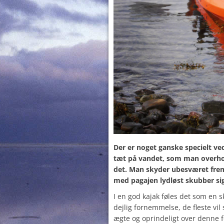
Der er noget ganske specielt ved
tæt på vandet, som man overho
det. Man skyder ubesværet fre
med pagajen lydløst skubber sig
I en god kajak føles det som en 
dejlig fornemmelse, de fleste vil
ægte og oprindeligt over denne f