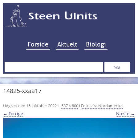
Hop til indhold
Forside
Aktuelt
Biologi
Søg
efter:
14825-xxaa17
Udgivet den
15. oktober 2022
i
,
537 × 800
i
Fotos fra Nordamerika
.
← Forrige
Næste →