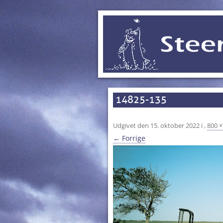
14825-135
Udgivet den
15. oktober 2022
i
,
800 ×
← Forrige