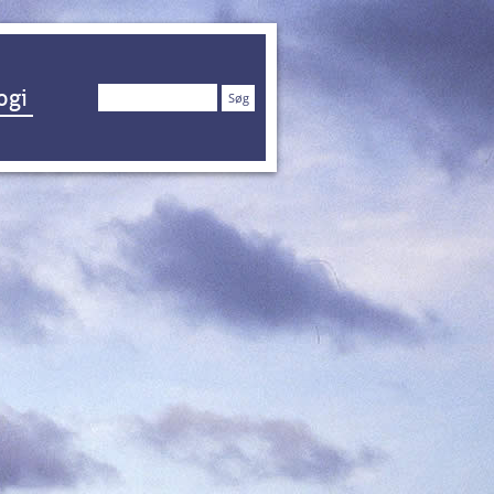
Søg
ogi
efter: