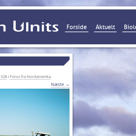
Hop til indhold
Forside
Aktuelt
Biol
 528
i
Fotos fra Nordamerika
.
Næste →