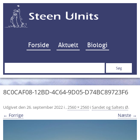
Hop til indhold
Forside
Aktuelt
Biologi
Søg
efter:
8C0CAF08-12BD-4C64-9D05-D74BC89723F6
Udgivet den
26. september 2022
i
,
2560 × 2560
i
Sandet og Saltets Ø
.
← Forrige
Næste →