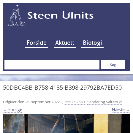
Hop til indhold
Forside
Aktuelt
Biologi
Søg
efter:
50DBC4BB-B758-4185-B398-29792BA7ED50
Udgivet den
26. september 2022
i
,
2560 × 2560
i
Sandet og Saltets Ø
.
← Forrige
Næste →