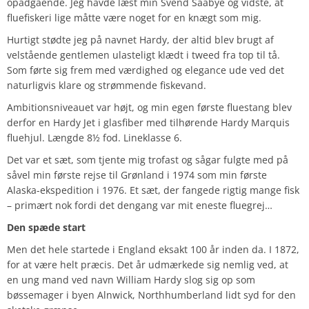
opadgående. Jeg havde læst min Svend Saabye og vidste, at
fluefiskeri lige måtte være noget for en knægt som mig.
Hurtigt stødte jeg på navnet Hardy, der altid blev brugt af
velstående gentlemen ulasteligt klædt i tweed fra top til tå.
Som førte sig frem med værdighed og elegance ude ved det
naturligvis klare og strømmende fiskevand.
Ambitionsniveauet var højt, og min egen første fluestang blev
derfor en Hardy Jet i glasfiber med tilhørende Hardy Marquis
fluehjul. Længde 8½ fod. Lineklasse 6.
Det var et sæt, som tjente mig trofast og sågar fulgte med på
såvel min første rejse til Grønland i 1974 som min første
Alaska-ekspedition i 1976. Et sæt, der fangede rigtig mange fisk
– primært nok fordi det dengang var mit eneste fluegrej…
Den spæde start
Men det hele startede i England eksakt 100 år inden da. I 1872,
for at være helt præcis. Det år udmærkede sig nemlig ved, at
en ung mand ved navn William Hardy slog sig op som
bøssemager i byen Alnwick, Northhumberland lidt syd for den