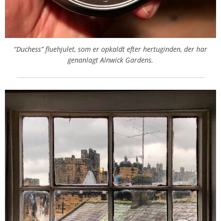
“Duchess” fluehjulet, som er opkaldt efter hertuginden, der har
genanlagt Alnwick Gardens.