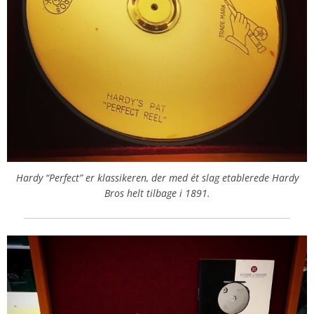
Hardy “Perfect” er klassikeren, der med ét slag etablerede Hardy
Bros helt tilbage i 1891.