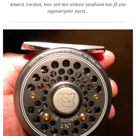
Alnwick Gardens, hvor selv den vildeste vandhund kan få sine
ingeniørlyster styret…