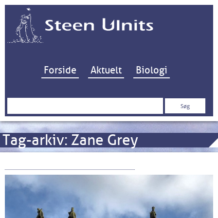
Hop til indhold
Forside
Aktuelt
Biologi
Søg
efter:
Tag-arkiv:
Zane Grey
Hardy Bros – besøg i Alnwick