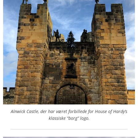
Alnwick Castle, der har været forbillede for House of Hardy’s
klassiske “borg” logo.