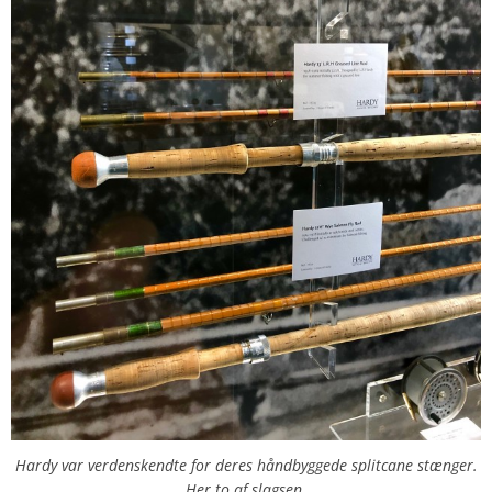
Hardy var verdenskendte for deres håndbyggede splitcane stænger.
Her to af slagsen.