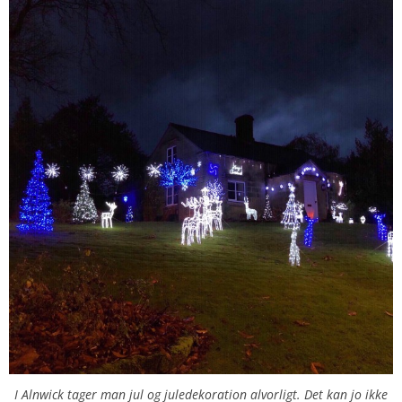
I Alnwick tager man jul og juledekoration alvorligt. Det kan jo ikke