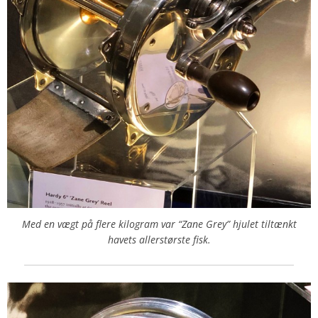
Med en vægt på flere kilogram var “Zane Grey” hjulet tiltænkt
havets allerstørste fisk.