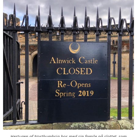
Hertugen af Northumbria bor med sin famile på slottet, som