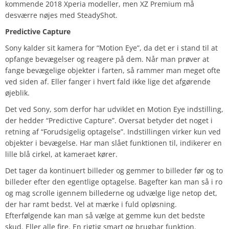
kommende 2018 Xperia modeller, men XZ Premium må
desværre nøjes med SteadyShot.
Predictive Capture
Sony kalder sit kamera for “Motion Eye”, da det er i stand til at
opfange bevægelser og reagere på dem. Når man prøver at
fange bevægelige objekter i farten, så rammer man meget ofte
ved siden af. Eller fanger i hvert fald ikke lige det afgørende
øjeblik.
Det ved Sony, som derfor har udviklet en Motion Eye indstilling,
der hedder “Predictive Capture”. Oversat betyder det noget i
retning af “Forudsigelig optagelse”. Indstillingen virker kun ved
objekter i bevægelse. Har man slået funktionen til, indikerer en
lille blå cirkel, at kameraet kører.
Det tager da kontinuert billeder og gemmer to billeder før og to
billeder efter den egentlige optagelse. Bagefter kan man så i ro
og mag scrolle igennem billederne og udvælge lige netop det,
der har ramt bedst. Vel at mærke i fuld opløsning.
Efterfølgende kan man så vælge at gemme kun det bedste
skud. Eller alle fire. En rigtig smart og brugbar funktion.