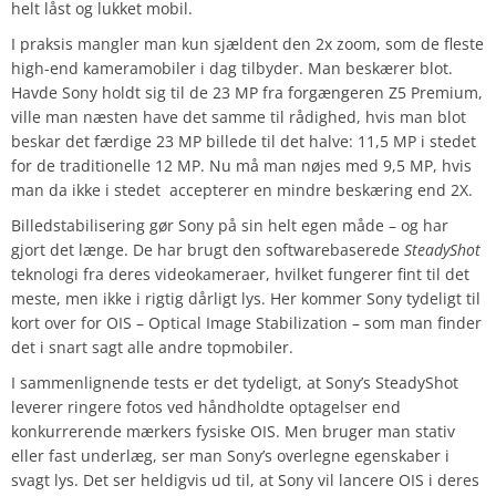
helt låst og lukket mobil.
I praksis mangler man kun sjældent den 2x zoom, som de fleste
high-end kameramobiler i dag tilbyder. Man beskærer blot.
Havde Sony holdt sig til de 23 MP fra forgængeren Z5 Premium,
ville man næsten have det samme til rådighed, hvis man blot
beskar det færdige 23 MP billede til det halve: 11,5 MP i stedet
for de traditionelle 12 MP. Nu må man nøjes med 9,5 MP, hvis
man da ikke i stedet accepterer en mindre beskæring end 2X.
Billedstabilisering gør Sony på sin helt egen måde – og har
gjort det længe. De har brugt den softwarebaserede
SteadyShot
teknologi fra deres videokameraer, hvilket fungerer fint til det
meste, men ikke i rigtig dårligt lys. Her kommer Sony tydeligt til
kort over for OIS – Optical Image Stabilization – som man finder
det i snart sagt alle andre topmobiler.
I sammenlignende tests er det tydeligt, at Sony’s SteadyShot
leverer ringere fotos ved håndholdte optagelser end
konkurrerende mærkers fysiske OIS. Men bruger man stativ
eller fast underlæg, ser man Sony’s overlegne egenskaber i
svagt lys. Det ser heldigvis ud til, at Sony vil lancere OIS i deres