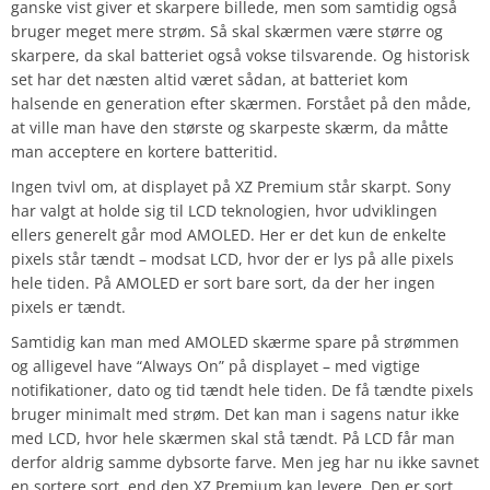
ganske vist giver et skarpere billede, men som samtidig også
bruger meget mere strøm. Så skal skærmen være større og
skarpere, da skal batteriet også vokse tilsvarende. Og historisk
set har det næsten altid været sådan, at batteriet kom
halsende en generation efter skærmen. Forstået på den måde,
at ville man have den største og skarpeste skærm, da måtte
man acceptere en kortere batteritid.
Ingen tvivl om, at displayet på XZ Premium står skarpt. Sony
har valgt at holde sig til LCD teknologien, hvor udviklingen
ellers generelt går mod AMOLED. Her er det kun de enkelte
pixels står tændt – modsat LCD, hvor der er lys på alle pixels
hele tiden. På AMOLED er sort bare sort, da der her ingen
pixels er tændt.
Samtidig kan man med AMOLED skærme spare på strømmen
og alligevel have “Always On” på displayet – med vigtige
notifikationer, dato og tid tændt hele tiden. De få tændte pixels
bruger minimalt med strøm. Det kan man i sagens natur ikke
med LCD, hvor hele skærmen skal stå tændt. På LCD får man
derfor aldrig samme dybsorte farve. Men jeg har nu ikke savnet
en sortere sort, end den XZ Premium kan levere. Den er sort