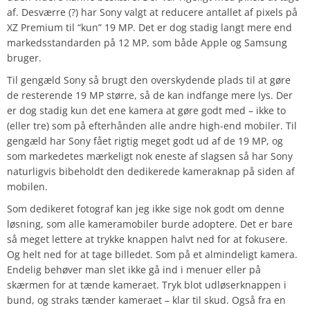
af. Desværre (?) har Sony valgt at reducere antallet af pixels på
XZ Premium til “kun” 19 MP. Det er dog stadig langt mere end
markedsstandarden på 12 MP, som både Apple og Samsung
bruger.
Til gengæld Sony så brugt den overskydende plads til at gøre
de resterende 19 MP større, så de kan indfange mere lys. Der
er dog stadig kun det ene kamera at gøre godt med – ikke to
(eller tre) som på efterhånden alle andre high-end mobiler. Til
gengæld har Sony fået rigtig meget godt ud af de 19 MP, og
som markedetes mærkeligt nok eneste af slagsen så har Sony
naturligvis bibeholdt den dedikerede kameraknap på siden af
mobilen.
Som dedikeret fotograf kan jeg ikke sige nok godt om denne
løsning, som alle kameramobiler burde adoptere. Det er bare
så meget lettere at trykke knappen halvt ned for at fokusere.
Og helt ned for at tage billedet. Som på et almindeligt kamera.
Endelig behøver man slet ikke gå ind i menuer eller på
skærmen for at tænde kameraet. Tryk blot udløserknappen i
bund, og straks tænder kameraet – klar til skud. Også fra en