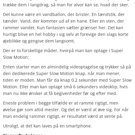
trække dem i langdrag, så man for alvor kan se, hvad der sker.
Det kunne være en vandballon, der brister. En tændstik, der
tænder. Vand, der kommer ud af en hane. Eller en sten, der
rammer vandet. Kun fantasien sætter grænser her. Det kan
hurtigt blive en hel hobby i sig selv at forevige den slags korte
øjeblikke og gengive dem langsomt.
Der er to forskellige måder, hvorpå man kan optage i Super
Slow Motion:
Enten starter man en almindelig videoptagelse og trykker så på
den dedikerede Super Slow Motion knap, når man mener,
tiden er moden. Man får da knap 0,2 sekunder med Super Slow
Motion. Eller man kan optage små 6 sekunders videoklip, hvis
man nu ikke ønsker at få begivenheder før og efter med.
Eneste problem i begge tilfælde er at ramme rigtigt, men
øvelse gør som altid mester. Og det er værd at øve sig. For når
man endelig rammer rigtigt, er resultatet værd at vente på.
Utroligt, at det kan laves på en smartphone.