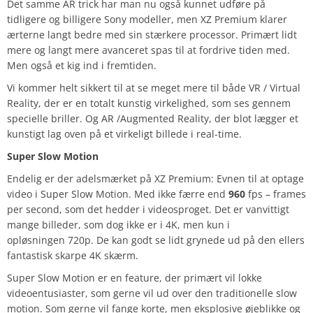
Det samme AR trick har man nu også kunnet udføre på
tidligere og billigere Sony modeller, men XZ Premium klarer
ærterne langt bedre med sin stærkere processor. Primært lidt
mere og langt mere avanceret spas til at fordrive tiden med.
Men også et kig ind i fremtiden.
Vi kommer helt sikkert til at se meget mere til både VR / Virtual
Reality, der er en totalt kunstig virkelighed, som ses gennem
specielle briller. Og AR /Augmented Reality, der blot lægger et
kunstigt lag oven på et virkeligt billede i real-time.
Super Slow Motion
Endelig er der adelsmærket på XZ Premium: Evnen til at optage
video i Super Slow Motion. Med ikke færre end
960
fps – frames
per second, som det hedder i videosproget. Det er vanvittigt
mange billeder, som dog ikke er i 4K, men kun i
opløsningen 720p. De kan godt se lidt grynede ud på den ellers
fantastisk skarpe 4K skærm.
Super Slow Motion er en feature, der primært vil lokke
videoentusiaster, som gerne vil ud over den traditionelle slow
motion. Som gerne vil fange korte, men eksplosive øjeblikke og