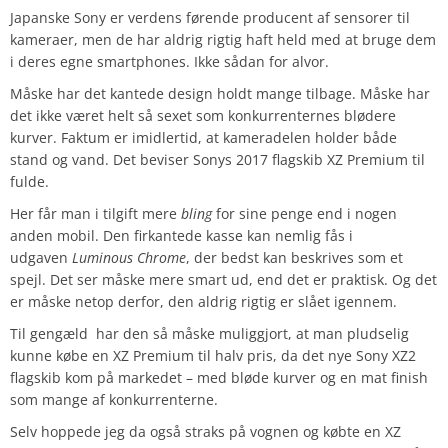
Japanske Sony er verdens førende producent af sensorer til
kameraer, men de har aldrig rigtig haft held med at bruge dem
i deres egne smartphones. Ikke sådan for alvor.
Måske har det kantede design holdt mange tilbage. Måske har
det ikke været helt så sexet som konkurrenternes blødere
kurver. Faktum er imidlertid, at kameradelen holder både
stand og vand. Det beviser Sonys 2017 flagskib XZ Premium til
fulde.
Her får man i tilgift mere
bling
for sine penge end i nogen
anden mobil. Den firkantede kasse kan nemlig fås i
udgaven
Luminous Chrome
, der bedst kan beskrives som et
spejl. Det ser måske mere smart ud, end det er praktisk. Og det
er måske netop derfor, den aldrig rigtig er slået igennem.
Til gengæld har den så måske muliggjort, at man pludselig
kunne købe en XZ Premium til halv pris, da det nye Sony XZ2
flagskib kom på markedet – med bløde kurver og en mat finish
som mange af konkurrenterne.
Selv hoppede jeg da også straks på vognen og købte en XZ