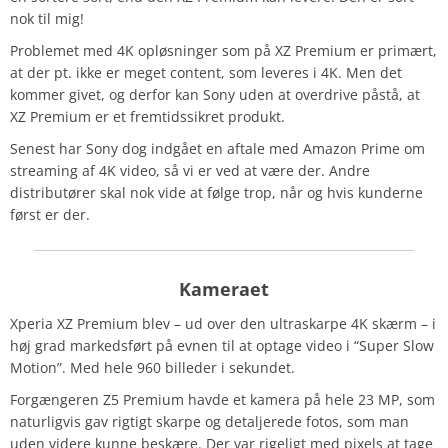
nok til mig!
Problemet med 4K opløsninger som på XZ Premium er primært,
at der pt. ikke er meget content, som leveres i 4K. Men det
kommer givet, og derfor kan Sony uden at overdrive påstå, at
XZ Premium er et fremtidssikret produkt.
Senest har Sony dog indgået en aftale med Amazon Prime om
streaming af 4K video, så vi er ved at være der. Andre
distributører skal nok vide at følge trop, når og hvis kunderne
først er der.
Kameraet
Xperia XZ Premium blev – ud over den ultraskarpe 4K skærm – i
høj grad markedsført på evnen til at optage video i “Super Slow
Motion”. Med hele 960 billeder i sekundet.
Forgængeren Z5 Premium havde et kamera på hele 23 MP, som
naturligvis gav rigtigt skarpe og detaljerede fotos, som man
uden videre kunne beskære. Der var rigeligt med pixels at tage