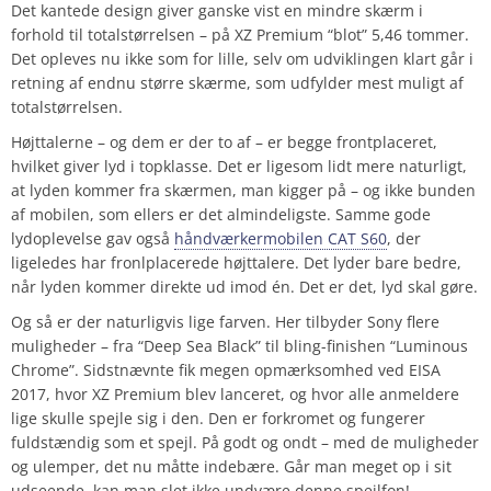
Det kantede design giver ganske vist en mindre skærm i
forhold til totalstørrelsen – på XZ Premium “blot” 5,46 tommer.
Det opleves nu ikke som for lille, selv om udviklingen klart går i
retning af endnu større skærme, som udfylder mest muligt af
totalstørrelsen.
Højttalerne – og dem er der to af – er begge frontplaceret,
hvilket giver lyd i topklasse. Det er ligesom lidt mere naturligt,
at lyden kommer fra skærmen, man kigger på – og ikke bunden
af mobilen, som ellers er det almindeligste. Samme gode
lydoplevelse gav også
håndværkermobilen CAT S60
, der
ligeledes har fronlplacerede højttalere. Det lyder bare bedre,
når lyden kommer direkte ud imod én. Det er det, lyd skal gøre.
Og så er der naturligvis lige farven. Her tilbyder Sony flere
muligheder – fra “Deep Sea Black” til bling-finishen “Luminous
Chrome”. Sidstnævnte fik megen opmærksomhed ved EISA
2017, hvor XZ Premium blev lanceret, og hvor alle anmeldere
lige skulle spejle sig i den. Den er forkromet og fungerer
fuldstændig som et spejl. På godt og ondt – med de muligheder
og ulemper, det nu måtte indebære. Går man meget op i sit
udseende, kan man slet ikke undvære denne spejlfon!