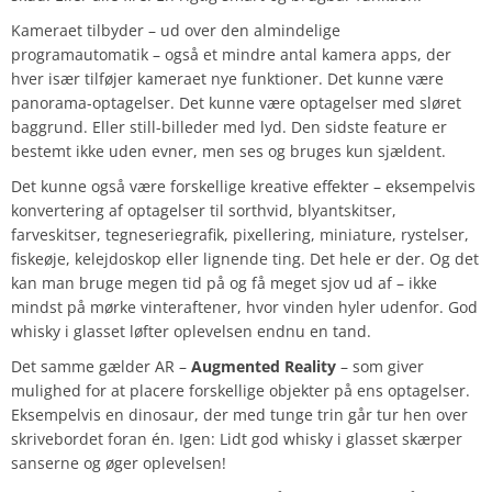
Kameraet tilbyder – ud over den almindelige
programautomatik – også et mindre antal kamera apps, der
hver især tilføjer kameraet nye funktioner. Det kunne være
panorama-optagelser. Det kunne være optagelser med sløret
baggrund. Eller still-billeder med lyd. Den sidste feature er
bestemt ikke uden evner, men ses og bruges kun sjældent.
Det kunne også være forskellige kreative effekter – eksempelvis
konvertering af optagelser til sorthvid, blyantskitser,
farveskitser, tegneseriegrafik, pixellering, miniature, rystelser,
fiskeøje, kelejdoskop eller lignende ting. Det hele er der. Og det
kan man bruge megen tid på og få meget sjov ud af – ikke
mindst på mørke vinteraftener, hvor vinden hyler udenfor. God
whisky i glasset løfter oplevelsen endnu en tand.
Det samme gælder AR –
Augmented Reality
– som giver
mulighed for at placere forskellige objekter på ens optagelser.
Eksempelvis en dinosaur, der med tunge trin går tur hen over
skrivebordet foran én. Igen: Lidt god whisky i glasset skærper
sanserne og øger oplevelsen!