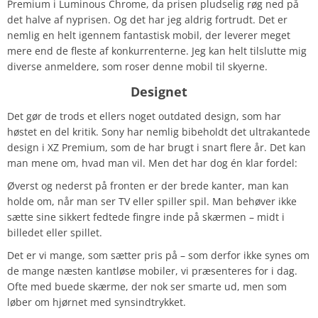
Premium i Luminous Chrome, da prisen pludselig røg ned på
det halve af nyprisen. Og det har jeg aldrig fortrudt. Det er
nemlig en helt igennem fantastisk mobil, der leverer meget
mere end de fleste af konkurrenterne. Jeg kan helt tilslutte mig
diverse anmeldere, som roser denne mobil til skyerne.
Designet
Det gør de trods et ellers noget outdated design, som har
høstet en del kritik. Sony har nemlig bibeholdt det ultrakantede
design i XZ Premium, som de har brugt i snart flere år. Det kan
man mene om, hvad man vil. Men det har dog én klar fordel:
Øverst og nederst på fronten er der brede kanter, man kan
holde om, når man ser TV eller spiller spil. Man behøver ikke
sætte sine sikkert fedtede fingre inde på skærmen – midt i
billedet eller spillet.
Det er vi mange, som sætter pris på – som derfor ikke synes om
de mange næsten kantløse mobiler, vi præsenteres for i dag.
Ofte med buede skærme, der nok ser smarte ud, men som
løber om hjørnet med synsindtrykket.