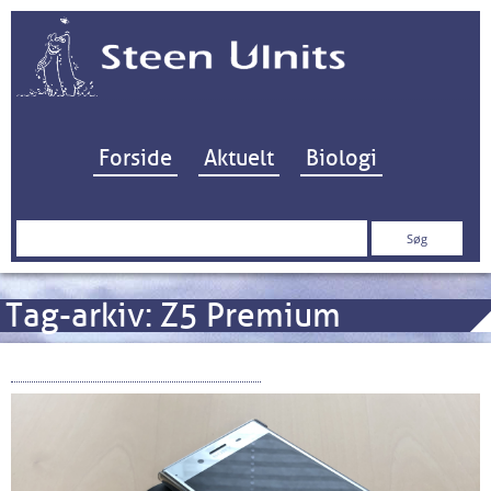
Hop til indhold
Forside
Aktuelt
Biologi
Søg
efter:
Tag-arkiv:
Z5 Premium
Sony Xperia XZ Premium