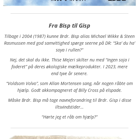
Fra Bisp til Gisp
Tilbage i 2004 (1987) kunne Brdr. Bisp alias Michael Wikke & Steen
Rasmussen med god samvittighed spørge seerne på DR: “Ska’ du ha’
soya i rullen?”
Nej, det skal du ikke. Thise Mejeri skilter nu med “Ingen soja i
foderet” på deres økologiske mælkeprodukter. I 2023, mere
end
tyve år senere.
“Voldsom Volvo”, som Allan Mortensen sang, når nogen råbte om
hjælp. Godt a
kkompagneret af Billy Cross på elspade.
Måske Brdr. Bisp må tage navneforandring til Brdr. Gisp i disse
iltsvindstider…
“Hørte jeg et råb om hjælp?”