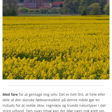
Med fare
for at gentage mig selv: Det er helt fint, at hele eller
dele af den danske fødevaresektor på denne måde gør en
indsats for at redde skov, regnskov og truede naturtyper i det
store udland. Den slags tiltag kan der ikke siges nok godt om.