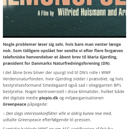
Nogle problemer løser sig selv, hvis bare man venter længe
nok. Som tidligere opslået her sendte vi efter flere forgæves
telefoniske henvendelser et åbent brev til Maria Gjerding,
præsident for Danmarks Naturfredningsforening (DN
).
I det åbne brev bliver der spurgt ind til DN’s rolle i WWF
Verdensnaturfonden, hvor Gjerding sidder i præsidiet, og hvis
bestyrelsesformand Smedegaard også sad i oliegiganten BP’s
bestyrelse. Noget kontroversielt i disse klimatider, hvilket både
det digitale medie
piopio.dk
og miljøorganisationen
Greenpeace
påpegede:
– Den slags interessekonflikter ville vi aldrig kunne leve med
,
udtalte Greenpeace efterfølgende til pressen.
Samtidig bakkede WWF op om ASC-certificering af fisk fra