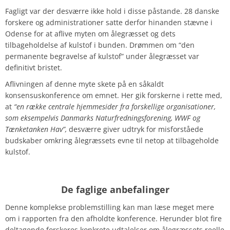
Fagligt var der desværre ikke hold i disse påstande. 28 danske
forskere og administrationer satte derfor hinanden stævne i
Odense for at aflive myten om ålegræsset og dets
tilbageholdelse af kulstof i bunden. Drømmen om “den
permanente begravelse af kulstof” under ålegræsset var
definitivt bristet.
Aflivningen af denne myte skete på en såkaldt
konsensuskonference om emnet. Her gik forskerne i rette med,
at
“en række centrale hjemmesider fra forskellige organisationer,
som eksempelvis Danmarks Naturfredningsforening, WWF og
Tænketanken Hav”,
desværre giver udtryk for misforståede
budskaber omkring ålegræssets evne til netop at tilbageholde
kulstof.
De faglige anbefalinger
Denne komplekse problemstilling kan man læse meget mere
om i rapporten fra den afholdte konference. Herunder blot fire
deltagende forskeres konkrete udtalelser om ålegræssets reelle