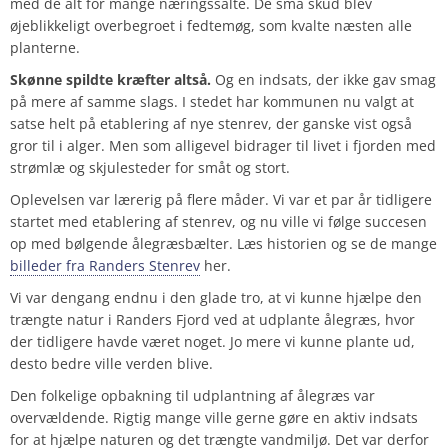
med de alt for mange næringssalte. De små skud blev
øjeblikkeligt overbegroet i fedtemøg, som kvalte næsten alle
planterne.
Skønne spildte kræfter altså.
Og en indsats, der ikke gav smag
på mere af samme slags. I stedet har kommunen nu valgt at
satse helt på etablering af nye stenrev, der ganske vist også
gror til i alger. Men som alligevel bidrager til livet i fjorden med
strømlæ og skjulesteder for småt og stort.
Oplevelsen var lærerig på flere måder. Vi var et par år tidligere
startet med etablering af stenrev, og nu ville vi følge succesen
op med bølgende ålegræsbælter. Læs historien og se de mange
billeder fra Randers Stenrev
her.
Vi var dengang endnu i den glade tro, at vi kunne hjælpe den
trængte natur i Randers Fjord ved at udplante ålegræs, hvor
der tidligere havde været noget. Jo mere vi kunne plante ud,
desto bedre ville verden blive.
Den folkelige opbakning til udplantning af ålegræs var
overvældende. Rigtig mange ville gerne gøre en aktiv indsats
for at hjælpe naturen og det trængte vandmiljø. Det var derfor