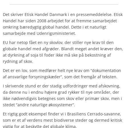
Det skriver Etisk Handel Danmark i en pressemeddelelse. Etisk
Handel har siden 2008 arbejdet for at fremme samarbejdet
omkring bæredygtig global handel. Dette i et naturligt
samarbejde med Udenrigsministeriet.
EU har netop fået en ny
skovlov
, der stiller nye krav til den
globale handel med afgrøder. Blandt meget andet kræver den,
at dyrkning af soja til foder ikke må ske på bekostning af
rydning af skov.
Det er en lov, som medfører helt nye krav om “dokumentation
af ansvarlige forsyningskæder”, som det fremgår af teksten.
I skrivende stund er der stadig udfordringer med afskovning,
da denne nu i endnu højere grad rykker til nye områder, der
ikke nødvendigvis betegnes som skov eller primær skov, men i
stedet “andre naturlige økosystemer”.
Et rigtig godt eksempel finder vi i Brasiliens Cerrado-savanne,
som er et af verdens mest biodiverse steder og dermed kritisk
vigtig for at beskytte det globale klima.