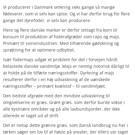
Vi producerer i Danmark omkring seks gange så mange
fødevarer, som vi selv kan spise. Og vi har derfor brug for flere
gange det dyrefoder, vi selv kan producere.
Flere og flere danske marker er derfor omlagt fra korn til
konsum til produktion af foderafgrøder som raps og majs.
Primært til svineindustrien. Med tilhørende gødskning og
sprøjtning for at optimere udbyttet.
Især fodermajs udgør et problem for det i forvejen hårdt
belastede danske vandmiljø. Majs er nemlig notorisk dårligt til
at holde på de tilførte næringsstoffer. Dyrkning af majs
resulterer derfor i en høj udvaskning af de uønskede
næringsstoffer – primært kvælstof – til vandmiljøet.
Den bedste afgrøde med den mindste udvaskning til
omgivelserne er græs. Grønt græs, som derfor burde vokse i
alle kystnære områder og på alle lavbundsjorder, der ikke
allerede er taget ud af drift.
Det er netop dette grønne græs, som dansk landbrug nu her i
tørken søger om lov til at høste på arealer, der ellers var taget