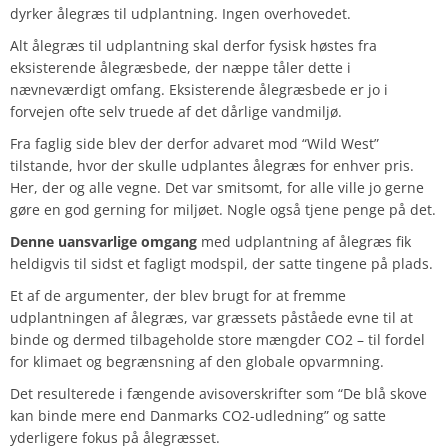
dyrker ålegræs til udplantning. Ingen overhovedet.
Alt ålegræs til udplantning skal derfor fysisk høstes fra
eksisterende ålegræsbede, der næppe tåler dette i
nævneværdigt omfang. Eksisterende ålegræsbede er jo i
forvejen ofte selv truede af det dårlige vandmiljø.
Fra faglig side blev der derfor advaret mod “Wild West”
tilstande, hvor der skulle udplantes ålegræs for enhver pris.
Her, der og alle vegne. Det var smitsomt, for alle ville jo gerne
gøre en god gerning for miljøet. Nogle også tjene penge på det.
Denne uansvarlige omgang
med udplantning af ålegræs fik
heldigvis til sidst et fagligt modspil, der satte tingene på plads.
Et af de argumenter, der blev brugt for at fremme
udplantningen af ålegræs, var græssets påståede evne til at
binde og dermed tilbageholde store mængder CO2 – til fordel
for klimaet og begrænsning af den globale opvarmning.
Det resulterede i fængende avisoverskrifter som “De blå skove
kan binde mere end Danmarks CO2-udledning” og satte
yderligere fokus på ålegræsset.