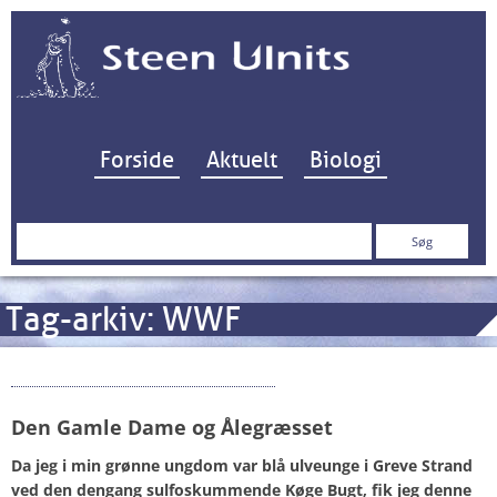
Hop til indhold
Forside
Aktuelt
Biologi
Søg
efter:
Tag-arkiv:
WWF
Gamle Damer og Ålegræs
Den Gamle Dame og Ålegræsset
Da jeg i min grønne ungdom var blå ulveunge i Greve Strand
ved den dengang sulfoskummende Køge Bugt, fik jeg denne