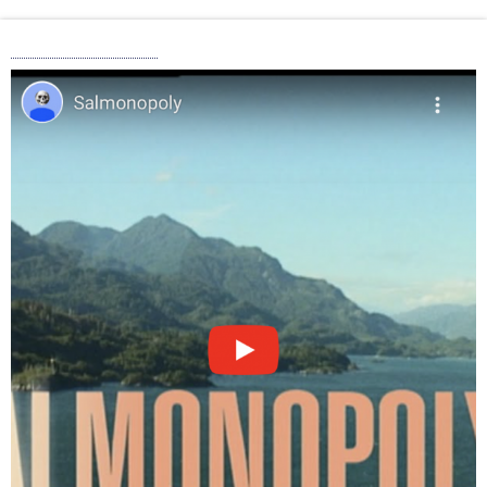
“Salmonopoly”