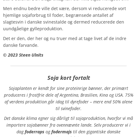
Men endnu bedre ville det være, dersom vi reducerede vort
hjemlige sojaforbrug til foder, begrænsede antallet af
slagtesvin i danske svinestalde og dermed reducerede den
uundgåelige gylleproduktion.
Det er den, der her og nu truer med at tage livet af de indre
danske farvande.
© 2023 Steen Ulnits
Soja kort fortalt
Sojaplanten er kendt for sine proteinrige bønner, der primært
produceres i frostfrie dele af Argentina, Brasilien, Kina og USA. 75%
af verdens produktion går idag til dyrefoder – mere end 50% alene
til svinefoder.
Det danske klima egner sig dårligt til sojaproduktion, hvorfor vi må
importere sojabønner fra ovennævnte lande. Selv producerer vi i
dag
foderraps
og
fodermajs
til den gigantiske danske