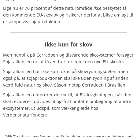
Lige nu er 70 procent af dette naturområde
ikke
beskyttet af
den kommende EU-skovlov og risikerer derfor at blive omlagt til
eksempelvis sojaproduktion.
Ikke kun for skov
Men henblik på Cerradoen og tilsvarende økosystemer forsøger
Soja-alliancen nu at få ændret teksten i den nye EU-skovlov.
Soja-alliancen har ikke kun fokus på skovrydningsdelen, men
også på, at sojaproduktionen skal ske uden rydning af anden
værdifuld natur og skov. Såsom netop Cerradoen i Brasilien.
Soja-alliancen opfordrer derfor til, at EU-lovgivningen, når den
skal revideres, udvides til også at omfatte omlægning af andre
økosystemer. Et udspil, som vækker glæde hos
Verdensnaturfonden:
“WWF noterer med glæde, at Soja-alliancen er mere ambitiøse end