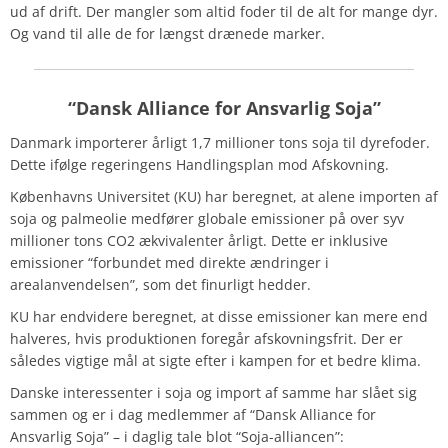
ud af drift. Der mangler som altid foder til de alt for mange dyr.
Og vand til alle de for længst drænede marker.
“Dansk Alliance for Ansvarlig Soja”
Danmark importerer årligt 1,7 millioner tons soja til dyrefoder.
Dette ifølge regeringens Handlingsplan mod Afskovning.
Københavns Universitet (KU) har beregnet, at alene importen af
soja og palmeolie medfører globale emissioner på over syv
millioner tons CO2 ækvivalenter årligt. Dette er inklusive
emissioner “forbundet med direkte ændringer i
arealanvendelsen”, som det finurligt hedder.
KU har endvidere beregnet, at disse emissioner kan mere end
halveres, hvis produktionen foregår afskovningsfrit. Der er
således vigtige mål at sigte efter i kampen for et bedre klima.
Danske interessenter i soja og import af samme har slået sig
sammen og er i dag medlemmer af “Dansk Alliance for
Ansvarlig Soja” – i daglig tale blot “Soja-alliancen”: