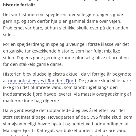
historie fortalt:
Det var historien om spejderen, der ville gøre dagens gode
gerning, og som derfor hjalp en gammel dame over vejen.
Problemet var bare, at hun slet ikke skulle over på den anden
side…
For en spejderdreng in spe og ulveunge i første klasse var det
en ganske tankevækkende historie, som har fulgt mig lige
siden. Dagens gode gerning kunne pludselig blive et problem
for den stakkels gamle dame.
Historien blev pludselig ekstra aktuel, da vi forrige år begyndte
at
udplante ålegræs i Randers Fjord
. De grønne skud ville bare
ikke gro i det plumrede vand, som landbruget langs den
inddæmmede fjord havde leveret. Via massiv overgødskning af
markerne inde bag digerne.
Da vi genbesøgte det udplantede ålegræs året efter, var der
stort set intet tilbage. Hovedparten af de 5.795 friske skud, som
vi møjsommeligt havde høstet og hentet ved udmundingen af
Mariager Fjord i Kattegat, var bukket under i det uklare vand