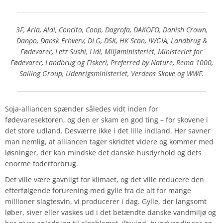
3F, Arla, Aldi, Concito, Coop, Dagrofa, DAKOFO, Danish Crown,
Danpo, Dansk Erhverv, DLG, DSK, HK Scan, IWGIA, Landbrug &
Fødevarer, Letz Sushi, Lidl, Miljøministeriet, Ministeriet for
Fødevarer, Landbrug og Fiskeri, Preferred by Nature, Rema 1000,
Salling Group, Udenrigsministeriet, Verdens Skove og WWF.
Soja-alliancen spænder således vidt inden for
fødevaresektoren, og den er skam en god ting – for skovene i
det store udland. Desværre ikke i det lille indland. Her savner
man nemlig, at alliancen tager skridtet videre og kommer med
løsninger, der kan mindske det danske husdyrhold og dets
enorme foderforbrug.
Det ville være gavnligt for klimaet, og det ville reducere den
efterfølgende forurening med gylle fra de alt for mange
millioner slagtesvin, vi producerer i dag. Gylle, der langsomt
løber, siver eller vaskes ud i det betændte danske vandmiljø og