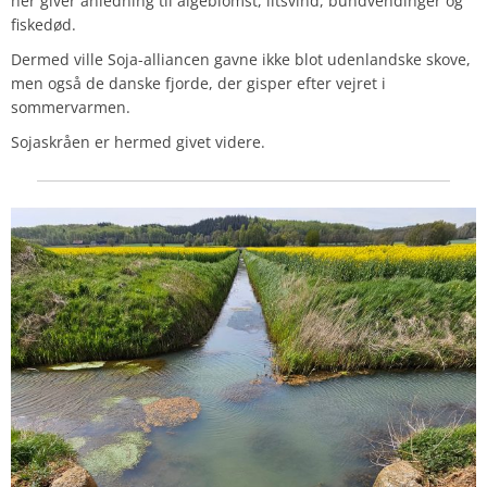
her giver anledning til algeblomst, iltsvind, bundvendinger og
fiskedød.
Dermed ville Soja-alliancen gavne ikke blot udenlandske skove,
men også de danske fjorde, der gisper efter vejret i
sommervarmen.
Sojaskråen er hermed givet videre.