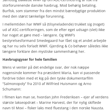
storforurenende danske havbrug. Mod behørig betaling.
Burfisk, som stammer fra den mindst bæredygtige produktion
med den størst tænkelige forurening.
I mellemtiden har WWF så (tilsyneladende) trukket sig (noget)
ud af ASC-certificeringen, som de efter eget udsagn (slet) ikke
har noget at gøre med – længere. Og WWF’s
bestyrelsesformand Smedegaard har fået sig et andet arbejde
og har nu selv forladt WWF. Gjerding & Co behøver således ikke
længere forklare den mystiske sammenhæng her.
Havbrugsgyser for hele familien
Mens vi venter på det endelige svar, der nok næppe
nogensinde kommer fra præsident Maria, kan vi passende
fordrive tiden med et kig på den tyske dokumentarfilm
“Salmonopoly” fra 2010 af Wilfried Huismann og Arno
Schumann:
I filmen kan man se, hvordan John Frederiksen – ejer af verdens
største lakseopdræt – Marine Harvest, der for nylig skiftede
navn til Movi – fisker laks med fluestang i den norske Nausta.