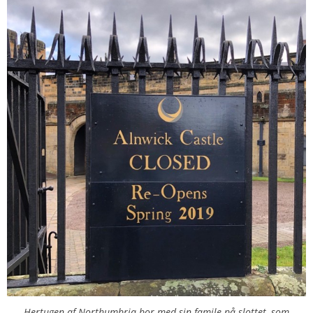
Hertugen af Northumbria bor med sin famile på slottet, som