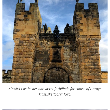
Alnwick Castle, der har været forbillede for House of Hardy’s
klassiske “borg” logo.