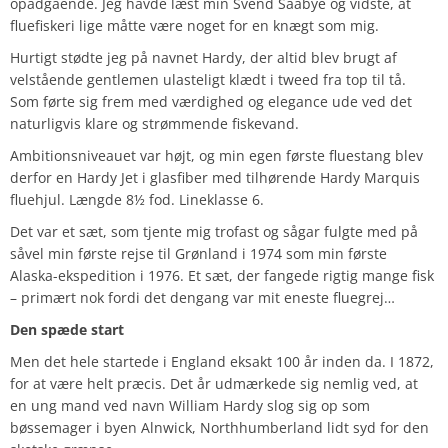
opadgående. Jeg havde læst min Svend Saabye og vidste, at
fluefiskeri lige måtte være noget for en knægt som mig.
Hurtigt stødte jeg på navnet Hardy, der altid blev brugt af
velstående gentlemen ulasteligt klædt i tweed fra top til tå.
Som førte sig frem med værdighed og elegance ude ved det
naturligvis klare og strømmende fiskevand.
Ambitionsniveauet var højt, og min egen første fluestang blev
derfor en Hardy Jet i glasfiber med tilhørende Hardy Marquis
fluehjul. Længde 8½ fod. Lineklasse 6.
Det var et sæt, som tjente mig trofast og sågar fulgte med på
såvel min første rejse til Grønland i 1974 som min første
Alaska-ekspedition i 1976. Et sæt, der fangede rigtig mange fisk
– primært nok fordi det dengang var mit eneste fluegrej…
Den spæde start
Men det hele startede i England eksakt 100 år inden da. I 1872,
for at være helt præcis. Det år udmærkede sig nemlig ved, at
en ung mand ved navn William Hardy slog sig op som
bøssemager i byen Alnwick, Northhumberland lidt syd for den