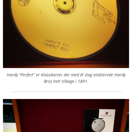
Hardy “Perfect” er klassikeren, der med ét slag etablerede Hardy
Bros helt tilbage i 1891.