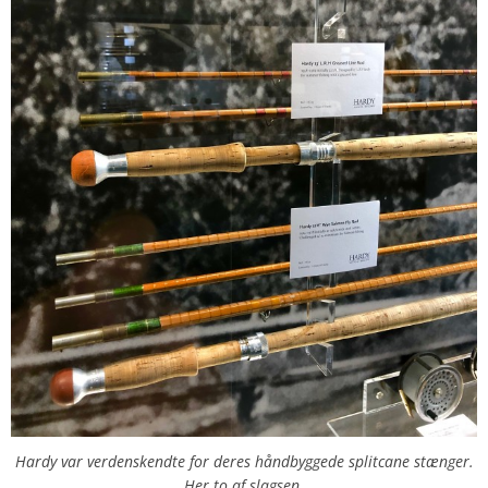
Hardy var verdenskendte for deres håndbyggede splitcane stænger.
Her to af slagsen.