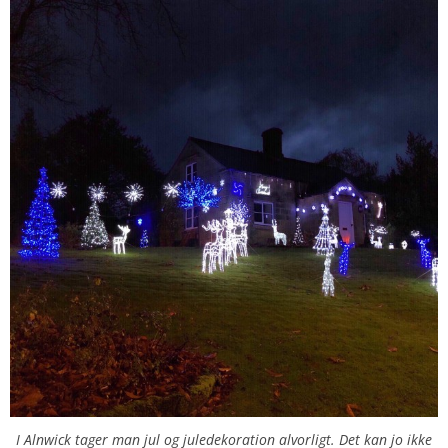
I Alnwick tager man jul og juledekoration alvorligt. Det kan jo ikke