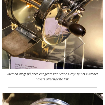
Med en vægt på flere kilogram var “Zane Grey” hjulet tiltænkt
havets allerstørste fisk.