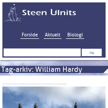
Hop til indhold
Forside
Aktuelt
Biologi
Søg
efter:
Tag-arkiv:
William Hardy
Hardy Bros – besøg i Alnwick