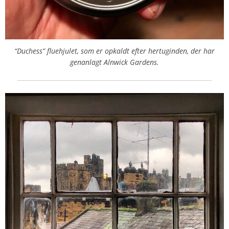
“Duchess” fluehjulet, som er opkaldt efter hertuginden, der har
genanlagt Alnwick Gardens.