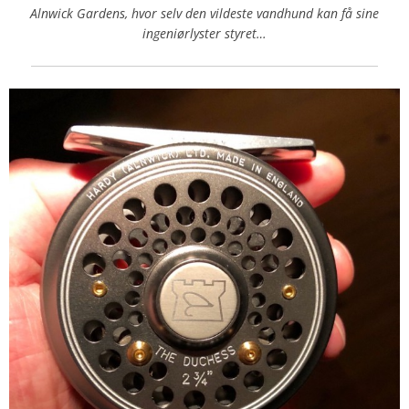
Alnwick Gardens, hvor selv den vildeste vandhund kan få sine
ingeniørlyster styret…