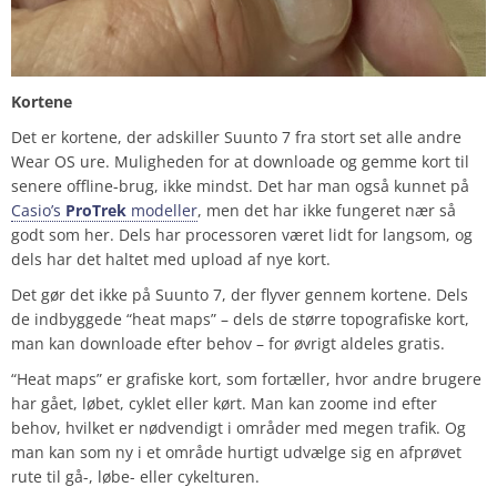
Kortene
Det er kortene, der adskiller Suunto 7 fra stort set alle andre
Wear OS ure. Muligheden for at downloade og gemme kort til
senere offline-brug, ikke mindst. Det har man også kunnet på
Casio’s
ProTrek
modeller
, men det har ikke fungeret nær så
godt som her. Dels har processoren været lidt for langsom, og
dels har det haltet med upload af nye kort.
Det gør det ikke på Suunto 7, der flyver gennem kortene. Dels
de indbyggede “heat maps” – dels de større topografiske kort,
man kan downloade efter behov – for øvrigt aldeles gratis.
“Heat maps” er grafiske kort, som fortæller, hvor andre brugere
har gået, løbet, cyklet eller kørt. Man kan zoome ind efter
behov, hvilket er nødvendigt i områder med megen trafik. Og
man kan som ny i et område hurtigt udvælge sig en afprøvet
rute til gå-, løbe- eller cykelturen.