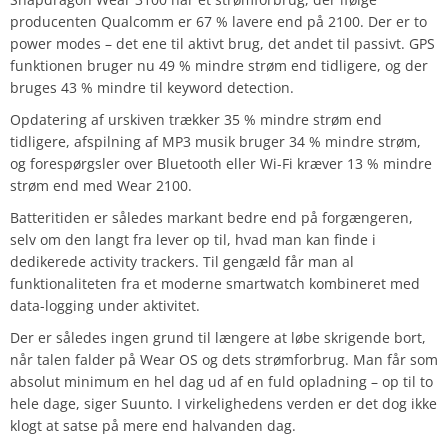
producenten Qualcomm er 67 % lavere end på 2100. Der er to
power modes – det ene til aktivt brug, det andet til passivt. GPS
funktionen bruger nu 49 % mindre strøm end tidligere, og der
bruges 43 % mindre til keyword detection.
Opdatering af urskiven trækker 35 % mindre strøm end
tidligere, afspilning af MP3 musik bruger 34 % mindre strøm,
og forespørgsler over Bluetooth eller Wi-Fi kræver 13 % mindre
strøm end med Wear 2100.
Batteritiden er således markant bedre end på forgængeren,
selv om den langt fra lever op til, hvad man kan finde i
dedikerede activity trackers. Til gengæld får man al
funktionaliteten fra et moderne smartwatch kombineret med
data-logging under aktivitet.
Der er således ingen grund til længere at løbe skrigende bort,
når talen falder på Wear OS og dets strømforbrug. Man får som
absolut minimum en hel dag ud af en fuld opladning – op til to
hele dage, siger Suunto. I virkelighedens verden er det dog ikke
klogt at satse på mere end halvanden dag.