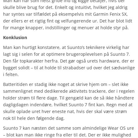
Man kan når som helst gribe ind og kigge detaljer, hvis der
skulle blive brug for det. Enkelt og intuitivt, hvilket jeg aldrig
har syntes var tilfældet på eksempelvis mit Garmin Fenix 5X,
der ellers er et rigtig fint og velfungerende ur. Det har blot lidt
for mange knapper, indstillinger og menuer at holde styr på.
Konklusion
Man kan hurtigt konstatere, at Suunto’s teknikere virkelig har
lagt sig i selen for at optimere brugeroplevelsen på Suunto 7.
Den får topkarakter herfra. Det gør også urets hardware, der er
bygget solidt – til at holde til strabadser ud over det sædvanlige
i felten.
Batteritiden er stadig ikke noget at skrive hjem om – slet ikke
sammenlignet med dedikerede aktivitets trackere, der i regelen
holder strøm til flere dage. Til gengæld kan de så ikke håndtere
dagligdagen indendøre, hvilket Suunto 7 fint kan. Regn med at
skulle oplade uret hver eneste nat, hvis der skal være strøm
nok til hele den følgende dag.
Suunto 7 kan næsten det samme som almindelige Wear OS ure
– blot kan man ikke ringe fra eller til det. Der er ikke mulighed