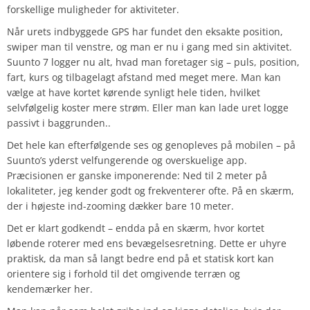
forskellige muligheder for aktiviteter.
Når urets indbyggede GPS har fundet den eksakte position,
swiper man til venstre, og man er nu i gang med sin aktivitet.
Suunto 7 logger nu alt, hvad man foretager sig – puls, position,
fart, kurs og tilbagelagt afstand med meget mere. Man kan
vælge at have kortet kørende synligt hele tiden, hvilket
selvfølgelig koster mere strøm. Eller man kan lade uret logge
passivt i baggrunden..
Det hele kan efterfølgende ses og genopleves på mobilen – på
Suunto’s yderst velfungerende og overskuelige app.
Præcisionen er ganske imponerende: Ned til 2 meter på
lokaliteter, jeg kender godt og frekventerer ofte. På en skærm,
der i højeste ind-zooming dækker bare 10 meter.
Det er klart godkendt – endda på en skærm, hvor kortet
løbende roterer med ens bevægelsesretning. Dette er uhyre
praktisk, da man så langt bedre end på et statisk kort kan
orientere sig i forhold til det omgivende terræn og
kendemærker her.