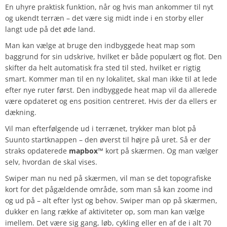
En uhyre praktisk funktion, når og hvis man ankommer til nyt
og ukendt terræn – det være sig midt inde i en storby eller
langt ude på det øde land.
Man kan vælge at bruge den indbyggede heat map som
baggrund for sin udskrive, hvilket er både populært og flot. Den
skifter da helt automatisk fra sted til sted, hvilket er rigtig
smart. Kommer man til en ny lokalitet, skal man ikke til at lede
efter nye ruter først. Den indbyggede heat map vil da allerede
være opdateret og ens position centreret. Hvis der da ellers er
dækning.
Vil man efterfølgende ud i terrænet, trykker man blot på
Suunto startknappen – den øverst til højre på uret. Så er der
straks opdaterede
mapbox
™️ kort på skærmen. Og man vælger
selv, hvordan de skal vises.
Swiper man nu ned på skærmen, vil man se det topografiske
kort for det pågældende område, som man så kan zoome ind
og ud på – alt efter lyst og behov. Swiper man op på skærmen,
dukker en lang række af aktiviteter op, som man kan vælge
imellem. Det være sig gang, løb, cykling eller en af de i alt 70