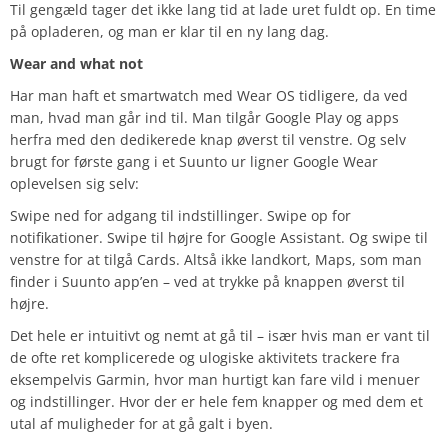
Til gengæld tager det ikke lang tid at lade uret fuldt op. En time
på opladeren, og man er klar til en ny lang dag.
Wear and what not
Har man haft et smartwatch med Wear OS tidligere, da ved
man, hvad man går ind til. Man tilgår Google Play og apps
herfra med den dedikerede knap øverst til venstre. Og selv
brugt for første gang i et Suunto ur ligner Google Wear
oplevelsen sig selv:
Swipe ned for adgang til indstillinger. Swipe op for
notifikationer. Swipe til højre for Google Assistant. Og swipe til
venstre for at tilgå Cards. Altså ikke landkort, Maps, som man
finder i Suunto app’en – ved at trykke på knappen øverst til
højre.
Det hele er intuitivt og nemt at gå til – især hvis man er vant til
de ofte ret komplicerede og ulogiske aktivitets trackere fra
eksempelvis Garmin, hvor man hurtigt kan fare vild i menuer
og indstillinger. Hvor der er hele fem knapper og med dem et
utal af muligheder for at gå galt i byen.