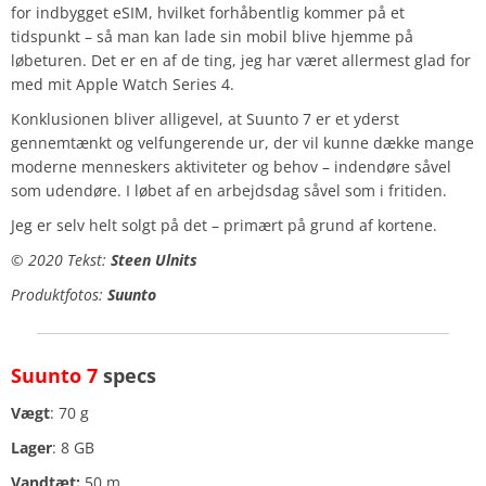
for indbygget eSIM, hvilket forhåbentlig kommer på et
tidspunkt – så man kan lade sin mobil blive hjemme på
løbeturen. Det er en af de ting, jeg har været allermest glad for
med mit Apple Watch Series 4.
Konklusionen bliver alligevel, at Suunto 7 er et yderst
gennemtænkt og velfungerende ur, der vil kunne dække mange
moderne menneskers aktiviteter og behov – indendøre såvel
som udendøre. I løbet af en arbejdsdag såvel som i fritiden.
Jeg er selv helt solgt på det – primært på grund af kortene.
© 2020 Tekst:
Steen Ulnits
Produktfotos:
Suunto
Suunto 7
specs
Vægt
: 70 g
Lager
: 8 GB
Vandtæt:
50 m