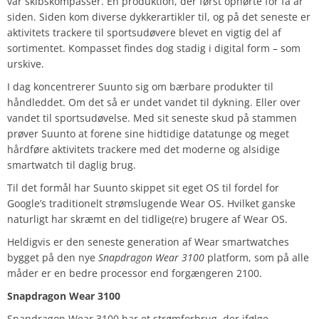
var skibskompasser. En produktion, der først ophørte for få år
siden. Siden kom diverse dykkerartikler til, og på det seneste er
aktivitets trackere til sportsudøvere blevet en vigtig del af
sortimentet. Kompasset findes dog stadig i digital form – som
urskive.
I dag koncentrerer Suunto sig om bærbare produkter til
håndleddet. Om det så er undet vandet til dykning. Eller over
vandet til sportsudøvelse. Med sit seneste skud på stammen
prøver Suunto at forene sine hidtidige datatunge og meget
hårdføre aktivitets trackere med det moderne og alsidige
smartwatch til daglig brug.
Til det formål har Suunto skippet sit eget OS til fordel for
Google’s traditionelt strømslugende Wear OS. Hvilket ganske
naturligt har skræmt en del tidlige(re) brugere af Wear OS.
Heldigvis er den seneste generation af Wear smartwatches
bygget på den nye
Snapdragon Wear 3100
platform, som på alle
måder er en bedre processor end forgængeren 2100.
Snapdragon Wear 3100
Snapdragon Wear 3100 har et strømforbrug, der ifølge