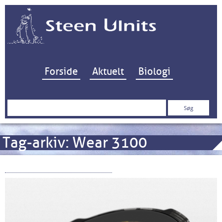
Hop til indhold
Forside
Aktuelt
Biologi
Søg
efter:
Tag-arkiv:
Wear 3100
Suunto 7 – nu med kort