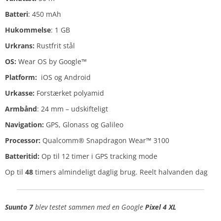
Batteri
: 450 mAh
Hukommelse
: 1 GB
Urkrans:
Rustfrit stål
OS:
Wear OS​ by Google™
Platform:
iOS og Android
Urkasse:
Forstærket polyamid​
Armbånd
: 24 mm – udskifteligt
Navigation:
GPS, Glonass og Galileo
Processor:
Qualcomm® Snapdragon Wear™ 3100
Batteritid:
Op til 12 timer i GPS tracking mode
Op til
48
timers almindeligt daglig brug. Reelt halvanden dag
Suunto 7
blev testet sammen med
en Google
Pixel 4 XL