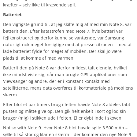
kræfter – selv ikke til krævende spil.
Batteriet
Den vigtigste grund til, at jeg skilte mig af med min Note 8, var
batteritiden. Efter katastrofen med Note 7, hvis batteri var
fejlkonstrueret og derfor kunne selvantænde, var Samsung
naturligt nok meget forsigtige med at presse citronen – med at
lade batteriet fylde for meget af mobilen. Der skal jo være
plads til at komme af med varmen.
Batteritiden på Note 8 var derfor mildest talt elendig, hvilket
ikke mindst viste sig, når man brugte GPS-applikationer som
ViewRanger og andre, der er i konstant kontakt med
satellitterne, mens data overføres til kortmateriale på mobilens
skærm.
Efter blot et par timers brug i felten havde Note 8 aldeles tabt
pusten og måtte give op. Den gik helt enkelt i sort og lod sin
bruger (mig) i stikken ude i felten. Eller dybt inde i skoven.
Not so with Note 9. Hvor Note 8 blot havde sølle 3.500 mAh –
sølle til så stor og klar en skærm – dér kommer den nye Note 9