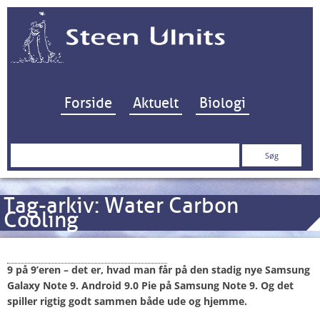
Hop til indhold
Forside
Aktuelt
Biologi
Søg
efter:
Tag-arkiv:
Water Carbon
Cooling
Samsung: Galaxy Note 9
9 på 9’eren – det er, hvad man får på den stadig nye Samsung
Galaxy Note 9. Android 9.0 Pie på Samsung Note 9. Og det
spiller rigtig godt sammen både ude og hjemme.