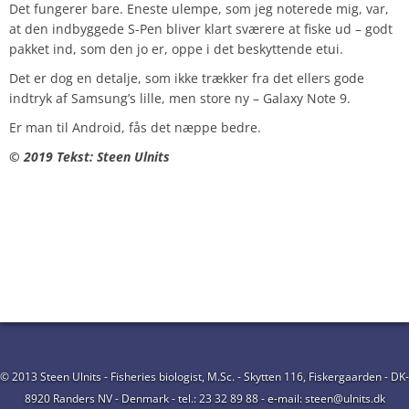
Det fungerer bare. Eneste ulempe, som jeg noterede mig, var,
at den indbyggede S-Pen bliver klart sværere at fiske ud – godt
pakket ind, som den jo er, oppe i det beskyttende etui.
Det er dog en detalje, som ikke trækker fra det ellers gode
indtryk af Samsung’s lille, men store ny – Galaxy Note 9.
Er man til Android, fås det næppe bedre.
© 2019 Tekst: Steen Ulnits
© 2013 Steen Ulnits - Fisheries biologist, M.Sc. - Skytten 116, Fiskergaarden - DK-
8920 Randers NV - Denmark - tel.: 23 32 89 88 - e-mail: steen@ulnits.dk