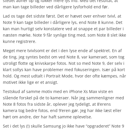
stedet åbner op og lukker mere lys ind. Med det resultat, at
man kan tage billeder ved dårligere lysforhold end før.
Lad os tage det sidste først. Det er hævet over enhver tvivl, at
Note 9 kan tage billeder i dårligere lys, end Note 8 kunne. Det
kan man hurtigt selv konstatere ved at snappe et par billeder i
næsten mørke. Note 9 får synlige ting med, som Note 8 slet ikke
kunne registrere.
Meget mere tvivlsomt er det i den lyse ende af spektret. En af
de ting, jeg syntes bedst om ved Note 8, var kameraet, som tog
utroligt flotte og knivskarpe fotos. Not so med Note 9, der selv i
klart sollys kan have problemer med fokuseringen. Især på kort
hold. Og mest udtalt i Portrait Mode, hvor der ofte kæmpes, når
motivet ikke lige er et ansigt.
Testskud af samme motiv med en iPhone Xs Max viste en
slående forskel på de to kameraer. Når jeg sammenligner med
Note 8 fotos fra sidste år, oplever jeg tydeligt, at 8’erens
kamera tog bedre fotos, end 9’eren gør. Jeg har ikke læst eller
hørt om andre, der har haft samme oplevelse.
Set i det lys (!) skulle Samsung jo ikke have “opgraderet” Note 9