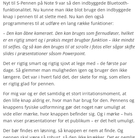
Nyt til S-Pennen på Note 9 var så den indbyggede Bluetooth-
funktionalitet. Nu kunne man ikke blot bruge den indbyggede
knap i pennen til at slette med. Nu kan den også
programmeres til at udføre en lang række funktioner:
– Den kan åbne kameraet. Den kan bruges som fjernudløser, hvilket
er en rigtig smart og i praksis meget brugbar funktion – ikke mindst
til selfies. Og så kan den bruges til at scrolle i fotos eller sågar skifte
slides i præsentationer såsom Powerpoint.
Det er rigtig smart og rigtig sjovt at lege med – de første par
dage. Så glemmer man muligheden igen og bruger den ikke
længere. Det var i hvert fald det, der skete for mig, som ellers
er rigtig glad for pennen.
For mig var og er det samtidig et stort irritationsmoment, at
den lille knap aldrig er, hvor man har brug for den. Pennens og
knappens fysiske udformning gør det noget nær umuligt at
vide eller mærke, hvor knappen befinder sig. Og i mørke – hvis
man viser præsentationer for et publikum – er det helt umuligt.
Der bør findes en løsning, så knappen er nem at finde. Og
pennen skal være så robust, så den ikke knækker. Det er nemlig