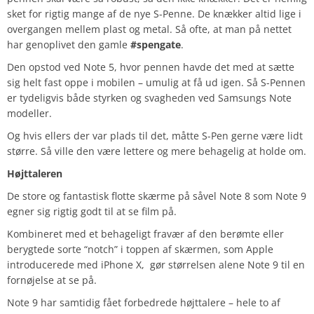
sket for rigtig mange af de nye S-Penne. De knækker altid lige i
overgangen mellem plast og metal. Så ofte, at man på nettet
har genoplivet den gamle
#spengate
.
Den opstod ved Note 5, hvor pennen havde det med at sætte
sig helt fast oppe i mobilen – umulig at få ud igen. Så S-Pennen
er tydeligvis både styrken og svagheden ved Samsungs Note
modeller.
Og hvis ellers der var plads til det, måtte S-Pen gerne være lidt
større. Så ville den være lettere og mere behagelig at holde om.
Højttaleren
De store og fantastisk flotte skærme på såvel Note 8 som Note 9
egner sig rigtig godt til at se film på.
Kombineret med et behageligt fravær af den berømte eller
berygtede sorte “notch” i toppen af skærmen, som Apple
introducerede med iPhone X, gør størrelsen alene Note 9 til en
fornøjelse at se på.
Note 9 har samtidig fået forbedrede højttalere – hele to af