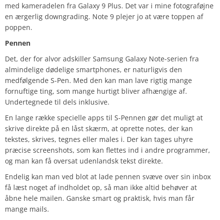
med kameradelen fra Galaxy 9 Plus. Det var i mine fotograføjne
en ærgerlig downgrading. Note 9 plejer jo at være toppen af
poppen.
Pennen
Det, der for alvor adskiller Samsung Galaxy Note-serien fra
almindelige dødelige smartphones, er naturligvis den
medfølgende S-Pen. Med den kan man lave rigtig mange
fornuftige ting, som mange hurtigt bliver afhængige af.
Undertegnede til dels inklusive.
En lange række specielle apps til S-Pennen gør det muligt at
skrive direkte på en låst skærm, at oprette notes, der kan
tekstes, skrives, tegnes eller males i. Der kan tages uhyre
præcise screenshots, som kan flettes ind i andre programmer,
og man kan få oversat udenlandsk tekst direkte.
Endelig kan man ved blot at lade pennen svæve over sin inbox
få læst noget af indholdet op, så man ikke altid behøver at
åbne hele mailen. Ganske smart og praktisk, hvis man får
mange mails.