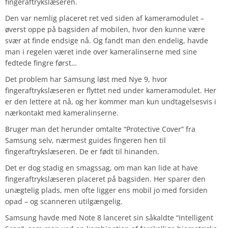
fingeraftrykslæseren.
Den var nemlig placeret ret ved siden af kameramodulet –
øverst oppe på bagsiden af mobilen, hvor den kunne være
svær at finde endsige nå. Og fandt man den endelig, havde
man i regelen været inde over kameralinserne med sine
fedtede fingre først…
Det problem har Samsung løst med Nye 9, hvor
fingeraftrykslæseren er flyttet ned under kameramodulet. Her
er den lettere at nå, og her kommer man kun undtagelsesvis i
nærkontakt med kameralinserne.
Bruger man det herunder omtalte “Protective Cover” fra
Samsung selv, nærmest guides fingeren hen til
fingeraftrykslæseren. De er født til hinanden.
Det er dog stadig en smagssag, om man kan lide at have
fingeraftrykslæseren placeret på bagsiden. Her sparer den
unægtelig plads, men ofte ligger ens mobil jo med forsiden
opad – og scanneren utilgængelig.
Samsung havde med Note 8 lanceret sin såkaldte “Intelligent