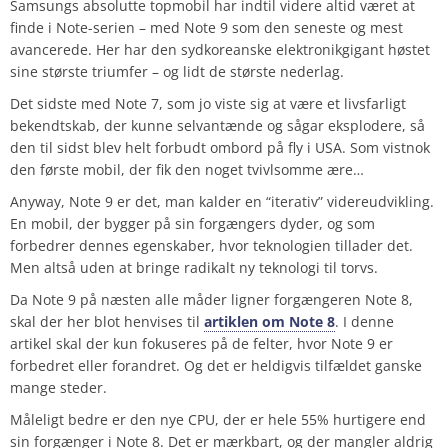
Samsungs absolutte topmobil har indtil videre altid været at
finde i Note-serien – med Note 9 som den seneste og mest
avancerede. Her har den sydkoreanske elektronikgigant høstet
sine største triumfer – og lidt de største nederlag.
Det sidste med Note 7, som jo viste sig at være et livsfarligt
bekendtskab, der kunne selvantænde og sågar eksplodere, så
den til sidst blev helt forbudt ombord på fly i USA. Som vistnok
den første mobil, der fik den noget tvivlsomme ære…
Anyway, Note 9 er det, man kalder en “iterativ” videreudvikling.
En mobil, der bygger på sin forgængers dyder, og som
forbedrer dennes egenskaber, hvor teknologien tillader det.
Men altså uden at bringe radikalt ny teknologi til torvs.
Da Note 9 på næsten alle måder ligner forgængeren Note 8,
skal der her blot henvises til
artiklen om Note 8
. I denne
artikel skal der kun fokuseres på de felter, hvor Note 9 er
forbedret eller forandret. Og det er heldigvis tilfældet ganske
mange steder.
Måleligt bedre er den nye CPU, der er hele 55% hurtigere end
sin forgænger i Note 8. Det er mærkbart, og der mangler aldrig