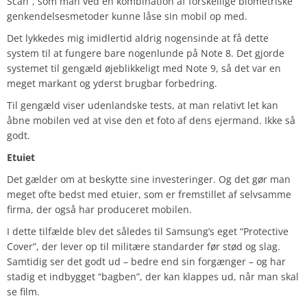
Scan”, som man ved en kombination af forskellige biometriske
genkendelsesmetoder kunne låse sin mobil op med.
Det lykkedes mig imidlertid aldrig nogensinde at få dette
system til at fungere bare nogenlunde på Note 8. Det gjorde
systemet til gengæld øjeblikkeligt med Note 9, så det var en
meget markant og yderst brugbar forbedring.
Til gengæld viser udenlandske tests, at man relativt let kan
åbne mobilen ved at vise den et foto af dens ejermand. Ikke så
godt.
Etuiet
Det gælder om at beskytte sine investeringer. Og det gør man
meget ofte bedst med etuier, som er fremstillet af selvsamme
firma, der også har produceret mobilen.
I dette tilfælde blev det således til Samsung’s eget “Protective
Cover”, der lever op til militære standarder før stød og slag.
Samtidig ser det godt ud – bedre end sin forgænger – og har
stadig et indbygget “bagben”, der kan klappes ud, når man skal
se film.