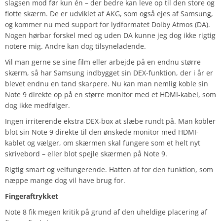
slagsen mod før kun én – der bedre kan leve op til den store og
flotte skærm. De er udviklet af AKG, som også ejes af Samsung,
og kommer nu med support for lydformatet Dolby Atmos (DA).
Nogen hørbar forskel med og uden DA kunne jeg dog ikke rigtig
notere mig. Andre kan dog tilsyneladende.
Vil man gerne se sine film eller arbejde på en endnu større
skærm, så har Samsung indbygget sin DEX-funktion, der i år er
blevet endnu en tand skarpere. Nu kan man nemlig koble sin
Note 9 direkte op på en større monitor med et HDMI-kabel, som
dog ikke medfølger.
Ingen irriterende ekstra DEX-box at slæbe rundt på. Man kobler
blot sin Note 9 direkte til den ønskede monitor med HDMI-
kablet og vælger, om skærmen skal fungere som et helt nyt
skrivebord – eller blot spejle skærmen på Note 9.
Rigtig smart og velfungerende. Hatten af for den funktion, som
næppe mange dog vil have brug for.
Fingeraftrykket
Note 8 fik megen kritik på grund af den uheldige placering af