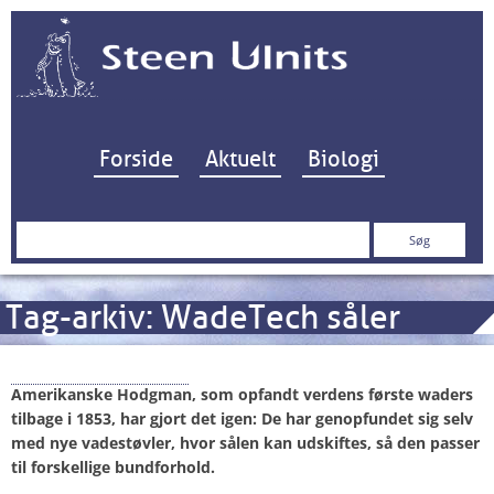
Hop til indhold
Forside
Aktuelt
Biologi
Søg
efter:
Tag-arkiv:
WadeTech såler
Hodgman H-Lock
Amerikanske Hodgman, som opfandt verdens første waders
tilbage i 1853, har gjort det igen: De har genopfundet sig selv
med nye vadestøvler, hvor sålen kan udskiftes, så den passer
til forskellige bundforhold.