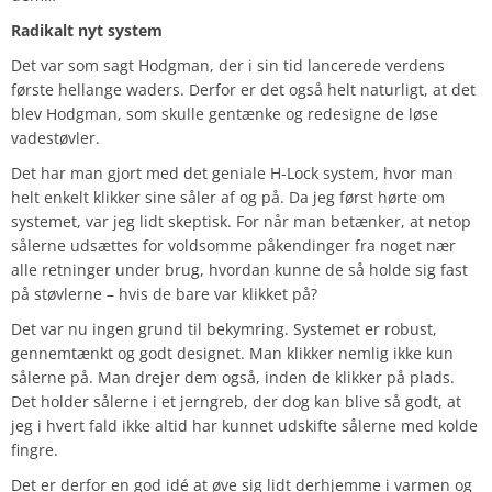
Radikalt nyt system
Det var som sagt Hodgman, der i sin tid lancerede verdens
første hellange waders. Derfor er det også helt naturligt, at det
blev Hodgman, som skulle gentænke og redesigne de løse
vadestøvler.
Det har man gjort med det geniale H-Lock system, hvor man
helt enkelt klikker sine såler af og på. Da jeg først hørte om
systemet, var jeg lidt skeptisk. For når man betænker, at netop
sålerne udsættes for voldsomme påkendinger fra noget nær
alle retninger under brug, hvordan kunne de så holde sig fast
på støvlerne – hvis de bare var klikket på?
Det var nu ingen grund til bekymring. Systemet er robust,
gennemtænkt og godt designet. Man klikker nemlig ikke kun
sålerne på. Man drejer dem også, inden de klikker på plads.
Det holder sålerne i et jerngreb, der dog kan blive så godt, at
jeg i hvert fald ikke altid har kunnet udskifte sålerne med kolde
fingre.
Det er derfor en god idé at øve sig lidt derhjemme i varmen og