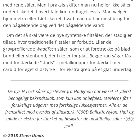
med rene såler. Men i praksis skifter man nu heller ikke såler
under fiskeriet. I hvert fald kun undtagelsesvis. Man vælger
hjemmefra eller før fiskeriet, hvad man nu har mest brug for
den pågældende dag ved det pågældende vand:
– Om det så skal være de nye syntetiske filtsåler, der stadig er
tilladt, hvor traditionelle filtsåler er forbudt. Eller de
grovprofilerede
WadeTec
h såler, som er at foretrække på blød
bund eller stenbund, der ikke er for glat. Begge kan sågar fås
med forstærkede “studs” – metalknopper forstærket med
carbid for øget slidstyrke – for ekstra greb på et glat underlag.
De nye H-Lock såler og støvler fra Hodgman har været et yderst
behageligt bekendtskab, som kun kan anbefales. Støvlerne fås i
forskellige udgaver med forskelige lukkesystemer. Alle er de
fremstillet med overdel af slidstærk 1600D Ballistic Nylon. Hæl og
snude er ekstra forstærket og beskytter de udskiftelige såler rigtig
godt.
© 2018 Steen Ulnits