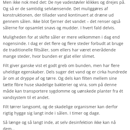
Men ikke nok med det: De nye vadestøvler klikkes og drejes på.
Og så er de samtidig selvlænsende. Det muliggøres af
konstruktionen, der tillader vand kontinuert at dræne ud
gennem sålen. Ikke blot fjerner det vandet – det renser også
sålerne for opsamlet snavs og mudder. I hvert fald delvis.
Muligheden for at skifte såler er mere velkommen i dag end
nogensinde. I dag er det flere og flere steder forbudt at bruge
de traditionelle filtsåler, som ellers har været enerådende
mange steder, hvor bunden er glat eller slimet.
Filt giver ganske vist et godt greb om bunden, men har flere
uheldige egenskaber. Dels suger det vand og er cirka hundrede
år om at dryppe af og tørre. Og dels kan filten mellem sine
tætte fibre huse skadelige bakterier og vira, som på denne
måde kan transportere sygdomme og uønskede planter fra ét
vandsystem til et andet.
Filt tørrer langsomt, og de skadelige organismer kan derfor
rigtig hygge sig langt inde i sålen. I timer og dage.
Så længe og så langt inde, at selv desinfektion ikke kan nå
dem…