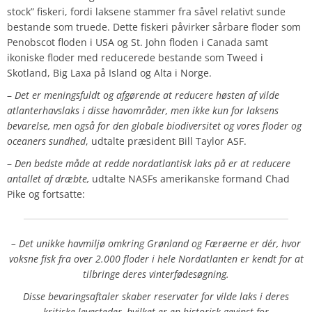
stock” fiskeri, fordi laksene stammer fra såvel relativt sunde
bestande som truede. Dette fiskeri påvirker sårbare floder som
Penobscot floden i USA og St. John floden i Canada samt
ikoniske floder med reducerede bestande som Tweed i
Skotland, Big Laxa på Island og Alta i Norge.
–
Det er meningsfuldt og afgørende at reducere høsten af ​​vilde
atlanterhavslaks i disse havområder, men ikke kun for laksens
bevarelse, men også for den globale biodiversitet og vores floder og
oceaners sundhed
, udtalte præsident Bill Taylor ASF.
–
Den bedste måde at redde nordatlantisk laks på er at reducere
antallet af dræbte,
udtalte NASFs amerikanske formand Chad
Pike og fortsatte:
– Det unikke havmiljø omkring Grønland og Færøerne er dér, hvor
voksne fisk fra over 2.000 floder i hele Nordatlanten er kendt for at
tilbringe deres vinterfødesøgning.
Disse bevaringsaftaler skaber reservater for vilde laks i deres
kritiske levesteder, hvilket er en historisk gevinst for