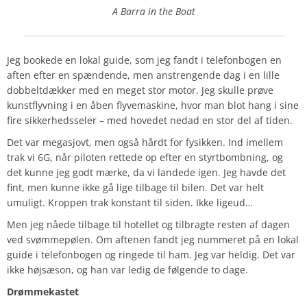
A Barra in the Boat
Jeg bookede en lokal guide, som jeg fandt i telefonbogen en
aften efter en spændende, men anstrengende dag i en lille
dobbeltdækker med en meget stor motor. Jeg skulle prøve
kunstflyvning i en åben flyvemaskine, hvor man blot hang i sine
fire sikkerhedsseler – med hovedet nedad en stor del af tiden.
Det var megasjovt, men også hårdt for fysikken. Ind imellem
trak vi 6G, når piloten rettede op efter en styrtbombning, og
det kunne jeg godt mærke, da vi landede igen. Jeg havde det
fint, men kunne ikke gå lige tilbage til bilen. Det var helt
umuligt. Kroppen trak konstant til siden. Ikke ligeud…
Men jeg nåede tilbage til hotellet og tilbragte resten af dagen
ved svømmepølen. Om aftenen fandt jeg nummeret på en lokal
guide i telefonbogen og ringede til ham. Jeg var heldig. Det var
ikke højsæson, og han var ledig de følgende to dage.
Drømmekastet