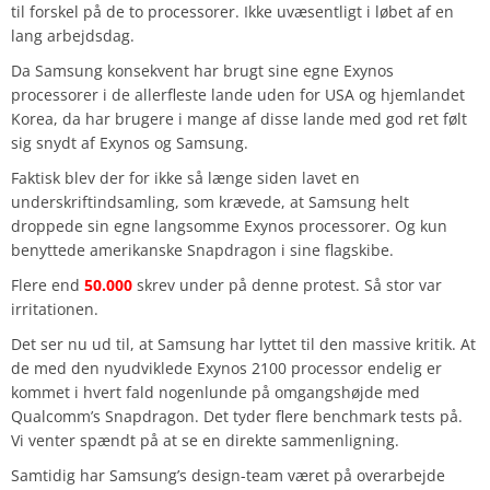
til forskel på de to processorer. Ikke uvæsentligt i løbet af en
lang arbejdsdag.
Da Samsung konsekvent har brugt sine egne Exynos
processorer i de allerfleste lande uden for USA og hjemlandet
Korea, da har brugere i mange af disse lande med god ret følt
sig snydt af Exynos og Samsung.
Faktisk blev der for ikke så længe siden lavet en
underskriftindsamling, som krævede, at Samsung helt
droppede sin egne langsomme Exynos processorer. Og kun
benyttede amerikanske Snapdragon i sine flagskibe.
Flere end
50.000
skrev under på denne protest. Så stor var
irritationen.
Det ser nu ud til, at Samsung har lyttet til den massive kritik. At
de med den nyudviklede Exynos 2100 processor endelig er
kommet i hvert fald nogenlunde på omgangshøjde med
Qualcomm’s Snapdragon. Det tyder flere benchmark tests på.
Vi venter spændt på at se en direkte sammenligning.
Samtidig har Samsung’s design-team været på overarbejde