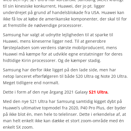
til sin kinesiske konkurrent, Huawei, der jo pt. ligger
underdrejet på grund af handelsblokade fra USA. Huawei kan
ikke få lov at købe de amerikanske komponenter, der skal til for
at fremstille de nødvendige processorer.
Samsung har valgt at udnytte lejligheden til at sparke til
Huawei, mens kineserne ligger ned. Til at generobre
førstepladsen som verdens største mobilproducent, mens
Huawei må kæmpe for at udvikle egne erstatninger for deres
hidtidige Kirin processorer. Og de kæmper stadig.
Samsung har derfor ikke ligget på den lade side, men har
netop lanceret efterfølgeren til både S20 Ultra og Note 20 Ultra.
Meget tidligere end normalt.
Dette i form af den nye årgang 2021 Galaxy
S21 Ultra
.
Med den nye S21 Ultra har Samsung samtidig kigget dybt på
Huawei’s ultimative topmodel fra 2020, P40 Pro Plus, der byder
på ikke blot én, men hele to telelinser. Dette i erkendelse af, at
man helt enkelt ikke kan dække et stort zoom-område med én
enkelt 5X zoom.