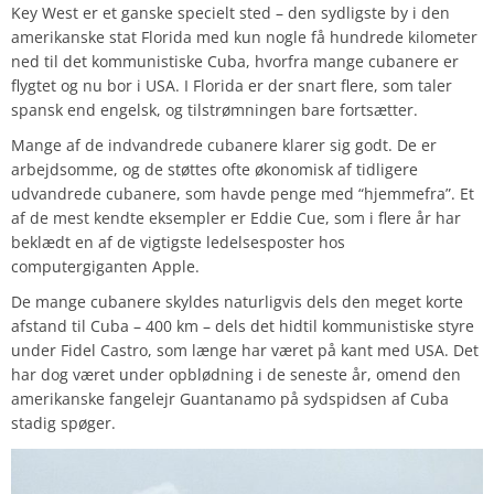
Key West er et ganske specielt sted – den sydligste by i den
amerikanske stat Florida med kun nogle få hundrede kilometer
ned til det kommunistiske Cuba, hvorfra mange cubanere er
flygtet og nu bor i USA. I Florida er der snart flere, som taler
spansk end engelsk, og tilstrømningen bare fortsætter.
Mange af de indvandrede cubanere klarer sig godt. De er
arbejdsomme, og de støttes ofte økonomisk af tidligere
udvandrede cubanere, som havde penge med “hjemmefra”. Et
af de mest kendte eksempler er Eddie Cue, som i flere år har
beklædt en af de vigtigste ledelsesposter hos
computergiganten Apple.
De mange cubanere skyldes naturligvis dels den meget korte
afstand til Cuba – 400 km – dels det hidtil kommunistiske styre
under Fidel Castro, som længe har været på kant med USA. Det
har dog været under opblødning i de seneste år, omend den
amerikanske fangelejr Guantanamo på sydspidsen af Cuba
stadig spøger.