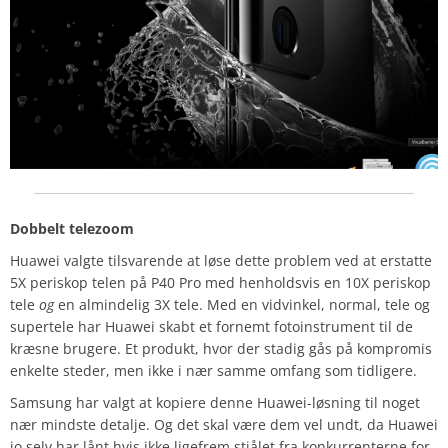
Dobbelt telezoom
Huawei valgte tilsvarende at løse dette problem ved at erstatte
5X periskop telen på P40 Pro med henholdsvis en 10X periskop
tele
og
en almindelig 3X tele. Med en vidvinkel, normal, tele og
supertele har Huawei skabt et fornemt fotoinstrument til de
kræsne brugere. Et produkt, hvor der stadig gås på kompromis
enkelte steder, men ikke i nær samme omfang som tidligere.
Samsung har valgt at kopiere denne Huawei-løsning til noget
nær mindste detalje. Og det skal være dem vel undt, da Huawei
jo selv har lånt hvis ikke ligefrem stjålet fra konkurrenterne for