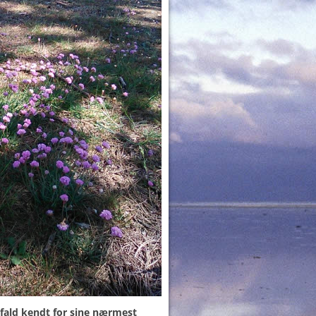
t fald kendt for sine nærmest