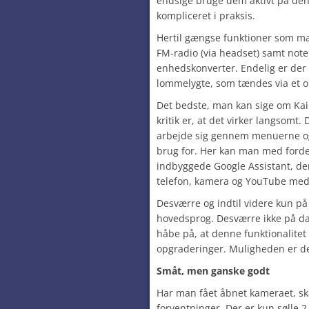
endsige bruge dem aktivt på denn
kompliceret i praksis.
Hertil gængse funktioner som ma
FM-radio (via headset) samt not
enhedskonverter. Endelig er der 
lommelygte, som tændes via et o
Det bedste, man kan sige om KaiO
kritik er, at det virker langsomt
arbejde sig gennem menuerne og
brug for. Her kan man med forde
indbyggede Google Assistant, de
telefon, kamera og YouTube med 
Desværre og indtil videre kun på 
hovedsprog. Desværre ikke på dan
håbe på, at denne funktionalite
opgraderinger. Muligheden er der
Småt, men ganske godt
Har man fået åbnet kameraet, sk
forventninger. Der er kun sølle 