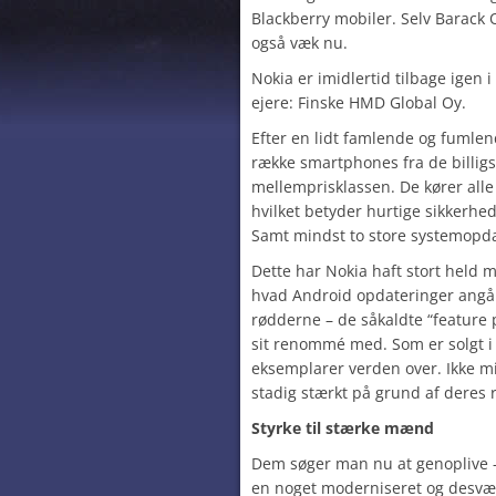
Blackberry mobiler. Selv Barack 
også væk nu.
Nokia er imidlertid tilbage igen
ejere: Finske HMD Global Oy.
Efter en lidt famlende og fumlend
række smartphones fra de billigs
mellemprisklassen. De kører all
hvilket betyder hurtige sikkerhe
Samt mindst to store systemopdat
Dette har Nokia haft stort held m
hvad Android opdateringer angår.
rødderne – de såkaldte “feature
sit renommé med. Som er solgt i m
eksemplarer verden over. Ikke m
stadig stærkt på grund af deres 
Styrke til stærke mænd
Dem søger man nu at genoplive –
en noget moderniseret og desvæ