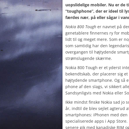
uopslidelige mobiler. Nu er de t
“toughphone”, der er ideel til l
færdes nær, på eller sågar i van
Nokia 800 Tough
er navnet på de
genetablere finnernes ry for mobi
lidt til og meget mere. Som er n
som samtidig har den legendaris
overgangen til højtydende smar
strømslugende skærme.
Nokia 800 Tough er et yderst in
bekendtskab, der placerer sig e
højtydende smartphone. Og så e
phone af den slags, vi sikkert all
Sandsynligvis med Nokia eller So
Ikke mindst finske Nokia sad jo 
år, indtil de blev sejlet agterud 
smartphones: iPhonen med den u
specialiserede apps i App Store.
senere gik med kanadiske RIM og