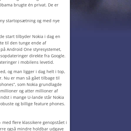
Obama brugte én privat. De er
 i ny startopsætning og med nye
e start tilbyder Nokia i dag en
te til den tunge ende af
e på Android One styresystemet,
dsopdateringer direkte fra Google.
eringer i mobilens levetid.
ed, og man ligger i dag helt i top,
 Nu er man så gået tilbage til
 phones”, som Nokia grundlagde
illioner og atter millioner af
indst i mange U-lande står Nokia
robuste og billige feature phones.
 med flere klassikere genopstået i
rre også mindre holdbar udgave