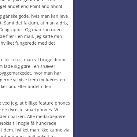
get andet end Point and Shoot.
ig ganske gode, hvis man kan leve
t. Samt det faktum, at man aldrig
 Geographic. Og man kan uden
filer i en mail. Jeg satte min
 hvilket fungerede med det
 eller fotos, man vil bruge denne
m lade sig gøre i en snæver
 byggemarkedet, hvor man har
gerne vil vise frem for kæresten.
rker om. Eller andet i den
 ved jeg, at billige feature phones
v de dyreste smartphones. Vi
dér i parken. Alle medarbejdere
 Nokia til nogle få hundrede
 i dem, hvilket man ikke kunne via
ntenner var helt enkelt for