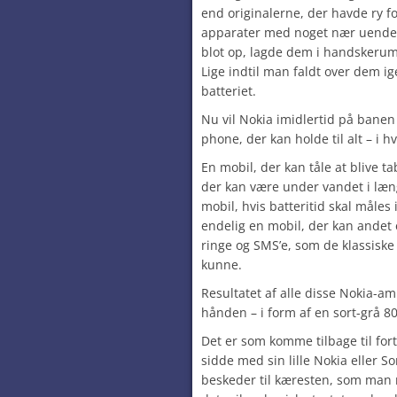
end originalerne, der havde ry f
apparater med noget nær uendel
blot op, lagde dem i handskeru
Lige indtil man faldt over dem i
batteriet.
Nu vil Nokia imidlertid på banen
phone, der kan holde til alt – i h
En mobil, der kan tåle at blive t
der kan være under vandet i læn
mobil, hvis batteritid skal måles 
endelig en mobil, der kan andet 
ringe og SMS’e, som de klassisk
kunne.
Resultatet af alle disse Nokia-am
hånden – i form af en sort-grå 800
Det er som komme tilbage til for
sidde med sin lille Nokia eller S
beskeder til kæresten, som man 