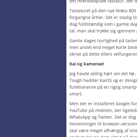
det mikroskopiske tastatur, der
Tastaturet på den nye Nokia 800 
forgangne årtier. Det er stadig li
dog fuldstændig som i gamle dag
tal, man skal trykke sig igennem 
Gamle dages hurtighed på taster
men andet end meget korte besked
skrive på dette ellers velfungere
Kai og kameraet
Jeg havde aldrig hørt om det før
Tough hedder KaiOS og er designet
funktionerne på en rigtig smartp
smart.
Men der er installeret Google-fu
YouTube på mobilen, der ligeled
WhatsApp og Twitter. Det er dog
henvisninger til browser-versi
skal være meget afhængig af sine