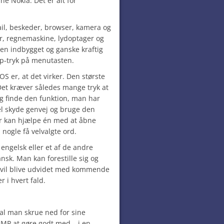
e Nokia. Det er alt for
il, beskeder, browser, kamera og
er, regnemaskine, lydoptager og
en indbygget og ganske kraftig
p-tryk på menutasten.
S er, at det virker. Den største
. Det kræver således mange tryk at
 finde den funktion, man har
l skyde genvej og bruge den
r kan hjælpe én med at åbne
nogle få velvalgte ord.
engelsk eller et af de andre
sk. Man kan forestille sig og
t vil blive udvidet med kommende
 i hvert fald.
al man skrue ned for sine
2 MP at gøre godt med – i en