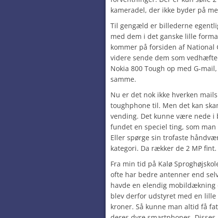
kameradel, der ikke byder på me
Til gengæld er billederne egentl
med dem i det ganske lille forma
kommer på forsiden af National
videre sende dem som vedhæftede 
Nokia 800 Tough op med G-mail,
samme.
Nu er det nok ikke hverken mails
toughphone til. Men det kan ska
vending. Det kunne være nede i
fundet en speciel ting, som man 
Eller spørge sin trofaste håndvæ
kategori. Da rækker de 2 MP fint.
Fra min tid på Kalø Sproghøjskole
ofte har bedre antenner end sel
havde en elendig mobildækning 
blev derfor udstyret med en lille
kroner. Så kunne man altid få fat
deres dyre smartphones. Disses a