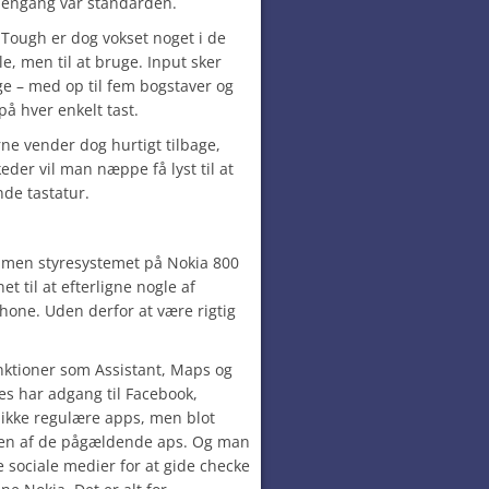
 dengang var standarden.
Tough er dog vokset noget i de
lle, men til at bruge. Input sker
e – med op til fem bogstaver og
på hver enkelt tast.
ne vender dog hurtigt tilbage,
er vil man næppe få lyst til at
nde tastatur.
, men styresystemet på Nokia 800
 til at efterligne nogle af
hone. Uden derfor at være rigtig
nktioner som Assistant, Maps og
es har adgang til Facebook,
 ikke regulære apps, men blot
onen af de pågældende aps. Og man
 sociale medier for at gide checke