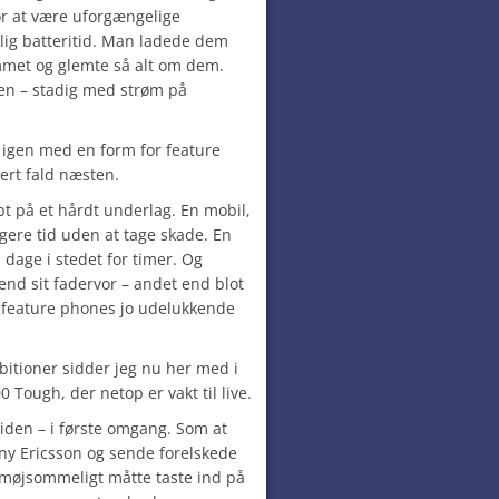
or at være uforgængelige
ig batteritid. Man ladede dem
mmet og glemte så alt om dem.
gen – stadig med strøm på
 igen med en form for feature
vert fald næsten.
abt på et hårdt underlag. En mobil,
gere tid uden at tage skade. En
i dage i stedet for timer. Og
end sit fadervor – andet end blot
e feature phones jo udelukkende
bitioner sidder jeg nu her med i
 Tough, der netop er vakt til live.
tiden – i første omgang. Som at
ony Ericsson og sende forelskede
møjsommeligt måtte taste ind på