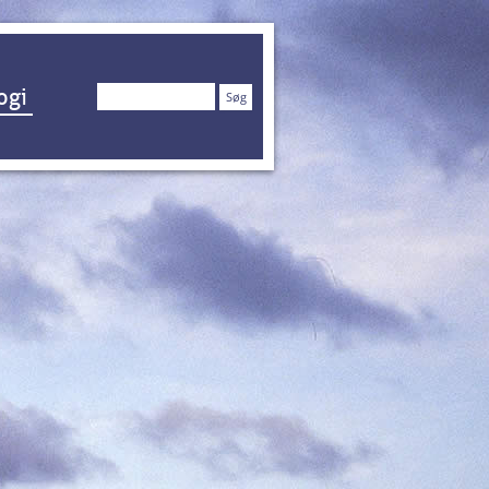
Søg
ogi
efter: