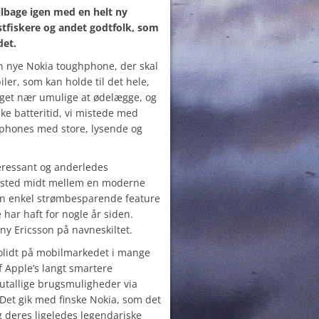
ilbage igen med en helt ny
ystfiskere og andet godtfolk, som
det.
n nye Nokia toughphone, der skal
ler, som kan holde til det hele,
oget nær umulige at ødelægge, og
ke batteritid, vi mistede med
tphones med store, lysende og
teressant og anderledes
t sted midt mellem en moderne
n enkel strømbesparende feature
e har haft for nogle år siden.
ny Ericsson på navneskiltet.
solidt på mobilmarkedet i mange
af Apple’s langt smartere
tallige brugsmuligheder via
 Det gik med finske Nokia, som det
 deres ligeledes legendariske