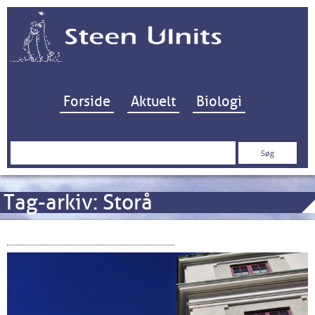
Hop til indhold
Forside
Aktuelt
Biologi
Søg
efter:
Tag-arkiv:
Storå
Sandet, Vandet og Værket