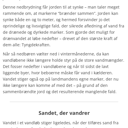
Denne nedbrydning får jorden til at synke – man taler meget
rammende om, at markerne “brænder sammen”. Jorden kan
synke både en og to meter, og hermed forsvinder jo det
oprindelige og livsvigtige fald, der sikrede afledning af vand fra
de drænede og dyrkede marker. Som gjorde det muligt for
drænvandet at løbe nedefter – drevet af den største kraft af
dem alle: Tyngdekraften.
Når så nedbøren vælter ned i vintermånederne, da kan
vandløbene ikke længere holde styr på de store vandmængder.
Det fosser nedefter i vandløbene og når til sidst de lavt
liggende byer, hvor beboerne måske får vand i kælderen.
Vandet stiger også op på landmandens egne marker, der nu
ikke længere kan komme af med det – på grund af den
sammenbrændte jord og det resulterende manglende fald.
Sandet, der vandrer
Vandet i et vandløb stiger ligeledes, når der tilføres sand fra