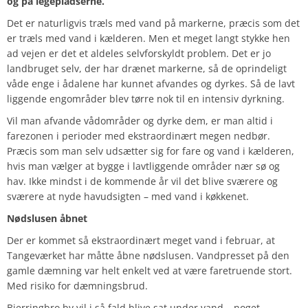
og på legepladserne.
Det er naturligvis træls med vand på markerne, præcis som det
er træls med vand i kælderen. Men et meget langt stykke hen
ad vejen er det et aldeles selvforskyldt problem. Det er jo
landbruget selv, der har drænet markerne, så de oprindeligt
våde enge i ådalene har kunnet afvandes og dyrkes. Så de lavt
liggende engområder blev tørre nok til en intensiv dyrkning.
Vil man afvande vådområder og dyrke dem, er man altid i
farezonen i perioder med ekstraordinært megen nedbør.
Præcis som man selv udsætter sig for fare og vand i kælderen,
hvis man vælger at bygge i lavtliggende områder nær sø og
hav. Ikke mindst i de kommende år vil det blive sværere og
sværere at nyde havudsigten – med vand i køkkenet.
Nødslusen åbnet
Der er kommet så ekstraordinært meget vand i februar, at
Tangeværket har måtte åbne nødslusen. Vandpresset på den
gamle dæmning var helt enkelt ved at være faretruende stort.
Med risiko for dæmningsbrud.
Bjerringbro by vil i så fald blive sat under vand – noget,