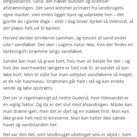
omgivelserne. Sand, der hæver bunden og bremser
afstrømningen. Det sand kommer primært fra landbrugets
egne marker, som enten ligger bare og udyrkede hen – det
gjorde de i gamle dage – eller i dag bliver dyrket så intensivt, at
der pløjes helt ud til kanten.
Herved skrider brinkerne sammen, og tonsvis af sand ender
ude i vandløbet. Det sker i sagens natur ikke, hvis der findes en
dyrkningsfri bræmme langs vandløbet.
Sandet kan man så grave bort, hvis man vil betale for det – og
hvis der overhovedet længere er fald nok til, at vandet så kan
løbe bort. Men til sidst har man uddybet vandløbene så meget,
at de når havniveau. Strømmen går helt i stå og kan endda
vende og løbe opstrøms.
Det ser vi regelmæssigt på nedre Gudenå, hvor tidevandet er
en vigtig faktor. Og da er det slut med afvandingen. Måske kan
man dræne igen, men det er dyrt og en stakket frist. Man kan
ikke grave helt ned til kineserne. Man kan heller ikke sænke
havet og vandstanden her.
Det var den del, som landbruget ubetinget selv er skyld i. Som