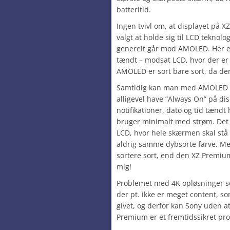
batteritid.
Ingen tvivl om, at displayet på 
valgt at holde sig til LCD teknolo
generelt går mod AMOLED. Her er
tændt – modsat LCD, hvor der er l
AMOLED er sort bare sort, da der
Samtidig kan man med AMOLED 
alligevel have “Always On” på dis
notifikationer, dato og tid tændt
bruger minimalt med strøm. Det
LCD, hvor hele skærmen skal stå
aldrig samme dybsorte farve. Me
sortere sort, end den XZ Premium 
mig!
Problemet med 4K opløsninger s
der pt. ikke er meget content, s
givet, og derfor kan Sony uden at
Premium er et fremtidssikret pro