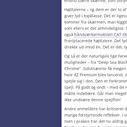
endnu større skærme, som udfyld
Højttalerne – og dem er der to af
giver lyd i topklasse. Det er lige
kommer fra skærmen, man kigger
som ellers er det almindeligste
også
håndværkermobilen CAT S
fronlplacerede højttalere. Det l
direkte ud imod én. Det er det, ly
Og så er der naturligvis lige farv
muligheder – fra “Deep Sea Black
Chrome”. Sidstnævnte fik mege
hvor XZ Premium blev lanceret, o
spejle sig i den. Den er forkrom
spejl. På godt og ondt – med de
måtte indebære. Går man meget o
ikke undvære denne spejlfon!
Andre anmeldere har kritiseret d
mange forstyrrende reflekser. I te
men i praksis har det nu aldrig g