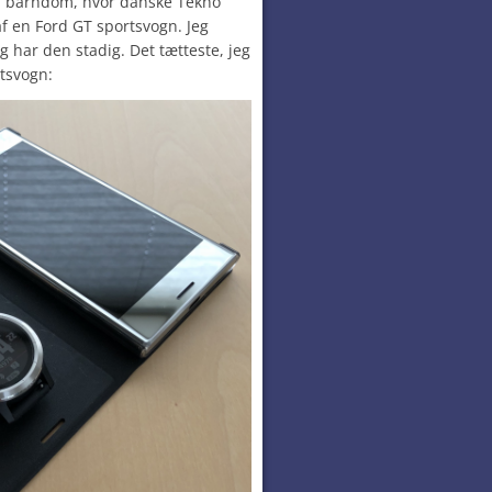
n barndom, hvor danske Tekno
f en Ford GT sportsvogn. Jeg
g har den stadig. Det tætteste, jeg
tsvogn: