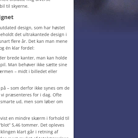
l til skyerne.
ignet
 outdated design, som har høstet
beholdt det ultrakantede design i
snart flere år. Det kan man mene
g én klar fordel:
 der brede kanter, man kan holde
spil. Man behøver ikke sætte sine
ærmen – midt i billedet eller
 på – som derfor ikke synes om de
i præsenteres for i dag. Ofte
 smarte ud, men som løber om
vist en mindre skærm i forhold til
“blot” 5,46 tommer. Det opleves
klingen klart går i retning af