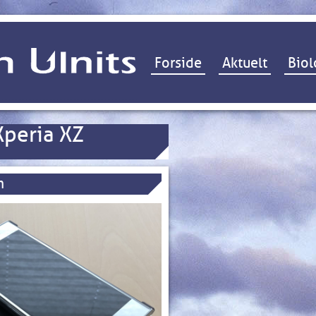
Hop til indhold
Forside
Aktuelt
Biol
Xperia XZ
m