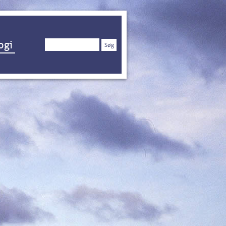
Søg
ogi
efter: