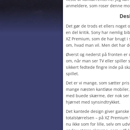
anmeldere, som roser denne mobi
Des
Det gør de trods et ellers noget
en del kritik. Sony har nemlig bi
XZ Premium, som de har brugt i 
om, hvad man vil. Men det har do
Øverst og nederst på fronten er
om, når man ser TV eller spiller 
sikkert fedtede fingre inde på sk
spillet.
Det er vi mange, som sætter pris
mange næsten kantløse mobiler, v
med buede skærme, der nok ser
hjørnet med synsindtrykket.
Det kantede design giver ganske 
totalstørrelsen – på XZ Premium 
nu ikke som for lille, selv om udvi