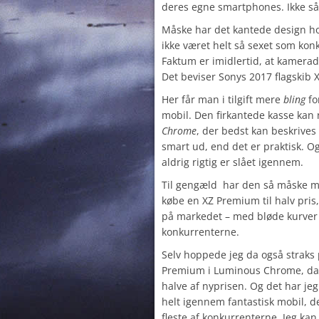
deres egne smartphones. Ikke så
Måske har det kantede design ho
ikke været helt så sexet som kon
Faktum er imidlertid, at kamera
Det beviser Sonys 2017 flagskib 
Her får man i tilgift mere
bling
fo
mobil. Den firkantede kasse kan
Chrome
, der bedst kan beskrives
smart ud, end det er praktisk. O
aldrig rigtig er slået igennem.
Til gengæld har den så måske mu
købe en XZ Premium til halv pris
på markedet – med bløde kurver
konkurrenterne.
Selv hoppede jeg da også straks
Premium i Luminous Chrome, da 
halve af nyprisen. Og det har jeg
helt igennem fantastisk mobil, 
fleste af konkurrenterne. Jeg kan 