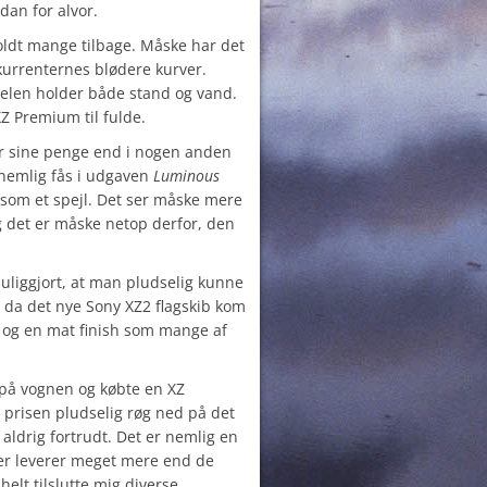
dan for alvor.
ldt mange tilbage. Måske har det
kurrenternes blødere kurver.
delen holder både stand og vand.
XZ Premium til fulde.
r sine penge end i nogen anden
 nemlig fås i udgaven
Luminous
 som et spejl. Det ser måske mere
g det er måske netop derfor, den
liggjort, at man pludselig kunne
, da det nye Sony XZ2 flagskib kom
 og en mat finish som mange af
 på vognen og købte en XZ
prisen pludselig røg ned på det
 aldrig fortrudt. Det er nemlig en
der leverer meget mere end de
helt tilslutte mig diverse