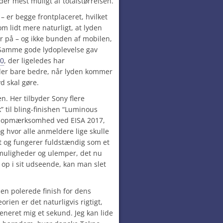
er mest muligt af totalstørrelsen.
 – er begge frontplaceret, hvilket
som lidt mere naturligt, at lyden
 på – og ikke bunden af mobilen,
. Samme gode lydoplevelse gav
60
, der ligeledes har
yder bare bedre, når lyden kommer
d skal gøre.
en. Her tilbyder Sony flere
” til bling-finishen “Luminous
n opmærksomhed ved EISA 2017,
g hvor alle anmeldere lige skulle
et og fungerer fuldstændig som et
 muligheder og ulemper, det nu
p i sit udseende, kan man slet
en polerede finish for dens
orien er det naturligvis rigtigt,
eneret mig et sekund. Jeg kan lide