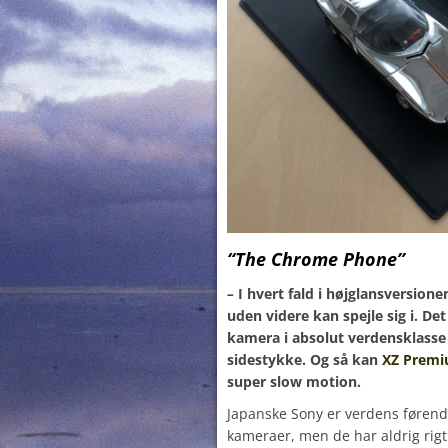
“The Chrome Phone”
–
I hvert fald i højglansversi
uden videre kan spejle sig i. De
kamera i absolut verdensklasse
sidestykke. Og så kan
XZ Prem
super slow motion.
Japanske Sony er verdens førende
kameraer, men de har aldrig rigt