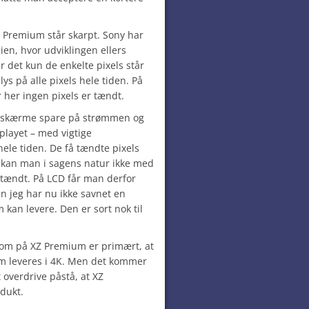
XZ Premium står skarpt. Sony har
gien, hvor udviklingen ellers
 det kun de enkelte pixels står
ys på alle pixels hele tiden. På
 her ingen pixels er tændt.
skærme spare på strømmen og
playet – med vigtige
 hele tiden. De få tændte pixels
 kan man i sagens natur ikke med
 tændt. På LCD får man derfor
n jeg har nu ikke savnet en
kan levere. Den er sort nok til
om på XZ Premium er primært, at
om leveres i 4K. Men det kommer
 overdrive påstå, at XZ
dukt.