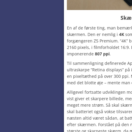
Skæ
En af de første ting, man bemær
skærmen. Den er nemlig i
4K
som
forgængeren Z5 Premium. “4K” be
2160 pixels, i filmforholdet 16:9.
imponerende
807 ppi
.
Til sammenligning definerede A
ultraskarpe “Retina displays” p
en pixeltæthed på over 300 ppi. 
med det blotte øje – mente man
Alligevel fortsatte udviklingen mo
vist giver et skarpere billede, 
meget mere strøm. Så skal skærm
skal batteriet også vokse tilsvare
næsten altid været sådan, at ba
efter skærmen. Forstået på den 
største og skarpeste skærm, da 