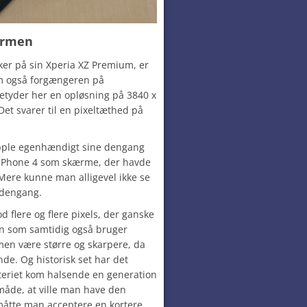
rmen
ker på sin Xperia XZ Premium, er
 også forgængeren på
tyder her en opløsning på 3840 x
 Det svarer til en pixeltæthed på
pple egenhændigt sine dengang
å iPhone 4 som skærme, der havde
Mere kunne man alligevel ikke se
 dengang.
d flere og flere pixels, der ganske
men som samtidig også bruger
en være større og skarpere, da
nde. Og historisk set har det
tteriet kom halsende en generation
måde, at ville man have den
måtte man acceptere en kortere