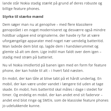
lande står Nokia stadig stærkt på grund af deres robuste og
billige feature phones.
Styrke til stærke mænd
Dem søger man nu at genoplive – med flere klassikere
genopstået i en noget moderniseret og desværre også mindre
holdbar udgave end originalerne, der havde ry for at være
uforgængelige apparater med noget nær uendelig batteritid.
Man ladede dem blot op, lagde dem i handskerummet og
glemte så alt om dem. Lige indtil man faldt over dem igen –
stadig med strøm på batteriet.
Nu vil Nokia imidlertid på banen igen med en form for feature
phone, der kan holde til alt – i hvert fald næsten.
En mobil, der kan tåle at blive tabt på et hårdt underlag. En
mobil, der kan være under vandet i længere tid uden at tage
skade. En mobil, hvis batteritid skal måles i dage i stedet for
timer. Og endelig en mobil, der kan andet end sit fadervor –
andet end blot ringe og SMS’e, som de klassiske feature phones
jo udelukkende kunne.