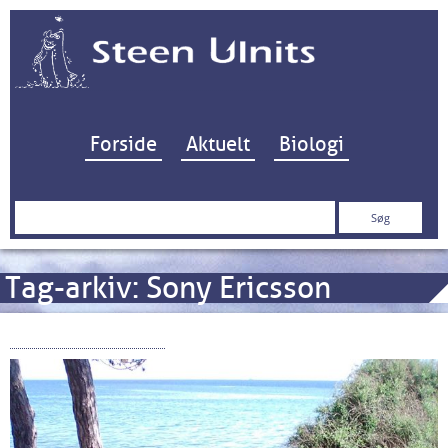
Hop til indhold
Forside
Aktuelt
Biologi
Søg
efter:
Tag-arkiv:
Sony Ericsson
Nokia 800 Tough