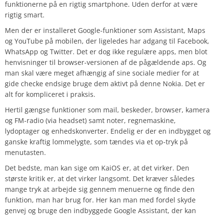
funktionerne på en rigtig smartphone. Uden derfor at være
rigtig smart.
Men der er installeret Google-funktioner som Assistant, Maps
og YouTube på mobilen, der ligeledes har adgang til Facebook,
WhatsApp og Twitter. Det er dog ikke regulære apps, men blot
henvisninger til browser-versionen af de pågældende aps. Og
man skal være meget afhængig af sine sociale medier for at
gide checke endsige bruge dem aktivt på denne Nokia. Det er
alt for kompliceret i praksis.
Hertil gængse funktioner som mail, beskeder, browser, kamera
og FM-radio (via headset) samt noter, regnemaskine,
lydoptager og enhedskonverter. Endelig er der en indbygget og
ganske kraftig lommelygte, som tændes via et op-tryk på
menutasten.
Det bedste, man kan sige om KaiOS er, at det virker. Den
største kritik er, at det virker langsomt. Det kræver således
mange tryk at arbejde sig gennem menuerne og finde den
funktion, man har brug for. Her kan man med fordel skyde
genvej og bruge den indbyggede Google Assistant, der kan