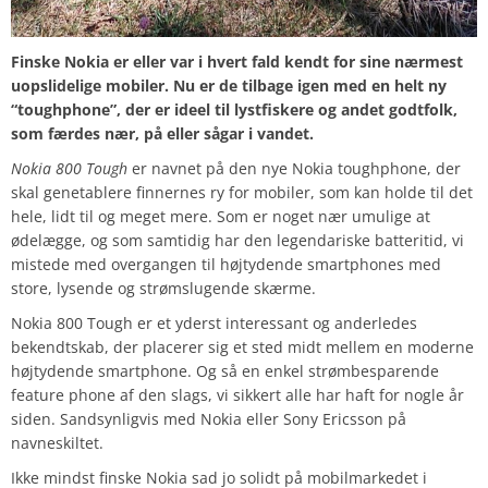
Finske Nokia er eller var i hvert fald kendt for sine nærmest
uopslidelige mobiler. Nu er de tilbage igen med en helt ny
“toughphone”, der er ideel til lystfiskere og andet godtfolk,
som færdes nær, på eller sågar i vandet.
Nokia 800 Tough
er navnet på den nye Nokia toughphone, der
skal genetablere finnernes ry for mobiler, som kan holde til det
hele, lidt til og meget mere. Som er noget nær umulige at
ødelægge, og som samtidig har den legendariske batteritid, vi
mistede med overgangen til højtydende smartphones med
store, lysende og strømslugende skærme.
Nokia 800 Tough er et yderst interessant og anderledes
bekendtskab, der placerer sig et sted midt mellem en moderne
højtydende smartphone. Og så en enkel strømbesparende
feature phone af den slags, vi sikkert alle har haft for nogle år
siden. Sandsynligvis med Nokia eller Sony Ericsson på
navneskiltet.
Ikke mindst finske Nokia sad jo solidt på mobilmarkedet i