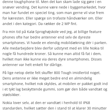
denne toughphone til. Men det kan skam lade sig gøre i en
snæver vending. Det kunne være nede i byggemarkedet, hvor
man har fundet en speciel ting, som man gerne vil vise frem
for kæresten. Eller spørge sin trofaste håndværker om. Eller
andet i den kategori. Da rækker de 2 MP fint.
Fra min tid på Kalø Sproghøjskole ved jeg, at billige feature
phones ofte har bedre antenner end selv de dyreste
smartphones. Vi havde en elendig mobildækning dér i parken.
Alle medarbejdere blev derfor udstyret med en lille Nokia til
nogle få hundrede kroner. Så kunne man altid få fat i dem,
hvilket man ikke kunne via deres dyre smartphones. Disses
antenner var helt enkelt for dårlige.
På lige netop dette felt skuffer 800 Tough imidlertid noget.
Dens antenne er ikke meget bedre end en almindelig
smartphone, hvilket nok skyldes, at mobilen er pakket godt ind
i et tykt lag beskyttende gummi, som gør den både vandtæt og
stødsikker.
Nokia lover selv, at den er vandtæt i henhold til IP68
standarden, hvilket sætter den i stand til at klarer 30 minutter