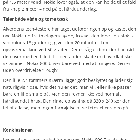
på 1,5 meter vand. Nokia lover også, at den kan holde til et fald
fra knap 2 meter – ned på et hårdt underlag.
Tåler både våde og tørre tæsk
Alverdens tech-testere har taget udfordringen op og kastet den
nye Nokia ud fra to etagers højde, frosset den inde i en blok is
ved minus 18 grader og givet den 20 minutter i en
opvaskemaskine ved 50 grader. Der er sågar dem, der har kørt
den over med en lille bil. Uden anden skade end overfladiske
skrammer. Nokia 800 bliver bare ved med at fungere. Den er
uden overdrivelse “Tough”.
Den lille 2,4 tommers skærm ligger godt beskyttet og lader sig
naturligvis ridse, hvis det nu er det, man vil, eller ikke passer
bare en lille smule på. Men den revner ikke ved normalt
hårdhændet brug. Den ringe opløsning på 320 x 240 gør den
let af aflæse, men ingen fornøjelse at se fotos eller video på.
Konklusionen
Jeg er blevet ganske glad for den nye Nokia 800 Tough, der