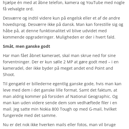
hjælpe én med at åbne telefon, kamera og YouTube med nogle
få velvalgte ord.
Desværre og indtil videre kun på engelsk eller et af de andre
hovedsprog. Desværre ikke på dansk. Man kan forestille sig og
håbe på, at denne funktionalitet vil blive udvidet med
kommende opgraderinger. Muligheden er der i hvert fald.
Småt, men ganske godt
Har man fået åbnet kameraet, skal man skrue ned for sine
forventninger. Der er kun sølle 2 MP at gøre godt med – i en
kameradel, der ikke byder på meget andet end Point and
Shoot.
Til gengæld er billederne egentlig ganske gode, hvis man kan
leve med dem i det ganske lille format. Samt det faktum, at
man aldrig kommer på forsiden af National Geographic. Og
man kan uden videre sende dem som vedhæftede filer i en
mail. Jeg satte min Nokia 800 Tough op med G-mail, hvilket
fungerede med det samme.
Nu er det nok ikke hverken mails eller fotos, man vil bruge