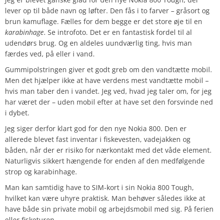
lever op til både navn og løfter. Den fås i to farver – gråsort og
brun kamuflage. Fælles for dem begge er det store øje til en
karabinhage
. Se introfoto. Det er en fantastisk fordel til al
udendørs brug. Og en aldeles uundværlig ting, hvis man
færdes ved, på eller i vand.
Gummipolstringen giver et godt greb om den vandtætte mobil.
Men det hjælper ikke at have verdens mest vandtætte mobil –
hvis man taber den i vandet. Jeg ved, hvad jeg taler om, for jeg
har været der – uden mobil efter at have set den forsvinde ned
i dybet.
Jeg siger derfor klart god for den nye Nokia 800. Den er
allerede blevet fast inventar i fiskevesten, vadejakken og
båden, når der er risiko for nærkontakt med det våde element.
Naturligvis sikkert hængende for enden af den medfølgende
strop og karabinhage.
Man kan samtidig have to SIM-kort i sin Nokia 800 Tough,
hvilket kan være uhyre praktisk. Man behøver således ikke at
have både sin private mobil og arbejdsmobil med sig. På ferien
eller fisketuren.