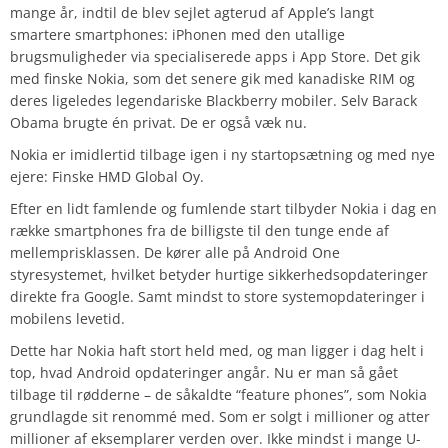
mange år, indtil de blev sejlet agterud af Apple’s langt
smartere smartphones: iPhonen med den utallige
brugsmuligheder via specialiserede apps i App Store. Det gik
med finske Nokia, som det senere gik med kanadiske RIM og
deres ligeledes legendariske Blackberry mobiler. Selv Barack
Obama brugte én privat. De er også væk nu.
Nokia er imidlertid tilbage igen i ny startopsætning og med nye
ejere: Finske HMD Global Oy.
Efter en lidt famlende og fumlende start tilbyder Nokia i dag en
række smartphones fra de billigste til den tunge ende af
mellemprisklassen. De kører alle på Android One
styresystemet, hvilket betyder hurtige sikkerhedsopdateringer
direkte fra Google. Samt mindst to store systemopdateringer i
mobilens levetid.
Dette har Nokia haft stort held med, og man ligger i dag helt i
top, hvad Android opdateringer angår. Nu er man så gået
tilbage til rødderne – de såkaldte “feature phones”, som Nokia
grundlagde sit renommé med. Som er solgt i millioner og atter
millioner af eksemplarer verden over. Ikke mindst i mange U-