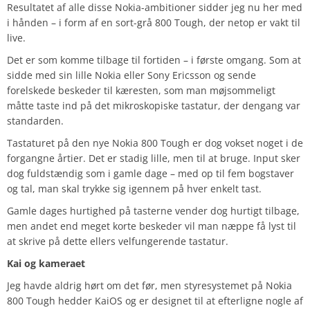
Resultatet af alle disse Nokia-ambitioner sidder jeg nu her med
i hånden – i form af en sort-grå 800 Tough, der netop er vakt til
live.
Det er som komme tilbage til fortiden – i første omgang. Som at
sidde med sin lille Nokia eller Sony Ericsson og sende
forelskede beskeder til kæresten, som man møjsommeligt
måtte taste ind på det mikroskopiske tastatur, der dengang var
standarden.
Tastaturet på den nye Nokia 800 Tough er dog vokset noget i de
forgangne årtier. Det er stadig lille, men til at bruge. Input sker
dog fuldstændig som i gamle dage – med op til fem bogstaver
og tal, man skal trykke sig igennem på hver enkelt tast.
Gamle dages hurtighed på tasterne vender dog hurtigt tilbage,
men andet end meget korte beskeder vil man næppe få lyst til
at skrive på dette ellers velfungerende tastatur.
Kai og kameraet
Jeg havde aldrig hørt om det før, men styresystemet på Nokia
800 Tough hedder KaiOS og er designet til at efterligne nogle af