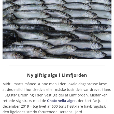
Ny g
iftig alge i Limfjorden
Midt i marts måned kunne man i den lokale dagspresse læse,
at døde sild i hundredvis eller måske tusindvis var drevet i land
i Løgstør Bredning i den vestlige del af Limfjorden. Mistanken
rettede sig straks mod de
Chatonella
-alger
, der kort før jul – i
december 2019 – tog livet af 600 tons høstklare havbrugsfisk i
den ligeledes stærkt forurenede Horsens Fjord.