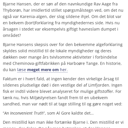
Bjarne Hansen, der er søn af den navnkundige Rav Aage fra
Thyborøn, har imidlertid stillet spørgsmålstegn ved, om det nu
også var Karenia-algen, der slog sildene ihjel. Om det blot var
en bekvem (bort)forklaring fra myndighedernes side. Hvis nu
årsagen i stedet var eksempelvis giftigt havneslam dumpet i
området?
Bjarne Hansens skepsis over for den bekvemme algeforklaring
skyldes solid mistillid til de lokale myndigheder og deres
dækken over mange års tvivlsomme aktiviteter i forbindelse
med Cheminova-giftfabrikken på Harboøre Tange. En historie,
du kan
læse
meget
mere
om
her.
Faktum er i hvert fald, at ingen kender den virkelige årsag til
sildenes pludselige død i den vestlige del af Limfjorden. Ingen
fisk er indtil videre blevet analyseret for mulige giftstoffer. For
tænk nu, hvis Miljøstyrelsen fandt frem til en ubekvem
sandhed, man var nødt til at tage stilling til og gøre noget ved:
“
An Inconvenient Truth
”, som Al Gore kaldte det…
Den mistillid kan man ikke fortænke Bjarne i. Den mistillid er vi