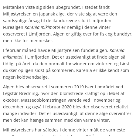
Mistanken viste sig siden ubegrundet. I stedet fandt
Miljøstyrelsen en japansk alge, der viste sig at være den
sandsynlige årsag til de ilanddrevne sild i Limfjorden.
Furealgen
Karenia mikimotoi
er nemlig i denne vinter
observeret i Limfjorden. Algen er giftig over for fisk og bunddyr,
men ikke for mennesker.
I februar måned havde Miljøstyrelsen fundet algen,
Karenia
mikimotoi
, i Limfjorden. Det er usædvanligt at finde algen så
tidligt på året, da den normalt forsvinder om vinteren og først
dukker op igen sidst på sommeren. Karenia er ikke kendt som
nogen koldtvandsalge.
Algen blev observeret i sommeren 2019 især i området ved
Løgstør Bredning, hvor den blomstrede kraftigt op i løbet af
oktober. Masseopblomstringen varede ved i november og
december, og også i februar 2020 blev der observeret relativt
mange individer. Det er usædvanligt, at denne alge overvintrer,
men det kan hænge sammen med den varme vinter.
Miljøstyrelsens har således i denne vinter målt de varmeste