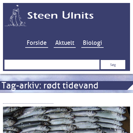
Hop til indhold
Forside
Aktuelt
Biologi
Søg
efter:
Tag-arkiv:
rødt tidevand
Karenia mikimotoi