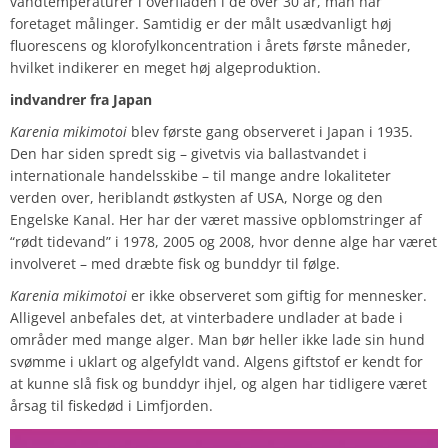
vandtemperaturer i overfladen i de over 30 år, man har
foretaget målinger. Samtidig er der målt usædvanligt høj
fluorescens og klorofylkoncentration i årets første måneder,
hvilket indikerer en meget høj algeproduktion.
indvandrer fra Japan
Karenia mikimotoi
blev første gang observeret i Japan i 1935.
Den har siden spredt sig – givetvis via ballastvandet i
internationale handelsskibe – til mange andre lokaliteter
verden over, heriblandt østkysten af USA, Norge og den
Engelske Kanal. Her har der været massive opblomstringer af
“rødt tidevand” i 1978, 2005 og 2008, hvor denne alge har været
involveret – med dræbte fisk og bunddyr til følge.
Karenia mikimotoi
er ikke observeret som giftig for mennesker.
Alligevel anbefales det, at vinterbadere undlader at bade i
områder med mange alger. Man bør heller ikke lade sin hund
svømme i uklart og algefyldt vand. Algens giftstof er kendt for
at kunne slå fisk og bunddyr ihjel, og algen har tidligere været
årsag til fiskedød i Limfjorden.