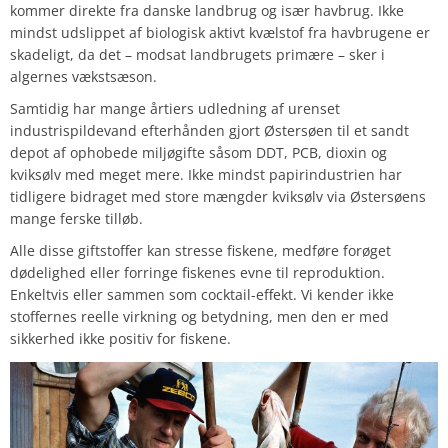
kommer direkte fra danske landbrug og især havbrug. Ikke
mindst udslippet af biologisk aktivt kvælstof fra havbrugene er
skadeligt, da det – modsat landbrugets primære – sker i
algernes vækstsæson.
Samtidig har mange årtiers udledning af urenset
industrispildevand efterhånden gjort Østersøen til et sandt
depot af ophobede miljøgifte såsom DDT, PCB, dioxin og
kviksølv med meget mere. Ikke mindst papirindustrien har
tidligere bidraget med store mængder kviksølv via Østersøens
mange ferske tilløb.
Alle disse giftstoffer kan stresse fiskene, medføre forøget
dødelighed eller forringe fiskenes evne til reproduktion.
Enkeltvis eller sammen som cocktail-effekt. Vi kender ikke
stoffernes reelle virkning og betydning, men den er med
sikkerhed ikke positiv for fiskene.