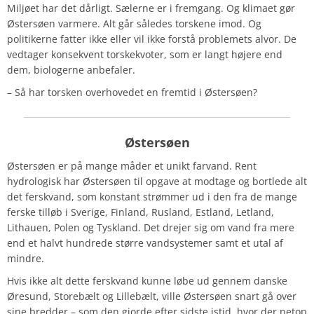
Miljøet har det dårligt. Sælerne er i fremgang. Og klimaet gør
Østersøen varmere. Alt går således torskene imod. Og
politikerne fatter ikke eller vil ikke forstå problemets alvor. De
vedtager konsekvent torskekvoter, som er langt højere end
dem, biologerne anbefaler.
– Så har torsken overhovedet en fremtid i Østersøen?
Østersøen
Østersøen er på mange måder et unikt farvand. Rent
hydrologisk har Østersøen til opgave at modtage og bortlede alt
det ferskvand, som konstant strømmer ud i den fra de mange
ferske tilløb i Sverige, Finland, Rusland, Estland, Letland,
Lithauen, Polen og Tyskland. Det drejer sig om vand fra mere
end et halvt hundrede større vandsystemer samt et utal af
mindre.
Hvis ikke alt dette ferskvand kunne løbe ud gennem danske
Øresund, Storebælt og Lillebælt, ville Østersøen snart gå over
sine bredder – som den gjorde efter sidste istid, hvor der netop