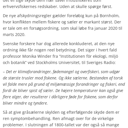
det vil sige skyde dem nær såvel fritidsfiskeres som
erhvervsfiskernes redskaber. Uden at skulle spørge først.
De nye afskydningsregler gælder foreløbig kun på Bornholm,
hvor konflikten mellem fiskere og sæler er markant størst. Der
er tale om en forsøgsordning, som skal løbe fra januar 2020 til
marts 2020.
Svenske forskere har dog allerede konkluderet, at den nye
ordning ikke får nogen reel betydning. Det
siger i hvert fald
professor Monika Winder fra “Institutionen för ekologi, miljö
och botanik” ved Stockholms Universitet, til Sveriges Radio:
–
Det er klimaforandringer, fødemangel og overfiskeri, som udgør
de største trusler mod fiskene. Og ikke sælerne. Bestanden af torsk
vil falde mere på grund af miljømæssige forandringer og fiskeri, end
fordi de bliver spist af sæler. De højere temperaturer kan også give
flere alger, der resulterer i dårligere føde for fiskene, som derfor
bliver mindre og tyndere.
Så at give gråsælerne skylden og efterfølgende skyde dem er
ren symptombehandling. Ren afmagt over for de virkelige
problemer. I slutningen af 1800-tallet var der også så mange