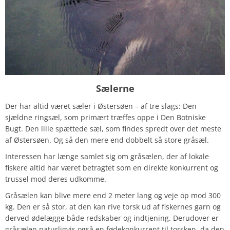
Sælerne
Der har altid været sæler i Østersøen – af tre slags: Den
sjældne ringsæl, som primært træffes oppe i Den Botniske
Bugt. Den lille spættede sæl, som findes spredt over det meste
af Østersøen. Og så den mere end dobbelt så store gråsæl.
Interessen har længe samlet sig om gråsælen, der af lokale
fiskere altid har været betragtet som en direkte konkurrent og
trussel mod deres udkomme.
Gråsælen kan blive mere end 2 meter lang og veje op mod 300
kg. Den er så stor, at den kan rive torsk ud af fiskernes garn og
derved ødelægge både redskaber og indtjening. Derudover er
gråsælen naturligvis også en fødekonkurrent til torsken, da den