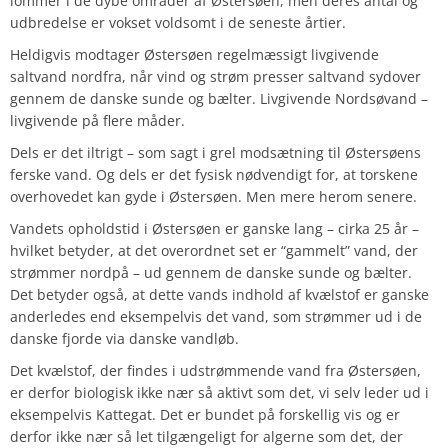
lommer i de dybe områder af Østersøen, men deres antal og
udbredelse er vokset voldsomt i de seneste årtier.
Heldigvis modtager Østersøen regelmæssigt livgivende
saltvand nordfra, når vind og strøm presser saltvand sydover
gennem de danske sunde og bælter. Livgivende Nordsøvand –
livgivende på flere måder.
Dels er det iltrigt – som sagt i grel modsætning til Østersøens
ferske vand. Og dels er det fysisk nødvendigt for, at torskene
overhovedet kan gyde i Østersøen. Men mere herom senere.
Vandets opholdstid i Østersøen er ganske lang – cirka 25 år –
hvilket betyder, at det overordnet set er “gammelt” vand, der
strømmer nordpå – ud gennem de danske sunde og bælter.
Det betyder også, at dette vands indhold af kvælstof er ganske
anderledes end eksempelvis det vand, som strømmer ud i de
danske fjorde via danske vandløb.
Det kvælstof, der findes i udstrømmende vand fra Østersøen,
er derfor biologisk ikke nær så aktivt som det, vi selv leder ud i
eksempelvis Kattegat. Det er bundet på forskellig vis og er
derfor ikke nær så let tilgængeligt for algerne som det, der