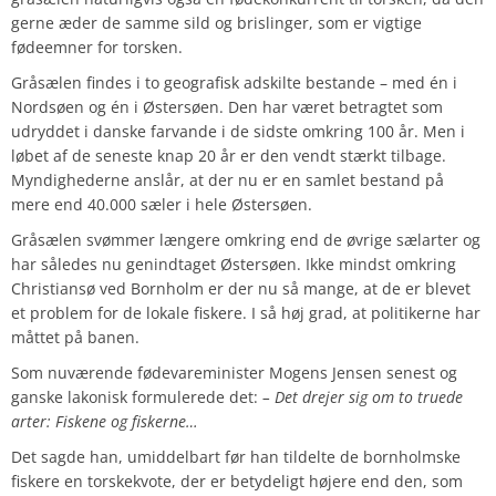
gerne æder de samme sild og brislinger, som er vigtige
fødeemner for torsken.
Gråsælen findes i to geografisk adskilte bestande – med én i
Nordsøen og én i Østersøen. Den har været betragtet som
udryddet i danske farvande i de sidste omkring 100 år. Men i
løbet af de seneste knap 20 år er den vendt stærkt tilbage.
Myndighederne anslår, at der nu er en samlet bestand på
mere end 40.000 sæler i hele Østersøen.
Gråsælen svømmer længere omkring end de øvrige sælarter og
har således nu genindtaget Østersøen. Ikke mindst omkring
Christiansø ved Bornholm er der nu så mange, at de er blevet
et problem for de lokale fiskere. I så høj grad, at politikerne har
måttet på banen.
Som nuværende fødevareminister Mogens Jensen senest og
ganske lakonisk formulerede det:
– Det drejer sig om to truede
arter: Fiskene og fiskerne…
Det sagde han, umiddelbart før han tildelte de bornholmske
fiskere en torskekvote, der er betydeligt højere end den, som