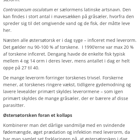
Contracaecum osculatum
er sælormens latinske artsnavn. Den
kan findes i stort antal i mavesækken på gråsæler, hvorfra den
spreder sig til det omgivende vand og de fisk, der måtte leve
her.
Næsten alle østersøtorsk er i dag syge – inficeret med leverorm.
Det gælder nu 90-100 % af torskene.
I 1990’erne var max 20 %
af torskene inficeret. Dengang havde de enkelte fisk typisk
mellem 4 og 14 orm i deres lever, mens antallet i dag er helt
oppe på 27 til 40.
De mange leverorm forringer torskenes trivsel. Forskerne
mener, at torskenes ringere vækst, tidligere gydemodning og
lavere levealder primært skyldes leverormene – som igen
primært skyldes de mange gråsæler, der er bærere af disse
parasitter.
Østersøtorsken foran et kollaps
Kombinerer man det dårlige vandmiljø med en svindende
fødemængde, øget prædation og infektion med leverorm, da
har man samlet set forklaringen på, at østersøtorsken i dag