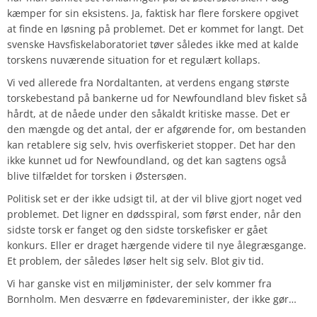
kæmper for sin eksistens. Ja, faktisk har flere forskere opgivet
at finde en løsning på problemet. Det er kommet for langt. Det
svenske Havsfiskelaboratoriet tøver således ikke med at kalde
torskens nuværende situation for et regulært kollaps.
Vi ved allerede fra Nordaltanten, at verdens engang største
torskebestand på bankerne ud for Newfoundland blev fisket så
hårdt, at de nåede under den såkaldt kritiske masse. Det er
den mængde og det antal, der er afgørende for, om bestanden
kan retablere sig selv, hvis overfiskeriet stopper. Det har den
ikke kunnet ud for Newfoundland, og det kan sagtens også
blive tilfældet for torsken i Østersøen.
Politisk set er der ikke udsigt til, at der vil blive gjort noget ved
problemet. Det ligner en dødsspiral, som først ender, når den
sidste torsk er fanget og den sidste torskefisker er gået
konkurs. Eller er draget hærgende videre til nye ålegræsgange.
Et problem, der således løser helt sig selv. Blot giv tid.
Vi har ganske vist en miljøminister, der selv kommer fra
Bornholm. Men desværre en fødevareminister, der ikke gør…