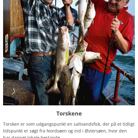
Torskene
Torsken er som udgangspunkt en saltvandsfisk, der på et tidligt
tidspunkt er søgt fra Nordsøen og ind i Østersøen, hvor den
har dannet lokale bestande.