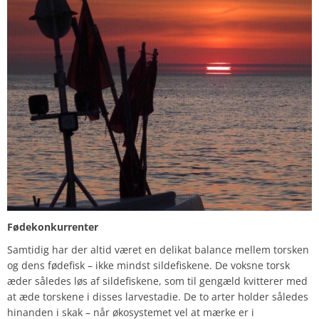
Fødekonkurrenter
Samtidig har der altid været en delikat balance mellem torsken
og dens fødefisk – ikke mindst sildefiskene. De voksne torsk
æder således løs af sildefiskene, som til gengæld kvitterer med
at æde torskene i disses larvestadie. De to arter holder således
hinanden i skak – når økosystemet vel at mærke er i