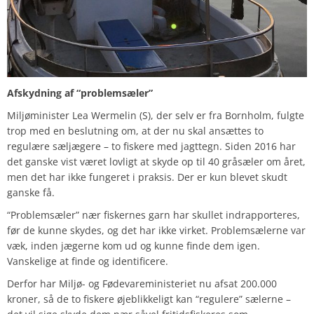
Afskydning af “problemsæler”
Miljøminister Lea Wermelin (S), der selv er fra Bornholm, fulgte
trop med en beslutning om, at der nu skal ansættes to
regulære sæljægere – to fiskere med jagttegn. Siden 2016 har
det ganske vist været lovligt at skyde op til 40 gråsæler om året,
men det har ikke fungeret i praksis. Der er kun blevet skudt
ganske få.
“Problemsæler” nær fiskernes garn har skullet indrapporteres,
før de kunne skydes, og det har ikke virket. Problemsælerne var
væk, inden jægerne kom ud og kunne finde dem igen.
Vanskelige at finde og identificere.
Derfor har Miljø- og Fødevareministeriet nu afsat 200.000
kroner, så de to fiskere øjeblikkeligt kan “regulere” sælerne –