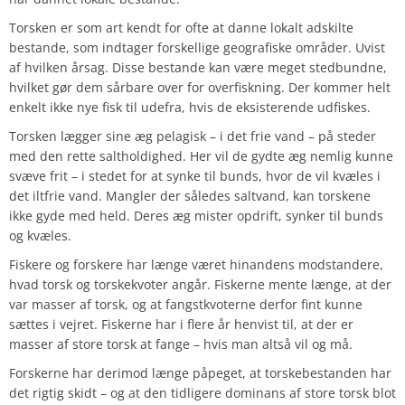
Torsken er som art kendt for ofte at danne lokalt adskilte
bestande, som indtager forskellige geografiske områder. Uvist
af hvilken årsag. Disse bestande kan være meget stedbundne,
hvilket gør dem sårbare over for overfiskning. Der kommer helt
enkelt ikke nye fisk til udefra, hvis de eksisterende udfiskes.
Torsken lægger sine æg pelagisk – i det frie vand – på steder
med den rette saltholdighed. Her vil de gydte æg nemlig kunne
svæve frit – i stedet for at synke til bunds, hvor de vil kvæles i
det iltfrie vand. Mangler der således saltvand, kan torskene
ikke gyde med held. Deres æg mister opdrift, synker til bunds
og kvæles.
Fiskere og forskere har længe været hinandens modstandere,
hvad torsk og torskekvoter angår. Fiskerne mente længe, at der
var masser af torsk, og at fangstkvoterne derfor fint kunne
sættes i vejret. Fiskerne har i flere år henvist til, at der er
masser af store torsk at fange – hvis man altså vil og må.
Forskerne har derimod længe påpeget, at torskebestanden har
det rigtig skidt – og at den tidligere dominans af store torsk blot