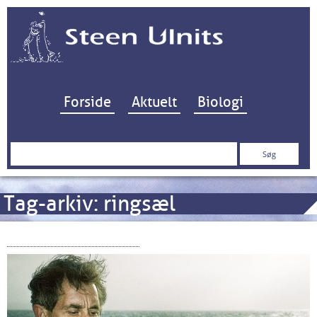
Hop til indhold
Forside
Aktuelt
Biologi
Søg
efter:
Tag-arkiv:
ringsæl
Torsken i Østersøen