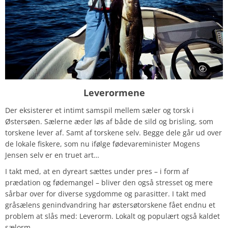
Leverormene
Der eksisterer et intimt samspil mellem sæler og torsk i
Østersøen. Sælerne æder løs af både de sild og brisling, som
torskene lever af. Samt af torskene selv. Begge dele går ud over
de lokale fiskere, som nu ifølge fødevareminister Mogens
Jensen selv er en truet art…
I takt med, at en dyreart sættes under pres – i form af
prædation og fødemangel – bliver den også stresset og mere
sårbar over for diverse sygdomme og parasitter. I takt med
gråsælens genindvandring har østersøtorskene fået endnu et
problem at slås med: Leverorm. Lokalt og populært også kaldet
sælorm.