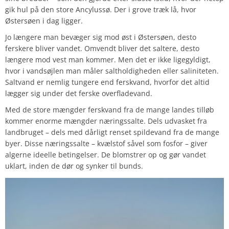
gik hul på den store Ancylussø. Der i grove træk lå, hvor
Østersøen i dag ligger.
Jo længere man bevæger sig mod øst i Østersøen, desto
ferskere bliver vandet. Omvendt bliver det saltere, desto
længere mod vest man kommer. Men det er ikke ligegyldigt,
hvor i vandsøjlen man måler saltholdigheden eller saliniteten.
Saltvand er nemlig tungere end ferskvand, hvorfor det altid
lægger sig under det ferske overfladevand.
Med de store mængder ferskvand fra de mange landes tilløb
kommer enorme mængder næringssalte. Dels udvasket fra
landbruget – dels med dårligt renset spildevand fra de mange
byer. Disse næringssalte – kvælstof såvel som fosfor – giver
algerne ideelle betingelser. De blomstrer op og gør vandet
uklart, inden de dør og synker til bunds.