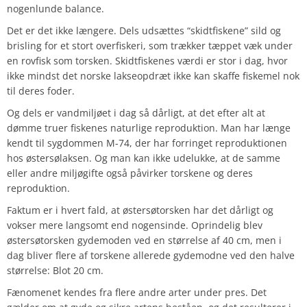
nogenlunde balance.
Det er det ikke længere. Dels udsættes “skidtfiskene” sild og
brisling for et stort overfiskeri, som trækker tæppet væk under
en rovfisk som torsken. Skidtfiskenes værdi er stor i dag, hvor
ikke mindst det norske lakseopdræt ikke kan skaffe fiskemel nok
til deres foder.
Og dels er vandmiljøet i dag så dårligt, at det efter alt at
dømme truer fiskenes naturlige reproduktion. Man har længe
kendt til sygdommen M-74, der har forringet reproduktionen
hos østersølaksen. Og man kan ikke udelukke, at de samme
eller andre miljøgifte også påvirker torskene og deres
reproduktion.
Faktum er i hvert fald, at østersøtorsken har det dårligt og
vokser mere langsomt end nogensinde. Oprindelig blev
østersøtorsken gydemoden ved en størrelse af 40 cm, men i
dag bliver flere af torskene allerede gydemodne ved den halve
størrelse: Blot 20 cm.
Fænomenet kendes fra flere andre arter under pres. Det