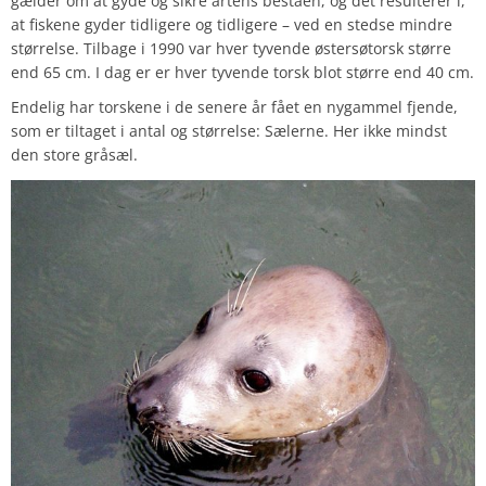
gælder om at gyde og sikre artens beståen, og det resulterer i,
at fiskene gyder tidligere og tidligere – ved en stedse mindre
størrelse. Tilbage i 1990 var hver tyvende østersøtorsk større
end 65 cm. I dag er er hver tyvende torsk blot større end 40 cm.
Endelig har torskene i de senere år fået en nygammel fjende,
som er tiltaget i antal og størrelse: Sælerne. Her ikke mindst
den store gråsæl.