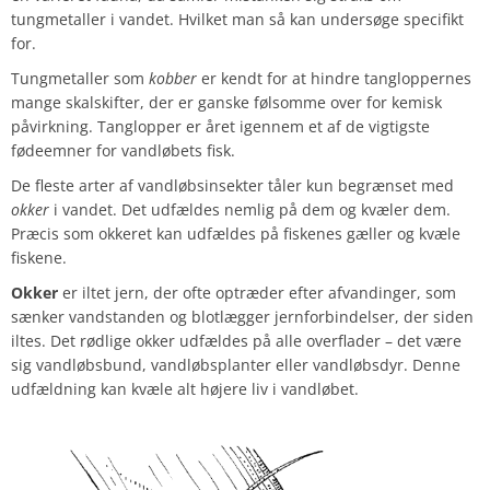
tungmetaller i vandet. Hvilket man så kan undersøge specifikt
for.
Tungmetaller som
kobber
er kendt for at hindre tangloppernes
mange skalskifter, der er ganske følsomme over for kemisk
påvirkning.
Tanglopper er året igennem et af de vigtigste
fødeemner for vandløbets fisk.
De fleste arter af vandløbsinsekter tåler kun begrænset med
okker
i vandet. Det udfældes nemlig på dem og kvæler dem.
Præcis som okkeret kan udfældes på fiskenes gæller og kvæle
fiskene.
Okker
er iltet jern, der ofte optræder efter afvandinger, som
sænker vandstanden og blotlægger jernforbindelser, der siden
iltes. Det rødlige o
kker udfældes på alle overflader – det være
sig vandløbsbund, vandløbsplanter eller vandløbsdyr. Denne
udfældning kan kvæle alt højere liv i vandløbet.