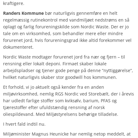
kraftigere.
Randers Kommune
bør naturligvis gennemføre en helt
regelmæssig rutinekontrol med vandmiljøet nedstrøms en så
oplagt og farlig forureningskilde som Nordic Waste. Der er jo
tale om en virksomhed, som behandler mere eller mindre
forurenet jord, hvis forureningsgrad ikke altid forekommer vel
dokumenteret.
Nordic Waste modtager forurenet jord fra nær og fjern – til
rensning eller lokalt deponi. Firmaet skaber lokale
arbejdspladser og tjener gode penge på denne “nyttiggørelse”,
hvilket naturligvis skaber stor goodwill hos kommunen.
Et forhold, vi jo aktuelt også kender fra en anden
miljøvirksomhed, nemlig RGS Nordic ved Storebælt, der i årevis
har udledt farlige stoffer som kviksølv, barium, PFAS og
tjærestoffer efter ufuldstændig rensning af norsk
oliespildevand. Med Miljøstyrelsens behørige tilladelse.
I hvert fald indtil nu.
Miljøminister Magnus Heunicke har nemlig netop meddelt, at