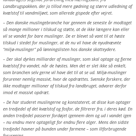
Landbrugspakken, der jo tillod mere gødning og større udledning af
kvælstof til vandmiljøet, som allerede gispede efter vejret.
– Den danske muslingebranche har gennem de seneste år modtaget
så mange millioner i tilskud og støtte, at de ikke længere kan eller
vil se vandet for bare muslinger. De er blevet så vant til at høste
tilskud i stedet for muslinger, at de nu vil have de nyudnævnte
“miljø-muslinger” på lønningslisten hos danske skatteydere.
– Der skal dyrkes milliarder af muslinger, som skal optage og fjerne
kvælstof fra vandet, når de høstes. Men det er slet ikke så enkelt,
som branchen selv gerne vil have det til at se ud. Miljø-muslinger
forurener nemlig massivt, hvor de opdrættes. Svenske forskere, der
ikke modtager millioner af tilskud fra landbruget, advarer derfor
imod et massivt opdræt.
– De har studeret muslingerne og konstateret, at disse kun optager
en tredjedel af det kvælstof og fosfor, de filtrerer fra, i deres kød. En
anden tredjedel passerer fordøjet igennem dem og ud i vandet igen
– nu endnu mere optageligt for endnu flere alger. Mens den sidste
tredjedel havner på bunden under farmene – som iltforbrugende
forurening.