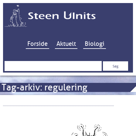
Hop til indhold
Forside
Aktuelt
Biologi
Søg
efter:
Tag-arkiv:
regulering
Vandprøver kontra faunaundersøgelser