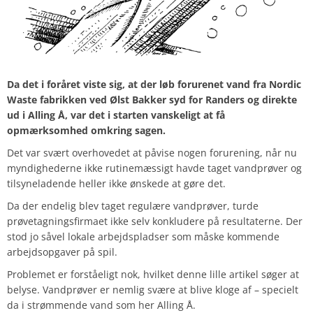
Da det i foråret viste sig, at der løb forurenet vand fra Nordic
Waste fabrikken ved Ølst Bakker syd for Randers og direkte
ud i Alling Å, var det i starten vanskeligt at få
opmærksomhed omkring sagen.
Det var svært overhovedet at påvise nogen forurening, når nu
myndighederne ikke rutinemæssigt havde taget vandprøver og
tilsyneladende heller ikke ønskede at gøre det.
Da der endelig blev taget regulære vandprøver, turde
prøvetagningsfirmaet ikke selv konkludere på resultaterne. Der
stod jo såvel lokale arbejdspladser som måske kommende
arbejdsopgaver på spil.
Problemet er forståeligt nok, hvilket denne lille artikel søger at
belyse. Vandprøver er nemlig svære at blive kloge af – specielt
da i strømmende vand som her Alling Å.