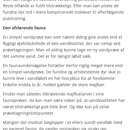
fleste tilfælde er fuldt tilstrækkeligt. Eller man kan plotte de
fundne dyr ind i mere komplicerede indekser til efterfølgende
publicering.
Den afslørende fauna
En simpel vandprøve kan som nævnt aldrig give andet end et
flygtigt øjebliksbillede af den vandkvalitet, der var netop ved
prøvetagningen. Man vil aldrig kunne tage en ny vandprøve af
det samme vand. Det er for længst løbet væk.
En faunaundersøgelse fortæller derfor rigtig meget mere end
en simpel vandprøve. De fundne og artsbestemte dyr skal jo
kunne leve i vandløbet en hel livscyklus for at forekomme.
Enkelte endda to år, hvilket gælder de store
majfluer
.
Finder man således iltkrævende majfluelarver i sine
faunaprøver, da kan man være sikker på, at vandkvaliteten har
været tilstrækkeligt god hele året.
Og ikke kun på selve
prøvetagningstidspunktet.
Mangler der modsat
tanglopper
i et ellers sundt vandløb med
en varieret fauna, da samler mistanken sig straks om