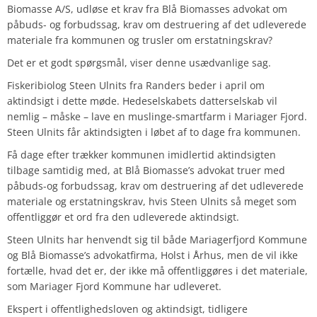
Biomasse A/S, udløse et krav fra Blå Biomasses advokat om
påbuds- og forbudssag, krav om destruering af det udleverede
materiale fra kommunen og trusler om erstatningskrav?
Det er et godt spørgsmål, viser denne usædvanlige sag.
Fiskeribiolog Steen Ulnits fra Randers beder i april om
aktindsigt i dette møde. Hedeselskabets datterselskab vil
nemlig – måske – lave en muslinge-smartfarm i Mariager Fjord.
Steen Ulnits får aktindsigten i løbet af to dage fra kommunen.
Få dage efter trækker kommunen imidlertid aktindsigten
tilbage samtidig med, at Blå Biomasse’s advokat truer med
påbuds-og forbudssag, krav om destruering af det udleverede
materiale og erstatningskrav, hvis Steen Ulnits så meget som
offentliggør et ord fra den udleverede aktindsigt.
Steen Ulnits har henvendt sig til både Mariagerfjord Kommune
og Blå Biomasse’s advokatfirma, Holst i Århus, men de vil ikke
fortælle, hvad det er, der ikke må offentliggøres i det materiale,
som Mariager Fjord Kommune har udleveret.
Ekspert i offentlighedsloven og aktindsigt, tidligere