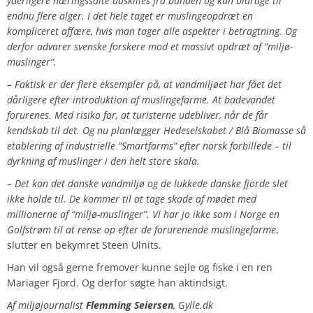
yderligere næringssalte udskilles fra bunden og kan bidrage til
endnu flere alger. I det hele taget er muslingeopdræt en
kompliceret affære, hvis man tager alle aspekter i betragtning. Og
derfor advarer svenske forskere mod et massivt opdræt af “miljø-
muslinger”.
– Faktisk er der flere eksempler på, at vandmiljøet har fået det
dårligere efter introduktion af muslingefarme. At badevandet
forurenes. Med risiko for, at turisterne udebliver, når de får
kendskab til det. Og nu planlægger Hedeselskabet / Blå Biomasse så
etablering af industrielle “Smartfarms” efter norsk forbillede – til
dyrkning af muslinger i den helt store skala.
– Det kan det danske vandmiljø og de lukkede danske fjorde slet
ikke holde til. De kommer til at tage skade af mødet med
millionerne af “miljø-muslinger”. Vi har jo ikke som i Norge en
Golfstrøm til at rense op efter de forurenende muslingefarme
,
slutter en bekymret Steen Ulnits.
Han vil også gerne fremover kunne sejle og fiske i en ren
Mariager Fjord. Og derfor søgte han aktindsigt.
Af miljøjournalist
Flemming Seiersen
, Gylle.dk