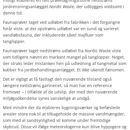
muligt etableres en fast prøvetagningsrutine nedstrøms
jordrensningsanlægget
Nordic Wast
e, der udbygges voldsomt i
denne tid.
Faunaprøver taget ved udløbet fra fabrikken i det forgangne
forår viste, at der opstrøms udløbet var en sund og varieret
vandløbsfauna, der inkluderede såvel majfluer som
tanglopper.
Faunaprøver taget nedstrøms udløbet fra Nordic Waste viste
som tidligere nævnt en markant mangel på tanglopper. Noget,
der straks leder mistanken hen på udledning af tungmetal som
kobber fra jordbehandlingsanlægget. Et ikke ukendt fænomen.
Det er vigtigt at få fastlagt den nuværende tilstand også
længere nedstrøms gartneriet, så man har en reference
fremover – i tilfælde af de udslip, der med den nuværende
miljøgodkendelse synes vanskelige at undgå.
Med mindre der da etableres bygningsværker og befæstede
arealer store nok til at tilbageholde de massive vandmængder,
som med al sandsynlighed vil komme under fremtidige
skybrud. Disse vil ifølge meteorologerne kun blive hyppigere og