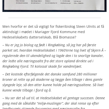
Men hvorfor er det så vigtigt for fiskeribiolog Steen Ulnits at få
aktindsigt i mødet i Mariager Fjord Kommune med
Hedeselskabets datterselskab, Blå Biomasse?
– Nu er jeg jo biolog og født i Ringkøbing, så jeg har på første
parket set, hvordan Hedeselskabet i 1960’erne tog livet af Skjern Å –
regulerede den til ukendelighed og lagde den i to snorlige kanaler,
der ledte alle næringssalte fra det store opland direkte ud i
Ringkøbing Fjord. Til kolossal skade for vandmiljøet.
– Det kostede efterfølgende det danske samfund 280 millioner
kroner at rette op på skaderne og lægge åen tilbage i dens gamle
slyngede leje, så den atter kunne holde på næringssaltene. Så livet
kunne vende tilbage i fjord og å.
– Nu ser det så ud til, at Hedeselskabet vil gentage succesen. Denne
gang med de såkaldte “miljø-muslinger”, der skal rense op efter
landbrugets stigende forurening med næringssalte fra