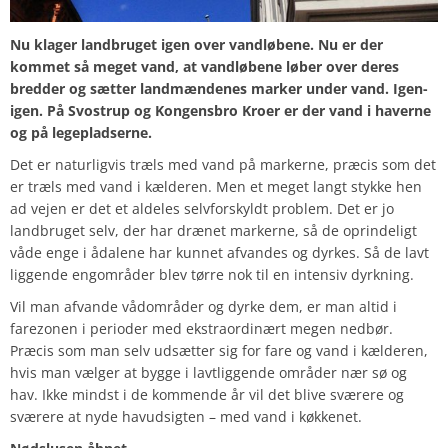
Nu klager landbruget igen over vandløbene. Nu er der
kommet så meget vand, at vandløbene løber over deres
bredder og sætter landmændenes marker under vand. Igen-
igen. På Svostrup og Kongensbro Kroer er der vand i haverne
og på legepladserne.
Det er naturligvis træls med vand på markerne, præcis som det
er træls med vand i kælderen. Men et meget langt stykke hen
ad vejen er det et aldeles selvforskyldt problem. Det er jo
landbruget selv, der har drænet markerne, så de oprindeligt
våde enge i ådalene har kunnet afvandes og dyrkes. Så de lavt
liggende engområder blev tørre nok til en intensiv dyrkning.
Vil man afvande vådområder og dyrke dem, er man altid i
farezonen i perioder med ekstraordinært megen nedbør.
Præcis som man selv udsætter sig for fare og vand i kælderen,
hvis man vælger at bygge i lavtliggende områder nær sø og
hav. Ikke mindst i de kommende år vil det blive sværere og
sværere at nyde havudsigten – med vand i køkkenet.