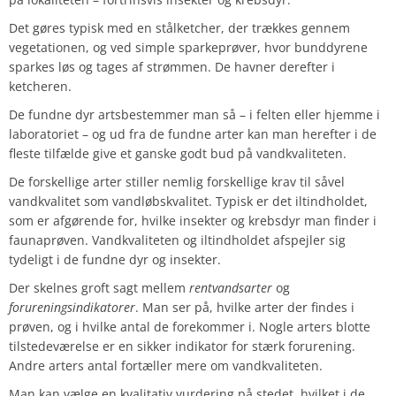
Det gøres typisk med en stålketcher, der trækkes gennem
vegetationen, og ved simple sparkeprøver, hvor bunddyrene
sparkes løs og tages af strømmen. De havner derefter i
ketcheren.
De fundne dyr artsbestemmer man så – i felten eller hjemme i
laboratoriet – og ud fra de fundne arter kan man herefter i de
fleste tilfælde give et ganske godt bud på vandkvaliteten.
De forskellige arter stiller nemlig forskellige krav til såvel
vandkvalitet som vandløbskvalitet. Typisk er det iltindholdet,
som er afgørende for, hvilke insekter og krebsdyr man finder i
faunaprøven. Vandkvaliteten og iltindholdet afspejler sig
tydeligt i de fundne dyr og insekter.
Der skelnes groft sagt mellem
rentvandsarter
og
forureningsindikatorer
. Man ser på, hvilke arter der findes i
prøven, og i hvilke antal de forekommer i.
Nogle arters blotte
tilstedeværelse er en sikker indikator for stærk forurening.
Andre arters antal fortæller mere om vandkvaliteten.
Man kan vælge en kvalitativ vurdering på stedet, hvilket i de