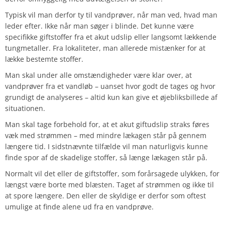
Typisk vil man derfor ty til vandprøver, når man ved, hvad man
leder efter. Ikke når man søger i blinde. Det kunne være
specifikke giftstoffer fra et akut udslip eller langsomt lækkende
tungmetaller. Fra lokaliteter, man allerede mistænker for at
lække bestemte stoffer.
Man skal under alle omstændigheder være klar over, at
vandprøver fra et vandløb – uanset hvor godt de tages og hvor
grundigt de analyseres – altid kun kan give et øjebliksbillede af
situationen.
Man skal tage forbehold for, at et akut giftudslip straks føres
væk med strømmen – med mindre lækagen står på gennem
længere tid.
I sidstnævnte tilfælde vil man naturligvis kunne
finde spor af de skadelige stoffer, så længe lækagen står på.
Normalt vil det eller de giftstoffer, som forårsagede ulykken, for
længst være borte med blæsten. Taget af strømmen og ikke til
at spore længere. Den eller de skyldige er derfor som oftest
umulige at finde alene ud fra en vandprøve.