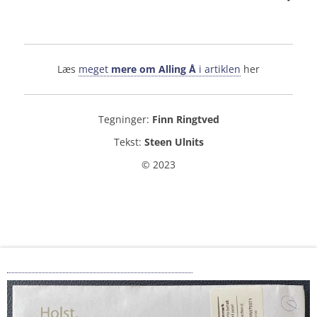
Læs
meget
mere om Alling Å
i artiklen
her
Tegninger:
Finn Ringtved
Tekst:
Steen Ulnits
© 2023
Trusler fra Blå Biomasse A/S