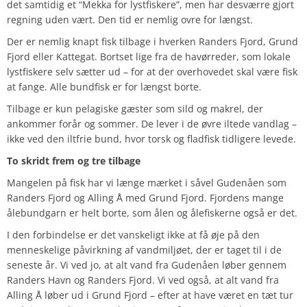
det samtidig et “Mekka for lystfiskere”, men har desværre gjort
regning uden vært. Den tid er nemlig ovre for længst.
Der er nemlig knapt fisk tilbage i hverken Randers Fjord, Grund
Fjord eller Kattegat. Bortset lige fra de havørreder, som lokale
lystfiskere selv sætter ud – for at der overhovedet skal være fisk
at fange. Alle bundfisk er for længst borte.
Tilbage er kun pelagiske gæster som sild og makrel, der
ankommer forår og sommer. De lever i de øvre iltede vandlag –
ikke ved den iltfrie bund, hvor torsk og fladfisk tidligere levede.
To skridt frem og tre tilbage
Mangelen på fisk har vi længe mærket i såvel Gudenåen som
Randers Fjord og Alling Å med Grund Fjord. Fjordens mange
ålebundgarn er helt borte, som ålen og ålefiskerne også er det.
I den forbindelse er det vanskeligt ikke at få øje på den
menneskelige påvirkning af vandmiljøet, der er taget til i de
seneste år. Vi ved jo, at alt vand fra Gudenåen løber gennem
Randers Havn og Randers Fjord. Vi ved også, at alt vand fra
Alling Å løber ud i Grund Fjord – efter at have været en tæt tur