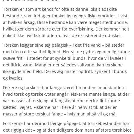
Torsken er som art kendt for ofte at danne lokalt adskilte
bestande, som indtager forskellige geografiske områder. Uvist
af hvilken årsag. Disse bestande kan være meget stedbundne,
hvilket gør dem sårbare over for overfiskning. Der kommer helt
enkelt ikke nye fisk til udefra, hvis de eksisterende udfiskes.
Torsken lægger sine æg pelagisk – i det frie vand – på steder
med den rette saltholdighed. Her vil de gydte æg nemlig kunne
svæve frit – i stedet for at synke til bunds, hvor de vil kvæles i
det iltfrie vand. Mangler der således saltvand, kan torskene
ikke gyde med held. Deres æg mister opdrift, synker til bunds
og kvæles.
Fiskere og forskere har længe været hinandens modstandere,
hvad torsk og torskekvoter angår. Fiskerne mente længe, at der
var masser af torsk, og at fangstkvoterne derfor fint kunne
sættes i vejret. Fiskerne har i flere år henvist til, at der er
masser af store torsk at fange – hvis man altså vil og må.
Forskerne har derimod længe påpeget, at torskebestanden har
det rigtig skidt – og at den tidligere dominans af store torsk blot