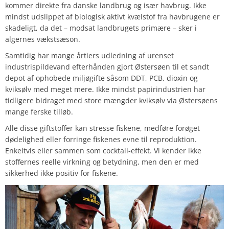
kommer direkte fra danske landbrug og især havbrug. Ikke
mindst udslippet af biologisk aktivt kvælstof fra havbrugene er
skadeligt, da det – modsat landbrugets primære – sker i
algernes vækstsæson.
Samtidig har mange årtiers udledning af urenset
industrispildevand efterhånden gjort Østersøen til et sandt
depot af ophobede miljøgifte såsom DDT, PCB, dioxin og
kviksølv med meget mere. Ikke mindst papirindustrien har
tidligere bidraget med store mængder kviksølv via Østersøens
mange ferske tilløb.
Alle disse giftstoffer kan stresse fiskene, medføre forøget
dødelighed eller forringe fiskenes evne til reproduktion.
Enkeltvis eller sammen som cocktail-effekt. Vi kender ikke
stoffernes reelle virkning og betydning, men den er med
sikkerhed ikke positiv for fiskene.