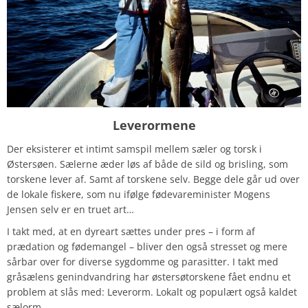
Leverormene
Der eksisterer et intimt samspil mellem sæler og torsk i
Østersøen. Sælerne æder løs af både de sild og brisling, som
torskene lever af. Samt af torskene selv. Begge dele går ud over
de lokale fiskere, som nu ifølge fødevareminister Mogens
Jensen selv er en truet art…
I takt med, at en dyreart sættes under pres – i form af
prædation og fødemangel – bliver den også stresset og mere
sårbar over for diverse sygdomme og parasitter. I takt med
gråsælens genindvandring har østersøtorskene fået endnu et
problem at slås med: Leverorm. Lokalt og populært også kaldet
sælorm.