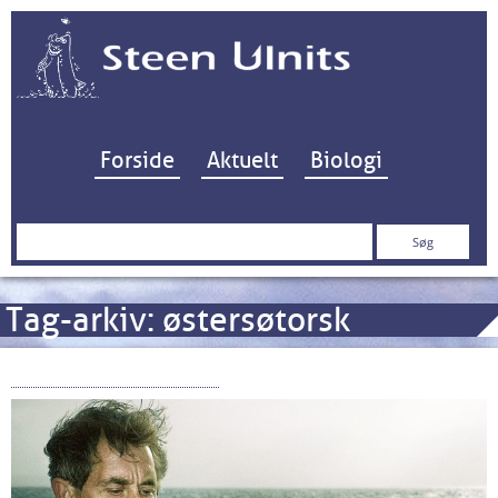
Hop til indhold
Forside
Aktuelt
Biologi
Søg
efter:
Tag-arkiv:
østersøtorsk
Torsken i Østersøen