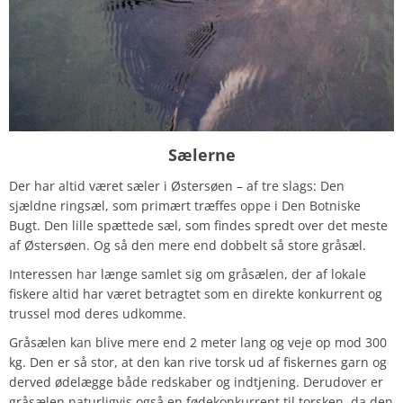
Sælerne
Der har altid været sæler i Østersøen – af tre slags: Den
sjældne ringsæl, som primært træffes oppe i Den Botniske
Bugt. Den lille spættede sæl, som findes spredt over det meste
af Østersøen. Og så den mere end dobbelt så store gråsæl.
Interessen har længe samlet sig om gråsælen, der af lokale
fiskere altid har været betragtet som en direkte konkurrent og
trussel mod deres udkomme.
Gråsælen kan blive mere end 2 meter lang og veje op mod 300
kg. Den er så stor, at den kan rive torsk ud af fiskernes garn og
derved ødelægge både redskaber og indtjening. Derudover er
gråsælen naturligvis også en fødekonkurrent til torsken, da den