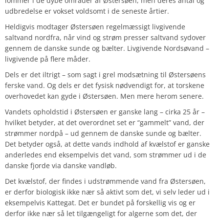
lommer i de dybe områder af Østersøen, men deres antal og
udbredelse er vokset voldsomt i de seneste årtier.
Heldigvis modtager Østersøen regelmæssigt livgivende
saltvand nordfra, når vind og strøm presser saltvand sydover
gennem de danske sunde og bælter. Livgivende Nordsøvand –
livgivende på flere måder.
Dels er det iltrigt – som sagt i grel modsætning til Østersøens
ferske vand. Og dels er det fysisk nødvendigt for, at torskene
overhovedet kan gyde i Østersøen. Men mere herom senere.
Vandets opholdstid i Østersøen er ganske lang – cirka 25 år –
hvilket betyder, at det overordnet set er “gammelt” vand, der
strømmer nordpå – ud gennem de danske sunde og bælter.
Det betyder også, at dette vands indhold af kvælstof er ganske
anderledes end eksempelvis det vand, som strømmer ud i de
danske fjorde via danske vandløb.
Det kvælstof, der findes i udstrømmende vand fra Østersøen,
er derfor biologisk ikke nær så aktivt som det, vi selv leder ud i
eksempelvis Kattegat. Det er bundet på forskellig vis og er
derfor ikke nær så let tilgængeligt for algerne som det, der