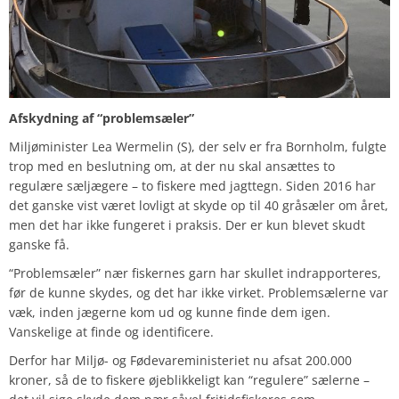
Afskydning af “problemsæler”
Miljøminister Lea Wermelin (S), der selv er fra Bornholm, fulgte
trop med en beslutning om, at der nu skal ansættes to
regulære sæljægere – to fiskere med jagttegn. Siden 2016 har
det ganske vist været lovligt at skyde op til 40 gråsæler om året,
men det har ikke fungeret i praksis. Der er kun blevet skudt
ganske få.
“Problemsæler” nær fiskernes garn har skullet indrapporteres,
før de kunne skydes, og det har ikke virket. Problemsælerne var
væk, inden jægerne kom ud og kunne finde dem igen.
Vanskelige at finde og identificere.
Derfor har Miljø- og Fødevareministeriet nu afsat 200.000
kroner, så de to fiskere øjeblikkeligt kan “regulere” sælerne –