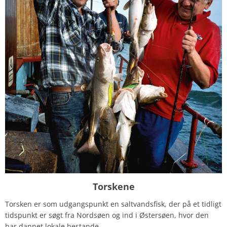
Torskene
Torsken er som udgangspunkt en saltvandsfisk, der på et tidligt
tidspunkt er søgt fra Nordsøen og ind i Østersøen, hvor den
har dannet lokale bestande.