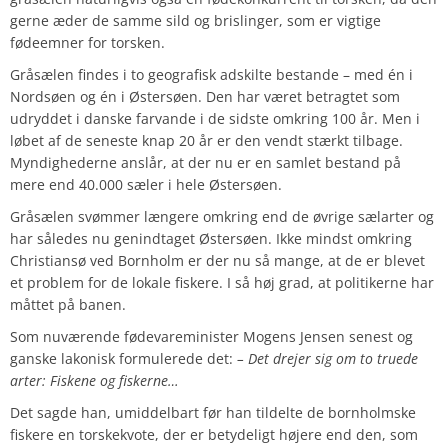
gerne æder de samme sild og brislinger, som er vigtige
fødeemner for torsken.
Gråsælen findes i to geografisk adskilte bestande – med én i
Nordsøen og én i Østersøen. Den har været betragtet som
udryddet i danske farvande i de sidste omkring 100 år. Men i
løbet af de seneste knap 20 år er den vendt stærkt tilbage.
Myndighederne anslår, at der nu er en samlet bestand på
mere end 40.000 sæler i hele Østersøen.
Gråsælen svømmer længere omkring end de øvrige sælarter og
har således nu genindtaget Østersøen. Ikke mindst omkring
Christiansø ved Bornholm er der nu så mange, at de er blevet
et problem for de lokale fiskere. I så høj grad, at politikerne har
måttet på banen.
Som nuværende fødevareminister Mogens Jensen senest og
ganske lakonisk formulerede det:
– Det drejer sig om to truede
arter: Fiskene og fiskerne…
Det sagde han, umiddelbart før han tildelte de bornholmske
fiskere en torskekvote, der er betydeligt højere end den, som