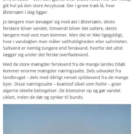
gik hul på den store Ancylussø. Der i grove træk lå, hvor
Østersøen i dag ligger.
Jo længere man bevæger sig mod øst i Østersøen, desto
ferskere bliver vandet. Omvendt bliver det saltere, desto
længere mod vest man kommer. Men det er ikke ligegyldigt,
hvor i vandsøjlen man måler saltholdigheden eller saliniteten.
Saltvand er nemlig tungere end ferskvand, hvorfor det altid
lægger sig under det ferske overfladevand.
Med de store mængder ferskvand fra de mange landes tilløb
kommer enorme mængder næringssalte. Dels udvasket fra
landbruget – dels med dårligt renset spildevand fra de mange
byer. Disse næringssalte – kvælstof såvel som fosfor – giver
algerne ideelle betingelser. De blomstrer op og gør vandet
uklart, inden de dør og synker til bunds.