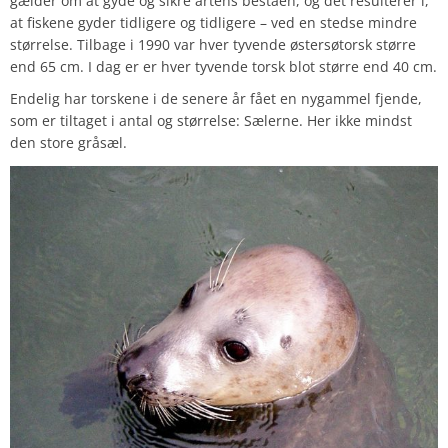
gælder om at gyde og sikre artens beståen, og det resulterer i,
at fiskene gyder tidligere og tidligere – ved en stedse mindre
størrelse. Tilbage i 1990 var hver tyvende østersøtorsk større
end 65 cm. I dag er er hver tyvende torsk blot større end 40 cm.
Endelig har torskene i de senere år fået en nygammel fjende,
som er tiltaget i antal og størrelse: Sælerne. Her ikke mindst
den store gråsæl.