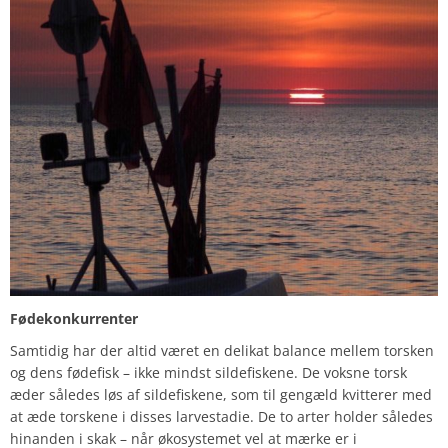
Fødekonkurrenter
Samtidig har der altid været en delikat balance mellem torsken
og dens fødefisk – ikke mindst sildefiskene. De voksne torsk
æder således løs af sildefiskene, som til gengæld kvitterer med
at æde torskene i disses larvestadie. De to arter holder således
hinanden i skak – når økosystemet vel at mærke er i