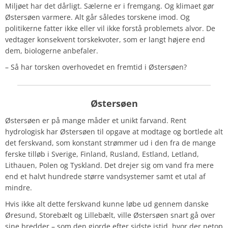
Miljøet har det dårligt. Sælerne er i fremgang. Og klimaet gør
Østersøen varmere. Alt går således torskene imod. Og
politikerne fatter ikke eller vil ikke forstå problemets alvor. De
vedtager konsekvent torskekvoter, som er langt højere end
dem, biologerne anbefaler.
– Så har torsken overhovedet en fremtid i Østersøen?
Østersøen
Østersøen er på mange måder et unikt farvand. Rent
hydrologisk har Østersøen til opgave at modtage og bortlede alt
det ferskvand, som konstant strømmer ud i den fra de mange
ferske tilløb i Sverige, Finland, Rusland, Estland, Letland,
Lithauen, Polen og Tyskland. Det drejer sig om vand fra mere
end et halvt hundrede større vandsystemer samt et utal af
mindre.
Hvis ikke alt dette ferskvand kunne løbe ud gennem danske
Øresund, Storebælt og Lillebælt, ville Østersøen snart gå over
sine bredder – som den gjorde efter sidste istid, hvor der netop