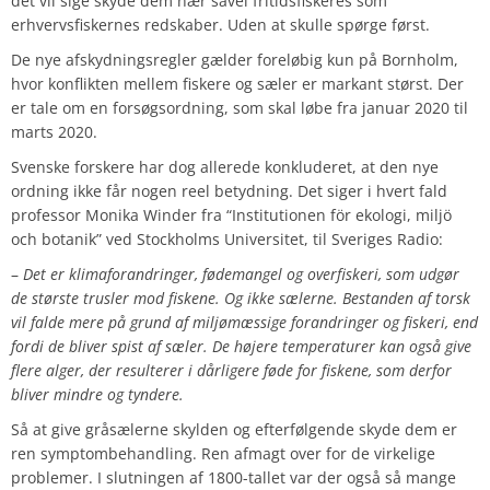
det vil sige skyde dem nær såvel fritidsfiskeres som
erhvervsfiskernes redskaber. Uden at skulle spørge først.
De nye afskydningsregler gælder foreløbig kun på Bornholm,
hvor konflikten mellem fiskere og sæler er markant størst. Der
er tale om en forsøgsordning, som skal løbe fra januar 2020 til
marts 2020.
Svenske forskere har dog allerede konkluderet, at den nye
ordning ikke får nogen reel betydning. Det
siger i hvert fald
professor Monika Winder fra “Institutionen för ekologi, miljö
och botanik” ved Stockholms Universitet, til Sveriges Radio:
–
Det er klimaforandringer, fødemangel og overfiskeri, som udgør
de største trusler mod fiskene. Og ikke sælerne. Bestanden af torsk
vil falde mere på grund af miljømæssige forandringer og fiskeri, end
fordi de bliver spist af sæler. De højere temperaturer kan også give
flere alger, der resulterer i dårligere føde for fiskene, som derfor
bliver mindre og tyndere.
Så at give gråsælerne skylden og efterfølgende skyde dem er
ren symptombehandling. Ren afmagt over for de virkelige
problemer. I slutningen af 1800-tallet var der også så mange