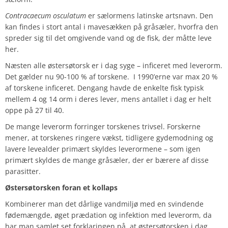
Contracaecum osculatum
er sælormens latinske artsnavn. Den
kan findes i stort antal i mavesækken på gråsæler, hvorfra den
spreder sig til det omgivende vand og de fisk, der måtte leve
her.
Næsten alle østersøtorsk er i dag syge – inficeret med leverorm.
Det gælder nu 90-100 % af torskene.
I 1990’erne var max 20 %
af torskene inficeret. Dengang havde de enkelte fisk typisk
mellem 4 og 14 orm i deres lever, mens antallet i dag er helt
oppe på 27 til 40.
De mange leverorm forringer torskenes trivsel. Forskerne
mener, at torskenes ringere vækst, tidligere gydemodning og
lavere levealder primært skyldes leverormene – som igen
primært skyldes de mange gråsæler, der er bærere af disse
parasitter.
Østersøtorsken foran et kollaps
Kombinerer man det dårlige vandmiljø med en svindende
fødemængde, øget prædation og infektion med leverorm, da
har man samlet set forklaringen på, at østersøtorsken i dag