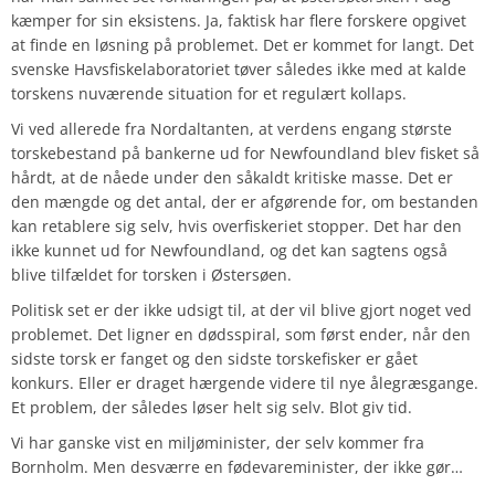
kæmper for sin eksistens. Ja, faktisk har flere forskere opgivet
at finde en løsning på problemet. Det er kommet for langt. Det
svenske Havsfiskelaboratoriet tøver således ikke med at kalde
torskens nuværende situation for et regulært kollaps.
Vi ved allerede fra Nordaltanten, at verdens engang største
torskebestand på bankerne ud for Newfoundland blev fisket så
hårdt, at de nåede under den såkaldt kritiske masse. Det er
den mængde og det antal, der er afgørende for, om bestanden
kan retablere sig selv, hvis overfiskeriet stopper. Det har den
ikke kunnet ud for Newfoundland, og det kan sagtens også
blive tilfældet for torsken i Østersøen.
Politisk set er der ikke udsigt til, at der vil blive gjort noget ved
problemet. Det ligner en dødsspiral, som først ender, når den
sidste torsk er fanget og den sidste torskefisker er gået
konkurs. Eller er draget hærgende videre til nye ålegræsgange.
Et problem, der således løser helt sig selv. Blot giv tid.
Vi har ganske vist en miljøminister, der selv kommer fra
Bornholm. Men desværre en fødevareminister, der ikke gør…