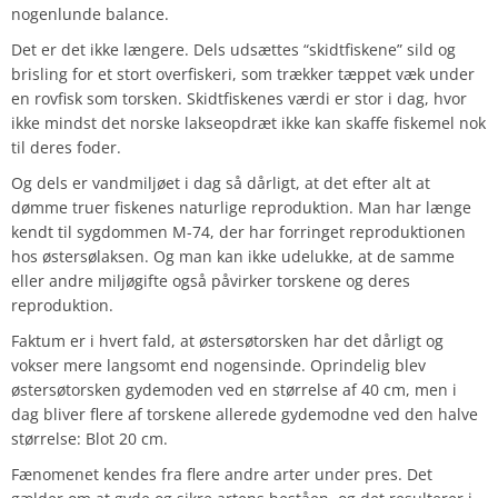
nogenlunde balance.
Det er det ikke længere. Dels udsættes “skidtfiskene” sild og
brisling for et stort overfiskeri, som trækker tæppet væk under
en rovfisk som torsken. Skidtfiskenes værdi er stor i dag, hvor
ikke mindst det norske lakseopdræt ikke kan skaffe fiskemel nok
til deres foder.
Og dels er vandmiljøet i dag så dårligt, at det efter alt at
dømme truer fiskenes naturlige reproduktion. Man har længe
kendt til sygdommen M-74, der har forringet reproduktionen
hos østersølaksen. Og man kan ikke udelukke, at de samme
eller andre miljøgifte også påvirker torskene og deres
reproduktion.
Faktum er i hvert fald, at østersøtorsken har det dårligt og
vokser mere langsomt end nogensinde. Oprindelig blev
østersøtorsken gydemoden ved en størrelse af 40 cm, men i
dag bliver flere af torskene allerede gydemodne ved den halve
størrelse: Blot 20 cm.
Fænomenet kendes fra flere andre arter under pres. Det