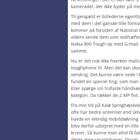
kameradel, der ikke byder på me
Til gengæld er billederne egentl
med dem i det ganske lille forma
kommer på forsiden af National
videre sende dem som vedhæftede 
Nokia 800 Tough op med G-mail,
samme.
Nu er det nok ikke hverken mails
toughphone til. Men det kan ska
vending. Det kunne være nede i
fundet en speciel ting, som man 
Eller spørge sin trofaste håndvæ
kategori. Da rækker de 2 MP fint.
Fra min tid på Kalø Sproghøjskole
ofte har bedre antenner end sel
havde en elendig mobildækning 
blev derfor udstyret med en lille
kroner. Så kunne man altid få fat
deres dyre smartphones. Disses a