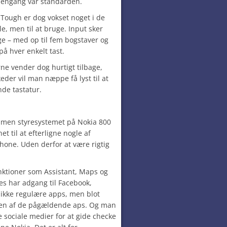
 dengang var standarden.
Tough er dog vokset noget i de
lle, men til at bruge. Input sker
e – med op til fem bogstaver og
på hver enkelt tast.
ne vender dog hurtigt tilbage,
er vil man næppe få lyst til at
nde tastatur.
, men styresystemet på Nokia 800
 til at efterligne nogle af
hone. Uden derfor at være rigtig
nktioner som Assistant, Maps og
es har adgang til Facebook,
 ikke regulære apps, men blot
onen af de pågældende aps. Og man
 sociale medier for at gide checke