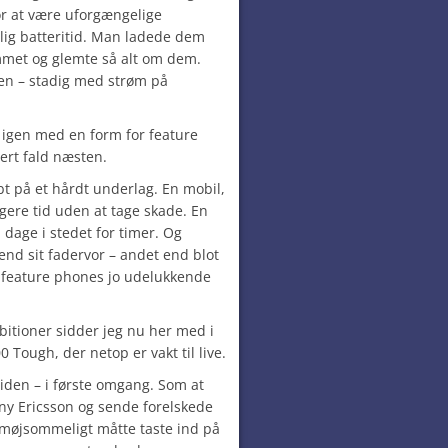
or at være uforgængelige
ig batteritid. Man ladede dem
mmet og glemte så alt om dem.
gen – stadig med strøm på
 igen med en form for feature
vert fald næsten.
abt på et hårdt underlag. En mobil,
gere tid uden at tage skade. En
i dage i stedet for timer. Og
end sit fadervor – andet end blot
e feature phones jo udelukkende
bitioner sidder jeg nu her med i
 Tough, der netop er vakt til live.
tiden – i første omgang. Som at
ony Ericsson og sende forelskede
møjsommeligt måtte taste ind på