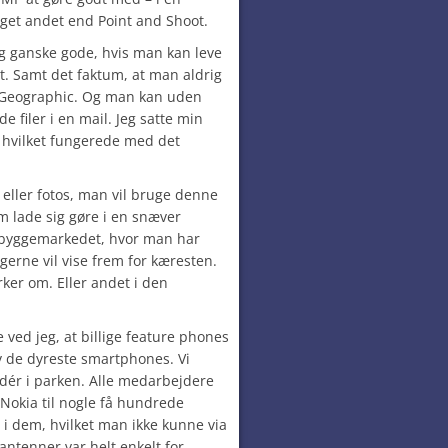
get andet end Point and Shoot.
ig ganske gode, hvis man kan leve
t. Samt det faktum, at man aldrig
 Geographic. Og man kan uden
filer i en mail. Jeg satte min
 hvilket fungerede med det
 eller fotos, man vil bruge denne
m lade sig gøre i en snæver
 byggemarkedet, hvor man har
gerne vil vise frem for kæresten.
rker om. Eller andet i den
 ved jeg, at billige feature phones
v de dyreste smartphones. Vi
dér i parken. Alle medarbejdere
 Nokia til nogle få hundrede
 i dem, hvilket man ikke kunne via
ntenner var helt enkelt for