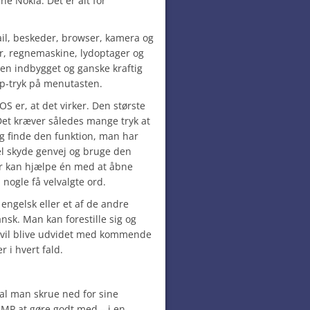
e Nokia. Det er alt for
il, beskeder, browser, kamera og
er, regnemaskine, lydoptager og
en indbygget og ganske kraftig
p-tryk på menutasten.
S er, at det virker. Den største
. Det kræver således mange tryk at
 finde den funktion, man har
l skyde genvej og bruge den
r kan hjælpe én med at åbne
nogle få velvalgte ord.
engelsk eller et af de andre
sk. Man kan forestille sig og
t vil blive udvidet med kommende
 i hvert fald.
al man skrue ned for sine
2 MP at gøre godt med – i en