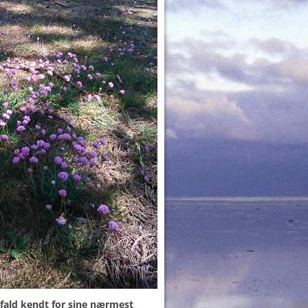
t fald kendt for sine nærmest