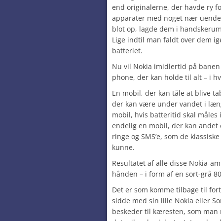
end originalerne, der havde ry f
apparater med noget nær uendel
blot op, lagde dem i handskeru
Lige indtil man faldt over dem i
batteriet.
Nu vil Nokia imidlertid på banen
phone, der kan holde til alt – i h
En mobil, der kan tåle at blive t
der kan være under vandet i læn
mobil, hvis batteritid skal måles 
endelig en mobil, der kan andet 
ringe og SMS’e, som de klassisk
kunne.
Resultatet af alle disse Nokia-am
hånden – i form af en sort-grå 800
Det er som komme tilbage til for
sidde med sin lille Nokia eller S
beskeder til kæresten, som man 