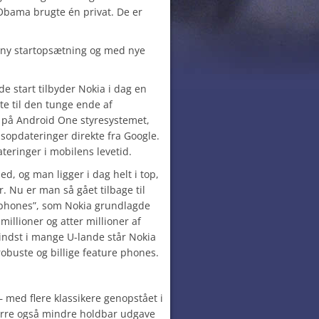
Obama brugte én privat. De er
 i ny startopsætning og med nye
e start tilbyder Nokia i dag en
te til den tunge ende af
e på Android One styresystemet,
dsopdateringer direkte fra Google.
eringer i mobilens levetid.
ed, og man ligger i dag helt i top,
 Nu er man så gået tilbage til
 phones”, som Nokia grundlagde
illioner og atter millioner af
indst i mange U-lande står Nokia
robuste og billige feature phones.
 med flere klassikere genopstået i
rre også mindre holdbar udgave