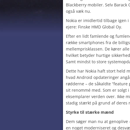
Blackberry mobiler. Selv Barack 
også væk nu.
Nokia er imidlertid tilbage igen
ejere: Finske HMD Global Oy.
Efter en lidt famlende og fumlend
række smartphones fra de billigs
mellemprisklassen. De kører all
hvilket betyder hurtige sikkerhe
Samt mindst to store systemopdat
Dette har Nokia haft stort held m
hvad Android opdateringer angår.
rødderne – de såkaldte “feature
sit renommé med. Som er solgt i m
eksemplarer verden over. Ikke m
stadig stærkt på grund af deres 
Styrke til stærke mænd
Dem søger man nu at genoplive –
en noget moderniseret og desvæ