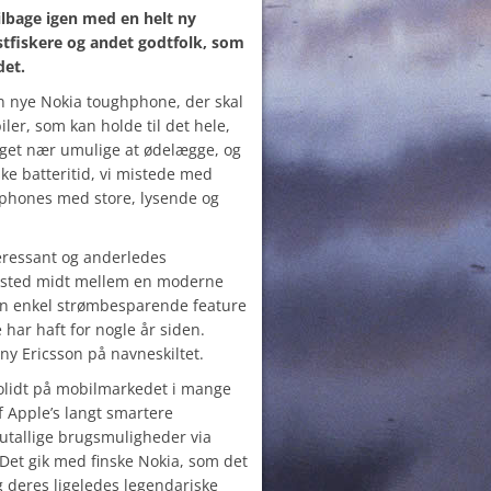
ilbage igen med en helt ny
ystfiskere og andet godtfolk, som
det.
n nye Nokia toughphone, der skal
ler, som kan holde til det hele,
oget nær umulige at ødelægge, og
ke batteritid, vi mistede med
tphones med store, lysende og
teressant og anderledes
t sted midt mellem en moderne
n enkel strømbesparende feature
e har haft for nogle år siden.
ny Ericsson på navneskiltet.
solidt på mobilmarkedet i mange
af Apple’s langt smartere
tallige brugsmuligheder via
 Det gik med finske Nokia, som det
 deres ligeledes legendariske