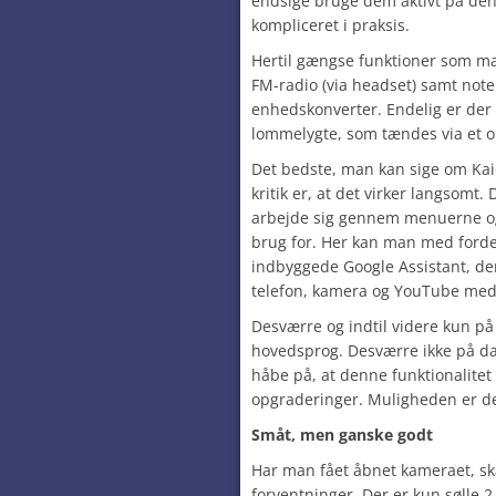
endsige bruge dem aktivt på denn
kompliceret i praksis.
Hertil gængse funktioner som ma
FM-radio (via headset) samt not
enhedskonverter. Endelig er der 
lommelygte, som tændes via et o
Det bedste, man kan sige om KaiO
kritik er, at det virker langsomt
arbejde sig gennem menuerne og
brug for. Her kan man med forde
indbyggede Google Assistant, de
telefon, kamera og YouTube med 
Desværre og indtil videre kun på 
hovedsprog. Desværre ikke på dan
håbe på, at denne funktionalite
opgraderinger. Muligheden er der
Småt, men ganske godt
Har man fået åbnet kameraet, sk
forventninger. Der er kun sølle 