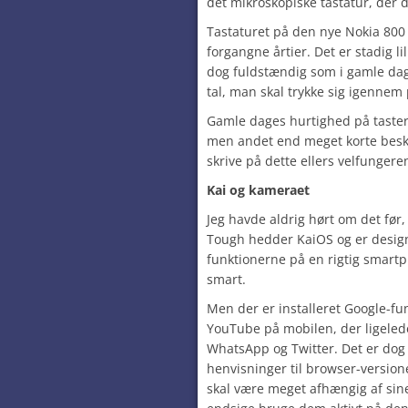
det mikroskopiske tastatur, der
Tastaturet på den nye Nokia 800 
forgangne årtier. Det er stadig li
dog fuldstændig som i gamle dag
tal, man skal trykke sig igennem 
Gamle dages hurtighed på taster
men andet end meget korte besked
skrive på dette ellers velfungere
Kai og kameraet
Jeg havde aldrig hørt om det før
Tough hedder KaiOS og er designet
funktionerne på en rigtig smartp
smart.
Men der er installeret Google-fu
YouTube på mobilen, der ligeled
WhatsApp og Twitter. Det er dog
henvisninger til browser-versi
skal være meget afhængig af sine