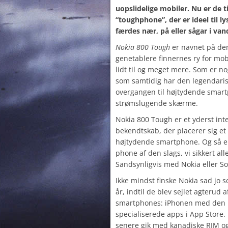
uopslidelige mobiler. Nu er de t
“toughphone”, der er ideel til l
færdes nær, på eller sågar i van
Nokia 800 Tough
er navnet på de
genetablere finnernes ry for mobi
lidt til og meget mere. Som er n
som samtidig har den legendaris
overgangen til højtydende smar
strømslugende skærme.
Nokia 800 Tough er et yderst in
bekendtskab, der placerer sig e
højtydende smartphone. Og så e
phone af den slags, vi sikkert all
Sandsynligvis med Nokia eller So
Ikke mindst finske Nokia sad jo 
år, indtil de blev sejlet agterud 
smartphones: iPhonen med den u
specialiserede apps i App Store.
senere gik med kanadiske RIM og