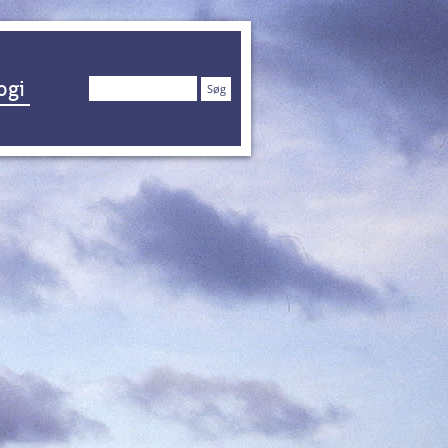
Søg
ogi
efter: