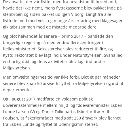
De ansatte, der var flyttet med fra hovedstad til hovedland,
havde det ikke nemt, mens flyttekasserne blev pakket inde på
stenbroen og siden pakket ud igen Viborg. Langt fra alle
flyttede med mod vest, og mange års erfaring med klagesager
gik tabt sammen med de mistede medarbejdere.
Og blot halvandet år senere – primo 2017 – barslede den
borgerlige regering så med endnu flere ændringer i
fællesministeriet. Seks styrelser blev reduceret til fire, og
Kystdirektoratet blev lagt ind under Naturstyrelsen. Svana led
en hurtig død, og dens aktiviteter blev lagt ind under
Miljøstyrelsen.
Men omvæltningernes tid var ikke forbi. Blot et par måneder
senere blev knap 50 årsværk flyttet fra Miljøstyrelsen og ind til
departementet.
Og i august 2017 medførte en voldsom politisk
uoverensstemmelse mellem miljø- og fødevareminister Esben
Lunde Larsen (V) og Dansk Folkepartis fiskeriordfører, Ib
Poulsen, at fiskeriområdet med godt 250 årsværk blev fjernet
fra Esben Lunde og flyttet til Udenrigsministeriet.