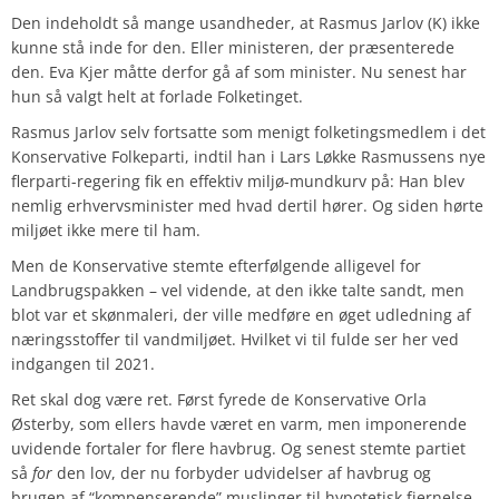
Den indeholdt så mange usandheder, at Rasmus Jarlov (K) ikke
kunne stå inde for den. Eller ministeren, der præsenterede
den. Eva Kjer måtte derfor gå af som minister. Nu senest har
hun så valgt helt at forlade Folketinget.
Rasmus Jarlov selv fortsatte som menigt folketingsmedlem i det
Konservative Folkeparti, indtil han i Lars Løkke Rasmussens nye
flerparti-regering fik en effektiv miljø-mundkurv på: Han blev
nemlig erhvervsminister med hvad dertil hører. Og siden hørte
miljøet ikke mere til ham.
Men de Konservative stemte efterfølgende alligevel for
Landbrugspakken – vel vidende, at den ikke talte sandt, men
blot var et skønmaleri, der ville medføre en øget udledning af
næringsstoffer til vandmiljøet. Hvilket vi til fulde ser her ved
indgangen til 2021.
Ret skal dog være ret. Først fyrede de Konservative Orla
Østerby, som ellers havde været en varm, men imponerende
uvidende fortaler for flere havbrug. Og senest stemte partiet
så
for
den lov, der nu forbyder udvidelser af havbrug og
brugen af “kompenserende” muslinger til hypotetisk fjernelse