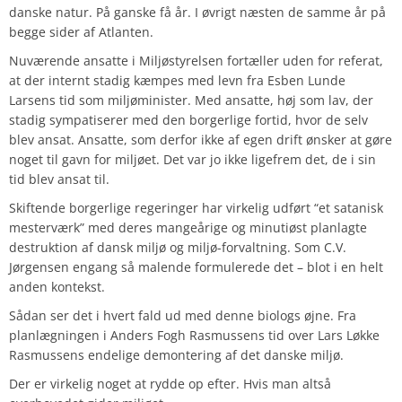
danske natur. På ganske få år. I øvrigt næsten de samme år på
begge sider af Atlanten.
Nuværende ansatte i Miljøstyrelsen fortæller uden for referat,
at der internt stadig kæmpes med levn fra Esben Lunde
Larsens tid som miljøminister. Med ansatte, høj som lav, der
stadig sympatiserer med den borgerlige fortid, hvor de selv
blev ansat. Ansatte, som derfor ikke af egen drift ønsker at gøre
noget til gavn for miljøet. Det var jo ikke ligefrem det, de i sin
tid blev ansat til.
Skiftende borgerlige regeringer har virkelig udført “et satanisk
mesterværk” med deres mangeårige og minutiøst planlagte
destruktion af dansk miljø og miljø-forvaltning. Som C.V.
Jørgensen engang så malende formulerede det – blot i en helt
anden kontekst.
Sådan ser det i hvert fald ud med denne biologs øjne. Fra
planlægningen i Anders Fogh Rasmussens tid over Lars Løkke
Rasmussens endelige demontering af det danske miljø.
Der er virkelig noget at rydde op efter. Hvis man altså