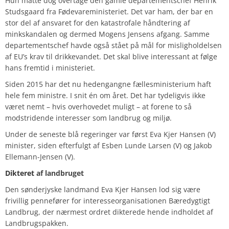
Hun måtte dog overtage den gamle departementschef Henrik
Studsgaard fra Fødevareministeriet. Det var ham, der bar en
stor del af ansvaret for den katastrofale håndtering af
minkskandalen og dermed Mogens Jensens afgang. Samme
departementschef havde også stået på mål for misligholdelsen
af EU’s krav til drikkevandet. Det skal blive interessant at følge
hans fremtid i ministeriet.
Siden 2015 har det nu hedengangne fællesministerium haft
hele fem ministre. I snit én om året. Det har tydeligvis ikke
været nemt – hvis overhovedet muligt – at forene to så
modstridende interesser som landbrug og miljø.
Under de seneste blå regeringer var først Eva Kjer Hansen (V)
minister, siden efterfulgt af Esben Lunde Larsen (V) og Jakob
Ellemann-Jensen (V).
Dikteret
af landbruget
Den sønderjyske landmand Eva Kjer Hansen lod sig være
frivillig pennefører for interesseorganisationen Bæredygtigt
Landbrug, der nærmest ordret dikterede hende indholdet af
Landbrugspakken.