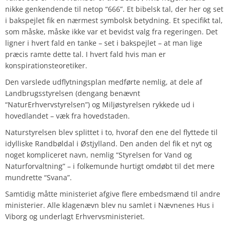
nikke genkendende til netop “666”. Et bibelsk tal, der her og set
i bakspejlet fik en nærmest symbolsk betydning. Et specifikt tal,
som måske, måske ikke var et bevidst valg fra regeringen. Det
ligner i hvert fald en tanke – set i bakspejlet – at man lige
præcis ramte dette tal. I hvert fald hvis man er
konspirationsteoretiker.
Den varslede udflytningsplan medførte nemlig, at dele af
Landbrugsstyrelsen (dengang benævnt
“NaturErhvervstyrelsen”) og Miljøstyrelsen rykkede ud i
hovedlandet – væk fra hovedstaden.
Naturstyrelsen blev splittet i to, hvoraf den ene del flyttede til
idylliske Randbøldal i Østjylland. Den anden del fik et nyt og
noget kompliceret navn, nemlig “Styrelsen for Vand og
Naturforvaltning” – i folkemunde hurtigt omdøbt til det mere
mundrette “Svana”.
Samtidig måtte ministeriet afgive flere embedsmænd til andre
ministerier. Alle klagenævn blev nu samlet i Nævnenes Hus i
Viborg og underlagt Erhvervsministeriet.