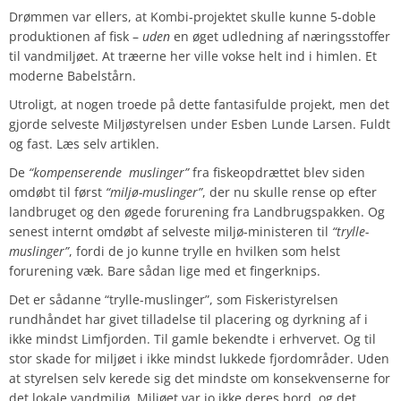
Drømmen var ellers, at Kombi-projektet skulle kunne 5-doble
produktionen af fisk –
uden
en øget udledning af næringsstoffer
til vandmiljøet. At træerne her ville vokse helt ind i himlen. Et
moderne Babelstårn.
Utroligt, at nogen troede på dette fantasifulde projekt, men det
gjorde selveste Miljøstyrelsen under Esben Lunde Larsen. Fuldt
og fast. Læs selv artiklen.
De
“kompenserende muslinger”
fra fiskeopdrættet blev siden
omdøbt til først
“miljø-muslinger”
, der nu skulle rense op efter
landbruget og den øgede forurening fra Landbrugspakken. Og
senest internt omdøbt af selveste miljø-ministeren til
“trylle-
muslinger”
, fordi de jo kunne trylle en hvilken som helst
forurening væk. Bare sådan lige med et fingerknips.
Det er sådanne “trylle-muslinger”, som Fiskeristyrelsen
rundhåndet har givet tilladelse til placering og dyrkning af i
ikke mindst Limfjorden. Til gamle bekendte i erhvervet. Og til
stor skade for miljøet i ikke mindst lukkede fjordområder. Uden
at styrelsen selv kerede sig det mindste om konsekvenserne for
det lokale vandmiljø. Miljøet var jo ikke deres bord, og det