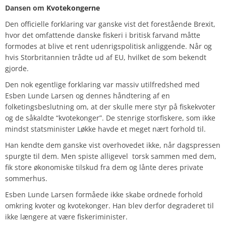
Dansen om
Kvotekongerne
Den officielle forklaring var ganske vist det forestående Brexit,
hvor det omfattende danske fiskeri i britisk farvand måtte
formodes at blive et rent udenrigspolitisk anliggende. Når og
hvis Storbritannien trådte ud af EU, hvilket de som bekendt
gjorde.
Den nok egentlige forklaring var massiv utilfredshed med
Esben Lunde Larsen
og dennes håndtering af en
folketingsbeslutning om, at der skulle mere styr på fiskekvoter
og de såkaldte “kvotekonger”. De stenrige storfiskere, som ikke
mindst statsminister Løkke havde et meget nært forhold til.
Han kendte dem ganske vist overhovedet ikke, når dagspressen
spurgte til dem. Men spiste alligevel torsk sammen med dem,
fik store økonomiske tilskud fra dem og lånte deres private
sommerhus.
Esben Lunde Larsen formåede ikke skabe ordnede forhold
omkring kvoter og kvotekonger. Han blev derfor degraderet til
ikke længere at være fiskeriminister.