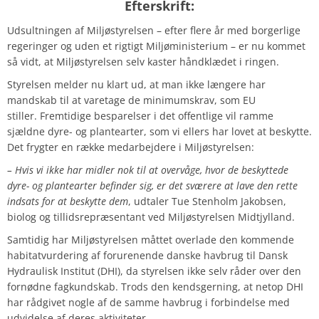
Efterskrift:
Udsultningen af Miljøstyrelsen – efter flere år med borgerlige
regeringer og uden et rigtigt Miljøministerium – er nu kommet
så vidt, at Miljøstyrelsen selv kaster håndklædet i ringen.
Styrelsen melder nu klart ud, at man ikke længere har
mandskab til at varetage de minimumskrav, som EU
stiller. Fremtidige besparelser i det offentlige vil ramme
sjældne dyre- og plantearter, som vi ellers har lovet at beskytte.
Det frygter en række medarbejdere i Miljøstyrelsen:
– Hvis vi ikke har midler nok til at overvåge, hvor de beskyttede
dyre- og plantearter befinder sig, er det sværere at lave den rette
indsats for at beskytte dem
, udtaler Tue Stenholm Jakobsen,
biolog og tillidsrepræsentant ved Miljøstyrelsen Midtjylland.
Samtidig har Miljøstyrelsen måttet overlade den kommende
habitatvurdering af forurenende danske havbrug til Dansk
Hydraulisk Institut (DHI), da styrelsen ikke selv råder over den
fornødne fagkundskab. Trods den kendsgerning, at netop DHI
har rådgivet nogle af de samme havbrug i forbindelse med
udvidelse af deres aktiviteter.