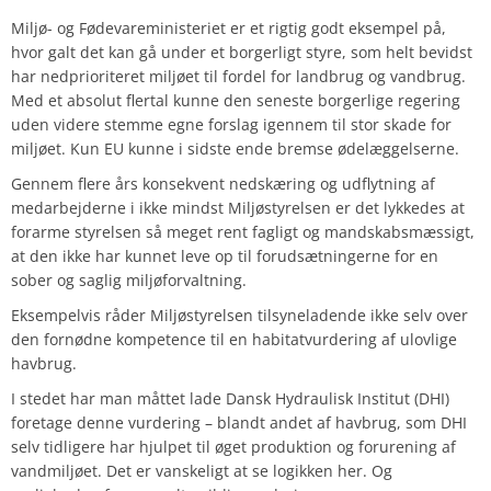
Miljø- og Fødevareministeriet er et rigtig godt eksempel på,
hvor galt det kan gå under et borgerligt styre, som helt bevidst
har nedprioriteret miljøet til fordel for landbrug og vandbrug.
Med et absolut flertal kunne den seneste borgerlige regering
uden videre stemme egne forslag igennem til stor skade for
miljøet. Kun EU kunne i sidste ende bremse ødelæggelserne.
Gennem flere års konsekvent nedskæring og udflytning af
medarbejderne i ikke mindst Miljøstyrelsen er det lykkedes at
forarme styrelsen så meget rent fagligt og mandskabsmæssigt,
at den ikke har kunnet leve op til forudsætningerne for en
sober og saglig miljøforvaltning.
Eksempelvis råder Miljøstyrelsen tilsyneladende ikke selv over
den fornødne kompetence til en habitatvurdering af ulovlige
havbrug.
I stedet har man måttet lade Dansk Hydraulisk Institut (DHI)
foretage denne vurdering – blandt andet af havbrug, som DHI
selv tidligere har hjulpet til øget produktion og forurening af
vandmiljøet. Det er vanskeligt at se logikken her. Og