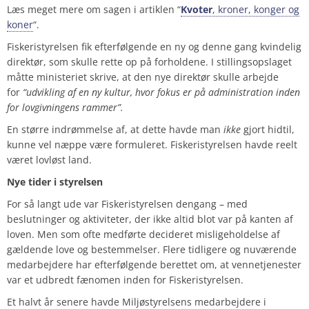
Læs meget mere om sagen i artiklen “
Kvoter
, kroner, konger og
koner
“.
Fiskeristyrelsen fik efterfølgende en ny og denne gang kvindelig
direktør, som skulle rette op på forholdene. I stillingsopslaget
måtte ministeriet skrive, at den nye direktør skulle arbejde
for
“udvikling af en ny kultur, hvor fokus er på administration inden
for lovgivningens rammer”.
En større indrømmelse af, at dette havde man
ikke
gjort hidtil,
kunne vel næppe være formuleret. Fiskeristyrelsen havde reelt
været lovløst land.
Nye tider i styrelsen
For så langt ude var Fiskeristyrelsen dengang – med
beslutninger og aktiviteter, der ikke altid blot var på kanten af
loven. Men som ofte medførte decideret misligeholdelse af
gældende love og bestemmelser. Flere tidligere og nuværende
medarbejdere har efterfølgende berettet om, at vennetjenester
var et udbredt fænomen inden for Fiskeristyrelsen.
Et halvt år senere havde Miljøstyrelsens medarbejdere i