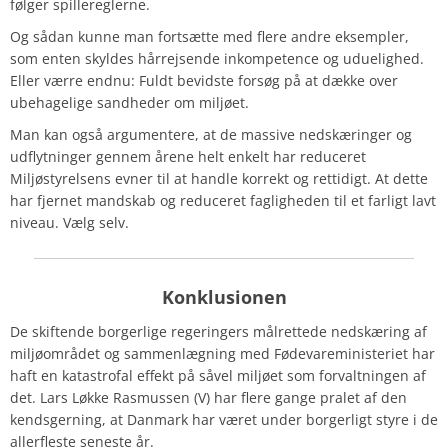
følger spillereglerne.
Og sådan kunne man fortsætte med flere andre eksempler,
som enten skyldes hårrejsende inkompetence og uduelighed.
Eller værre endnu: Fuldt bevidste forsøg på at dække over
ubehagelige sandheder om miljøet.
Man kan også argumentere, at de massive nedskæringer og
udflytninger gennem årene helt enkelt har reduceret
Miljøstyrelsens evner til at handle korrekt og rettidigt. At dette
har fjernet mandskab og reduceret fagligheden til et farligt lavt
niveau. Vælg selv.
Konklusionen
De skiftende borgerlige regeringers målrettede nedskæring af
miljøområdet og sammenlægning med Fødevareministeriet har
haft en katastrofal effekt på såvel miljøet som forvaltningen af
det. Lars Løkke Rasmussen (V) har flere gange pralet af den
kendsgerning, at Danmark har været under borgerligt styre i de
allerfleste seneste år.