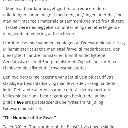
– Men hvad har landbruget gjort for at reducere deres
udledninger sammenlignet med dengang? Ingen aner det, for
man har intet reelt materiale at sammenligne med fra tidligere
– takket være nedlæggelsen af amterne og den efterfølgende
manglende monitering af forholdene.
I forbindelse med sammenlægningen af Fødevareministeriet og
Miljøministeriet sagde man også farvel til medarbejdere, der
blev flyttet til andre ministerier. Blandt andet flyttede
Geodatastyrelsen til Energiministeriet. Og hele ansvaret for
Planloven blev flyttet til Erhvervsministeriet.
Den nye borgerlige regering var gået til valg på at udflytte
statslige arbejdspladser, og man leverede virkelig på dette
løfte. Det ramte allerede samme efterår det nyoprettede
fællesministerium, hvor regeringen besluttede, at lige
præcis
666
arbejdspladser skulle flyttes fra Miljø- og
Fødevareministeriet.
“The
Number
of the Beast”
Tallet 666 er “The Number of the Beast”, hvis nogen skulle