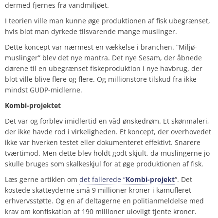
dermed fjernes fra vandmiljøet.
I teorien ville man kunne øge produktionen af fisk ubegrænset,
hvis blot man dyrkede tilsvarende mange muslinger.
Dette koncept var nærmest en vækkelse i branchen. “Miljø-
muslinger” blev det nye mantra. Det nye Sesam, der åbnede
dørene til en ubegrænset fiskeproduktion i nye havbrug, der
blot ville blive flere og flere. Og millionstore tilskud fra ikke
mindst GUDP-midlerne.
Kombi
-projektet
Det var og forblev imidlertid en våd ønskedrøm. Et skønmaleri,
der ikke havde rod i virkeligheden. Et koncept, der overhovedet
ikke var hverken testet eller dokumenteret effektivt. Snarere
tværtimod. Men dette blev holdt godt skjult, da muslingerne jo
skulle bruges som skalkeskjul for at øge produktionen af fisk.
Læs gerne artiklen om
det fallerede “
Kombi-projekt
“. Det
kostede skatteyderne små 9 millioner kroner i kamufleret
erhvervsstøtte. Og en af deltagerne en politianmeldelse med
krav om konfiskation af 190 millioner ulovligt tjente kroner.