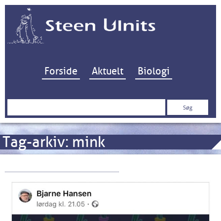
Hop til indhold
Forside
Aktuelt
Biologi
Søg
efter:
Tag-arkiv:
mink
“Et Satanisk Mesterværk”