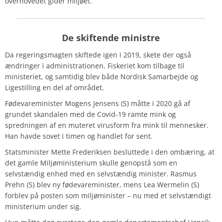
overhovedet gider miljøet.
De skiftende ministre
Da regeringsmagten skiftede igen i 2019, skete der også
ændringer i administrationen. Fiskeriet kom tilbage til
ministeriet, og samtidig blev både Nordisk Samarbejde og
Ligestilling en del af området.
Fødevareminister Mogens Jensens (S) måtte i 2020 gå af
grundet skandalen med de Covid-19 ramte mink og
spredningen af en muteret virusform fra mink til mennesker.
Han havde sovet i timen og handlet for sent.
Statsminister Mette Frederiksen besluttede i den ombæring, at
det gamle Miljøministerium skulle genopstå som en
selvstændig enhed med en selvstændig minister.
Rasmus
Prehn (S) blev ny fødevareminister, mens Lea Wermelin (S)
forblev på posten som miljøminister – nu med et selvstændigt
ministerium under sig.