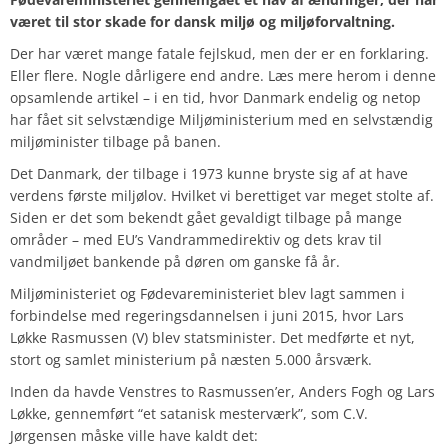
været til stor skade for dansk miljø og miljøforvaltning.
Der har været mange fatale fejlskud, men der er en forklaring.
Eller flere. Nogle dårligere end andre.
Læs mere herom i denne
opsamlende artikel – i en tid, hvor Danmark endelig og netop
har fået sit selvstændige Miljøministerium med en selvstændig
miljøminister tilbage på banen.
Det Danmark, der tilbage i 1973 kunne bryste sig af at have
verdens første miljølov. Hvilket vi berettiget var meget stolte af.
Siden er det som bekendt gået gevaldigt tilbage på mange
områder – med EU’s Vandrammedirektiv og dets krav til
vandmiljøet bankende på døren om ganske få år.
Miljøministeriet og Fødevareministeriet blev lagt sammen i
forbindelse med regeringsdannelsen i juni 2015, hvor Lars
Løkke Rasmussen (V) blev statsminister. Det medførte et nyt,
stort og samlet ministerium på næsten 5.000 årsværk.
Inden da havde Venstres to Rasmussen’er, Anders Fogh og Lars
Løkke, gennemført “et satanisk mesterværk”, som C.V.
Jørgensen måske ville have kaldt det: