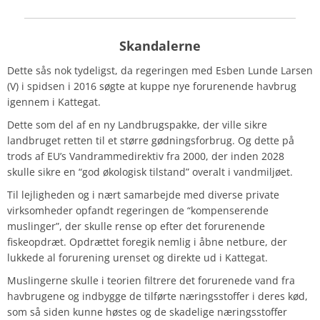
Skandalerne
Dette sås nok tydeligst, da regeringen med Esben Lunde Larsen
(V) i spidsen i 2016 søgte at kuppe nye forurenende havbrug
igennem i Kattegat.
Dette som del af en ny Landbrugspakke, der ville sikre
landbruget retten til et større gødningsforbrug. Og dette på
trods af EU’s Vandrammedirektiv fra 2000, der inden 2028
skulle sikre en “god økologisk tilstand” overalt i vandmiljøet.
Til lejligheden og i nært samarbejde med diverse private
virksomheder opfandt regeringen de “kompenserende
muslinger”, der skulle rense op efter det forurenende
fiskeopdræt. Opdrættet foregik nemlig i åbne netbure, der
lukkede al forurening urenset og direkte ud i Kattegat.
Muslingerne skulle i teorien filtrere det forurenede vand fra
havbrugene og indbygge de tilførte næringsstoffer i deres kød,
som så siden kunne høstes og de skadelige næringsstoffer