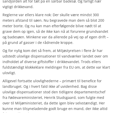
sandjorden alt for tæt på en sårbar badesø. Og farligt nær
vigtigt drikkevand.
Reglerne var ellers klare nok: Der skulle være mindst 300
meters afstand til søen. Nu begravede man dem så blot 200
meter borte. Og nu kan man efterfølgende blive nødt til at
grave dem op igen, så de ikke kan nå at forurene grundvandet
og badesøen. Minkene var da allerede på vej op af egen drift –
på grund af gasser i de rådnende kroppe.
Og for nylig kom det så frem, at Miljøstyrelsen i flere år har
udstedt ulovlige dispensationer til vandværker landet over om
indholdet af diverse giftstoffer i drikkevandet. Trods ellers
fuldstændigt klokkeklare meldinger fra EU om, at dette var klart
ulovligt.
Alligevel fortsatte ulovlighederne – primært til benefice for
landbruget. Og i hvert fald ikke af uvidenhed. Bag disse
ulovlige dispensationer stod den tidligere departementschef
fra Fødevareministeriet, Henrik Studsgaard, som fulgte med
over til Miljøministeriet, da dette igen blev selvstændigt. Her
kunne man tilsyneladende godt bruge en mand, der ikke altid