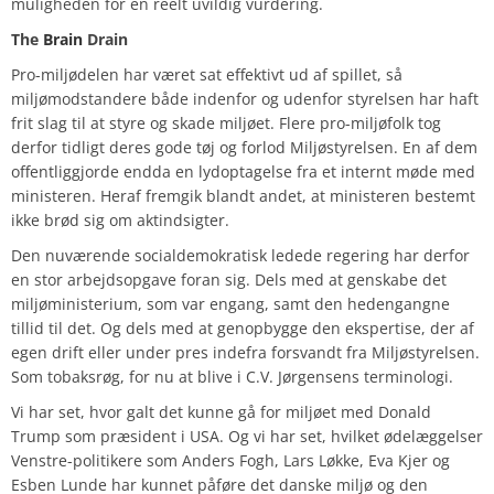
muligheden for en reelt uvildig vurdering.
The
Brain
Drain
Pro-miljødelen har været sat effektivt ud af spillet, så
miljømodstandere både indenfor og udenfor styrelsen har haft
frit slag til at styre og skade miljøet. Flere pro-miljøfolk tog
derfor tidligt deres gode tøj og forlod Miljøstyrelsen. En af dem
offentliggjorde endda en lydoptagelse fra et internt møde med
ministeren. Heraf fremgik blandt andet, at ministeren bestemt
ikke brød sig om aktindsigter.
Den nuværende socialdemokratisk ledede regering har derfor
en stor arbejdsopgave foran sig. Dels med at genskabe det
miljøministerium, som var engang, samt den hedengangne
tillid til det. Og dels med at genopbygge den ekspertise, der af
egen drift eller under pres indefra forsvandt fra Miljøstyrelsen.
Som tobaksrøg, for nu at blive i C.V. Jørgensens terminologi.
Vi har set, hvor galt det kunne gå for miljøet med Donald
Trump som præsident i USA. Og vi har set, hvilket ødelæggelser
Venstre-politikere som Anders Fogh, Lars Løkke, Eva Kjer og
Esben Lunde har kunnet påføre det danske miljø og den