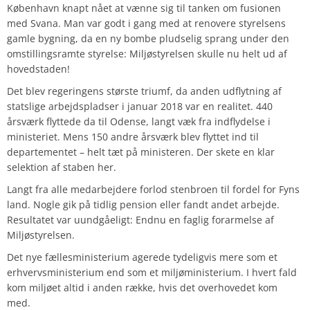
København knapt nået at vænne sig til tanken om fusionen
med Svana. Man var godt i gang med at renovere styrelsens
gamle bygning, da en ny bombe pludselig sprang under den
omstillingsramte styrelse:
Miljøstyrelsen skulle nu helt ud af
hovedstaden!
Det blev regeringens største triumf, da anden udflytning af
statslige arbejdspladser i januar 2018 var en realitet. 440
årsværk flyttede da til Odense, langt væk fra indflydelse i
ministeriet. Mens 150 andre årsværk blev flyttet ind til
departementet – helt tæt på ministeren. Der skete en klar
selektion af staben her.
Langt fra alle medarbejdere forlod stenbroen til fordel for Fyns
land. Nogle gik på tidlig pension eller fandt andet arbejde.
Resultatet var uundgåeligt: Endnu en faglig forarmelse af
Miljøstyrelsen.
Det nye fællesministerium agerede tydeligvis mere som et
erhvervsministerium end som et miljøministerium. I hvert fald
kom miljøet altid i anden række, hvis det overhovedet kom
med.