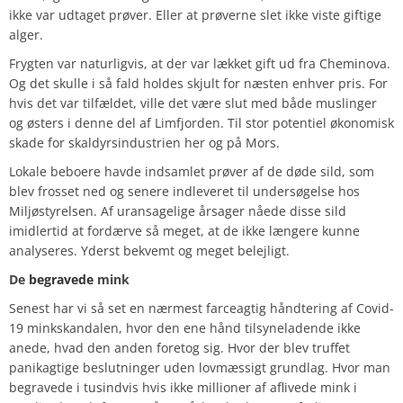
ikke var udtaget prøver. Eller at prøverne slet ikke viste giftige
alger.
Frygten var naturligvis, at der var lækket gift ud fra Cheminova.
Og det skulle i så fald holdes skjult for næsten enhver pris. For
hvis det var tilfældet, ville det være slut med både muslinger
og østers i denne del af Limfjorden. Til stor potentiel økonomisk
skade for skaldyrsindustrien her og på Mors.
Lokale beboere havde indsamlet prøver af de døde sild, som
blev frosset ned og senere indleveret til undersøgelse hos
Miljøstyrelsen. Af uransagelige årsager nåede disse sild
imidlertid at fordærve så meget, at de ikke længere kunne
analyseres. Yderst bekvemt og meget belejligt.
De
begravede
mink
Senest har vi så set en nærmest farceagtig håndtering af Covid-
19 minkskandalen, hvor den ene hånd tilsyneladende ikke
anede, hvad den anden foretog sig. Hvor der blev truffet
panikagtige beslutninger uden lovmæssigt grundlag. Hvor man
begravede i tusindvis hvis ikke millioner af aflivede mink i