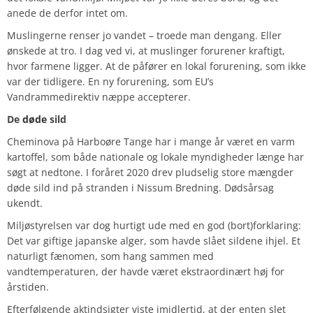
anede de derfor intet om.
Muslingerne renser jo vandet – troede man dengang. Eller
ønskede at tro. I dag ved vi, at muslinger forurener kraftigt,
hvor farmene ligger. At de påfører en lokal forurening, som ikke
var der tidligere. En ny forurening, som EU’s
Vandrammedirektiv næppe accepterer.
De
døde
sild
Cheminova på Harboøre Tange har i mange år været en varm
kartoffel, som både nationale og lokale myndigheder længe har
søgt at nedtone. I foråret 2020 drev pludselig store mængder
døde sild ind på stranden i Nissum Bredning. Dødsårsag
ukendt.
Miljøstyrelsen var dog hurtigt ude med en god (bort)forklaring:
Det var giftige japanske alger, som havde slået sildene ihjel. Et
naturligt fænomen, som hang sammen med
vandtemperaturen, der havde været ekstraordinært høj for
årstiden.
Efterfølgende aktindsigter viste imidlertid, at der enten slet