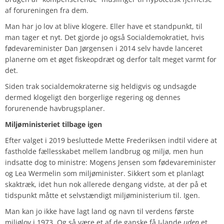
af forureningen fra dem.
Man har jo lov at blive klogere. Eller have et standpunkt, til
man tager et nyt. Det gjorde jo også Socialdemokratiet, hvis
fødevareminister Dan Jørgensen i 2014 selv havde lanceret
planerne om et øget fiskeopdræt og derfor talt meget varmt for
det.
Siden trak socialdemokraterne sig heldigvis og undsagde
dermed klogeligt den borgerlige regering og dennes
forurenende havbrugsplaner.
Miljøministeriet tilbage igen
Efter valget i 2019 besluttede Mette Frederiksen indtil videre at
fastholde fællesskabet mellem landbrug og miljø, men hun
indsatte dog to ministre: Mogens Jensen som fødevareminister
og Lea Wermelin som miljøminister. Sikkert som et planlagt
skaktræk, idet hun nok allerede dengang vidste, at der på et
tidspunkt måtte et selvstændigt miljøministerium til. Igen.
Man kan jo ikke have lagt land og navn til verdens første
miljølov i 1973. Og så være et af de ganske få I-lande
uden
et