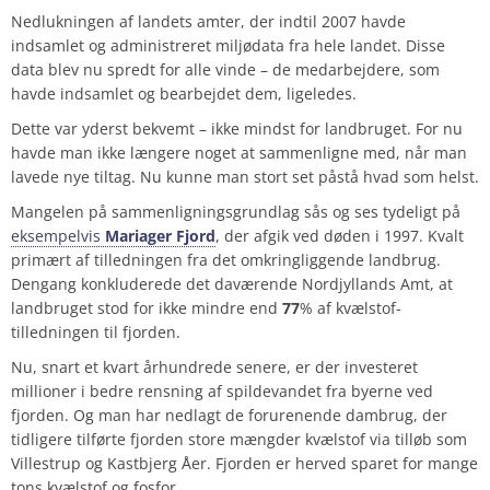
Nedlukningen af landets amter, der indtil 2007
havde
indsamlet og administreret miljødata fra hele landet. Disse
data blev nu spredt for alle vinde – de medarbejdere, som
havde indsamlet og bearbejdet dem, ligeledes.
Dette var yderst bekvemt – ikke mindst for landbruget. For nu
havde man ikke længere noget at sammenligne med, når man
lavede nye tiltag. Nu kunne man stort set påstå hvad som helst.
Mangelen på sammenligningsgrundlag sås og ses tydeligt på
eksempelvis
Mariager Fjord
, der afgik ved døden i 1997. Kvalt
primært af tilledningen fra det omkringliggende landbrug.
Dengang konkluderede det daværende Nordjyllands Amt, at
landbruget stod for ikke mindre end
77
% af kvælstof-
tilledningen til fjorden.
Nu, snart et kvart århundrede senere, er der investeret
millioner i bedre rensning af spildevandet fra byerne ved
fjorden. Og man har nedlagt de forurenende dambrug, der
tidligere tilførte fjorden store mængder kvælstof via tilløb som
Villestrup og Kastbjerg Åer. Fjorden er herved sparet for mange
tons kvælstof og fosfor.